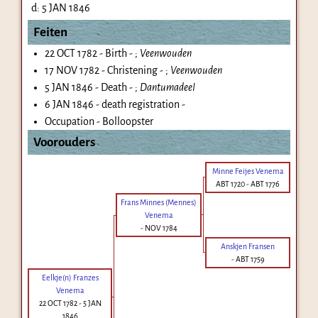
d:
5 JAN 1846
Feiten
22 OCT 1782 - Birth - ;
Veenwouden
17 NOV 1782 - Christening - ;
Veenwouden
5 JAN 1846 - Death - ;
Dantumadeel
6 JAN 1846 - death registration -
Occupation - Bolloopster
Voorouders
Minne Feijes Venema
ABT 1720
-
ABT 1776
Frans Minnes (Mennes)
Venema
-
NOV 1784
Anskjen Fransen
-
ABT 1759
Eelkje(n) Franzes
Venema
22 OCT 1782
-
5 JAN
1846