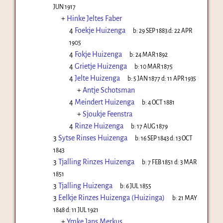
JUN 1917
+
Hinke Jeltes Faber
4
Foekje Huizenga
b:
29 SEP 1883
d:
22 APR
1905
4
Fokje Huizenga
b:
24 MAR 1892
4
Grietje Huizenga
b:
10 MAR 1875
4
Jelte Huizenga
b:
5 JAN 1877
d:
11 APR 1935
+
Antje Schotsman
4
Meindert Huizenga
b:
4 OCT 1881
+
Sjoukje Feenstra
4
Rinze Huizenga
b:
17 AUG 1879
3
Sytse Rinses Huizenga
b:
16 SEP 1843
d:
13 OCT
1843
3
Tjalling Rinzes Huizenga
b:
7 FEB 1851
d:
3 MAR
1851
3
Tjalling Huizenga
b:
6 JUL 1855
3
Eelkje Rinzes Huizenga (Huizinga)
b:
21 MAY
1848
d:
11 JUL 1921
+
Ymke Jans Merkus