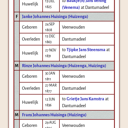
to
Baukje(n) Jans Vening
13 DEC
Huwelijk
1825
(Venema)
at Dantumadeel
F
Janke Johannes Huisinga (Huizenga)
24 SEP
Geboren
Veenwouden
1808
15 DEC
Overleden
Dantumadeel
1863
to
Tjipke Jans Steensma
at
27 NOV
Huwelijk
1831
Dantumadeel
M
Rinze Johannes Huisinga (Huizenga, Huizinga)
30 JAN
Geboren
Veenwouden
1811
27 MAR
Overleden
Dantumadeel
1877
to
Grietje Jans Kamstra
at
12 JUN
Huwelijk
1836
Dantumadeel
M
Frans Johannes Huisinga (Huizinga)
29 AUG
Geboren
Veenwouden