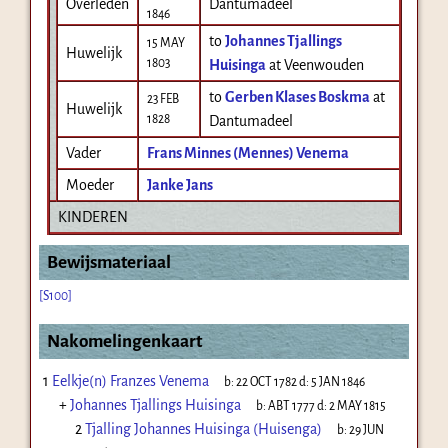
Overleden
Dantumadeel
1846
to
Johannes Tjallings
15 MAY
Huwelijk
1803
Huisinga
at Veenwouden
to
Gerben Klases Boskma
at
23 FEB
Huwelijk
1828
Dantumadeel
Vader
Frans Minnes (Mennes) Venema
Moeder
Janke Jans
KINDEREN
Bewijsmateriaal
[S100]
Nakomelingenkaart
1
Eelkje(n) Franzes Venema
b:
22 OCT 1782
d:
5 JAN 1846
+
Johannes Tjallings Huisinga
b:
ABT 1777
d:
2 MAY 1815
2
Tjalling Johannes Huisinga (Huisenga)
b:
29 JUN