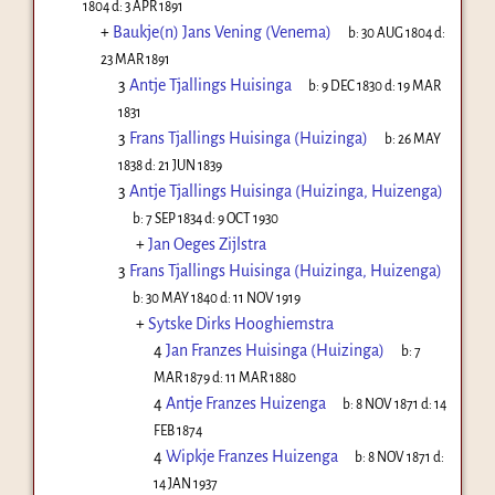
1804
d:
3 APR 1891
+
Baukje(n) Jans Vening (Venema)
b:
30 AUG 1804
d:
23 MAR 1891
3
Antje Tjallings Huisinga
b:
9 DEC 1830
d:
19 MAR
1831
3
Frans Tjallings Huisinga (Huizinga)
b:
26 MAY
1838
d:
21 JUN 1839
3
Antje Tjallings Huisinga (Huizinga, Huizenga)
b:
7 SEP 1834
d:
9 OCT 1930
+
Jan Oeges Zijlstra
3
Frans Tjallings Huisinga (Huizinga, Huizenga)
b:
30 MAY 1840
d:
11 NOV 1919
+
Sytske Dirks Hooghiemstra
4
Jan Franzes Huisinga (Huizinga)
b:
7
MAR 1879
d:
11 MAR 1880
4
Antje Franzes Huizenga
b:
8 NOV 1871
d:
14
FEB 1874
4
Wipkje Franzes Huizenga
b:
8 NOV 1871
d:
14 JAN 1937