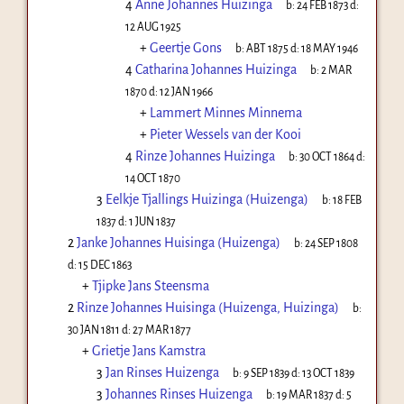
4
Anne Johannes Huizinga
b:
24 FEB 1873
d:
12 AUG 1925
+
Geertje Gons
b:
ABT 1875
d:
18 MAY 1946
4
Catharina Johannes Huizinga
b:
2 MAR
1870
d:
12 JAN 1966
+
Lammert Minnes Minnema
+
Pieter Wessels van der Kooi
4
Rinze Johannes Huizinga
b:
30 OCT 1864
d:
14 OCT 1870
3
Eelkje Tjallings Huizinga (Huizenga)
b:
18 FEB
1837
d:
1 JUN 1837
2
Janke Johannes Huisinga (Huizenga)
b:
24 SEP 1808
d:
15 DEC 1863
+
Tjipke Jans Steensma
2
Rinze Johannes Huisinga (Huizenga, Huizinga)
b:
30 JAN 1811
d:
27 MAR 1877
+
Grietje Jans Kamstra
3
Jan Rinses Huizenga
b:
9 SEP 1839
d:
13 OCT 1839
3
Johannes Rinses Huizenga
b:
19 MAR 1837
d:
5