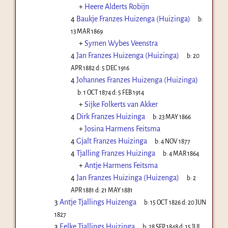
+
Heere Alderts Robijn
4
Baukje Franzes Huizenga (Huizinga)
b:
13 MAR 1869
+
Symen Wybes Veenstra
4
Jan Franzes Huizenga (Huizinga)
b:
20
APR 1882
d:
5 DEC 1916
4
Johannes Franzes Huizenga (Huizinga)
b:
1 OCT 1874
d:
5 FEB 1914
+
Sijke Folkerts van Akker
4
Dirk Franzes Huizinga
b:
23 MAY 1866
+
Josina Harmens Feitsma
4
Gjalt Franzes Huizinga
b:
4 NOV 1877
4
Tjalling Franzes Huizinga
b:
4 MAR 1864
+
Antje Harmens Feitsma
4
Jan Franzes Huizinga (Huizenga)
b:
2
APR 1881
d:
21 MAY 1881
3
Antje Tjallings Huizenga
b:
15 OCT 1826
d:
20 JUN
1827
3
Eelke Tjallings Huizinga
b:
28 SEP 1848
d:
15 JUL