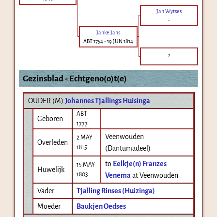
Jan Wytses
-
Janke Jans
ABT 1754
-
19 JUN 1814
?
Gezinsblad - Echtgeno(o)t(e)
OUDER (
M
)
Johannes Tjallings Huisinga
ABT
Geboren
1777
Veenwouden
2 MAY
Overleden
1815
(Dantumadeel)
to
Eelkje(n) Franzes
15 MAY
Huwelijk
1803
Venema
at Veenwouden
Vader
Tjalling Rinses (Huizinga)
Moeder
Baukjen Oedses