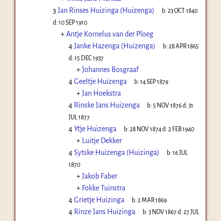
3
Jan Rinses Huizinga (Huizenga)
b:
23 OCT 1840
d:
10 SEP 1910
+
Antje Kornelus van der Ploeg
4
Janke Hazenga (Huizenga)
b:
28 APR 1865
d:
15 DEC 1937
+
Johannes Bosgraaf
4
Geeltje Huizenga
b:
14 SEP 1879
+
Jan Hoekstra
4
Rinske Jans Huizenga
b:
5 NOV 1876
d:
31
JUL 1877
4
Ytje Huizenga
b:
28 NOV 1874
d:
2 FEB 1940
+
Luitje Dekker
4
Sytske Huizenga (Huizinga)
b:
16 JUL
1870
+
Jakob Faber
+
Fokke Tuinstra
4
Grietje Huizinga
b:
2 MAR 1869
4
Rinze Jans Huizinga
b:
3 NOV 1867
d:
27 JUL