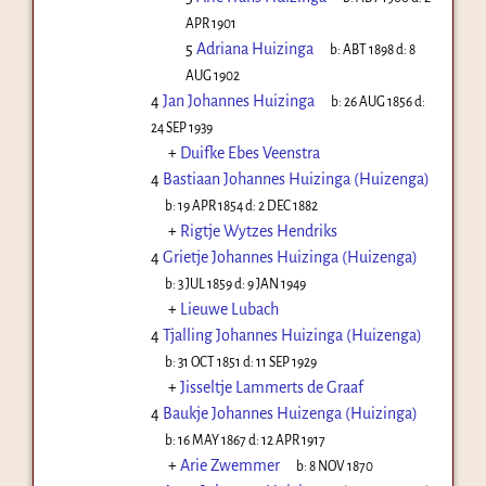
APR 1901
5
Adriana Huizinga
b:
ABT 1898
d:
8
AUG 1902
4
Jan Johannes Huizinga
b:
26 AUG 1856
d:
24 SEP 1939
+
Duifke Ebes Veenstra
4
Bastiaan Johannes Huizinga (Huizenga)
b:
19 APR 1854
d:
2 DEC 1882
+
Rigtje Wytzes Hendriks
4
Grietje Johannes Huizinga (Huizenga)
b:
3 JUL 1859
d:
9 JAN 1949
+
Lieuwe Lubach
4
Tjalling Johannes Huizinga (Huizenga)
b:
31 OCT 1851
d:
11 SEP 1929
+
Jisseltje Lammerts de Graaf
4
Baukje Johannes Huizenga (Huizinga)
b:
16 MAY 1867
d:
12 APR 1917
+
Arie Zwemmer
b:
8 NOV 1870