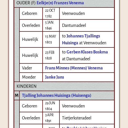
OUDER (
F
)
Eelkje(n) Franzes Venema
22 OCT
Geboren
Veenwouden
1782
5 JAN
Overleden
Dantumadeel
1846
to
Johannes Tjallings
15 MAY
Huwelijk
1803
Huisinga
at Veenwouden
to
Gerben Klases Boskma
23 FEB
Huwelijk
1828
at Dantumadeel
Vader
Frans Minnes (Mennes) Venema
Moeder
Janke Jans
KINDEREN
M
Tjalling Johannes Huisinga (Huisenga)
29 JUN
Geboren
Veenwouden
1804
3 APR
Overleden
Tietjerksteradeel
1891