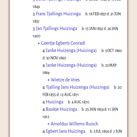
1849
3
Frans Tjallings Huizinga
b:
18 FEB 1837
d:
21 JUN
1837
3
Jan Tjallings Huizinga
b:
15 JAN 1832
d:
26 JAN
1900
+
Geertje Egberts Conradi
4
Janke Huizenga (Huizinga)
b:
3 OCT 1860
d:
30 NOV 1860
4
Janke Huizenga (Huizinga)
b:
23 MAY
1869
+
Wietze de Vries
4
Tjalling Jans Huizenga (Huizinga)
b:
20
FEB 1855
d:
12 AUG 1871
4
Huizinga
b:
4 AUG 1870
4
Baukje Huizinga
b:
25 JAN 1859
d:
11 JAN
1913
+
Arnoldus Willems Ruisch
4
Egbert Jans Huizinga
b:
3 JUL 1856
d:
7 JUN