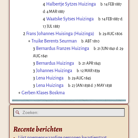
4
Halbertje Sytzes Huizinga
b:
14 FEB 1887
d:
4 MAR 1887
4
Waatske Sytses Huizinga
b:
14 FEB 1887
d:
17 JUL 1887
2
Frans Johannes Huisinga (Huizinga)
b:
29 AUG 1806
+
Truike Berents Seurman
b:
ABT 1810
3
Bernardus Franzes Huizinga
b:
21 JUN 1841
d:
29
AUG 1841
3
Bernardus Huizinga
b:
21 APR 1843
3
Johannes Huizinga
b:
12 MAR 1839
3
Lena Huizinga
b:
29 AUG 1845
3
Lena Huizinga
b:
27 JAN 1838
d:
7 MAY 1838
+
Gerben Klases Boskma
Recente berichten
Lijst noemenswaardige personen kwartierstaat