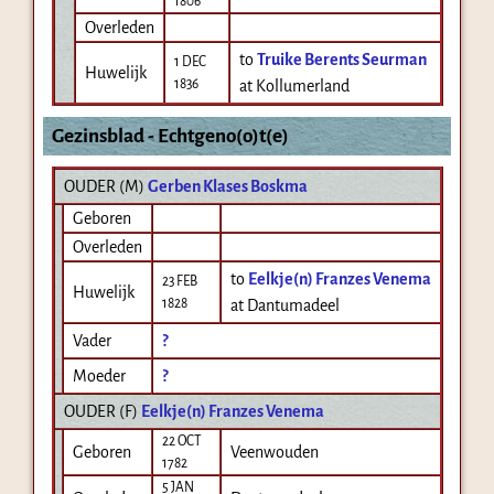
1806
Overleden
to
Truike Berents Seurman
1 DEC
Huwelijk
1836
at Kollumerland
Gezinsblad - Echtgeno(o)t(e)
OUDER (
M
)
Gerben Klases Boskma
Geboren
Overleden
to
Eelkje(n) Franzes Venema
23 FEB
Huwelijk
1828
at Dantumadeel
Vader
?
Moeder
?
OUDER (
F
)
Eelkje(n) Franzes Venema
22 OCT
Geboren
Veenwouden
1782
5 JAN