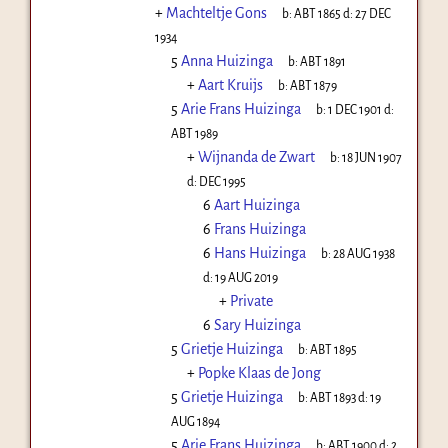
+
Machteltje Gons
b:
ABT 1865
d:
27 DEC
1934
5
Anna Huizinga
b:
ABT 1891
+
Aart Kruijs
b:
ABT 1879
5
Arie Frans Huizinga
b:
1 DEC 1901
d:
ABT 1989
+
Wijnanda de Zwart
b:
18 JUN 1907
d:
DEC 1995
6
Aart Huizinga
6
Frans Huizinga
6
Hans Huizinga
b:
28 AUG 1938
d:
19 AUG 2019
+
Private
6
Sary Huizinga
5
Grietje Huizinga
b:
ABT 1895
+
Popke Klaas de Jong
5
Grietje Huizinga
b:
ABT 1893
d:
19
AUG 1894
5
Arie Frans Huizinga
b:
ABT 1900
d:
2