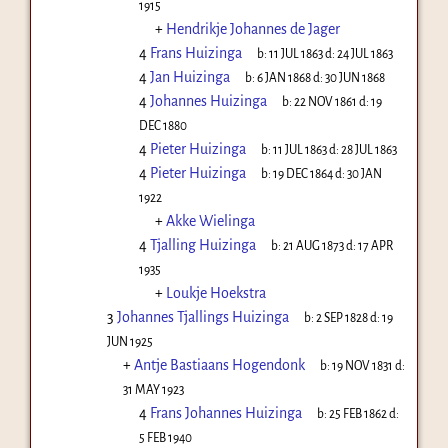
1915
+
Hendrikje Johannes de Jager
4
Frans Huizinga
b:
11 JUL 1863
d:
24 JUL 1863
4
Jan Huizinga
b:
6 JAN 1868
d:
30 JUN 1868
4
Johannes Huizinga
b:
22 NOV 1861
d:
19
DEC 1880
4
Pieter Huizinga
b:
11 JUL 1863
d:
28 JUL 1863
4
Pieter Huizinga
b:
19 DEC 1864
d:
30 JAN
1922
+
Akke Wielinga
4
Tjalling Huizinga
b:
21 AUG 1873
d:
17 APR
1935
+
Loukje Hoekstra
3
Johannes Tjallings Huizinga
b:
2 SEP 1828
d:
19
JUN 1925
+
Antje Bastiaans Hogendonk
b:
19 NOV 1831
d:
31 MAY 1923
4
Frans Johannes Huizinga
b:
25 FEB 1862
d:
5 FEB 1940