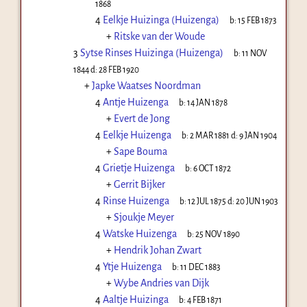
1868
4
Eelkje Huizinga (Huizenga)
b:
15 FEB 1873
+
Ritske van der Woude
3
Sytse Rinses Huizinga (Huizenga)
b:
11 NOV
1844
d:
28 FEB 1920
+
Japke Waatses Noordman
4
Antje Huizenga
b:
14 JAN 1878
+
Evert de Jong
4
Eelkje Huizenga
b:
2 MAR 1881
d:
9 JAN 1904
+
Sape Bouma
4
Grietje Huizenga
b:
6 OCT 1872
+
Gerrit Bijker
4
Rinse Huizenga
b:
12 JUL 1875
d:
20 JUN 1903
+
Sjoukje Meyer
4
Watske Huizenga
b:
25 NOV 1890
+
Hendrik Johan Zwart
4
Ytje Huizenga
b:
11 DEC 1883
+
Wybe Andries van Dijk
4
Aaltje Huizinga
b:
4 FEB 1871