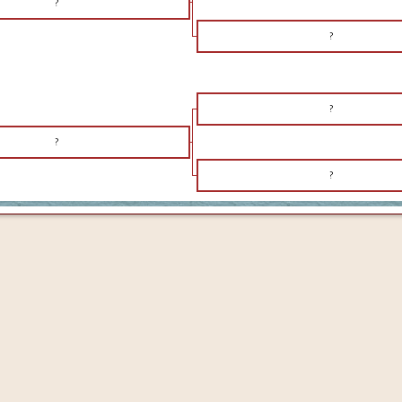
?
?
?
?
?