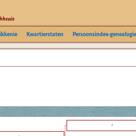
ikkenie
ikkenie
Kwartierstaten
Persoonsindex-genealogi
?