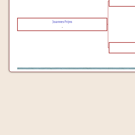
Joannes Frijns
-