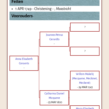
Feiten
1 APR 1749 - Christening - ;
Maastricht
Voorouders
?
Joannes Petrus
Gerardts
-
?
Anna Elisabeth
Geraerts
-
Willem Makelij
(Mecquene, Meckinet,
Meckené)
-
29 MAR 1745
Catharina Daniel
Micquene
-
23 MAY 1800
Maria Elisabeth