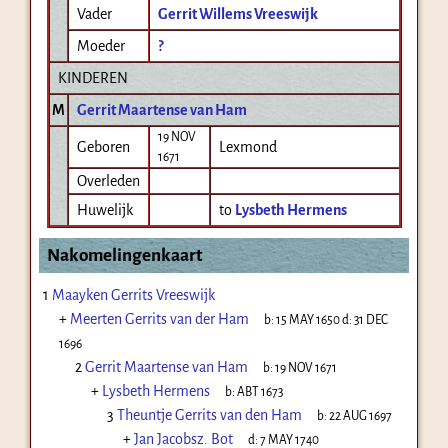
Vader
Gerrit Willems Vreeswijk
Moeder
?
KINDEREN
M
Gerrit Maartense van Ham
19 NOV
Geboren
Lexmond
1671
Overleden
Huwelijk
to
Lysbeth Hermens
Nakomelingenkaart
1
Maayken Gerrits Vreeswijk
+
Meerten Gerrits van der Ham
b:
15 MAY 1650
d:
31 DEC
1696
2
Gerrit Maartense van Ham
b:
19 NOV 1671
+
Lysbeth Hermens
b:
ABT 1673
3
Theuntje Gerrits van den Ham
b:
22 AUG 1697
+
Jan Jacobsz. Bot
d:
7 MAY 1740