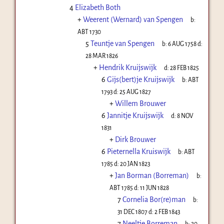
4
Elizabeth Both
+
Weerent (Wernard) van Spengen
b:
ABT 1730
5
Teuntje van Spengen
b:
6 AUG 1758
d:
28 MAR 1826
+
Hendrik Kruijswijk
d:
28 FEB 1825
6
Gijs(bert)je Kruijswijk
b:
ABT
1793
d:
25 AUG 1827
+
Willem Brouwer
6
Jannitje Kruijswijk
d:
8 NOV
1831
+
Dirk Brouwer
6
Pieternella Kruiswijk
b:
ABT
1785
d:
20 JAN 1823
+
Jan Borman (Borreman)
b:
ABT 1785
d:
11 JUN 1828
7
Cornelia Bor(re)man
b:
31 DEC 1807
d:
2 FEB 1843
7
Neeltje Borreman
b:
20