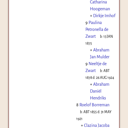
Catharina
Hoogeman
+
Dirkje Imhof
9
Paulina
Petronella de
Zwart
b:
13 JAN
1875
+
Abraham
Jan Mulder
9
Neeltje de
Zwart
b:
ABT
1878
d:
26 AUG 1924
+
Abraham
Daniël
Hendriks
8
Roelof Borreman
b:
ABT 1855
d:
31 MAY
1921
+
Clazina Jacoba