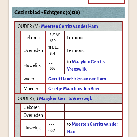
Gezinsblad - Echtgeno(o)t(e)
OUDER (
M
)
Meerten Gerrits van der Ham
15 MAY
Geboren
Lexmond
1650
31 DEC
Overleden
Lexmond
1696
to
Maayken Gerrits
BEF
Huwelijk
1668
Vreeswijk
Vader
Gerrit Hendricks van der Ham
Moeder
Grietje Maartens den Boer
OUDER (
F
)
Maayken Gerrits Vreeswijk
Geboren
Overleden
to
Meerten Gerrits van der
BEF
Huwelijk
1668
Ham