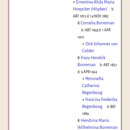
+
Ernestina Alida Maria
Hoepcker (Höpker)
b:
ABT 1815
d:
14 NOV 1882
8
Cornelia Borreman
b:
ABT 1843
d:
1 APR
1910
+
Dirk Johannes van
Gelder
8
Frans Hendrik
Borreman
b:
ABT 1857
d:
9 APR 1924
+
Petronella
Catharina
Regenboog
+
Francina Frederika
Regenboog
d:
BEF
1889
8
Hendrina Maria
Wilhelmina Borreman