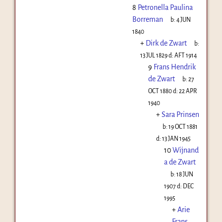
8
Petronella Paulina
Borreman
b:
4 JUN
1840
+
Dirk de Zwart
b:
13 JUL 1829
d:
AFT 1914
9
Frans Hendrik
de Zwart
b:
27
OCT 1880
d:
22 APR
1940
+
Sara Prinsen
b:
19 OCT 1881
d:
13 JAN 1945
10
Wijnand
a de Zwart
b:
18 JUN
1907
d:
DEC
1995
+
Arie
Frans