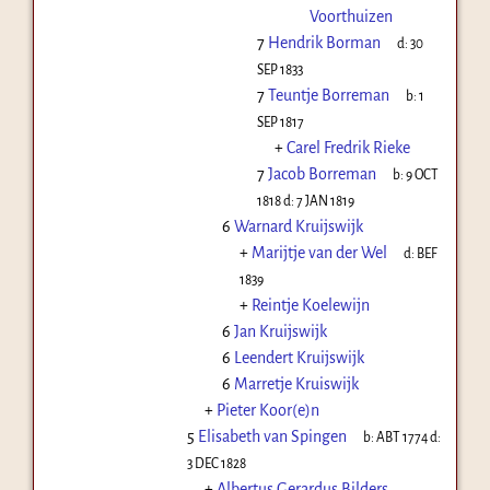
Voorthuizen
7
Hendrik Borman
d:
30
SEP 1833
7
Teuntje Borreman
b:
1
SEP 1817
+
Carel Fredrik Rieke
7
Jacob Borreman
b:
9 OCT
1818
d:
7 JAN 1819
6
Warnard Kruijswijk
+
Marijtje van der Wel
d:
BEF
1839
+
Reintje Koelewijn
6
Jan Kruijswijk
6
Leendert Kruijswijk
6
Marretje Kruiswijk
+
Pieter Koor(e)n
5
Elisabeth van Spingen
b:
ABT 1774
d:
3 DEC 1828
+
Albertus Gerardus Bilders