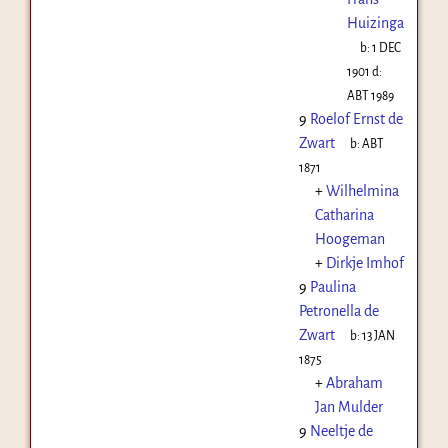
Huizinga
b:
1 DEC
1901
d:
ABT 1989
9
Roelof Ernst de
Zwart
b:
ABT
1871
+
Wilhelmina
Catharina
Hoogeman
+
Dirkje Imhof
9
Paulina
Petronella de
Zwart
b:
13 JAN
1875
+
Abraham
Jan Mulder
9
Neeltje de