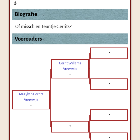
d:
Biografie
Of misschien Teuntje Gerrits?
Voorouders
?
Gerrit Willems
Vreeswijk
-
?
Maayken Gerrits
Vreeswijk
-
?
?
?