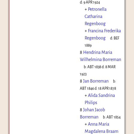
d:
9 APR 1924
+
Petronella
Catharina
Regenboog
+
Francina Frederika
Regenboog
d:
BEF
1889
8
Hendrina Maria
Wilhelmina Borreman
b:
ABT 1838
d:
8 MAR
1923
8
Jan Borreman
b:
ABT 1846
d:
18 APR 1878
+
Alida Sandrina
Philips
8
Johan Jacob
Borreman
b:
ABT 1854
+
Anna Maria
Magdalena Braam