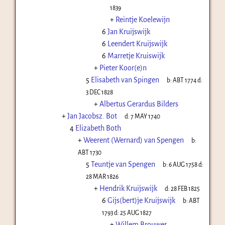
1839
+
Reintje Koelewijn
6
Jan Kruijswijk
6
Leendert Kruijswijk
6
Marretje Kruiswijk
+
Pieter Koor(e)n
5
Elisabeth van Spingen
b:
ABT 1774
d:
3 DEC 1828
+
Albertus Gerardus Bilders
+
Jan Jacobsz. Bot
d:
7 MAY 1740
4
Elizabeth Both
+
Weerent (Wernard) van Spengen
b:
ABT 1730
5
Teuntje van Spengen
b:
6 AUG 1758
d:
28 MAR 1826
+
Hendrik Kruijswijk
d:
28 FEB 1825
6
Gijs(bert)je Kruijswijk
b:
ABT
1793
d:
25 AUG 1827
+
Willem Brouwer