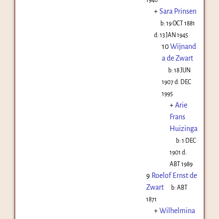
+
Sara Prinsen
b:
19 OCT 1881
d:
13 JAN 1945
10
Wijnand
a de Zwart
b:
18 JUN
1907
d:
DEC
1995
+
Arie
Frans
Huizinga
b:
1 DEC
1901
d:
ABT 1989
9
Roelof Ernst de
Zwart
b:
ABT
1871
+
Wilhelmina