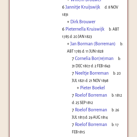
6
Jannitje Kruijswijk
d:
8 NOV
1831
+
Dirk Brouwer
6
Pieternella Kruiswijk
b:
ABT
1785
d:
20 JAN 1823
+
Jan Borman (Borreman)
b:
ABT 1785
d:
11 JUN 1828
7
Cornelia Bor(re)man
b:
31 DEC 1807
d:
2 FEB 1843
7
Neeltje Borreman
b:
20
JUL 1821
d:
21 NOV 1898
+
Pieter Boekel
7
Roelof Borreman
b:
1812
d:
25 SEP 1812
7
Roelof Borreman
b:
26
JUL 1813
d:
29 AUG 1814
7
Roelof Borreman
b:
17
FEB 1815