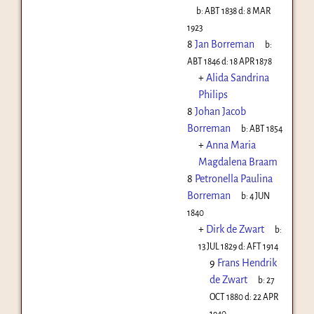
b:
ABT 1838
d:
8 MAR
1923
8
Jan Borreman
b:
ABT 1846
d:
18 APR 1878
+
Alida Sandrina
Philips
8
Johan Jacob
Borreman
b:
ABT 1854
+
Anna Maria
Magdalena Braam
8
Petronella Paulina
Borreman
b:
4 JUN
1840
+
Dirk de Zwart
b:
13 JUL 1829
d:
AFT 1914
9
Frans Hendrik
de Zwart
b:
27
OCT 1880
d:
22 APR
1940