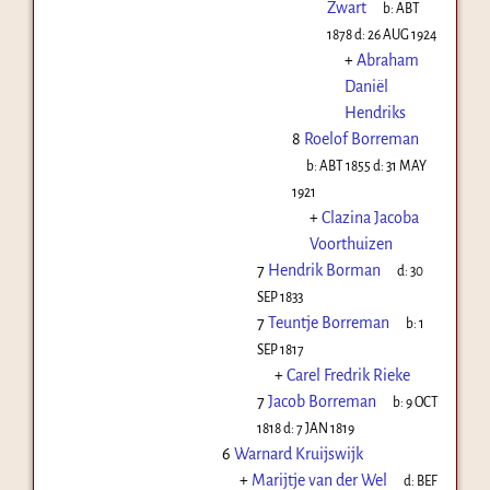
Zwart
b:
ABT
1878
d:
26 AUG 1924
+
Abraham
Daniël
Hendriks
8
Roelof Borreman
b:
ABT 1855
d:
31 MAY
1921
+
Clazina Jacoba
Voorthuizen
7
Hendrik Borman
d:
30
SEP 1833
7
Teuntje Borreman
b:
1
SEP 1817
+
Carel Fredrik Rieke
7
Jacob Borreman
b:
9 OCT
1818
d:
7 JAN 1819
6
Warnard Kruijswijk
+
Marijtje van der Wel
d:
BEF