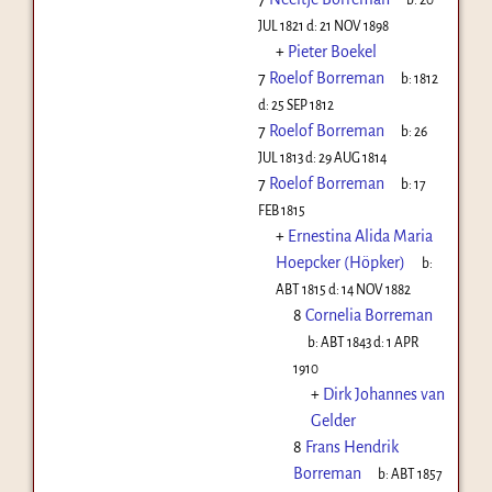
JUL 1821
d:
21 NOV 1898
+
Pieter Boekel
7
Roelof Borreman
b:
1812
d:
25 SEP 1812
7
Roelof Borreman
b:
26
JUL 1813
d:
29 AUG 1814
7
Roelof Borreman
b:
17
FEB 1815
+
Ernestina Alida Maria
Hoepcker (Höpker)
b:
ABT 1815
d:
14 NOV 1882
8
Cornelia Borreman
b:
ABT 1843
d:
1 APR
1910
+
Dirk Johannes van
Gelder
8
Frans Hendrik
Borreman
b:
ABT 1857