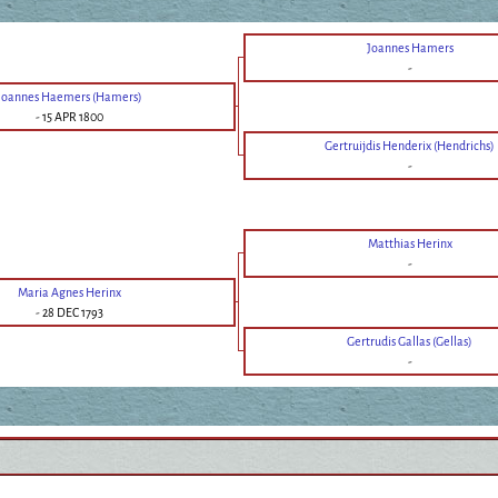
Joannes Hamers
-
Joannes Haemers (Hamers)
-
15 APR 1800
Gertruijdis Henderix (Hendrichs)
-
Matthias Herinx
-
Maria Agnes Herinx
-
28 DEC 1793
Gertrudis Gallas (Gellas)
-