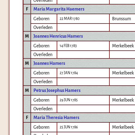
Overleden
F
Maria Margarita Haemers
Geboren
Brunssum
22 MAR 1780
Overleden
M
Joannes Henricus Hamers
Geboren
Merkelbeek
14 FEB 1783
Overleden
M
Joannes Hamers
Geboren
Merkelbeek
27 JAN 1784
Overleden
M
Petrus Josephus Hamers
Geboren
Merkelbeek
29 JUN 1785
Overleden
F
Maria Theresia Hamers
Geboren
Merkelbeek
25 JUN 1786