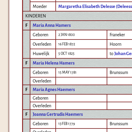
Moeder
Margaretha Elisabeth Delesse (Deleess
KINDEREN
F
Maria Anna Hamers
Geboren
Franeker
2 JAN 1800
Overleden
Hoorn
16 FEB 1872
Huwelijk
to
Johan Ge
5 OCT 1825
F
Maria Helena Hamers
Geboren
Brunssum
15 MAY 1781
Overleden
F
Maria Agnes Haemers
Geboren
Overleden
F
Joanna Gertrudis Haemers
Geboren
Brunssum
13 FEB 1779