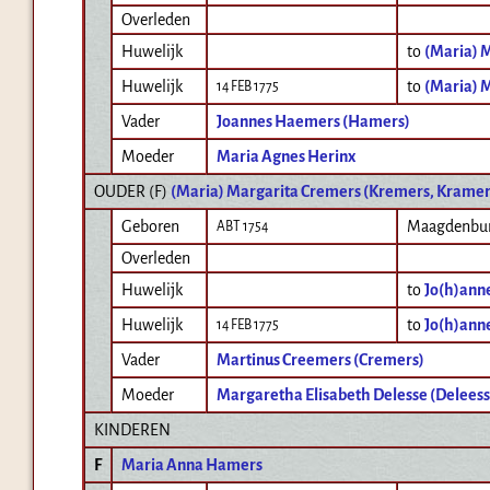
Overleden
Huwelijk
to
(Maria) 
Huwelijk
to
(Maria) 
14 FEB 1775
Vader
Joannes Haemers (Hamers)
Moeder
Maria Agnes Herinx
OUDER (
F
)
(Maria) Margarita Cremers (Kremers, Kramer
Geboren
Maagdenbu
ABT 1754
Overleden
Huwelijk
to
Jo(h)ann
Huwelijk
to
Jo(h)ann
14 FEB 1775
Vader
Martinus Creemers (Cremers)
Moeder
Margaretha Elisabeth Delesse (Deleess
KINDEREN
F
Maria Anna Hamers