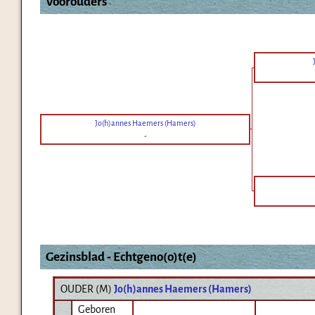
Voorouders
Jo(h)annes Haemers (Hamers)
-
Gezinsblad - Echtgeno(o)t(e)
OUDER (
M
)
Jo(h)annes Haemers (Hamers)
Geboren