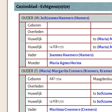
Gezinsblad - Echtgeno(o)t(e)
OUDER (
M
)
Jo(h)annes Haemers (Hamers)
Geboren
Overleden
Huwelijk
to
(Maria) 
Huwelijk
to
(Maria) 
14 FEB 1775
Vader
Joannes Haemers (Hamers)
Moeder
Maria Agnes Herinx
OUDER (
F
)
(Maria) Margarita Cremers (Kremers, Kramer
Geboren
Maagdenbu
ABT 1754
Overleden
Huwelijk
to
Jo(h)ann
Huwelijk
to
Jo(h)ann
14 FEB 1775
Vader
Martinus Creemers (Cremers)