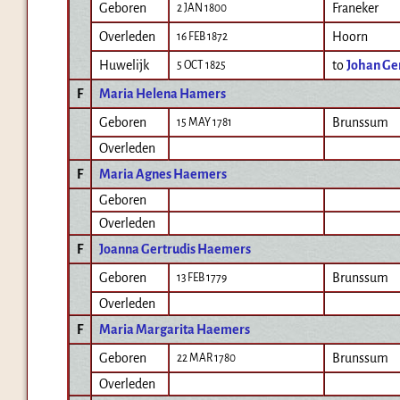
Geboren
Franeker
2 JAN 1800
Overleden
Hoorn
16 FEB 1872
Huwelijk
to
Johan Ge
5 OCT 1825
F
Maria Helena Hamers
Geboren
Brunssum
15 MAY 1781
Overleden
F
Maria Agnes Haemers
Geboren
Overleden
F
Joanna Gertrudis Haemers
Geboren
Brunssum
13 FEB 1779
Overleden
F
Maria Margarita Haemers
Geboren
Brunssum
22 MAR 1780
Overleden