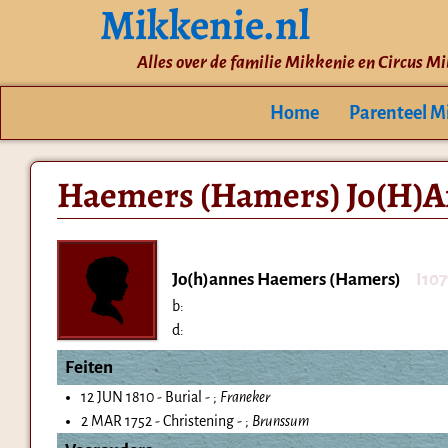
Mikkenie.nl
Alles over de familie Mikkenie en Circus M
Home
Parenteel M
Haemers (Hamers) Jo(H)
Jo(h)annes Haemers (Hamers)
I10
b:
d:
Feiten
12 JUN 1810 - Burial - ;
Franeker
2 MAR 1752 - Christening - ;
Brunssum