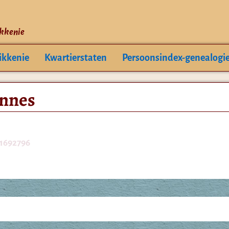
ikkenie
ikkenie
Kwartierstaten
Persoonsindex-genealogi
Annes
71692796