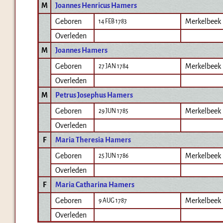
M
Joannes Henricus Hamers
Geboren
Merkelbeek
14 FEB 1783
Overleden
M
Joannes Hamers
Geboren
Merkelbeek
27 JAN 1784
Overleden
M
Petrus Josephus Hamers
Geboren
Merkelbeek
29 JUN 1785
Overleden
F
Maria Theresia Hamers
Geboren
Merkelbeek
25 JUN 1786
Overleden
F
Maria Catharina Hamers
Geboren
Merkelbeek
9 AUG 1787
Overleden