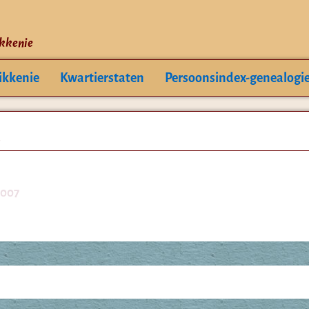
ikkenie
ikkenie
Kwartierstaten
Persoonsindex-genealogi
3007