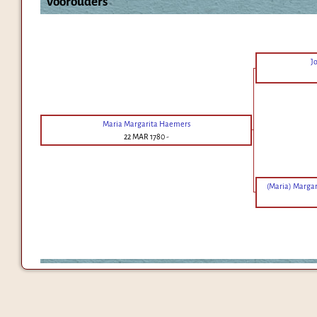
Voorouders
J
Maria Margarita Haemers
22 MAR 1780
-
(Maria) Margar