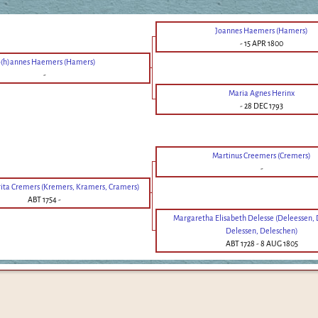
Joannes Haemers (Hamers)
-
15 APR 1800
o(h)annes Haemers (Hamers)
-
Maria Agnes Herinx
-
28 DEC 1793
Martinus Creemers (Cremers)
-
ita Cremers (Kremers, Kramers, Cramers)
ABT 1754
-
Margaretha Elisabeth Delesse (Deleessen,
Delessen, Deleschen)
ABT 1728
-
8 AUG 1805