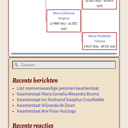
23 DEC 1820
-
24 NOV
1905
Maria Catharina
Ringens
27 MAY 1857
-
24 DEC
1920
Maria Elisabetha
Tilmans
5 AUG 1829
-
28 JUL 1921
Recente berichten
Lijst noemenswaardige personen kwartierstaat
Kwartierstaat Maria Cornelia Alexandra Bosma
Kwartierstaat Ivo Ferdinand Josephus Groothedde
Kwartierstaat Wijnanda de Zwart
Kwartierstaat Arie Frans Huizinga
Recente reacties