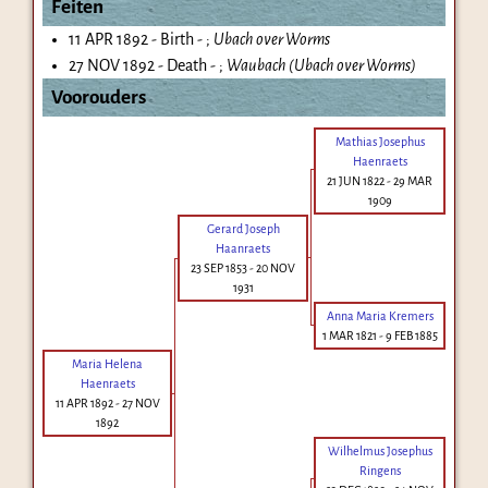
Feiten
11 APR 1892 - Birth - ;
Ubach over Worms
27 NOV 1892 - Death - ;
Waubach (Ubach over Worms)
Voorouders
Mathias Josephus
Haenraets
21 JUN 1822
-
29 MAR
1909
Gerard Joseph
Haanraets
23 SEP 1853
-
20 NOV
1931
Anna Maria Kremers
1 MAR 1821
-
9 FEB 1885
Maria Helena
Haenraets
11 APR 1892
-
27 NOV
1892
Wilhelmus Josephus
Ringens