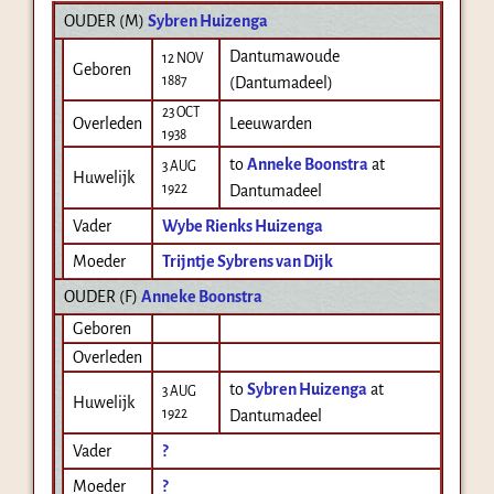
OUDER (
M
)
Sybren Huizenga
Dantumawoude
12 NOV
Geboren
1887
(Dantumadeel)
23 OCT
Overleden
Leeuwarden
1938
to
Anneke Boonstra
at
3 AUG
Huwelijk
1922
Dantumadeel
Vader
Wybe Rienks Huizenga
Moeder
Trijntje Sybrens van Dijk
OUDER (
F
)
Anneke Boonstra
Geboren
Overleden
to
Sybren Huizenga
at
3 AUG
Huwelijk
1922
Dantumadeel
Vader
?
Moeder
?