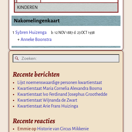
KINDEREN
Nakomelingenkaart
1
Sybren Huizenga
b:
12 NOV 1887
d:
23 OCT 1938
+
Anneke Boonstra
Recente berichten
Lijst noemenswaardige personen kwartierstaat
Kwartierstaat Maria Cornelia Alexandra Bosma
Kwartierstaat Ivo Ferdinand Josephus Groothedde
Kwartierstaat Wijnanda de Zwart
Kwartierstaat Arie Frans Huizinga
Recente reacties
Emmie
op
Historie van Circus Mikkenie