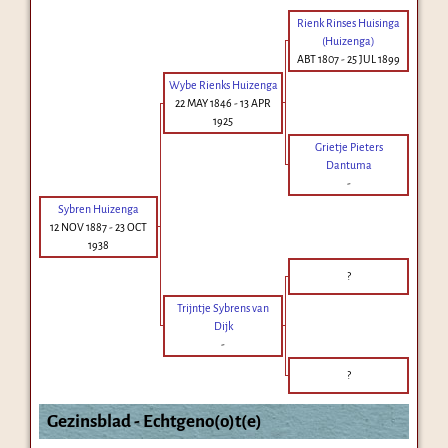
Rienk Rinses Huisinga
(Huizenga)
ABT 1807
-
25 JUL 1899
Wybe Rienks Huizenga
22 MAY 1846
-
13 APR
1925
Grietje Pieters
Dantuma
-
Sybren Huizenga
12 NOV 1887
-
23 OCT
1938
?
Trijntje Sybrens van
Dijk
-
?
Gezinsblad - Echtgeno(o)t(e)