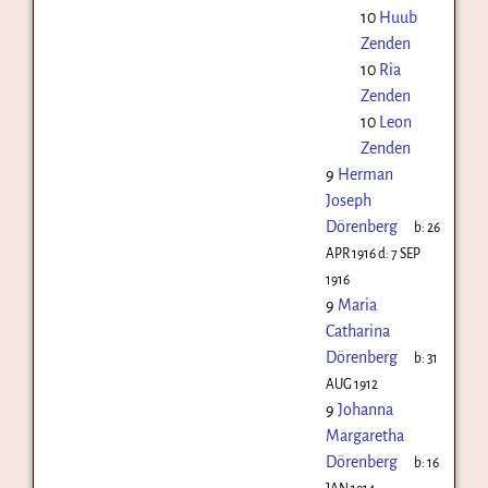
10
Huub
Zenden
10
Ria
Zenden
10
Leon
Zenden
9
Herman
Joseph
Dörenberg
b:
26
APR 1916
d:
7 SEP
1916
9
Maria
Catharina
Dörenberg
b:
31
AUG 1912
9
Johanna
Margaretha
Dörenberg
b:
16