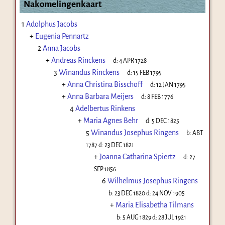
Nakomelingenkaart
1
Adolphus Jacobs
+
Eugenia Pennartz
2
Anna Jacobs
+
Andreas Rinckens
d:
4 APR 1728
3
Winandus Rinckens
d:
15 FEB 1795
+
Anna Christina Bisschoff
d:
12 JAN 1795
+
Anna Barbara Meijers
d:
8 FEB 1776
4
Adelbertus Rinkens
+
Maria Agnes Behr
d:
5 DEC 1825
5
Winandus Josephus Ringens
b:
ABT
1787
d:
23 DEC 1821
+
Joanna Catharina Spiertz
d:
27
SEP 1856
6
Wilhelmus Josephus Ringens
b:
23 DEC 1820
d:
24 NOV 1905
+
Maria Elisabetha Tilmans
b:
5 AUG 1829
d:
28 JUL 1921