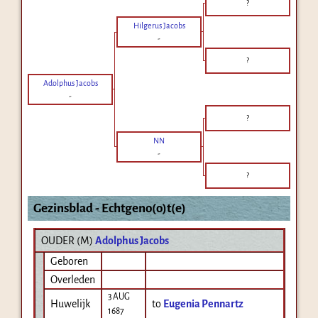
?
Hilgerus Jacobs
-
?
Adolphus Jacobs
-
?
NN
-
?
Gezinsblad - Echtgeno(o)t(e)
OUDER (
M
)
Adolphus Jacobs
Geboren
Overleden
3 AUG
Huwelijk
to
Eugenia Pennartz
1687