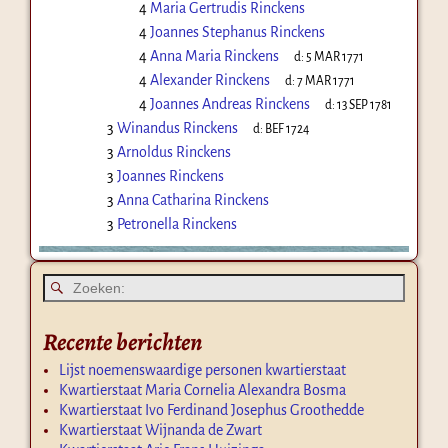
4
Maria Gertrudis Rinckens
4
Joannes Stephanus Rinckens
4
Anna Maria Rinckens
d:
5 MAR 1771
4
Alexander Rinckens
d:
7 MAR 1771
4
Joannes Andreas Rinckens
d:
13 SEP 1781
3
Winandus Rinckens
d:
BEF 1724
3
Arnoldus Rinckens
3
Joannes Rinckens
3
Anna Catharina Rinckens
3
Petronella Rinckens
Recente berichten
Lijst noemenswaardige personen kwartierstaat
Kwartierstaat Maria Cornelia Alexandra Bosma
Kwartierstaat Ivo Ferdinand Josephus Groothedde
Kwartierstaat Wijnanda de Zwart