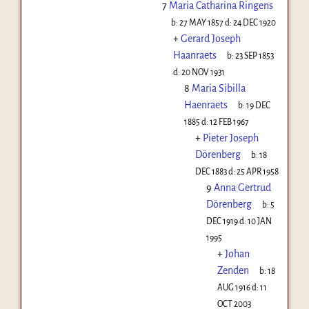
7
Maria Catharina Ringens
b:
27 MAY 1857
d:
24 DEC 1920
+
Gerard Joseph
Haanraets
b:
23 SEP 1853
d:
20 NOV 1931
8
Maria Sibilla
Haenraets
b:
19 DEC
1885
d:
12 FEB 1967
+
Pieter Joseph
Dörenberg
b:
18
DEC 1883
d:
25 APR 1958
9
Anna Gertrud
Dörenberg
b:
5
DEC 1919
d:
10 JAN
1995
+
Johan
Zenden
b:
18
AUG 1916
d:
11
OCT 2003