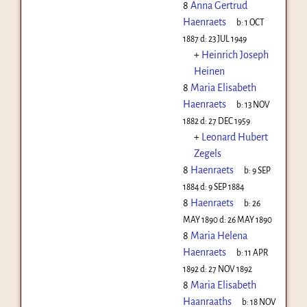
8
Anna Gertrud
Haenraets
b:
1 OCT
1887
d:
23 JUL 1949
+
Heinrich Joseph
Heinen
8
Maria Elisabeth
Haenraets
b:
13 NOV
1882
d:
27 DEC 1959
+
Leonard Hubert
Zegels
8
Haenraets
b:
9 SEP
1884
d:
9 SEP 1884
8
Haenraets
b:
26
MAY 1890
d:
26 MAY 1890
8
Maria Helena
Haenraets
b:
11 APR
1892
d:
27 NOV 1892
8
Maria Elisabeth
Haanraaths
b:
18 NOV