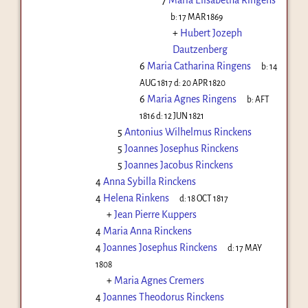
b:
17 MAR 1869
+
Hubert Jozeph
Dautzenberg
6
Maria Catharina Ringens
b:
14
AUG 1817
d:
20 APR 1820
6
Maria Agnes Ringens
b:
AFT
1816
d:
12 JUN 1821
5
Antonius Wilhelmus Rinckens
5
Joannes Josephus Rinckens
5
Joannes Jacobus Rinckens
4
Anna Sybilla Rinckens
4
Helena Rinkens
d:
18 OCT 1817
+
Jean Pierre Kuppers
4
Maria Anna Rinckens
4
Joannes Josephus Rinckens
d:
17 MAY
1808
+
Maria Agnes Cremers
4
Joannes Theodorus Rinckens