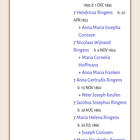
1895
d:
1 DEC 1895
7
Hendricus Ringens
b:
20
APR 1852
+
Anna Maria Josepha
Gorissen
7
Nicolaas Wijnand
Ringens
b:
6 NOV 1854
+
Maria Cornelia
Hoffmans
+
Anna Maria Franken
7
Anna Gertrudis Ringens
b:
10 NOV 1860
+
Peter Joseph Keufen
7
Jacobus Josephus Ringens
b:
26 AUG 1863
7
Maria Helena Ringens
b:
26 JUL 1866
+
Joseph Gorissen
7
Maria Elisabetha Ringens