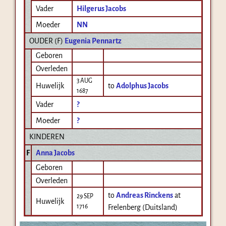
Vader
Hilgerus Jacobs
Moeder
NN
OUDER (
F
)
Eugenia Pennartz
Geboren
Overleden
3 AUG
Huwelijk
to
Adolphus Jacobs
1687
Vader
?
Moeder
?
KINDEREN
F
Anna Jacobs
Geboren
Overleden
to
Andreas Rinckens
at
29 SEP
Huwelijk
1716
Frelenberg (Duitsland)