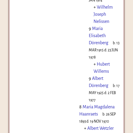
JAN 1914
+
Wilhelm
Joseph
Nelissen
9
Maria
Elisabeth
Dörenberg
b:
13
MAR 1915
d:
23 JUN
1978
+
Hubert
Willems
9
Albert
Dörenberg
b:
17
MAY 1925
d:
2 FEB
1977
8
Maria Magdalena
Haanraets
b:
26 SEP
1893
d:
19 NOV 1970
+
Albert Wetzler