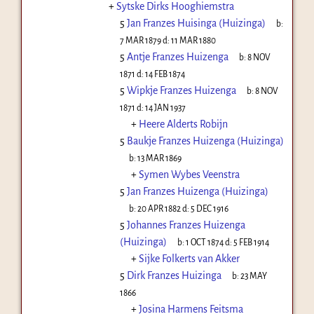
+
Sytske Dirks Hooghiemstra
5
Jan Franzes Huisinga (Huizinga)
b:
7 MAR 1879
d:
11 MAR 1880
5
Antje Franzes Huizenga
b:
8 NOV
1871
d:
14 FEB 1874
5
Wipkje Franzes Huizenga
b:
8 NOV
1871
d:
14 JAN 1937
+
Heere Alderts Robijn
5
Baukje Franzes Huizenga (Huizinga)
b:
13 MAR 1869
+
Symen Wybes Veenstra
5
Jan Franzes Huizenga (Huizinga)
b:
20 APR 1882
d:
5 DEC 1916
5
Johannes Franzes Huizenga
(Huizinga)
b:
1 OCT 1874
d:
5 FEB 1914
+
Sijke Folkerts van Akker
5
Dirk Franzes Huizinga
b:
23 MAY
1866
+
Josina Harmens Feitsma