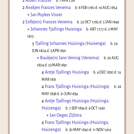
2
Albert Franzes
b:
1 APR 1781
2
Anskjen Franzes Venema
b:
8 FEB 1780
d:
16 AUG 1854
+
Jan Popkes Visser
2
Eelkje(n) Franzes Venema
b:
22 OCT 1782
d:
5 JAN 1846
+
Johannes Tjallings Huisinga
b:
ABT 1777
d:
2 MAY
1815
3
Tjalling Johannes Huisinga (Huisenga)
b:
29
JUN 1804
d:
3 APR 1891
+
Baukje(n) Jans Vening (Venema)
b:
30 AUG
1804
d:
23 MAR 1891
4
Antje Tjallings Huisinga
b:
9 DEC 1830
d:
19
MAR 1831
4
Frans Tjallings Huisinga (Huizinga)
b:
26
MAY 1838
d:
21 JUN 1839
4
Antje Tjallings Huisinga (Huizinga,
Huizenga)
b:
7 SEP 1834
d:
9 OCT 1930
+
Jan Oeges Zijlstra
4
Frans Tjallings Huisinga (Huizinga,
Huizenga)
b:
30 MAY 1840
d:
11 NOV 1919