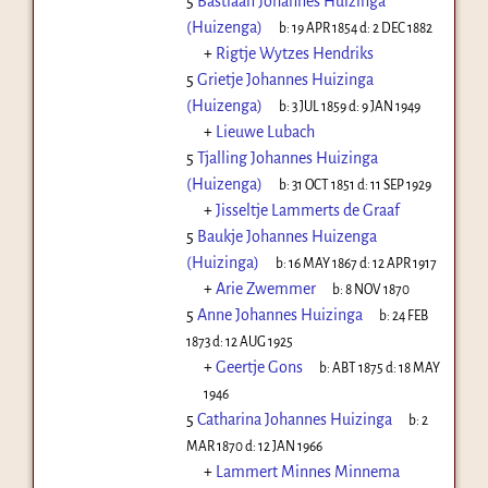
5
Bastiaan Johannes Huizinga
(Huizenga)
b:
19 APR 1854
d:
2 DEC 1882
+
Rigtje Wytzes Hendriks
5
Grietje Johannes Huizinga
(Huizenga)
b:
3 JUL 1859
d:
9 JAN 1949
+
Lieuwe Lubach
5
Tjalling Johannes Huizinga
(Huizenga)
b:
31 OCT 1851
d:
11 SEP 1929
+
Jisseltje Lammerts de Graaf
5
Baukje Johannes Huizenga
(Huizinga)
b:
16 MAY 1867
d:
12 APR 1917
+
Arie Zwemmer
b:
8 NOV 1870
5
Anne Johannes Huizinga
b:
24 FEB
1873
d:
12 AUG 1925
+
Geertje Gons
b:
ABT 1875
d:
18 MAY
1946
5
Catharina Johannes Huizinga
b:
2
MAR 1870
d:
12 JAN 1966
+
Lammert Minnes Minnema