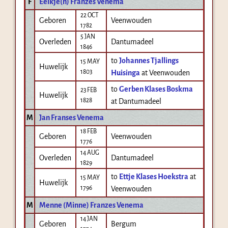
F
Eelkje(n) Franzes Venema
22 OCT
Geboren
Veenwouden
1782
5 JAN
Overleden
Dantumadeel
1846
to
Johannes Tjallings
15 MAY
Huwelijk
1803
Huisinga
at Veenwouden
to
Gerben Klases Boskma
23 FEB
Huwelijk
1828
at Dantumadeel
M
Jan Franses Venema
18 FEB
Geboren
Veenwouden
1776
14 AUG
Overleden
Dantumadeel
1829
to
Ettje Klases Hoekstra
at
15 MAY
Huwelijk
1796
Veenwouden
M
Menne (Minne) Franzes Venema
14 JAN
Geboren
Bergum