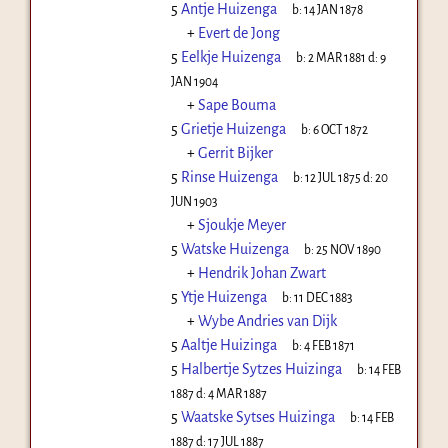
5
Antje Huizenga
b:
14 JAN 1878
+
Evert de Jong
5
Eelkje Huizenga
b:
2 MAR 1881
d:
9
JAN 1904
+
Sape Bouma
5
Grietje Huizenga
b:
6 OCT 1872
+
Gerrit Bijker
5
Rinse Huizenga
b:
12 JUL 1875
d:
20
JUN 1903
+
Sjoukje Meyer
5
Watske Huizenga
b:
25 NOV 1890
+
Hendrik Johan Zwart
5
Ytje Huizenga
b:
11 DEC 1883
+
Wybe Andries van Dijk
5
Aaltje Huizinga
b:
4 FEB 1871
5
Halbertje Sytzes Huizinga
b:
14 FEB
1887
d:
4 MAR 1887
5
Waatske Sytses Huizinga
b:
14 FEB
1887
d:
17 JUL 1887