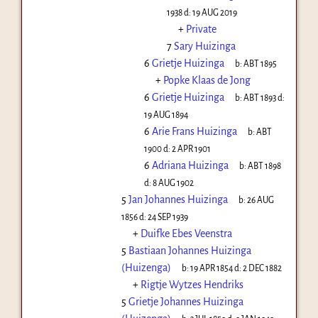
1938
d:
19 AUG 2019
+
Private
7
Sary Huizinga
6
Grietje Huizinga
b:
ABT 1895
+
Popke Klaas de Jong
6
Grietje Huizinga
b:
ABT 1893
d:
19 AUG 1894
6
Arie Frans Huizinga
b:
ABT
1900
d:
2 APR 1901
6
Adriana Huizinga
b:
ABT 1898
d:
8 AUG 1902
5
Jan Johannes Huizinga
b:
26 AUG
1856
d:
24 SEP 1939
+
Duifke Ebes Veenstra
5
Bastiaan Johannes Huizinga
(Huizenga)
b:
19 APR 1854
d:
2 DEC 1882
+
Rigtje Wytzes Hendriks
5
Grietje Johannes Huizinga