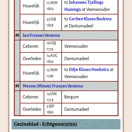
to
Johannes Tjallings
15 MAY
Huwelijk
1803
Huisinga
at Veenwouden
to
Gerben Klases Boskma
23 FEB
Huwelijk
1828
at Dantumadeel
M
Jan Franses Venema
18 FEB
Geboren
Veenwouden
1776
14 AUG
Overleden
Dantumadeel
1829
to
Ettje Klases Hoekstra
at
15 MAY
Huwelijk
1796
Veenwouden
M
Menne (Minne) Franzes Venema
14 JAN
Geboren
Bergum
1774
3 SEP
Overleden
Dantumadeel
1826
Gezinsblad - Echtgeno(o)t(e)