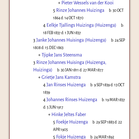
+
Pieter Wessels van der Kooi
5
Rinze Johannes Huizinga
b:
30 OCT
1864
d:
14 OCT 1870
4
Eelkje Tjallings Huizinga (Huizenga)
b:
18 FEB 1837
d:
1 JUN 1837
3
Janke Johannes Huisinga (Huizenga)
b:
24 SEP
1808
d:
15 DEC 1863
+
Tjipke Jans Steensma
3
Rinze Johannes Huisinga (Huizenga,
Huizinga)
b:
30 JAN 1811
d:
27 MAR 1877
+
Grietje Jans Kamstra
4
Jan Rinses Huizenga
b:
9 SEP 1839
d:
13 OCT
1839
4
Johannes Rinses Huizenga
b:
19 MAR 1837
d:
5 JUN 1917
+
Hinke Jeltes Faber
5
Foekje Huizenga
b:
29 SEP 1883
d:
22
APR 1905
5
Fokje Huizenga
b:
24 MAR 1892