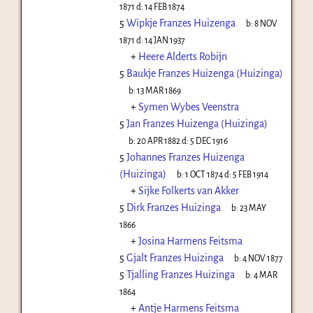
1871
d:
14 FEB 1874
5
Wipkje Franzes Huizenga
b:
8 NOV
1871
d:
14 JAN 1937
+
Heere Alderts Robijn
5
Baukje Franzes Huizenga (Huizinga)
b:
13 MAR 1869
+
Symen Wybes Veenstra
5
Jan Franzes Huizenga (Huizinga)
b:
20 APR 1882
d:
5 DEC 1916
5
Johannes Franzes Huizenga
(Huizinga)
b:
1 OCT 1874
d:
5 FEB 1914
+
Sijke Folkerts van Akker
5
Dirk Franzes Huizinga
b:
23 MAY
1866
+
Josina Harmens Feitsma
5
Gjalt Franzes Huizinga
b:
4 NOV 1877
5
Tjalling Franzes Huizinga
b:
4 MAR
1864
+
Antje Harmens Feitsma