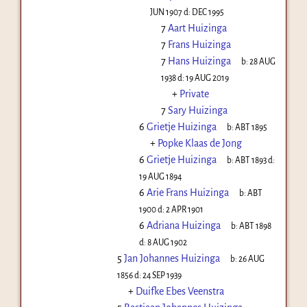
JUN 1907
d:
DEC 1995
7
Aart Huizinga
7
Frans Huizinga
7
Hans Huizinga
b:
28 AUG
1938
d:
19 AUG 2019
+
Private
7
Sary Huizinga
6
Grietje Huizinga
b:
ABT 1895
+
Popke Klaas de Jong
6
Grietje Huizinga
b:
ABT 1893
d:
19 AUG 1894
6
Arie Frans Huizinga
b:
ABT
1900
d:
2 APR 1901
6
Adriana Huizinga
b:
ABT 1898
d:
8 AUG 1902
5
Jan Johannes Huizinga
b:
26 AUG
1856
d:
24 SEP 1939
+
Duifke Ebes Veenstra