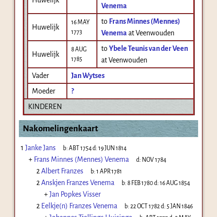
Venema
to
Frans Minnes (Mennes)
16 MAY
Huwelijk
1773
Venema
at Veenwouden
to
Ybele Teunis van der Veen
8 AUG
Huwelijk
1785
at Veenwouden
Vader
Jan Wytses
Moeder
?
KINDEREN
Nakomelingenkaart
1
Janke Jans
b:
ABT 1754
d:
19 JUN 1814
+
Frans Minnes (Mennes) Venema
d:
NOV 1784
2
Albert Franzes
b:
1 APR 1781
2
Anskjen Franzes Venema
b:
8 FEB 1780
d:
16 AUG 1854
+
Jan Popkes Visser
2
Eelkje(n) Franzes Venema
b:
22 OCT 1782
d:
5 JAN 1846