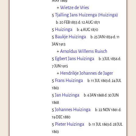
MAY 1869
+
Wietze de Vries
5
Tjalling Jans Huizenga (Huizinga)
b:
20 FEB 1855
d:
12 AUG 1871
5
Huizinga
b:
4 AUG 1870
5
Baukje Huizinga
b:
25 JAN 1859
d:
11
JAN 1913
+
Arnoldus Willems Ruisch
5
Egbert Jans Huizinga
b:
3 JUL 1856
d:
7 JUN 1915
+
Hendrikje Johannes de Jager
5
Frans Huizinga
b:
11 JUL 1863
d:
24 JUL
1863
5
Jan Huizinga
b:
6 JAN 1868
d:
30 JUN
1868
5
Johannes Huizinga
b:
22 NOV 1861
d:
19 DEC 1880
5
Pieter Huizinga
b:
11 JUL 1863
d:
28 JUL
1863