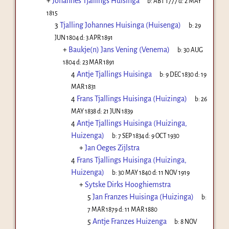
+
Johannes Tjallings Huisinga
b:
ABT 1777
d:
2 MAY
1815
3
Tjalling Johannes Huisinga (Huisenga)
b:
29
JUN 1804
d:
3 APR 1891
+
Baukje(n) Jans Vening (Venema)
b:
30 AUG
1804
d:
23 MAR 1891
4
Antje Tjallings Huisinga
b:
9 DEC 1830
d:
19
MAR 1831
4
Frans Tjallings Huisinga (Huizinga)
b:
26
MAY 1838
d:
21 JUN 1839
4
Antje Tjallings Huisinga (Huizinga,
Huizenga)
b:
7 SEP 1834
d:
9 OCT 1930
+
Jan Oeges Zijlstra
4
Frans Tjallings Huisinga (Huizinga,
Huizenga)
b:
30 MAY 1840
d:
11 NOV 1919
+
Sytske Dirks Hooghiemstra
5
Jan Franzes Huisinga (Huizinga)
b:
7 MAR 1879
d:
11 MAR 1880
5
Antje Franzes Huizenga
b:
8 NOV