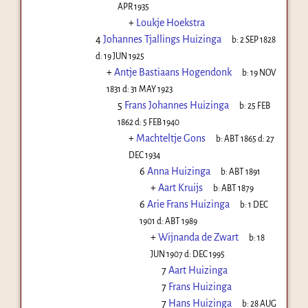
APR 1935
+
Loukje Hoekstra
4
Johannes Tjallings Huizinga
b:
2 SEP 1828
d:
19 JUN 1925
+
Antje Bastiaans Hogendonk
b:
19 NOV
1831
d:
31 MAY 1923
5
Frans Johannes Huizinga
b:
25 FEB
1862
d:
5 FEB 1940
+
Machteltje Gons
b:
ABT 1865
d:
27
DEC 1934
6
Anna Huizinga
b:
ABT 1891
+
Aart Kruijs
b:
ABT 1879
6
Arie Frans Huizinga
b:
1 DEC
1901
d:
ABT 1989
+
Wijnanda de Zwart
b:
18
JUN 1907
d:
DEC 1995
7
Aart Huizinga
7
Frans Huizinga
7
Hans Huizinga
b:
28 AUG