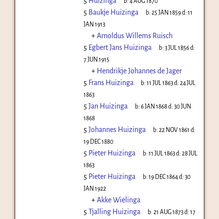
5
Huizinga
b:
4 AUG 1870
5
Baukje Huizinga
b:
25 JAN 1859
d:
11
JAN 1913
+
Arnoldus Willems Ruisch
5
Egbert Jans Huizinga
b:
3 JUL 1856
d:
7 JUN 1915
+
Hendrikje Johannes de Jager
5
Frans Huizinga
b:
11 JUL 1863
d:
24 JUL
1863
5
Jan Huizinga
b:
6 JAN 1868
d:
30 JUN
1868
5
Johannes Huizinga
b:
22 NOV 1861
d:
19 DEC 1880
5
Pieter Huizinga
b:
11 JUL 1863
d:
28 JUL
1863
5
Pieter Huizinga
b:
19 DEC 1864
d:
30
JAN 1922
+
Akke Wielinga
5
Tjalling Huizinga
b:
21 AUG 1873
d:
17