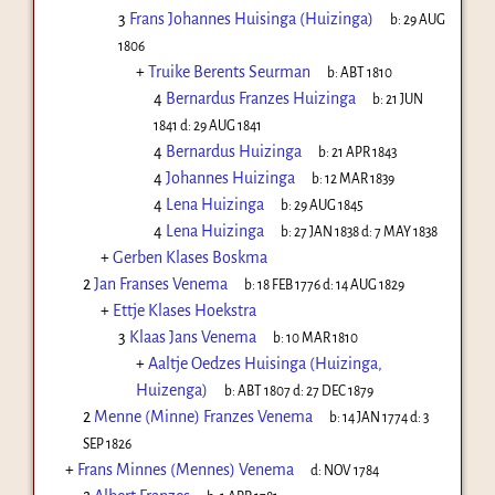
3
Frans Johannes Huisinga (Huizinga)
b:
29 AUG
1806
+
Truike Berents Seurman
b:
ABT 1810
4
Bernardus Franzes Huizinga
b:
21 JUN
1841
d:
29 AUG 1841
4
Bernardus Huizinga
b:
21 APR 1843
4
Johannes Huizinga
b:
12 MAR 1839
4
Lena Huizinga
b:
29 AUG 1845
4
Lena Huizinga
b:
27 JAN 1838
d:
7 MAY 1838
+
Gerben Klases Boskma
2
Jan Franses Venema
b:
18 FEB 1776
d:
14 AUG 1829
+
Ettje Klases Hoekstra
3
Klaas Jans Venema
b:
10 MAR 1810
+
Aaltje Oedzes Huisinga (Huizinga,
Huizenga)
b:
ABT 1807
d:
27 DEC 1879
2
Menne (Minne) Franzes Venema
b:
14 JAN 1774
d:
3
SEP 1826
+
Frans Minnes (Mennes) Venema
d:
NOV 1784