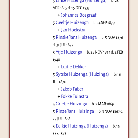
5
Janke Hazenga (Huizenga)
b:
28
APR 1865
d:
15 DEC 1937
+
Johannes Bosgraaf
5
Geeltje Huizenga
b:
14 SEP 1879
+
Jan Hoekstra
5
Rinske Jans Huizenga
b:
5 NOV 1876
d:
31 JUL 1877
5
Ytje Huizenga
b:
28 NOV 1874
d:
2 FEB
1940
+
Luitje Dekker
5
Sytske Huizenga (Huizinga)
b:
16
JUL 1870
+
Jakob Faber
+
Fokke Tuinstra
5
Grietje Huizinga
b:
2 MAR 1869
5
Rinze Jans Huizinga
b:
3 NOV 1867
d:
27 JUL 1868
5
Eelkje Huizinga (Huizenga)
b:
15
FEB 1873