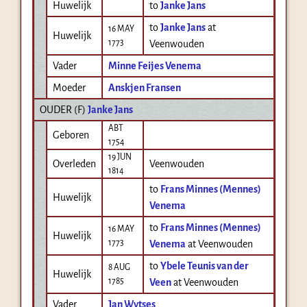
Huwelijk
to
Janke Jans
to
Janke Jans
at
16 MAY
Huwelijk
1773
Veenwouden
Vader
Minne Feijes Venema
Moeder
Anskjen Fransen
OUDER (
F
)
Janke Jans
ABT
Geboren
1754
19 JUN
Overleden
Veenwouden
1814
to
Frans Minnes (Mennes)
Huwelijk
Venema
to
Frans Minnes (Mennes)
16 MAY
Huwelijk
1773
Venema
at Veenwouden
to
Ybele Teunis van der
8 AUG
Huwelijk
1785
Veen
at Veenwouden
Vader
Jan Wytses