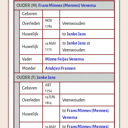
OUDER (
M
)
Frans Minnes (Mennes) Venema
Geboren
NOV
Overleden
Veenwouden
1784
Huwelijk
to
Janke Jans
to
Janke Jans
at
16 MAY
Huwelijk
1773
Veenwouden
Vader
Minne Feijes Venema
Moeder
Anskjen Fransen
OUDER (
F
)
Janke Jans
ABT
Geboren
1754
19 JUN
Overleden
Veenwouden
1814
to
Frans Minnes (Mennes)
Huwelijk
Venema
to
Frans Minnes (Mennes)
16 MAY