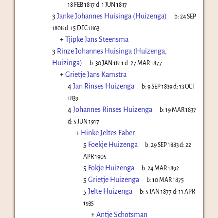
18 FEB 1837
d:
1 JUN 1837
3
Janke Johannes Huisinga (Huizenga)
b:
24 SEP
1808
d:
15 DEC 1863
+
Tjipke Jans Steensma
3
Rinze Johannes Huisinga (Huizenga,
Huizinga)
b:
30 JAN 1811
d:
27 MAR 1877
+
Grietje Jans Kamstra
4
Jan Rinses Huizenga
b:
9 SEP 1839
d:
13 OCT
1839
4
Johannes Rinses Huizenga
b:
19 MAR 1837
d:
5 JUN 1917
+
Hinke Jeltes Faber
5
Foekje Huizenga
b:
29 SEP 1883
d:
22
APR 1905
5
Fokje Huizenga
b:
24 MAR 1892
5
Grietje Huizenga
b:
10 MAR 1875
5
Jelte Huizenga
b:
5 JAN 1877
d:
11 APR
1935
+
Antje Schotsman