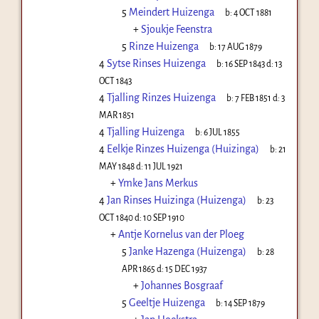
5
Meindert Huizenga
b:
4 OCT 1881
+
Sjoukje Feenstra
5
Rinze Huizenga
b:
17 AUG 1879
4
Sytse Rinses Huizenga
b:
16 SEP 1843
d:
13
OCT 1843
4
Tjalling Rinzes Huizenga
b:
7 FEB 1851
d:
3
MAR 1851
4
Tjalling Huizenga
b:
6 JUL 1855
4
Eelkje Rinzes Huizenga (Huizinga)
b:
21
MAY 1848
d:
11 JUL 1921
+
Ymke Jans Merkus
4
Jan Rinses Huizinga (Huizenga)
b:
23
OCT 1840
d:
10 SEP 1910
+
Antje Kornelus van der Ploeg
5
Janke Hazenga (Huizenga)
b:
28
APR 1865
d:
15 DEC 1937
+
Johannes Bosgraaf
5
Geeltje Huizenga
b:
14 SEP 1879