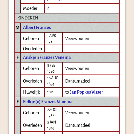
Moeder
?
KINDEREN
M
Albert Franzes
1 APR
Geboren
Veenwouden
1781
Overleden
F
Anskjen Franzes Venema
8 FEB
Geboren
Veenwouden
1780
16 AUG
Overleden
Dantumadeel
1854
Huwelijk
to
Jan Popkes Visser
1811
F
Eelkje(n) Franzes Venema
22 OCT
Geboren
Veenwouden
1782
5 JAN
Overleden
Dantumadeel
1846