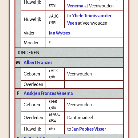
Huwelijk
1773
Venema
at Veenwouden
to
Ybele Teunis van der
8 AUG
Huwelijk
1785
Veen
at Veenwouden
Vader
Jan Wytses
Moeder
?
KINDEREN
M
Albert Franzes
1 APR
Geboren
Veenwouden
1781
Overleden
F
Anskjen Franzes Venema
8 FEB
Geboren
Veenwouden
1780
16 AUG
Overleden
Dantumadeel
1854
Huwelijk
to
Jan Popkes Visser
1811