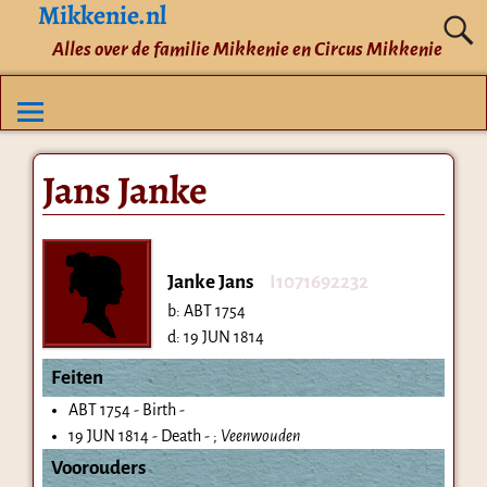
Mikkenie.nl
Alles over de familie Mikkenie en Circus Mikkenie
Jans Janke
Janke Jans
I1071692232
b:
ABT 1754
d:
19 JUN 1814
Feiten
ABT 1754 - Birth -
19 JUN 1814 - Death - ;
Veenwouden
Voorouders