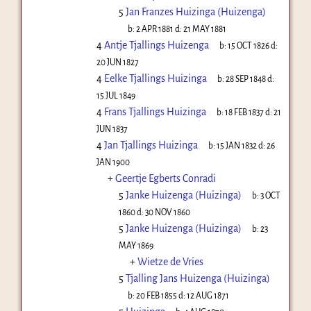
5
Jan Franzes Huizinga (Huizenga)
b:
2 APR 1881
d:
21 MAY 1881
4
Antje Tjallings Huizenga
b:
15 OCT 1826
d:
20 JUN 1827
4
Eelke Tjallings Huizinga
b:
28 SEP 1848
d:
15 JUL 1849
4
Frans Tjallings Huizinga
b:
18 FEB 1837
d:
21
JUN 1837
4
Jan Tjallings Huizinga
b:
15 JAN 1832
d:
26
JAN 1900
+
Geertje Egberts Conradi
5
Janke Huizenga (Huizinga)
b:
3 OCT
1860
d:
30 NOV 1860
5
Janke Huizenga (Huizinga)
b:
23
MAY 1869
+
Wietze de Vries
5
Tjalling Jans Huizenga (Huizinga)
b:
20 FEB 1855
d:
12 AUG 1871