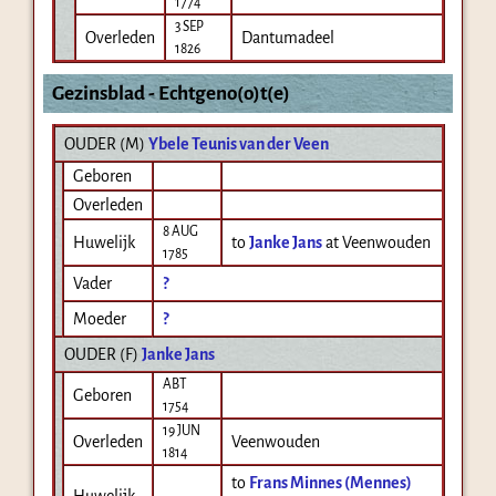
1774
3 SEP
Overleden
Dantumadeel
1826
Gezinsblad - Echtgeno(o)t(e)
OUDER (
M
)
Ybele Teunis van der Veen
Geboren
Overleden
8 AUG
Huwelijk
to
Janke Jans
at Veenwouden
1785
Vader
?
Moeder
?
OUDER (
F
)
Janke Jans
ABT
Geboren
1754
19 JUN
Overleden
Veenwouden
1814
to
Frans Minnes (Mennes)
Huwelijk