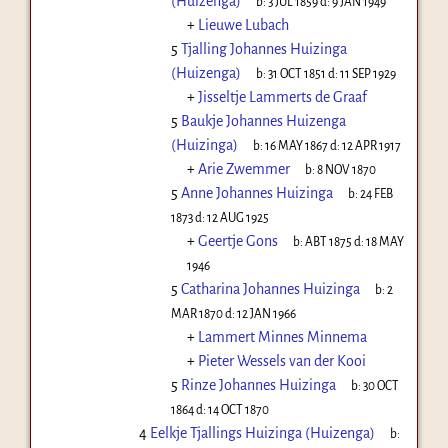
(Huizenga)
b:
3 JUL 1859
d:
9 JAN 1949
+
Lieuwe Lubach
5
Tjalling Johannes Huizinga
(Huizenga)
b:
31 OCT 1851
d:
11 SEP 1929
+
Jisseltje Lammerts de Graaf
5
Baukje Johannes Huizenga
(Huizinga)
b:
16 MAY 1867
d:
12 APR 1917
+
Arie Zwemmer
b:
8 NOV 1870
5
Anne Johannes Huizinga
b:
24 FEB
1873
d:
12 AUG 1925
+
Geertje Gons
b:
ABT 1875
d:
18 MAY
1946
5
Catharina Johannes Huizinga
b:
2
MAR 1870
d:
12 JAN 1966
+
Lammert Minnes Minnema
+
Pieter Wessels van der Kooi
5
Rinze Johannes Huizinga
b:
30 OCT
1864
d:
14 OCT 1870
4
Eelkje Tjallings Huizinga (Huizenga)
b: