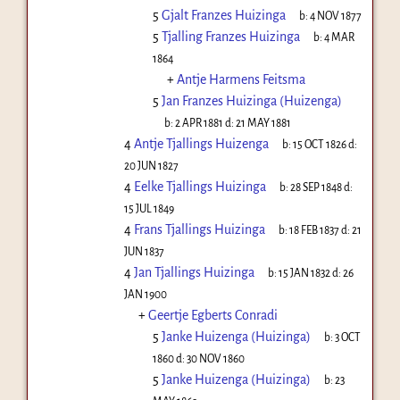
5
Gjalt Franzes Huizinga
b:
4 NOV 1877
5
Tjalling Franzes Huizinga
b:
4 MAR
1864
+
Antje Harmens Feitsma
5
Jan Franzes Huizinga (Huizenga)
b:
2 APR 1881
d:
21 MAY 1881
4
Antje Tjallings Huizenga
b:
15 OCT 1826
d:
20 JUN 1827
4
Eelke Tjallings Huizinga
b:
28 SEP 1848
d:
15 JUL 1849
4
Frans Tjallings Huizinga
b:
18 FEB 1837
d:
21
JUN 1837
4
Jan Tjallings Huizinga
b:
15 JAN 1832
d:
26
JAN 1900
+
Geertje Egberts Conradi
5
Janke Huizenga (Huizinga)
b:
3 OCT
1860
d:
30 NOV 1860
5
Janke Huizenga (Huizinga)
b:
23