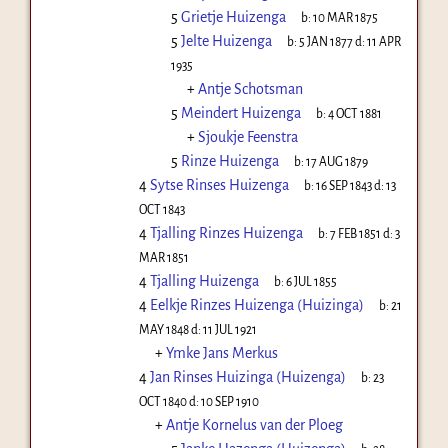
5
Grietje Huizenga
b:
10 MAR 1875
5
Jelte Huizenga
b:
5 JAN 1877
d:
11 APR
1935
+
Antje Schotsman
5
Meindert Huizenga
b:
4 OCT 1881
+
Sjoukje Feenstra
5
Rinze Huizenga
b:
17 AUG 1879
4
Sytse Rinses Huizenga
b:
16 SEP 1843
d:
13
OCT 1843
4
Tjalling Rinzes Huizenga
b:
7 FEB 1851
d:
3
MAR 1851
4
Tjalling Huizenga
b:
6 JUL 1855
4
Eelkje Rinzes Huizenga (Huizinga)
b:
21
MAY 1848
d:
11 JUL 1921
+
Ymke Jans Merkus
4
Jan Rinses Huizinga (Huizenga)
b:
23
OCT 1840
d:
10 SEP 1910
+
Antje Kornelus van der Ploeg