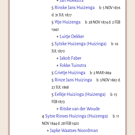
+
Jan Hoekstra
5
Rinske Jans Huizenga
b:
5 NOV 1876
d:
31 JUL 1877
5
Ytje Huizenga
b:
28 NOV 1874
d:
2 FEB
1940
+
Luitje Dekker
5
Sytske Huizenga (Huizinga)
b:
16
JUL 1870
+
Jakob Faber
+
Fokke Tuinstra
5
Grietje Huizinga
b:
2 MAR 1869
5
Rinze Jans Huizinga
b:
3 NOV 1867
d:
27 JUL 1868
5
Eelkje Huizinga (Huizenga)
b:
15
FEB 1873
+
Ritske van der Woude
4
Sytse Rinses Huizinga (Huizenga)
b:
11
NOV 1844
d:
28 FEB 1920
+
Japke Waatses Noordman