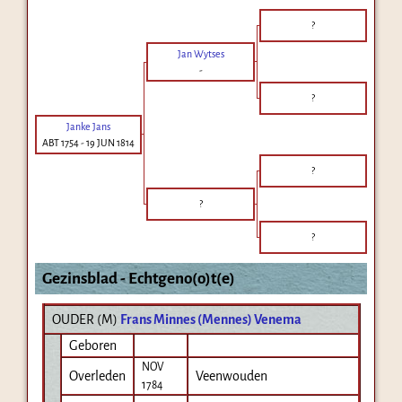
?
Jan Wytses
-
?
Janke Jans
ABT 1754
-
19 JUN 1814
?
?
?
Gezinsblad - Echtgeno(o)t(e)
OUDER (
M
)
Frans Minnes (Mennes) Venema
Geboren
NOV
Overleden
Veenwouden
1784