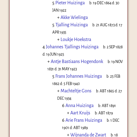
5
Pieter Huizinga
b:
19 DEC 1864
d:
30
JAN 1922
+
Akke Wielinga
5
Tjalling Huizinga
b:
21 AUG 1873
d:
17
APR 1935
+
Loukje Hoekstra
4
Johannes Tjallings Huizinga
b:
2 SEP 1828
d:
19 JUN 1925
+
Antje Bastiaans Hogendonk
b:
19 NOV
1831
d:
31 MAY 1923
5
Frans Johannes Huizinga
b:
25 FEB
1862
d:
5 FEB 1940
+
Machteltje Gons
b:
ABT 1865
d:
27
DEC 1934
6
Anna Huizinga
b:
ABT 1891
+
Aart Kruijs
b:
ABT 1879
6
Arie Frans Huizinga
b:
1 DEC
1901
d:
ABT 1989
+
Wijnanda de Zwart
b:
18