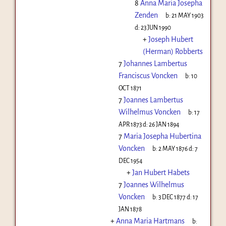
8
Anna Maria Josepha
Zenden
b:
21 MAY 1903
d:
23 JUN 1990
+
Joseph Hubert
(Herman) Robberts
7
Johannes Lambertus
Franciscus Voncken
b:
10
OCT 1871
7
Joannes Lambertus
Wilhelmus Voncken
b:
17
APR 1873
d:
26 JAN 1894
7
Maria Josepha Hubertina
Voncken
b:
2 MAY 1876
d:
7
DEC 1954
+
Jan Hubert Habets
7
Joannes Wilhelmus
Voncken
b:
3 DEC 1877
d:
17
JAN 1878
+
Anna Maria Hartmans
b: