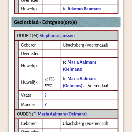
Overleden
Huwelijk
to
Adamus Baumans
Gezinsblad - Echtgeno(o)t(e)
OUDER (
M
)
Stephanus Janssen
Geboren
Ubachsberg (Voerendaal)
Overleden
to
Maria Aalmans
Huwelijk
(Oelmans)
to
Maria Aalmans
26 FEB
Huwelijk
1707
(Oelmans)
at Voerendaal
Vader
?
Moeder
?
OUDER (
F
)
Maria Aalmans (Oelmans)
Geboren
Ubachsberg (Voerendaal)
Overleden