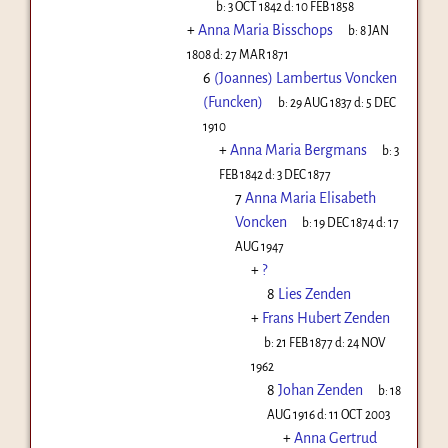
b:
3 OCT 1842
d:
10 FEB 1858
+
Anna Maria Bisschops
b:
8 JAN
1808
d:
27 MAR 1871
6
(Joannes) Lambertus Voncken
(Funcken)
b:
29 AUG 1837
d:
5 DEC
1910
+
Anna Maria Bergmans
b:
3
FEB 1842
d:
3 DEC 1877
7
Anna Maria Elisabeth
Voncken
b:
19 DEC 1874
d:
17
AUG 1947
+
?
8
Lies Zenden
+
Frans Hubert Zenden
b:
21 FEB 1877
d:
24 NOV
1962
8
Johan Zenden
b:
18
AUG 1916
d:
11 OCT 2003
+
Anna Gertrud