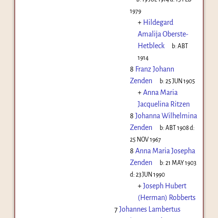
1979
+
Hildegard
Amalija Oberste-
Hetbleck
b:
ABT
1914
8
Franz Johann
Zenden
b:
25 JUN 1905
+
Anna Maria
Jacquelina Ritzen
8
Johanna Wilhelmina
Zenden
b:
ABT 1908
d:
25 NOV 1967
8
Anna Maria Josepha
Zenden
b:
21 MAY 1903
d:
23 JUN 1990
+
Joseph Hubert
(Herman) Robberts
7
Johannes Lambertus