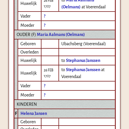
26 FEB
Huwelijk
1707
(Oelmans)
at Voerendaal
Vader
?
Moeder
?
OUDER (
F
)
Maria Aalmans (Oelmans)
Geboren
Ubachsberg (Voerendaal)
Overleden
Huwelijk
to
Stephanus Janssen
to
Stephanus Janssen
at
26 FEB
Huwelijk
1707
Voerendaal
Vader
?
Moeder
?
KINDEREN
F
Helena Jansen
Geboren