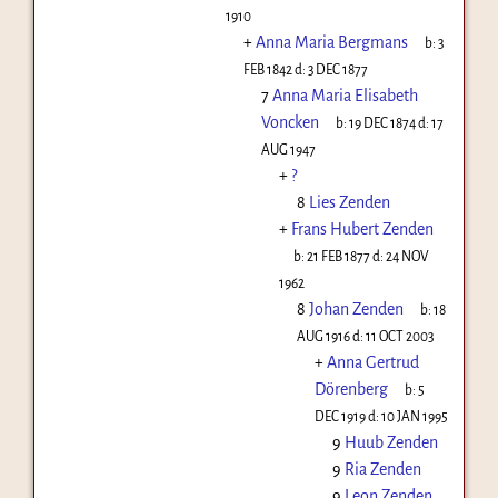
1910
+
Anna Maria Bergmans
b:
3
FEB 1842
d:
3 DEC 1877
7
Anna Maria Elisabeth
Voncken
b:
19 DEC 1874
d:
17
AUG 1947
+
?
8
Lies Zenden
+
Frans Hubert Zenden
b:
21 FEB 1877
d:
24 NOV
1962
8
Johan Zenden
b:
18
AUG 1916
d:
11 OCT 2003
+
Anna Gertrud
Dörenberg
b:
5
DEC 1919
d:
10 JAN 1995
9
Huub Zenden
9
Ria Zenden
9
Leon Zenden