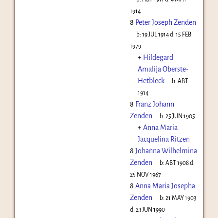
1914
8
Peter Joseph Zenden
b:
19 JUL 1914
d:
15 FEB
1979
+
Hildegard
Amalija Oberste-
Hetbleck
b:
ABT
1914
8
Franz Johann
Zenden
b:
25 JUN 1905
+
Anna Maria
Jacquelina Ritzen
8
Johanna Wilhelmina
Zenden
b:
ABT 1908
d:
25 NOV 1967
8
Anna Maria Josepha
Zenden
b:
21 MAY 1903
d:
23 JUN 1990