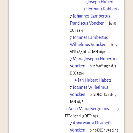
+
Joseph Hubert
(Herman) Robberts
7
Johannes Lambertus
Franciscus Voncken
b:
10
OCT 1871
7
Joannes Lambertus
Wilhelmus Voncken
b:
17
APR 1873
d:
26 JAN 1894
7
Maria Josepha Hubertina
Voncken
b:
2 MAY 1876
d:
7
DEC 1954
+
Jan Hubert Habets
7
Joannes Wilhelmus
Voncken
b:
3 DEC 1877
d:
17
JAN 1878
+
Anna Maria Bergmans
b:
3
FEB 1842
d:
3 DEC 1877
7
Anna Maria Elisabeth
Voncken
b:
19 DEC 1874
d:
17