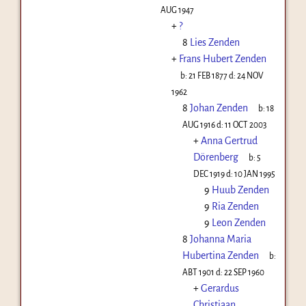
AUG 1947
+
?
8
Lies Zenden
+
Frans Hubert Zenden
b:
21 FEB 1877
d:
24 NOV
1962
8
Johan Zenden
b:
18
AUG 1916
d:
11 OCT 2003
+
Anna Gertrud
Dörenberg
b:
5
DEC 1919
d:
10 JAN 1995
9
Huub Zenden
9
Ria Zenden
9
Leon Zenden
8
Johanna Maria
Hubertina Zenden
b:
ABT 1901
d:
22 SEP 1960
+
Gerardus
Christiaan