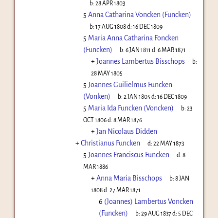
b:
28 APR 1803
5
Anna Catharina Voncken (Funcken)
b:
17 AUG 1808
d:
16 DEC 1809
5
Maria Anna Catharina Foncken
(Funcken)
b:
6 JAN 1811
d:
6 MAR 1871
+
Joannes Lambertus Bisschops
b:
28 MAY 1805
5
Joannes Guilielmus Funcken
(Vonken)
b:
2 JAN 1805
d:
16 DEC 1809
5
Maria Ida Funcken (Voncken)
b:
23
OCT 1806
d:
8 MAR 1876
+
Jan Nicolaus Didden
+
Christianus Funcken
d:
22 MAY 1873
5
Joannes Franciscus Funcken
d:
8
MAR 1886
+
Anna Maria Bisschops
b:
8 JAN
1808
d:
27 MAR 1871
6
(Joannes) Lambertus Voncken
(Funcken)
b:
29 AUG 1837
d:
5 DEC