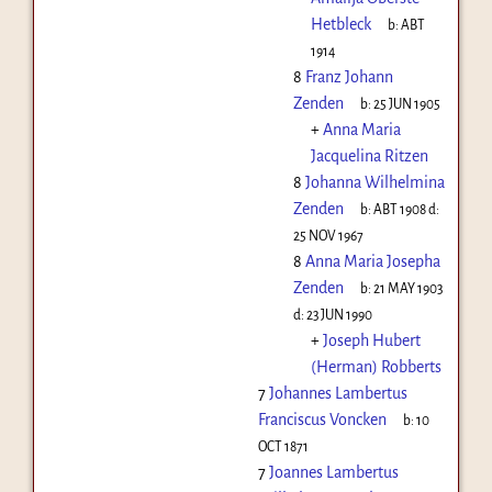
Hetbleck
b:
ABT
1914
8
Franz Johann
Zenden
b:
25 JUN 1905
+
Anna Maria
Jacquelina Ritzen
8
Johanna Wilhelmina
Zenden
b:
ABT 1908
d:
25 NOV 1967
8
Anna Maria Josepha
Zenden
b:
21 MAY 1903
d:
23 JUN 1990
+
Joseph Hubert
(Herman) Robberts
7
Johannes Lambertus
Franciscus Voncken
b:
10
OCT 1871
7
Joannes Lambertus