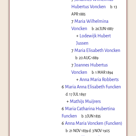
Hubertus Voncken
b:
13
APR 1885
7
Maria Wilhelmina
Voncken
b:
26 JUN 1887
+
Lodewijk Hubert
Jussen
7
Maria Elisabeth Voncken
b:
20 AUG 1889
7
Joannes Hubertus
Voncken
b:
1 MAR 1894
+
Anna Maria Robberts
6
Maria Anna Elisabeth Funcken
d:
17 JUL 1897
+
Mathijs Muijrers
6
Maria Catharina Hubertina
Funcken
b:
3 JUN 1835
6
Anna Maria Voncken (Funcken)
b:
21 NOV 1839
d:
3 NOV 1905