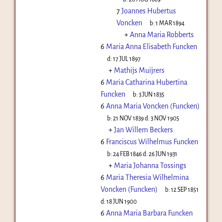
7
Joannes Hubertus
Voncken
b:
1 MAR 1894
+
Anna Maria Robberts
6
Maria Anna Elisabeth Funcken
d:
17 JUL 1897
+
Mathijs Muijrers
6
Maria Catharina Hubertina
Funcken
b:
3 JUN 1835
6
Anna Maria Voncken (Funcken)
b:
21 NOV 1839
d:
3 NOV 1905
+
Jan Willem Beckers
6
Franciscus Wilhelmus Funcken
b:
24 FEB 1846
d:
26 JUN 1931
+
Maria Johanna Tossings
6
Maria Theresia Wilhelmina
Voncken (Funcken)
b:
12 SEP 1851
d:
18 JUN 1900
6
Anna Maria Barbara Funcken