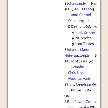
8
Johan Zenden
b:
18
AUG 1916
d:
11 OCT 2003
+
Anna Gertrud
Dörenberg
b:
5
DEC 1919
d:
10 JAN 1995
9
Huub Zenden
9
Ria Zenden
9
Leon Zenden
8
Johanna Maria
Hubertina Zenden
b:
ABT 1901
d:
22 SEP 1960
+
Gerardus
Christiaan
Hubertus Aarts
8
Franz Joseph Zenden
b:
ABT 1911
d:
4 MAY
1914
8
Peter Joseph Zenden
b:
19 JUL 1914
d:
15 FEB