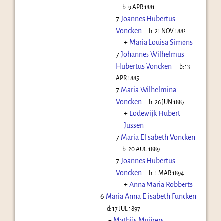
b:
9 APR 1881
7
Joannes Hubertus
Voncken
b:
21 NOV 1882
+
Maria Louisa Simons
7
Johannes Wilhelmus
Hubertus Voncken
b:
13
APR 1885
7
Maria Wilhelmina
Voncken
b:
26 JUN 1887
+
Lodewijk Hubert
Jussen
7
Maria Elisabeth Voncken
b:
20 AUG 1889
7
Joannes Hubertus
Voncken
b:
1 MAR 1894
+
Anna Maria Robberts
6
Maria Anna Elisabeth Funcken
d:
17 JUL 1897
+
Mathijs Muijrers