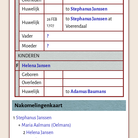
Huwelijk
to
Stephanus Janssen
to
Stephanus Janssen
at
26 FEB
Huwelijk
1707
Voerendaal
Vader
?
Moeder
?
KINDEREN
F
Helena Jansen
Geboren
Overleden
Huwelijk
to
Adamus Baumans
Nakomelingenkaart
1
Stephanus Janssen
+
Maria Aalmans (Oelmans)
2
Helena Jansen