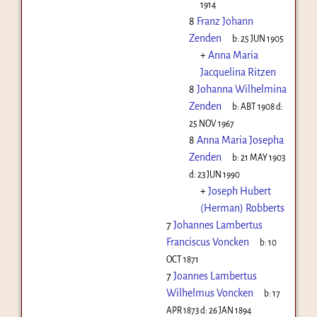
1914
8
Franz Johann
Zenden
b:
25 JUN 1905
+
Anna Maria
Jacquelina Ritzen
8
Johanna Wilhelmina
Zenden
b:
ABT 1908
d:
25 NOV 1967
8
Anna Maria Josepha
Zenden
b:
21 MAY 1903
d:
23 JUN 1990
+
Joseph Hubert
(Herman) Robberts
7
Johannes Lambertus
Franciscus Voncken
b:
10
OCT 1871
7
Joannes Lambertus
Wilhelmus Voncken
b:
17
APR 1873
d:
26 JAN 1894