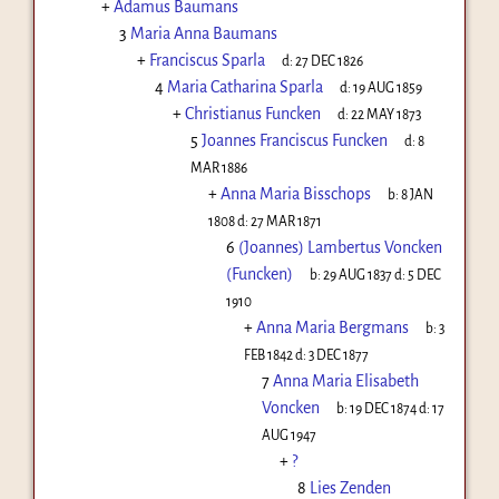
+
Adamus Baumans
3
Maria Anna Baumans
+
Franciscus Sparla
d:
27 DEC 1826
4
Maria Catharina Sparla
d:
19 AUG 1859
+
Christianus Funcken
d:
22 MAY 1873
5
Joannes Franciscus Funcken
d:
8
MAR 1886
+
Anna Maria Bisschops
b:
8 JAN
1808
d:
27 MAR 1871
6
(Joannes) Lambertus Voncken
(Funcken)
b:
29 AUG 1837
d:
5 DEC
1910
+
Anna Maria Bergmans
b:
3
FEB 1842
d:
3 DEC 1877
7
Anna Maria Elisabeth
Voncken
b:
19 DEC 1874
d:
17
AUG 1947
+
?
8
Lies Zenden