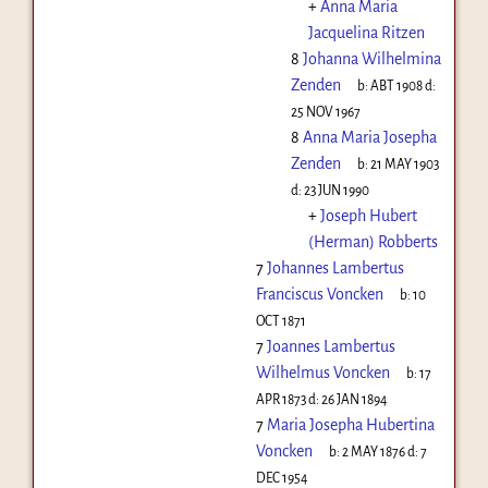
+
Anna Maria
Jacquelina Ritzen
8
Johanna Wilhelmina
Zenden
b:
ABT 1908
d:
25 NOV 1967
8
Anna Maria Josepha
Zenden
b:
21 MAY 1903
d:
23 JUN 1990
+
Joseph Hubert
(Herman) Robberts
7
Johannes Lambertus
Franciscus Voncken
b:
10
OCT 1871
7
Joannes Lambertus
Wilhelmus Voncken
b:
17
APR 1873
d:
26 JAN 1894
7
Maria Josepha Hubertina
Voncken
b:
2 MAY 1876
d:
7
DEC 1954