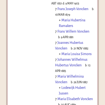
ABT 1851
d:
9 MAY 1903
7
Frans Joseph Voncken
b:
18 MAR 1879
+
Maria Hubertina
Ramakers
7
Frans Willem Voncken
b:
9 APR 1881
7
Joannes Hubertus
Voncken
b:
21 NOV 1882
+
Maria Louisa Simons
7
Johannes Wilhelmus
Hubertus Voncken
b:
13
APR 1885
7
Maria Wilhelmina
Voncken
b:
26 JUN 1887
+
Lodewijk Hubert
Jussen
7
Maria Elisabeth Voncken
b:
20 AUG 1889