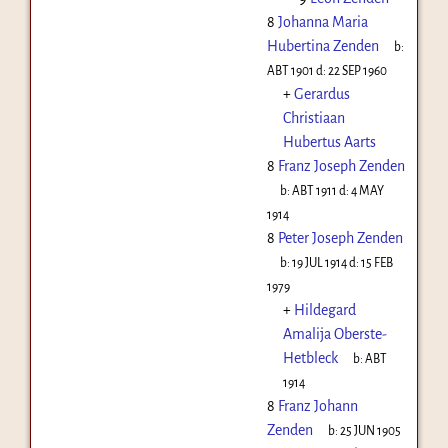
8
Johanna Maria
Hubertina Zenden
b:
ABT 1901
d:
22 SEP 1960
+
Gerardus
Christiaan
Hubertus Aarts
8
Franz Joseph Zenden
b:
ABT 1911
d:
4 MAY
1914
8
Peter Joseph Zenden
b:
19 JUL 1914
d:
15 FEB
1979
+
Hildegard
Amalija Oberste-
Hetbleck
b:
ABT
1914
8
Franz Johann
Zenden
b:
25 JUN 1905