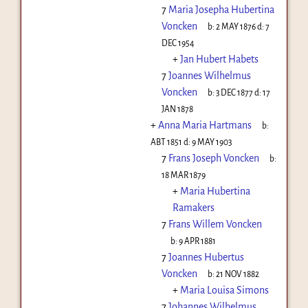
7
Maria Josepha Hubertina
Voncken
b:
2 MAY 1876
d:
7
DEC 1954
+
Jan Hubert Habets
7
Joannes Wilhelmus
Voncken
b:
3 DEC 1877
d:
17
JAN 1878
+
Anna Maria Hartmans
b:
ABT 1851
d:
9 MAY 1903
7
Frans Joseph Voncken
b:
18 MAR 1879
+
Maria Hubertina
Ramakers
7
Frans Willem Voncken
b:
9 APR 1881
7
Joannes Hubertus
Voncken
b:
21 NOV 1882
+
Maria Louisa Simons
7
Johannes Wilhelmus