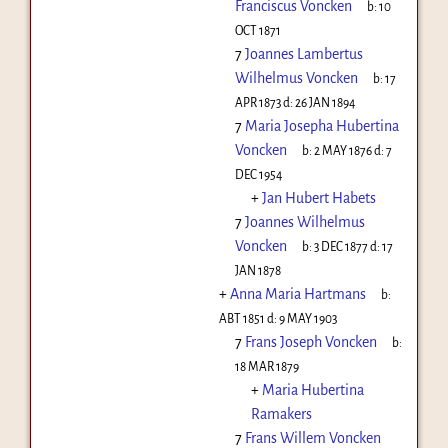
Franciscus Voncken
b:
10
OCT 1871
7
Joannes Lambertus
Wilhelmus Voncken
b:
17
APR 1873
d:
26 JAN 1894
7
Maria Josepha Hubertina
Voncken
b:
2 MAY 1876
d:
7
DEC 1954
+
Jan Hubert Habets
7
Joannes Wilhelmus
Voncken
b:
3 DEC 1877
d:
17
JAN 1878
+
Anna Maria Hartmans
b:
ABT 1851
d:
9 MAY 1903
7
Frans Joseph Voncken
b:
18 MAR 1879
+
Maria Hubertina
Ramakers
7
Frans Willem Voncken