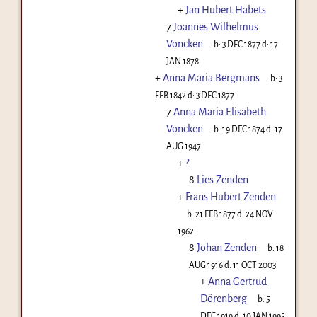
+
Jan Hubert Habets
7
Joannes Wilhelmus
Voncken
b:
3 DEC 1877
d:
17
JAN 1878
+
Anna Maria Bergmans
b:
3
FEB 1842
d:
3 DEC 1877
7
Anna Maria Elisabeth
Voncken
b:
19 DEC 1874
d:
17
AUG 1947
+
?
8
Lies Zenden
+
Frans Hubert Zenden
b:
21 FEB 1877
d:
24 NOV
1962
8
Johan Zenden
b:
18
AUG 1916
d:
11 OCT 2003
+
Anna Gertrud
Dörenberg
b:
5
DEC 1919
d:
10 JAN 1995