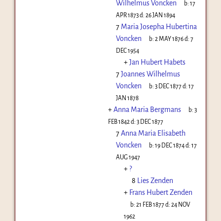
Wilhelmus Voncken
b:
17
APR 1873
d:
26 JAN 1894
7
Maria Josepha Hubertina
Voncken
b:
2 MAY 1876
d:
7
DEC 1954
+
Jan Hubert Habets
7
Joannes Wilhelmus
Voncken
b:
3 DEC 1877
d:
17
JAN 1878
+
Anna Maria Bergmans
b:
3
FEB 1842
d:
3 DEC 1877
7
Anna Maria Elisabeth
Voncken
b:
19 DEC 1874
d:
17
AUG 1947
+
?
8
Lies Zenden
+
Frans Hubert Zenden
b:
21 FEB 1877
d:
24 NOV
1962