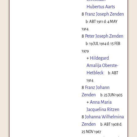
Hubertus Aarts
8
Franz Joseph Zenden
b:
ABT 1911
d:
4 MAY
1914
8
Peter Joseph Zenden
b:
19 JUL 1914
d:
15 FEB
1979
+
Hildegard
Amalija Oberste-
Hetbleck
b:
ABT
1914
8
Franz Johann
Zenden
b:
25 JUN 1905
+
Anna Maria
Jacquelina Ritzen
8
Johanna Wilhelmina
Zenden
b:
ABT 1908
d:
25 NOV 1967