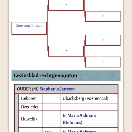
?
?
Stephanus Janssen
-
?
?
?
Gezinsblad - Echtgeno(o)t(e)
OUDER (
M
)
Stephanus Janssen
Geboren
Ubachsberg (Voerendaal)
Overleden
to
Maria Aalmans
Huwelijk
(Oelmans)
to
Maria Aalmans