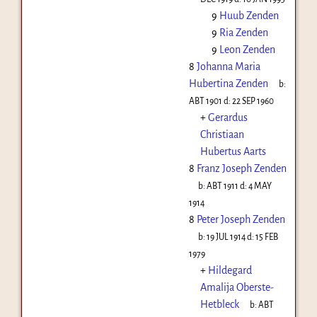
9
Huub Zenden
9
Ria Zenden
9
Leon Zenden
8
Johanna Maria
Hubertina Zenden
b:
ABT 1901
d:
22 SEP 1960
+
Gerardus
Christiaan
Hubertus Aarts
8
Franz Joseph Zenden
b:
ABT 1911
d:
4 MAY
1914
8
Peter Joseph Zenden
b:
19 JUL 1914
d:
15 FEB
1979
+
Hildegard
Amalija Oberste-
Hetbleck
b:
ABT