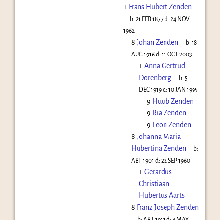
+
Frans Hubert Zenden
b:
21 FEB 1877
d:
24 NOV
1962
8
Johan Zenden
b:
18
AUG 1916
d:
11 OCT 2003
+
Anna Gertrud
Dörenberg
b:
5
DEC 1919
d:
10 JAN 1995
9
Huub Zenden
9
Ria Zenden
9
Leon Zenden
8
Johanna Maria
Hubertina Zenden
b:
ABT 1901
d:
22 SEP 1960
+
Gerardus
Christiaan
Hubertus Aarts
8
Franz Joseph Zenden
b:
ABT 1911
d:
4 MAY