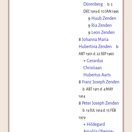
Dörenberg
b:
5
DEC 1919
d:
10 JAN 1995
9
Huub Zenden
9
Ria Zenden
9
Leon Zenden
8
Johanna Maria
Hubertina Zenden
b:
ABT 1901
d:
22 SEP 1960
+
Gerardus
Christiaan
Hubertus Aarts
8
Franz Joseph Zenden
b:
ABT 1911
d:
4 MAY
1914
8
Peter Joseph Zenden
b:
19 JUL 1914
d:
15 FEB
1979
+
Hildegard
Amalija Oberste-