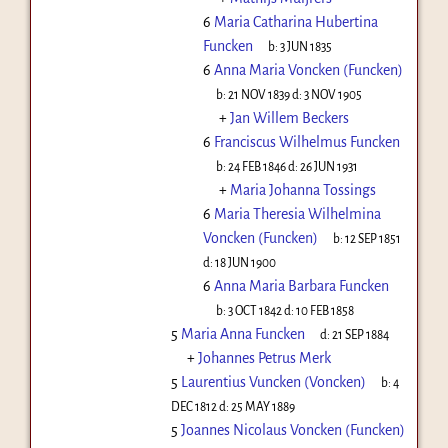
6
Maria Catharina Hubertina
Funcken
b:
3 JUN 1835
6
Anna Maria Voncken (Funcken)
b:
21 NOV 1839
d:
3 NOV 1905
+
Jan Willem Beckers
6
Franciscus Wilhelmus Funcken
b:
24 FEB 1846
d:
26 JUN 1931
+
Maria Johanna Tossings
6
Maria Theresia Wilhelmina
Voncken (Funcken)
b:
12 SEP 1851
d:
18 JUN 1900
6
Anna Maria Barbara Funcken
b:
3 OCT 1842
d:
10 FEB 1858
5
Maria Anna Funcken
d:
21 SEP 1884
+
Johannes Petrus Merk
5
Laurentius Vuncken (Voncken)
b:
4
DEC 1812
d:
25 MAY 1889
5
Joannes Nicolaus Voncken (Funcken)