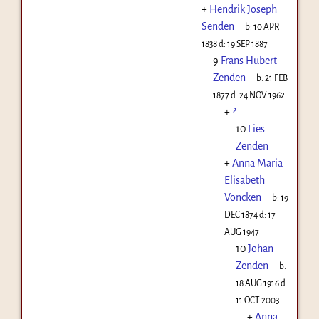
+
Hendrik Joseph
Senden
b:
10 APR
1838
d:
19 SEP 1887
9
Frans Hubert
Zenden
b:
21 FEB
1877
d:
24 NOV 1962
+
?
10
Lies
Zenden
+
Anna Maria
Elisabeth
Voncken
b:
19
DEC 1874
d:
17
AUG 1947
10
Johan
Zenden
b:
18 AUG 1916
d:
11 OCT 2003
+
Anna