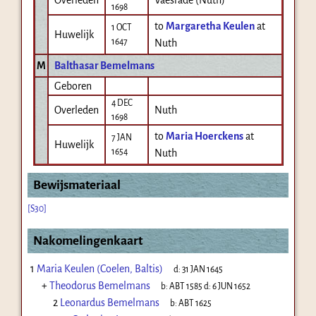
1698
to
Margaretha Keulen
at
1 OCT
Huwelijk
1647
Nuth
M
Balthasar Bemelmans
Geboren
4 DEC
Overleden
Nuth
1698
to
Maria Hoerckens
at
7 JAN
Huwelijk
1654
Nuth
Bewijsmateriaal
[S30]
Nakomelingenkaart
1
Maria Keulen (Coelen, Baltis)
d:
31 JAN 1645
+
Theodorus Bemelmans
b:
ABT 1585
d:
6 JUN 1652
2
Leonardus Bemelmans
b:
ABT 1625