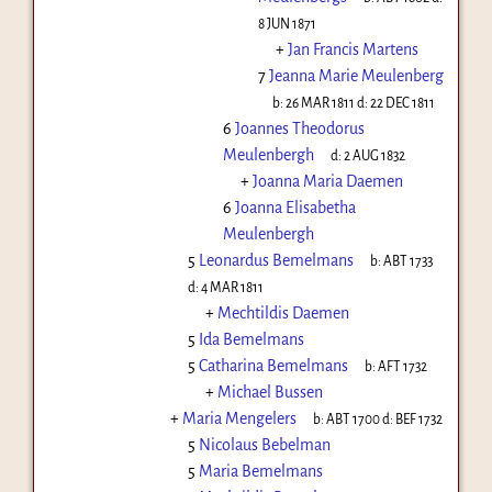
8 JUN 1871
+
Jan Francis Martens
7
Jeanna Marie Meulenberg
b:
26 MAR 1811
d:
22 DEC 1811
6
Joannes Theodorus
Meulenbergh
d:
2 AUG 1832
+
Joanna Maria Daemen
6
Joanna Elisabetha
Meulenbergh
5
Leonardus Bemelmans
b:
ABT 1733
d:
4 MAR 1811
+
Mechtildis Daemen
5
Ida Bemelmans
5
Catharina Bemelmans
b:
AFT 1732
+
Michael Bussen
+
Maria Mengelers
b:
ABT 1700
d:
BEF 1732
5
Nicolaus Bebelman
5
Maria Bemelmans