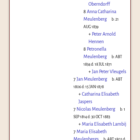
Oberndorff
8
Anna Catharina
Meulenberg
b:
21
AUG 1839
+
Peter Arnold
Hennen
8
Petronella
Meulenberg
b:
ABT
1834
d:
18 JUL 1871
+
Jan Peter Vleugels
7
Jan Meulenberg
b:
ABT
1806
d:
15 JAN 1878
+
Catharina Elisabeth
Jaspers
7
Nicolas Meulenberg
b:
1
SEP 1814
d:
30 OCT 1883
+
Maria Elisabeth Lambij
7
Maria Elisabeth
Meulenbergs
b:
ABT 1802
d: