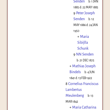
Senden
b:
1 JAN
1885
d:
22 MAY 1885
9
Peter Joseph
Senden
b:
12
MAY 1886
d:
24 JAN
1950
+
Maria
Sibijlla
Schunk
9
NN Senden
b:
21 DEC 1875
+
Mathias Joseph
Bindels
b:
4 JUN
1841
d:
13 FEB 1922
8
Cornelius Franciscus
Lambertus
Meulenberg
b:
13
MAR 1842
+
Maria Catharina