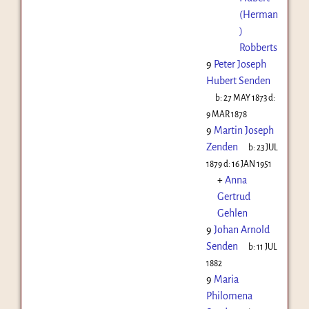
(Herman
)
Robberts
9
Peter Joseph
Hubert Senden
b:
27 MAY 1873
d:
9 MAR 1878
9
Martin Joseph
Zenden
b:
23 JUL
1879
d:
16 JAN 1951
+
Anna
Gertrud
Gehlen
9
Johan Arnold
Senden
b:
11 JUL
1882
9
Maria
Philomena