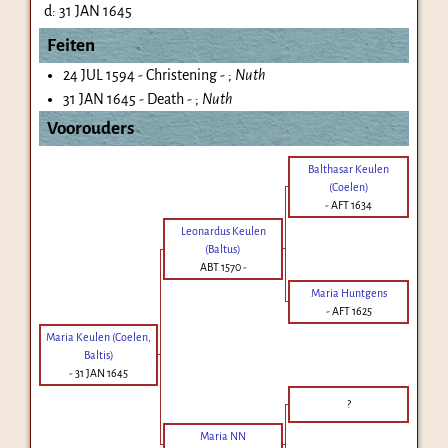
d:
31 JAN 1645
Feiten
24 JUL 1594 - Christening - ;
Nuth
31 JAN 1645 - Death - ;
Nuth
Voorouders
Balthasar Keulen
(Coelen)
-
AFT 1634
Leonardus Keulen
(Baltus)
ABT 1570
-
Maria Huntgens
-
AFT 1625
Maria Keulen (Coelen,
Baltis)
-
31 JAN 1645
?
Maria NN