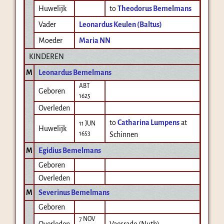
Huwelijk
to
Theodorus Bemelmans
Vader
Leonardus Keulen (Baltus)
Moeder
Maria NN
KINDEREN
M
Leonardus Bemelmans
ABT
Geboren
1625
Overleden
to
Catharina Lumpens
at
11 JUN
Huwelijk
1653
Schinnen
M
Egidius Bemelmans
Geboren
Overleden
M
Severinus Bemelmans
Geboren
7 NOV
Overleden
Vaesrade (Nuth)