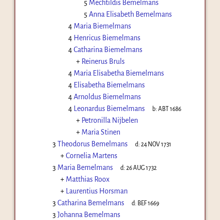
5
Mechtildis Bemelmans
5
Anna Elisabeth Bemelmans
4
Maria Biemelmans
4
Henricus Biemelmans
4
Catharina Biemelmans
+
Reinerus Bruls
4
Maria Elisabetha Biemelmans
4
Elisabetha Biemelmans
4
Arnoldus Biemelmans
4
Leonardus Biemelmans
b:
ABT 1686
+
Petronilla Nijbelen
+
Maria Stinen
3
Theodorus Bemelmans
d:
24 NOV 1731
+
Cornelia Martens
3
Maria Bemelmans
d:
26 AUG 1732
+
Matthias Roox
+
Laurentius Horsman
3
Catharina Bemelmans
d:
BEF 1669
3
Johanna Bemelmans