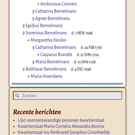
+
Ambrosius Cremers
3
Catharina Bemelmans
3
Agnes Bemelmans
2
Egidius Bemelmans
2
Severinus Bemelmans
d:
7 NOV 1698
+
Margaretha Keulen
3
Catharina Bemelmans
d:
24 FEB 1730
+
Casparus Brandts
d:
21 JUN 1704
3
Maria Bemelmans
d:
10 JAN 1728
2
Balthasar Bemelmans
d:
4 DEC 1698
+
Maria Hoerckens
Recente berichten
Lijst noemenswaardige personen kwartierstaat
Kwartierstaat Maria Cornelia Alexandra Bosma
Kwartierstaat Ivo Ferdinand Josephus Groothedde