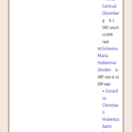
Gertrud
Dörenber
g
b:
5
DEC 1919
d:
10 JAN
1995
10
Johanna
Maria
Hubertina
Zenden
b:
ABT 1901
d:
22
SEP 1960
+
Gerard
us
Christiaa
n
Hubertus
Aarts