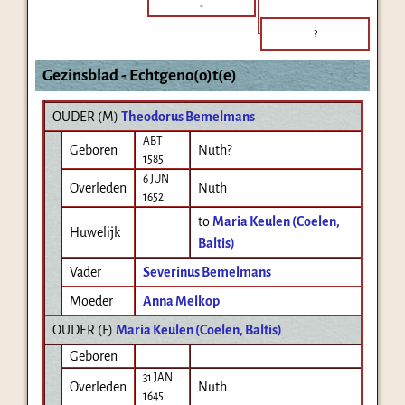
-
?
Gezinsblad - Echtgeno(o)t(e)
OUDER (
M
)
Theodorus Bemelmans
ABT
Geboren
Nuth?
1585
6 JUN
Overleden
Nuth
1652
to
Maria Keulen (Coelen,
Huwelijk
Baltis)
Vader
Severinus Bemelmans
Moeder
Anna Melkop
OUDER (
F
)
Maria Keulen (Coelen, Baltis)
Geboren
31 JAN
Overleden
Nuth
1645