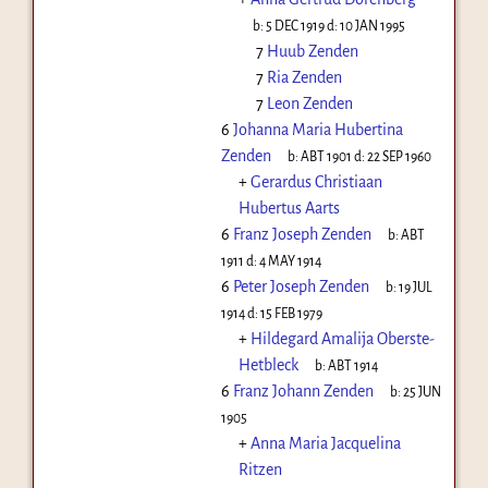
b:
5 DEC 1919
d:
10 JAN 1995
7
Huub Zenden
7
Ria Zenden
7
Leon Zenden
6
Johanna Maria Hubertina
Zenden
b:
ABT 1901
d:
22 SEP 1960
+
Gerardus Christiaan
Hubertus Aarts
6
Franz Joseph Zenden
b:
ABT
1911
d:
4 MAY 1914
6
Peter Joseph Zenden
b:
19 JUL
1914
d:
15 FEB 1979
+
Hildegard Amalija Oberste-
Hetbleck
b:
ABT 1914
6
Franz Johann Zenden
b:
25 JUN
1905
+
Anna Maria Jacquelina
Ritzen