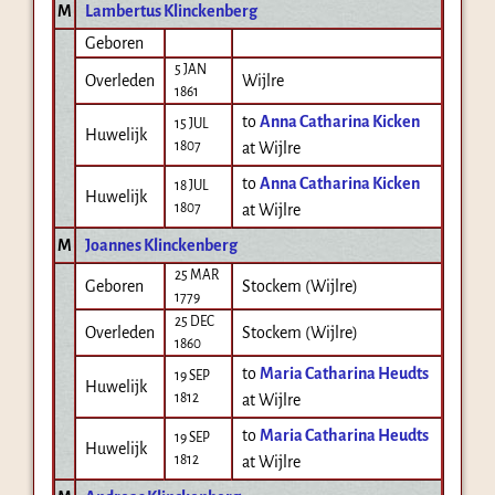
M
Lambertus Klinckenberg
Geboren
5 JAN
Overleden
Wijlre
1861
to
Anna Catharina Kicken
15 JUL
Huwelijk
1807
at Wijlre
to
Anna Catharina Kicken
18 JUL
Huwelijk
1807
at Wijlre
M
Joannes Klinckenberg
25 MAR
Geboren
Stockem (Wijlre)
1779
25 DEC
Overleden
Stockem (Wijlre)
1860
to
Maria Catharina Heudts
19 SEP
Huwelijk
1812
at Wijlre
to
Maria Catharina Heudts
19 SEP
Huwelijk
1812
at Wijlre