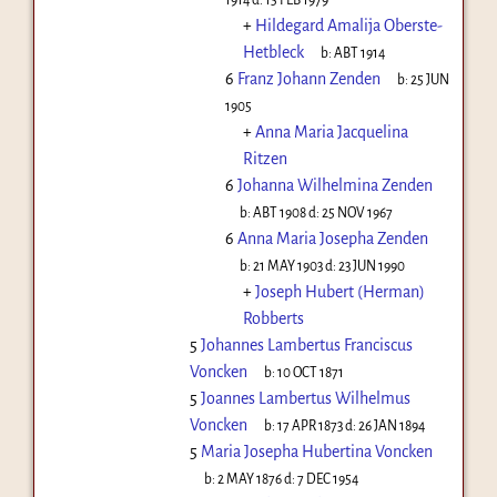
+
Hildegard Amalija Oberste-
Hetbleck
b:
ABT 1914
6
Franz Johann Zenden
b:
25 JUN
1905
+
Anna Maria Jacquelina
Ritzen
6
Johanna Wilhelmina Zenden
b:
ABT 1908
d:
25 NOV 1967
6
Anna Maria Josepha Zenden
b:
21 MAY 1903
d:
23 JUN 1990
+
Joseph Hubert (Herman)
Robberts
5
Johannes Lambertus Franciscus
Voncken
b:
10 OCT 1871
5
Joannes Lambertus Wilhelmus
Voncken
b:
17 APR 1873
d:
26 JAN 1894
5
Maria Josepha Hubertina Voncken
b:
2 MAY 1876
d:
7 DEC 1954