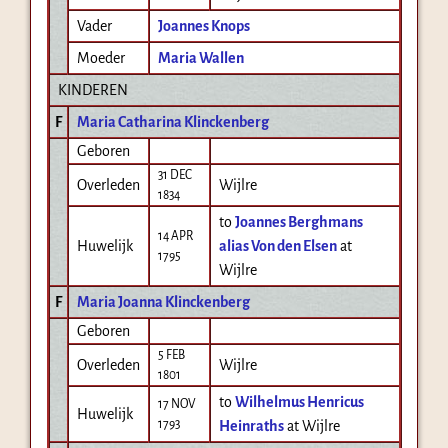
Vader
Joannes Knops
Moeder
Maria Wallen
KINDEREN
F
Maria Catharina Klinckenberg
Geboren
31 DEC
Overleden
Wijlre
1834
to
Joannes Berghmans
14 APR
Huwelijk
alias Von den Elsen
at
1795
Wijlre
F
Maria Joanna Klinckenberg
Geboren
5 FEB
Overleden
Wijlre
1801
to
Wilhelmus Henricus
17 NOV
Huwelijk
1793
Heinraths
at Wijlre