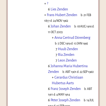
+
?
6
Lies Zenden
+
Frans Hubert Zenden
b:
21 FEB
1877
d:
24 NOV 1962
6
Johan Zenden
b:
18 AUG 1916
d:
11 OCT 2003
+
Anna Gertrud Dörenberg
b:
5 DEC 1919
d:
10 JAN 1995
7
Huub Zenden
7
Ria Zenden
7
Leon Zenden
6
Johanna Maria Hubertina
Zenden
b:
ABT 1901
d:
22 SEP 1960
+
Gerardus Christiaan
Hubertus Aarts
6
Franz Joseph Zenden
b:
ABT
1911
d:
4 MAY 1914
6
Peter Joseph Zenden
b:
19 JUL
1914
d:
15 FEB 1979