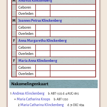
M
Andreas Klinckenberg
Geboren
Overleden
M
Joannes Petrus Klinckenberg
Geboren
Overleden
F
Anna Margaretha Klinckenberg
Geboren
Overleden
F
Maria Anna Klinckenberg
Geboren
Overleden
Nakomelingenkaart
1
Andreas Klinckenberg
b:
ABT 1725
d:
4 AUG 1815
+
Maria Catharina Knops
b:
ABT 1750
2
Maria Catharina Klinckenberg
d:
31 DEC 1834