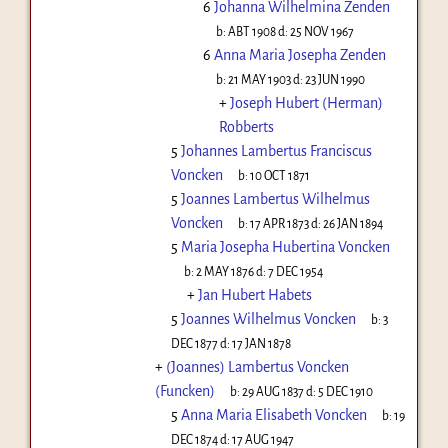
6
Johanna Wilhelmina Zenden
b:
ABT 1908
d:
25 NOV 1967
6
Anna Maria Josepha Zenden
b:
21 MAY 1903
d:
23 JUN 1990
+
Joseph Hubert (Herman)
Robberts
5
Johannes Lambertus Franciscus
Voncken
b:
10 OCT 1871
5
Joannes Lambertus Wilhelmus
Voncken
b:
17 APR 1873
d:
26 JAN 1894
5
Maria Josepha Hubertina Voncken
b:
2 MAY 1876
d:
7 DEC 1954
+
Jan Hubert Habets
5
Joannes Wilhelmus Voncken
b:
3
DEC 1877
d:
17 JAN 1878
+
(Joannes) Lambertus Voncken
(Funcken)
b:
29 AUG 1837
d:
5 DEC 1910
5
Anna Maria Elisabeth Voncken
b:
19
DEC 1874
d:
17 AUG 1947