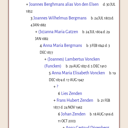
+
Joannes Berghmans alias Von den Elsen
d:
30 JUL
1852
3
Joannes Wilhelmus Bergmans
b:
24 JUL 1803
d:
4 JAN 1882
+
(Jo)anna Maria Gatzen
b:
24 JUL 1804
d:
29
JAN 1882
4
Anna Maria Bergmans
b:
3 FEB 1842
d:
3
DEC 1877
+
(Joannes) Lambertus Voncken
(Funcken)
b:
29 AUG 1837
d:
5 DEC 1910
5
Anna Maria Elisabeth Voncken
b:
19
DEC 1874
d:
17 AUG 1947
+
?
6
Lies Zenden
+
Frans Hubert Zenden
b:
21 FEB
1877
d:
24 NOV 1962
6
Johan Zenden
b:
18 AUG 1916
d:
11 OCT 2003
+
Anna Gertrud Dörenberg