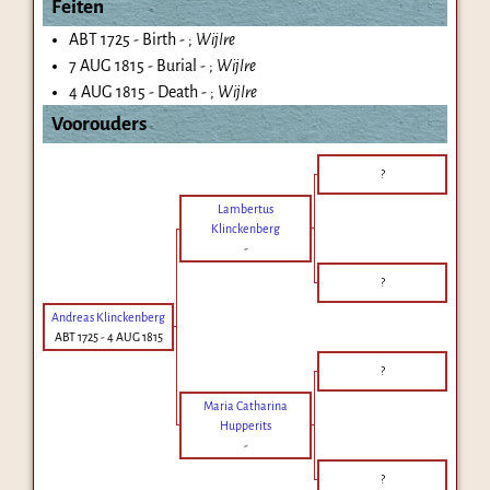
Feiten
ABT 1725 - Birth - ;
Wijlre
7 AUG 1815 - Burial - ;
Wijlre
4 AUG 1815 - Death - ;
Wijlre
Voorouders
?
Lambertus
Klinckenberg
-
?
Andreas Klinckenberg
ABT 1725
-
4 AUG 1815
?
Maria Catharina
Hupperits
-
?