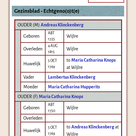
Gezinsblad - Echtgeno(o)t(e)
OUDER (
M
)
Andreas Klinckenberg
ABT
Geboren
Wijlre
1725
4 AUG
Overleden
Wijlre
1815
to
Maria Catharina Knops
5 OCT
Huwelijk
1769
at Wijlre
Vader
Lambertus Klinckenberg
Moeder
Maria Catharina Hupperits
OUDER (
F
)
Maria Catharina Knops
ABT
Geboren
Wijlre
1750
Overleden
to
Andreas Klinckenberg
at
5 OCT
Huwelijk
1769
Wijlre