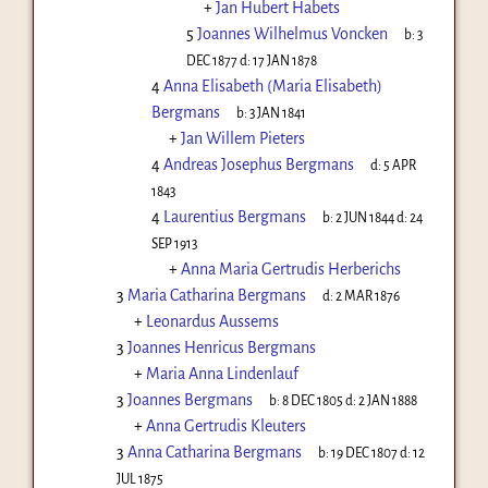
+
Jan Hubert Habets
5
Joannes Wilhelmus Voncken
b:
3
DEC 1877
d:
17 JAN 1878
4
Anna Elisabeth (Maria Elisabeth)
Bergmans
b:
3 JAN 1841
+
Jan Willem Pieters
4
Andreas Josephus Bergmans
d:
5 APR
1843
4
Laurentius Bergmans
b:
2 JUN 1844
d:
24
SEP 1913
+
Anna Maria Gertrudis Herberichs
3
Maria Catharina Bergmans
d:
2 MAR 1876
+
Leonardus Aussems
3
Joannes Henricus Bergmans
+
Maria Anna Lindenlauf
3
Joannes Bergmans
b:
8 DEC 1805
d:
2 JAN 1888
+
Anna Gertrudis Kleuters
3
Anna Catharina Bergmans
b:
19 DEC 1807
d:
12
JUL 1875