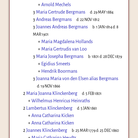
+
Arnold Mechels
3
Maria Gertrude Bergmans
d:
29 MAY 1884
3
Andreas Bergmans
d:
22 NOV 1812
3
Joannes Andreas Bergmans
b:
1 JAN 1814
d:
8
MAR 1901
+
Maria Magdalena Hollands
+
Maria Gertrudis van Loo
3
Maria Josepha Bergmans
b:
1801
d:
28 DEC 1879
+
Egidius Smeets
+
Hendrik Boormans
3
Joanna Maria von den Elsen alias Bergmans
d:
19 NOV 1866
2
Maria Joanna Klinckenberg
d:
5 FEB 1801
+
Wilhelmus Henricus Heinraths
2
Lambertus Klinckenberg
d:
5 JAN 1861
+
Anna Catharina Kicken
+
Anna Catharina Kicken
2
Joannes Klinckenberg
b:
25 MAR 1779
d:
25 DEC 1860
+
Maria Catharina Heudts