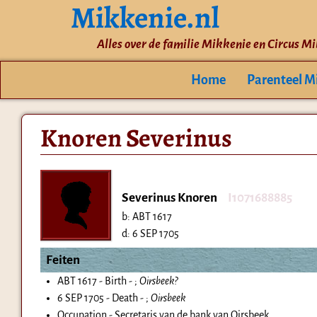
Mikkenie.nl
Alles over de familie Mikkenie en Circus M
Home
Parenteel M
Knoren Severinus
Severinus Knoren
I1071688885
b:
ABT 1617
d:
6 SEP 1705
Feiten
ABT 1617 - Birth - ;
Oirsbeek?
6 SEP 1705 - Death - ;
Oirsbeek
Occupation - Secretaris van de bank van Oirsbeek