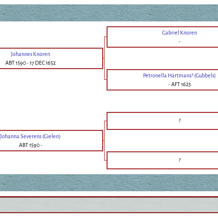
Gabriel Knoren
-
Johannes Knoren
ABT 1590
-
17 DEC 1652
Petronella Hartmans? (Gubbels)
-
AFT 1623
?
Johanna Severens (Gielen)
ABT 1590
-
?