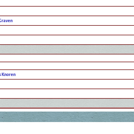
Graven
s Knoren