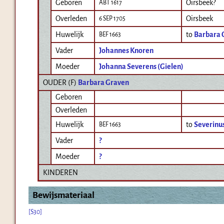
Geboren
Oirsbeek?
ABT 1617
Overleden
Oirsbeek
6 SEP 1705
Huwelijk
to
Barbara 
BEF 1663
Vader
Johannes Knoren
Moeder
Johanna Severens (Gielen)
OUDER (
F
)
Barbara Graven
Geboren
Overleden
Huwelijk
to
Severinu
BEF 1663
Vader
?
Moeder
?
KINDEREN
Bewijsmateriaal
[S30]