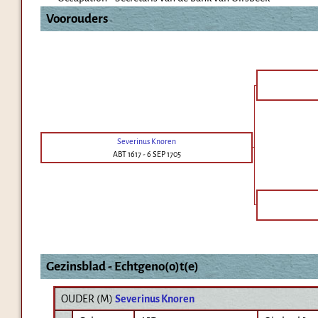
Voorouders
Severinus Knoren
ABT 1617
-
6 SEP 1705
Gezinsblad - Echtgeno(o)t(e)
OUDER (
M
)
Severinus Knoren