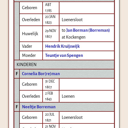
ABT
Geboren
1785
20 JAN
Overleden
Loenersloot
1823
to
Jan Borman (Borreman)
29 NOV
Huwelijk
1807
at Kockengen
Vader
Hendrik Kruijswijk
Moeder
Teuntje van Spengen
KINDEREN
F
Cornelia Bor(re)man
31 DEC
Geboren
1807
2 FEB
Overleden
Loenen
1843
F
Neeltje Borreman
20 JUL
Geboren
Loenersloot
1821
21 NOV