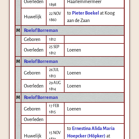
Overleden
Haarlemmermeer
1898
to
Pieter Boekel
at Koog
22 NOV
Huwelijk
1860
aan de Zaan
M
Roelof Borreman
Geboren
1812
25 SEP
Overleden
Loenen
1812
M
Roelof Borreman
26 JUL
Geboren
Loenen
1813
29 AUG
Overleden
Loenen
1814
M
Roelof Borreman
17 FEB
Geboren
Loenen
1815
Overleden
to
Ernestina Alida Maria
15 NOV
Huwelijk
Hoepcker (Höpker)
at
1837