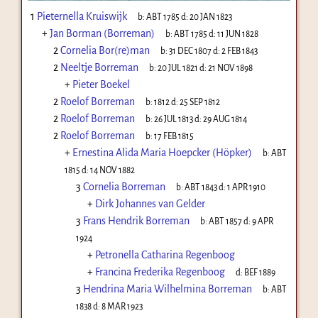
1
Pieternella Kruiswijk
b:
ABT 1785
d:
20 JAN 1823
+
Jan Borman (Borreman)
b:
ABT 1785
d:
11 JUN 1828
2
Cornelia Bor(re)man
b:
31 DEC 1807
d:
2 FEB 1843
2
Neeltje Borreman
b:
20 JUL 1821
d:
21 NOV 1898
+
Pieter Boekel
2
Roelof Borreman
b:
1812
d:
25 SEP 1812
2
Roelof Borreman
b:
26 JUL 1813
d:
29 AUG 1814
2
Roelof Borreman
b:
17 FEB 1815
+
Ernestina Alida Maria Hoepcker (Höpker)
b:
ABT
1815
d:
14 NOV 1882
3
Cornelia Borreman
b:
ABT 1843
d:
1 APR 1910
+
Dirk Johannes van Gelder
3
Frans Hendrik Borreman
b:
ABT 1857
d:
9 APR
1924
+
Petronella Catharina Regenboog
+
Francina Frederika Regenboog
d:
BEF 1889
3
Hendrina Maria Wilhelmina Borreman
b:
ABT
1838
d:
8 MAR 1923