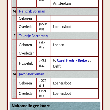
Amsterdam
M
Hendrik Borman
Geboren
30 SEP
Overleden
Loenersloot
1833
F
Teuntje Borreman
1 SEP
Geboren
Loenen
1817
Overleden
to
Carel Fredrik Rieke
at
27 JUL
Huwelijk
1842
Delft
M
Jacob Borreman
9 OCT
Geboren
Loenersloot
1818
7 JAN
Overleden
Loenersloot
1819
Nakomelingenkaart