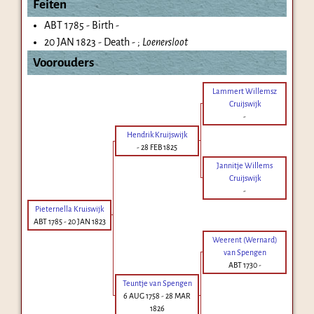
Feiten
ABT 1785 - Birth -
20 JAN 1823 - Death - ;
Loenersloot
Voorouders
Lammert Willemsz
Cruijswijk
-
Hendrik Kruijswijk
-
28 FEB 1825
Jannitje Willems
Cruijswijk
-
Pieternella Kruiswijk
ABT 1785
-
20 JAN 1823
Weerent (Wernard)
van Spengen
ABT 1730
-
Teuntje van Spengen
6 AUG 1758
-
28 MAR
1826