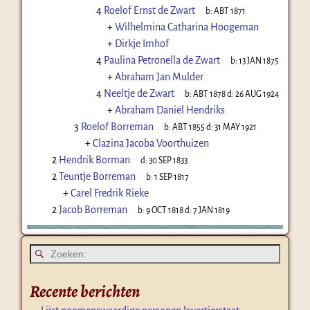
4
Roelof Ernst de Zwart
b:
ABT 1871
+
Wilhelmina Catharina Hoogeman
+
Dirkje Imhof
4
Paulina Petronella de Zwart
b:
13 JAN 1875
+
Abraham Jan Mulder
4
Neeltje de Zwart
b:
ABT 1878
d:
26 AUG 1924
+
Abraham Daniël Hendriks
3
Roelof Borreman
b:
ABT 1855
d:
31 MAY 1921
+
Clazina Jacoba Voorthuizen
2
Hendrik Borman
d:
30 SEP 1833
2
Teuntje Borreman
b:
1 SEP 1817
+
Carel Fredrik Rieke
2
Jacob Borreman
b:
9 OCT 1818
d:
7 JAN 1819
Recente berichten