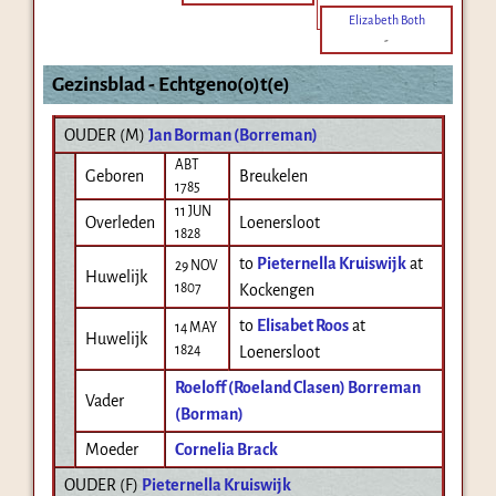
Elizabeth Both
-
Gezinsblad - Echtgeno(o)t(e)
OUDER (
M
)
Jan Borman (Borreman)
ABT
Geboren
Breukelen
1785
11 JUN
Overleden
Loenersloot
1828
to
Pieternella Kruiswijk
at
29 NOV
Huwelijk
1807
Kockengen
to
Elisabet Roos
at
14 MAY
Huwelijk
1824
Loenersloot
Roeloff (Roeland Clasen) Borreman
Vader
(Borman)
Moeder
Cornelia Brack
OUDER (
F
)
Pieternella Kruiswijk