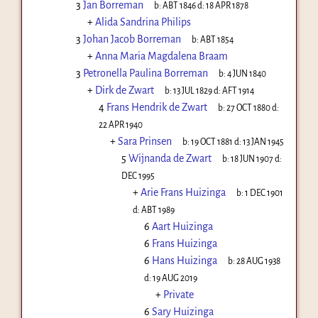
3
Jan Borreman
b:
ABT 1846
d:
18 APR 1878
+
Alida Sandrina Philips
3
Johan Jacob Borreman
b:
ABT 1854
+
Anna Maria Magdalena Braam
3
Petronella Paulina Borreman
b:
4 JUN 1840
+
Dirk de Zwart
b:
13 JUL 1829
d:
AFT 1914
4
Frans Hendrik de Zwart
b:
27 OCT 1880
d:
22 APR 1940
+
Sara Prinsen
b:
19 OCT 1881
d:
13 JAN 1945
5
Wijnanda de Zwart
b:
18 JUN 1907
d:
DEC 1995
+
Arie Frans Huizinga
b:
1 DEC 1901
d:
ABT 1989
6
Aart Huizinga
6
Frans Huizinga
6
Hans Huizinga
b:
28 AUG 1938
d:
19 AUG 2019
+
Private
6
Sary Huizinga