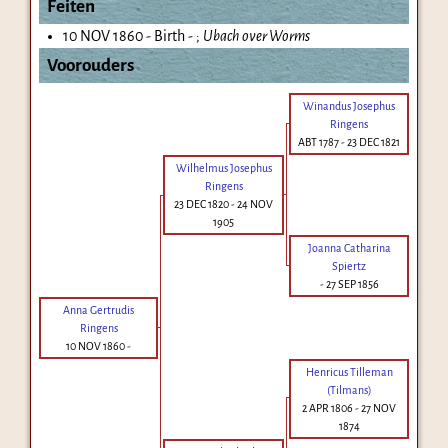
Feiten
10 NOV 1860 - Birth - ;
Ubach over Worms
Voorouders
Winandus Josephus
Ringens
ABT 1787
-
23 DEC 1821
Wilhelmus Josephus
Ringens
23 DEC 1820
-
24 NOV
1905
Joanna Catharina
Spiertz
-
27 SEP 1856
Anna Gertrudis
Ringens
10 NOV 1860
-
Henricus Tilleman
(Tilmans)
2 APR 1806
-
27 NOV
1874