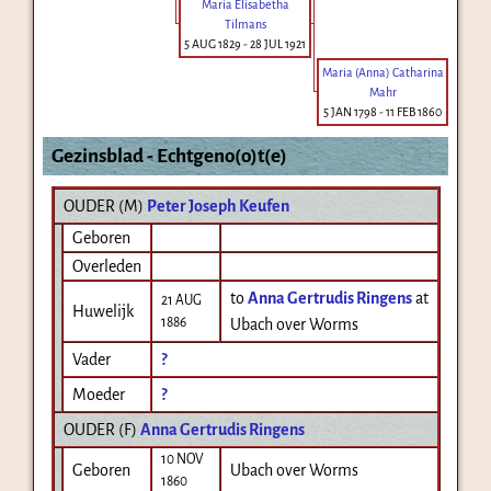
Maria Elisabetha
Tilmans
5 AUG 1829
-
28 JUL 1921
Maria (Anna) Catharina
Mahr
5 JAN 1798
-
11 FEB 1860
Gezinsblad - Echtgeno(o)t(e)
OUDER (
M
)
Peter Joseph Keufen
Geboren
Overleden
to
Anna Gertrudis Ringens
at
21 AUG
Huwelijk
1886
Ubach over Worms
Vader
?
Moeder
?
OUDER (
F
)
Anna Gertrudis Ringens
10 NOV
Geboren
Ubach over Worms
1860