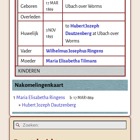
17 MAR
Geboren
Ubach over Worms
1869
Overleden
to
Hubert Jozeph
3 NOV
Huwelijk
Dautzenberg
at Ubach over
1893
Worms
Vader
Wilhelmus Josephus Ringens
Moeder
Maria Elisabetha Tilmans
KINDEREN
Nakomelingenkaart
1
Maria Elisabetha Ringens
b:
17 MAR 1869
+
Hubert Jozeph Dautzenberg