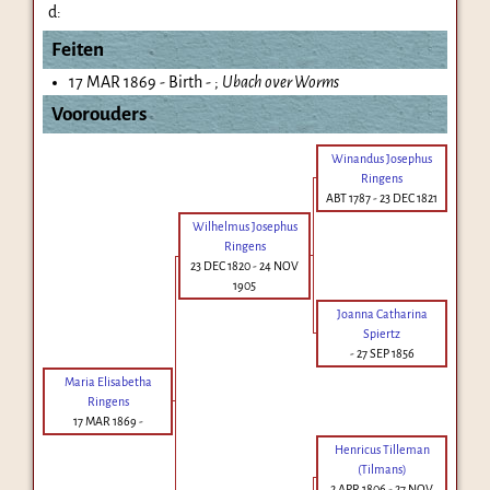
d:
Feiten
17 MAR 1869 - Birth - ;
Ubach over Worms
Voorouders
Winandus Josephus
Ringens
ABT 1787
-
23 DEC 1821
Wilhelmus Josephus
Ringens
23 DEC 1820
-
24 NOV
1905
Joanna Catharina
Spiertz
-
27 SEP 1856
Maria Elisabetha
Ringens
17 MAR 1869
-
Henricus Tilleman
(Tilmans)
2 APR 1806
-
27 NOV