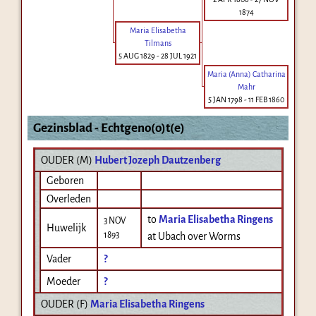
1874
Maria Elisabetha
Tilmans
5 AUG 1829
-
28 JUL 1921
Maria (Anna) Catharina
Mahr
5 JAN 1798
-
11 FEB 1860
Gezinsblad - Echtgeno(o)t(e)
OUDER (
M
)
Hubert Jozeph Dautzenberg
Geboren
Overleden
to
Maria Elisabetha Ringens
3 NOV
Huwelijk
1893
at Ubach over Worms
Vader
?
Moeder
?
OUDER (
F
)
Maria Elisabetha Ringens