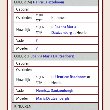
OUDER (
M
)
Henricus Rozeboom
Geboren
11 JUL
Overleden
Klimmen
1792
to
Joanna Maria
21 JUN
Huwelijk
1759
Dautzenberg
at Heerlen
Vader
?
Moeder
?
OUDER (
F
)
Joanna Maria Dautzenberg
Geboren
Overleden
to
Henricus Rozeboom
at
21 JUN
Huwelijk
1759
Heerlen
Vader
Henricus Dautzenbergh
Moeder
Maria Dautzenbergh
KINDEREN