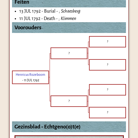
Feiten
13 JUL 1792 - Burial - ;
Schaesberg
11 JUL 1792 - Death - ;
Klimmen
Voorouders
?
?
?
Henricus Rozeboom
-
11 JUL 1792
?
?
?
Gezinsblad - Echtgeno(o)t(e)