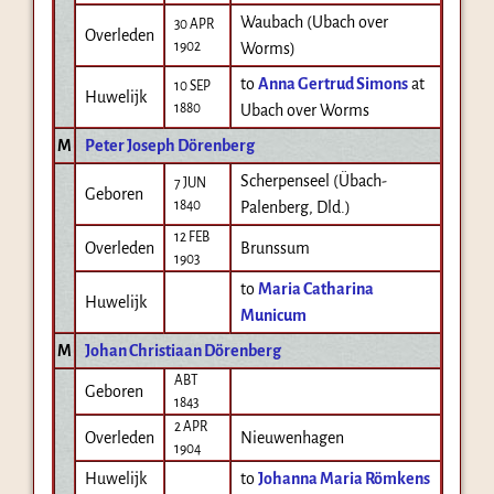
Waubach (Ubach over
30 APR
Overleden
1902
Worms)
to
Anna Gertrud Simons
at
10 SEP
Huwelijk
1880
Ubach over Worms
M
Peter Joseph Dörenberg
Scherpenseel (Übach-
7 JUN
Geboren
1840
Palenberg, Dld.)
12 FEB
Overleden
Brunssum
1903
to
Maria Catharina
Huwelijk
Municum
M
Johan Christiaan Dörenberg
ABT
Geboren
1843
2 APR
Overleden
Nieuwenhagen
1904
Huwelijk
to
Johanna Maria Römkens