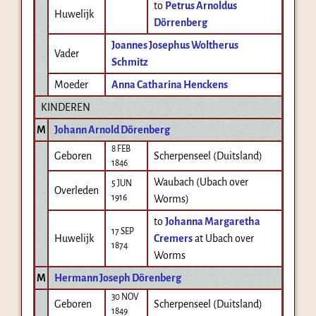
to
Petrus Arnoldus
Huwelijk
Dörrenberg
Joannes Josephus Woltherus
Vader
Schmitz
Moeder
Anna Catharina Henckens
KINDEREN
M
Johann Arnold Dörenberg
8 FEB
Geboren
Scherpenseel (Duitsland)
1846
Waubach (Ubach over
5 JUN
Overleden
1916
Worms)
to
Johanna Margaretha
17 SEP
Huwelijk
Cremers
at Ubach over
1874
Worms
M
Hermann Joseph Dörenberg
30 NOV
Geboren
Scherpenseel (Duitsland)
1849