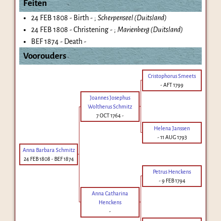
Feiten
24 FEB 1808 - Birth - ;
Scherpenseel (Duitsland)
24 FEB 1808 - Christening - ;
Marienberg (Duitsland)
BEF 1874 - Death -
Voorouders
Cristophorus Smeets
-
AFT 1799
Joannes Josephus
Woltherus Schmitz
7 OCT 1764
-
Helena Janssen
-
11 AUG 1793
Anna Barbara Schmitz
24 FEB 1808
-
BEF 1874
Petrus Henckens
-
9 FEB 1794
Anna Catharina
Henckens
-