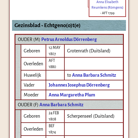
Anna Elisabeth
Reumkens (Römgens)
-
AFT 1799
Gezinsblad - Echtgeno(o)t(e)
OUDER (
M
)
Petrus Arnoldus Dörrenberg
12 MAY
Geboren
Grotenrath (Duitsland)
1807
AFT
Overleden
1880
Huwelijk
to
Anna Barbara Schmitz
Vader
Johannes Josephus Dörrenberg
Moeder
Anna Margaretha Plum
OUDER (
F
)
Anna Barbara Schmitz
24 FEB
Geboren
Scherpenseel (Duitsland)
1808
BEF
Overleden
1874