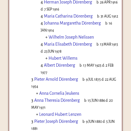
4
Herman Joseph Dörenberg
b:
26 APR 1916
d:
7 SEP 1916
4
Maria Catharina Dörenberg
b:
31 AUG 1912
4
Johanna Margaretha Dörenberg
b:
16
JAN 1914
+
Wilhelm Joseph Nelissen
4
Maria Elisabeth Dörenberg
b:
13 MAR 1915
d:
23 JUN 1978
+
Hubert Willems
4
Albert Dörenberg
b:
17 MAY 1925
d:
2 FEB
1977
3
Pieter Arnold Dörenberg
b:
9 JUL 1875
d:
22 AUG
1954
+
Anna Cornelia Jeukens
3
Anna Theresia Dörenberg
b:
15 JUN 1886
d:
20
MAY 1971
+
Leonard Hubert Lenzen
3
Pieter Joseph Dörenberg
b:
9 JUN 1880
d:
5 JUN
1881