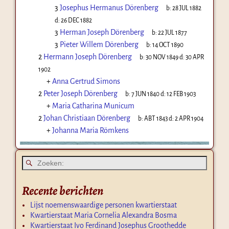
3
Josephus Hermanus Dörenberg
b:
28 JUL 1882
d:
26 DEC 1882
3
Herman Joseph Dörenberg
b:
22 JUL 1877
3
Pieter Willem Dörenberg
b:
14 OCT 1890
2
Hermann Joseph Dörenberg
b:
30 NOV 1849
d:
30 APR
1902
+
Anna Gertrud Simons
2
Peter Joseph Dörenberg
b:
7 JUN 1840
d:
12 FEB 1903
+
Maria Catharina Municum
2
Johan Christiaan Dörenberg
b:
ABT 1843
d:
2 APR 1904
+
Johanna Maria Römkens
Recente berichten
Lijst noemenswaardige personen kwartierstaat
Kwartierstaat Maria Cornelia Alexandra Bosma
Kwartierstaat Ivo Ferdinand Josephus Groothedde