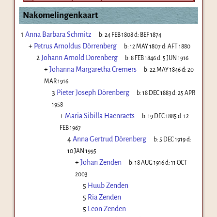
Nakomelingenkaart
1
Anna Barbara Schmitz
b:
24 FEB 1808
d:
BEF 1874
+
Petrus Arnoldus Dörrenberg
b:
12 MAY 1807
d:
AFT 1880
2
Johann Arnold Dörenberg
b:
8 FEB 1846
d:
5 JUN 1916
+
Johanna Margaretha Cremers
b:
22 MAY 1846
d:
20
MAR 1916
3
Pieter Joseph Dörenberg
b:
18 DEC 1883
d:
25 APR
1958
+
Maria Sibilla Haenraets
b:
19 DEC 1885
d:
12
FEB 1967
4
Anna Gertrud Dörenberg
b:
5 DEC 1919
d:
10 JAN 1995
+
Johan Zenden
b:
18 AUG 1916
d:
11 OCT
2003
5
Huub Zenden
5
Ria Zenden
5
Leon Zenden