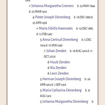
1916
+
Johanna Margaretha Cremers
b:
22 MAY 1846
d:
20 MAR 1916
4
Pieter Joseph Dörenberg
b:
18 DEC 1883
d:
25 APR 1958
+
Maria Sibilla Haenraets
b:
19 DEC 1885
d:
12 FEB 1967
5
Anna Gertrud Dörenberg
b:
5 DEC
1919
d:
10 JAN 1995
+
Johan Zenden
b:
18 AUG 1916
d:
11
OCT 2003
6
Huub Zenden
6
Ria Zenden
6
Leon Zenden
5
Herman Joseph Dörenberg
b:
26
APR 1916
d:
7 SEP 1916
5
Maria Catharina Dörenberg
b:
31
AUG 1912
5
Johanna Margaretha Dörenberg
b: