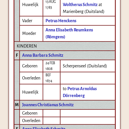
13 AUG
Huwelijk
Woltherus Schmitz
at
1783
Marienberg (Duitsland)
Vader
Petrus Henckens
Anna Elisabeth Reumkens
Moeder
(Römgens)
KINDEREN
F
Anna Barbara Schmitz
24 FEB
Geboren
Scherpenseel (Duitsland)
1808
BEF
Overleden
1874
to
Petrus Arnoldus
Huwelijk
Dörrenberg
M
Joannes Christianus Schmitz
Geboren
Overleden
F
Anna Elisabeth Schmitz