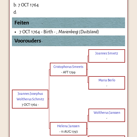
b:
7 OCT 1764
d:
Feiten
7 OCT 1764 - Birth - ;
Marienberg (Duitsland)
Voorouders
Joannes Smietz
-
Cristophorus Smeets
-
AFT 1799
Maria Berlo
-
Joannes Josephus
Woltherus Schmitz
7 OCT 1764
-
Woltherus Janssen
-
Helena Janssen
-
11 AUG 1793