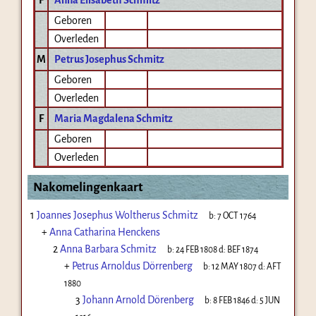
Geboren
Overleden
M
Petrus Josephus Schmitz
Geboren
Overleden
F
Maria Magdalena Schmitz
Geboren
Overleden
Nakomelingenkaart
1
Joannes Josephus Woltherus Schmitz
b:
7 OCT 1764
+
Anna Catharina Henckens
2
Anna Barbara Schmitz
b:
24 FEB 1808
d:
BEF 1874
+
Petrus Arnoldus Dörrenberg
b:
12 MAY 1807
d:
AFT
1880
3
Johann Arnold Dörenberg
b:
8 FEB 1846
d:
5 JUN