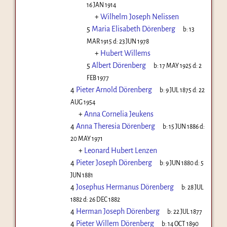
16 JAN 1914
+
Wilhelm Joseph Nelissen
5
Maria Elisabeth Dörenberg
b:
13
MAR 1915
d:
23 JUN 1978
+
Hubert Willems
5
Albert Dörenberg
b:
17 MAY 1925
d:
2
FEB 1977
4
Pieter Arnold Dörenberg
b:
9 JUL 1875
d:
22
AUG 1954
+
Anna Cornelia Jeukens
4
Anna Theresia Dörenberg
b:
15 JUN 1886
d:
20 MAY 1971
+
Leonard Hubert Lenzen
4
Pieter Joseph Dörenberg
b:
9 JUN 1880
d:
5
JUN 1881
4
Josephus Hermanus Dörenberg
b:
28 JUL
1882
d:
26 DEC 1882
4
Herman Joseph Dörenberg
b:
22 JUL 1877
4
Pieter Willem Dörenberg
b:
14 OCT 1890