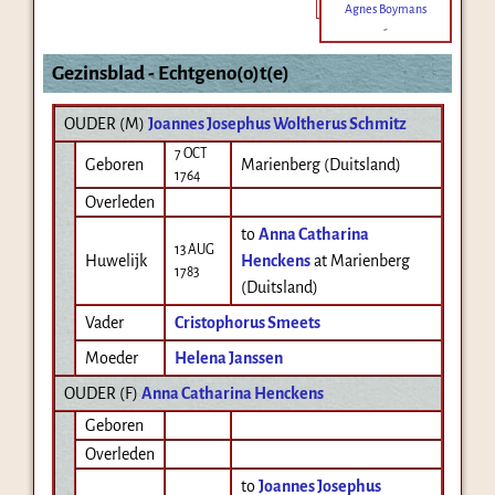
Agnes Boymans
-
Gezinsblad - Echtgeno(o)t(e)
OUDER (
M
)
Joannes Josephus Woltherus Schmitz
7 OCT
Geboren
Marienberg (Duitsland)
1764
Overleden
to
Anna Catharina
13 AUG
Huwelijk
Henckens
at Marienberg
1783
(Duitsland)
Vader
Cristophorus Smeets
Moeder
Helena Janssen
OUDER (
F
)
Anna Catharina Henckens
Geboren
Overleden
to
Joannes Josephus