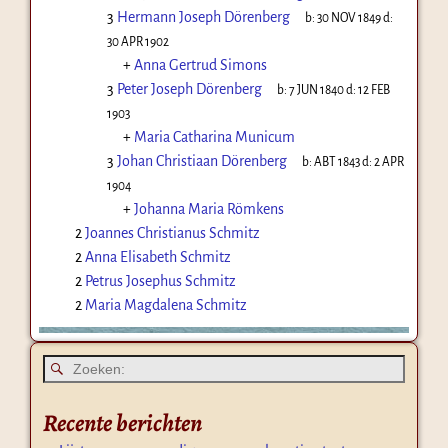
3
Hermann Joseph Dörenberg
b:
30 NOV 1849
d:
30 APR 1902
+
Anna Gertrud Simons
3
Peter Joseph Dörenberg
b:
7 JUN 1840
d:
12 FEB
1903
+
Maria Catharina Municum
3
Johan Christiaan Dörenberg
b:
ABT 1843
d:
2 APR
1904
+
Johanna Maria Römkens
2
Joannes Christianus Schmitz
2
Anna Elisabeth Schmitz
2
Petrus Josephus Schmitz
2
Maria Magdalena Schmitz
Recente berichten