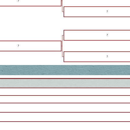
?
?
?
?
?