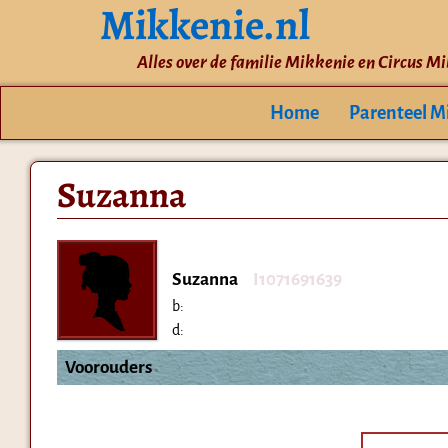
Mikkenie.nl
Alles over de familie Mikkenie en Circus M
Home
Parenteel M
Suzanna
Suzanna
I1071691639
b:
d:
Voorouders