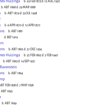
nes Huizinga
b:
24 FEB 1873
d:
12 AUG 1925
b:
ABT 1868
d:
29 MAR 1888
s
b:
ABT 1879
d:
29 JUL 1948
l
s
b:
6 APR 1870
d:
12 APR 1870
ons
b:
ABT 1881
l
d:
BEF 1919
orn
ons
b:
ABT 1865
d:
27 DEC 1934
nnes Huizinga
b:
25 FEB 1862
d:
5 FEB 1940
b:
ABT 1863
d:
14 SEP 1937
 Ravenstein
ons
b:
ABT 1864
omp
ABT FEB 1838
d:
7 MAY 1838
:
ABT 1845
r
b:
ABT 1849