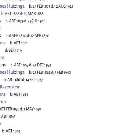
nes Huizinga
b:
24 FEB 1873
d:
12 AUG 1925
b:
ABT 1868
d:
29 MAR 1888
s
b:
ABT 1879
d:
29 JUL 1948
l
s
b:
6 APR 1870
d:
12 APR 1870
ons
b:
ABT 1881
l
d:
BEF 1919
orn
ons
b:
ABT 1865
d:
27 DEC 1934
nnes Huizinga
b:
25 FEB 1862
d:
5 FEB 1940
b:
ABT 1863
d:
14 SEP 1937
 Ravenstein
ons
b:
ABT 1864
omp
ABT FEB 1838
d:
7 MAY 1838
:
ABT 1845
r
b:
ABT 1849