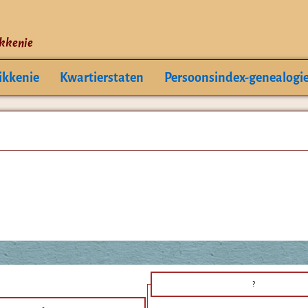
ikkenie
ikkenie
Kwartierstaten
Persoonsindex-genealogi
?