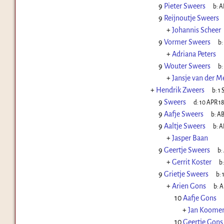
9
Pieter Sweers
b:
A
9
Reijnoutje Sweers
+
Johannis Scheer
9
Vormer Sweers
b:
+
Adriana Peters
9
Wouter Sweers
b:
+
Jansje van der M
+
Hendrik Zweers
b:
1 
9
Sweers
d:
10 APR 1
9
Aafje Sweers
b:
AB
9
Aaltje Sweers
b:
A
+
Jasper Baan
9
Geertje Sweers
b:
+
Gerrit Koster
b
9
Grietje Sweers
b:
+
Arien Gons
b:
A
10
Aafje Gons
+
Jan Koome
10
Geertje Gons