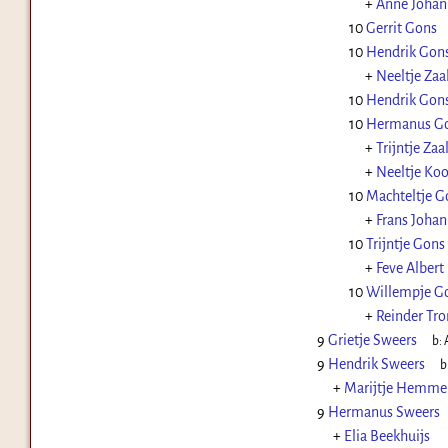
+
Anne Johan
10
Gerrit Gons
10
Hendrik Gon
+
Neeltje Zaa
10
Hendrik Gon
10
Hermanus G
+
Trijntje Zaa
+
Neeltje Ko
10
Machteltje G
+
Frans Joha
10
Trijntje Gons
+
Feve Albert
10
Willempje G
+
Reinder Tr
9
Grietje Sweers
b:
9
Hendrik Sweers
b
+
Marijtje Hemme
9
Hermanus Sweers
+
Elia Beekhuijs