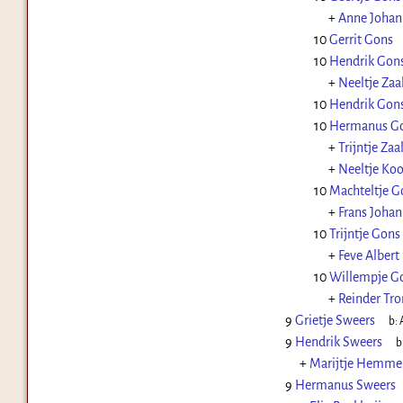
+
Anne Johan
10
Gerrit Gons
10
Hendrik Gon
+
Neeltje Zaa
10
Hendrik Gon
10
Hermanus G
+
Trijntje Zaa
+
Neeltje Ko
10
Machteltje G
+
Frans Joha
10
Trijntje Gons
+
Feve Albert
10
Willempje G
+
Reinder Tr
9
Grietje Sweers
b:
9
Hendrik Sweers
b
+
Marijtje Hemme
9
Hermanus Sweers