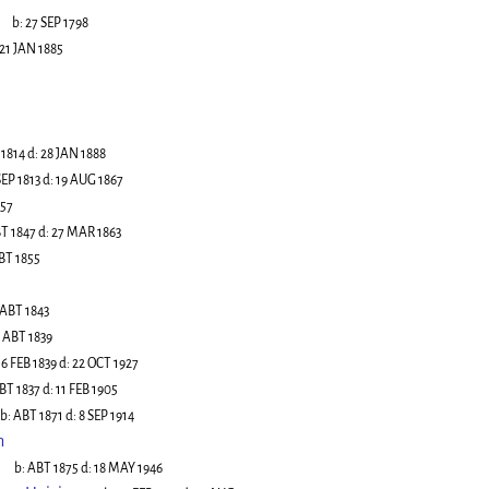
b:
27 SEP 1798
21 JAN 1885
 1814
d:
28 JAN 1888
SEP 1813
d:
19 AUG 1867
857
T 1847
d:
27 MAR 1863
BT 1855
ABT 1843
:
ABT 1839
16 FEB 1839
d:
22 OCT 1927
BT 1837
d:
11 FEB 1905
b:
ABT 1871
d:
8 SEP 1914
n
b:
ABT 1875
d:
18 MAY 1946