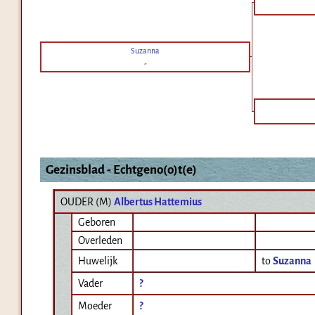
Suzanna
-
Gezinsblad - Echtgeno(o)t(e)
OUDER (
M
)
Albertus Hattemius
Geboren
Overleden
Huwelijk
to
Suzanna
Vader
?
Moeder
?