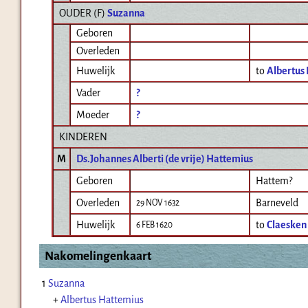
OUDER (
F
)
Suzanna
Geboren
Overleden
Huwelijk
to
Albertus
Vader
?
Moeder
?
KINDEREN
M
Ds.Johannes Alberti (de vrije) Hattemius
Geboren
Hattem?
Overleden
Barneveld
29 NOV 1632
Huwelijk
to
Claesken
6 FEB 1620
Nakomelingenkaart
1
Suzanna
+
Albertus Hattemius