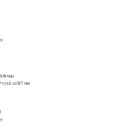
20
 JUN 1840
P 1773
d:
22 OCT 1861
l
07