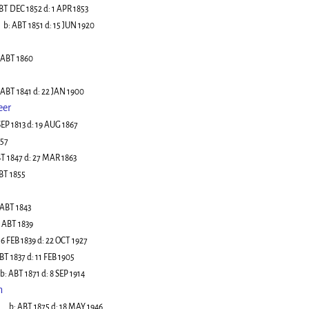
BT DEC 1852
d:
1 APR 1853
b:
ABT 1851
d:
15 JUN 1920
ABT 1860
ABT 1841
d:
22 JAN 1900
eer
SEP 1813
d:
19 AUG 1867
857
T 1847
d:
27 MAR 1863
BT 1855
ABT 1843
:
ABT 1839
16 FEB 1839
d:
22 OCT 1927
BT 1837
d:
11 FEB 1905
b:
ABT 1871
d:
8 SEP 1914
n
b:
ABT 1875
d:
18 MAY 1946