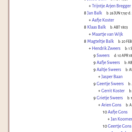
+
Trijntje Arjen Bregger
8
Jan Balk
b:
26 JUN 1797
d:
+
Aafje Koster
8
Klaas Balk
b:
ABT 1803
+
Maartje van Wijk
8
Magteltje Balk
b:
20 FEB
+
Hendrik Zweers
b:
1 
9
Sweers
d:
10 APR 1
9
Aafje Sweers
b:
AB
9
Aaltje Sweers
b:
A
+
Jasper Baan
9
Geertje Sweers
b:
+
Gerrit Koster
b
9
Grietje Sweers
b:
+
Arien Gons
b:
A
10
Aafje Gons
+
Jan Koome
10
Geertje Gons