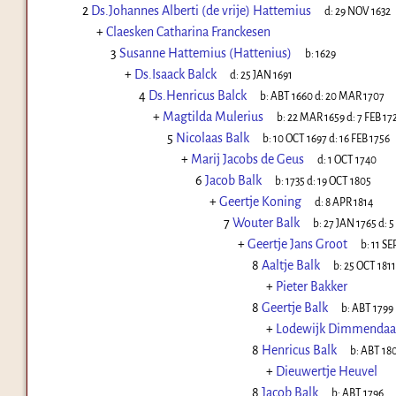
2
Ds.Johannes Alberti (de vrije) Hattemius
d:
29 NOV 1632
+
Claesken Catharina Franckesen
3
Susanne Hattemius (Hattenius)
b:
1629
+
Ds.Isaack Balck
d:
25 JAN 1691
4
Ds.Henricus Balck
b:
ABT 1660
d:
20 MAR 1707
+
Magtilda Mulerius
b:
22 MAR 1659
d:
7 FEB 17
5
Nicolaas Balk
b:
10 OCT 1697
d:
16 FEB 1756
+
Marij Jacobs de Geus
d:
1 OCT 1740
6
Jacob Balk
b:
1735
d:
19 OCT 1805
+
Geertje Koning
d:
8 APR 1814
7
Wouter Balk
b:
27 JAN 1765
d:
5
+
Geertje Jans Groot
b:
11 SE
8
Aaltje Balk
b:
25 OCT 1811
+
Pieter Bakker
8
Geertje Balk
b:
ABT 1799
+
Lodewijk Dimmendaa
8
Henricus Balk
b:
ABT 18
+
Dieuwertje Heuvel
8
Jacob Balk
b:
ABT 1796