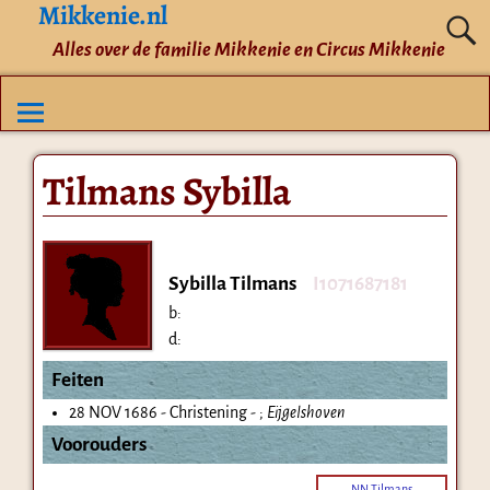
Mikkenie.nl
Alles over de familie Mikkenie en Circus Mikkenie
Tilmans Sybilla
Sybilla Tilmans
I1071687181
b:
d:
Feiten
28 NOV 1686 - Christening - ;
Eijgelshoven
Voorouders
NN Tilmans