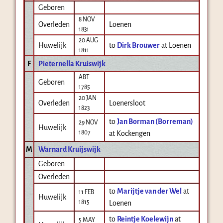
Geboren
8 NOV
Overleden
Loenen
1831
20 AUG
Huwelijk
to
Dirk Brouwer
at Loenen
1811
F
Pieternella Kruiswijk
ABT
Geboren
1785
20 JAN
Overleden
Loenersloot
1823
to
Jan Borman (Borreman)
29 NOV
Huwelijk
1807
at Kockengen
M
Warnard Kruijswijk
Geboren
Overleden
to
Marijtje van der Wel
at
11 FEB
Huwelijk
1815
Loenen
to
Reintje Koelewijn
at
5 MAY