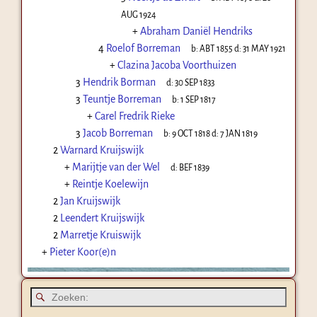
AUG 1924
+
Abraham Daniël Hendriks
4
Roelof Borreman
b:
ABT 1855
d:
31 MAY 1921
+
Clazina Jacoba Voorthuizen
3
Hendrik Borman
d:
30 SEP 1833
3
Teuntje Borreman
b:
1 SEP 1817
+
Carel Fredrik Rieke
3
Jacob Borreman
b:
9 OCT 1818
d:
7 JAN 1819
2
Warnard Kruijswijk
+
Marijtje van der Wel
d:
BEF 1839
+
Reintje Koelewijn
2
Jan Kruijswijk
2
Leendert Kruijswijk
2
Marretje Kruiswijk
+
Pieter Koor(e)n