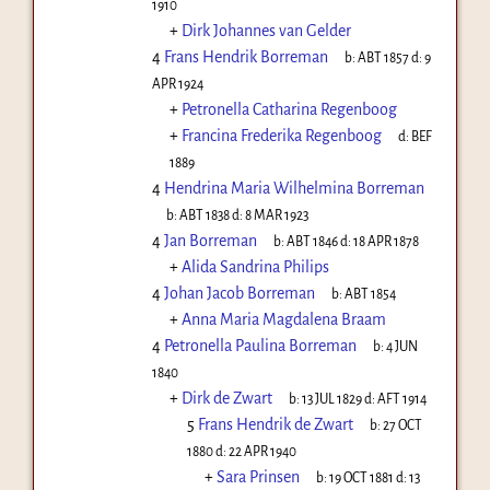
1910
+
Dirk Johannes van Gelder
4
Frans Hendrik Borreman
b:
ABT 1857
d:
9
APR 1924
+
Petronella Catharina Regenboog
+
Francina Frederika Regenboog
d:
BEF
1889
4
Hendrina Maria Wilhelmina Borreman
b:
ABT 1838
d:
8 MAR 1923
4
Jan Borreman
b:
ABT 1846
d:
18 APR 1878
+
Alida Sandrina Philips
4
Johan Jacob Borreman
b:
ABT 1854
+
Anna Maria Magdalena Braam
4
Petronella Paulina Borreman
b:
4 JUN
1840
+
Dirk de Zwart
b:
13 JUL 1829
d:
AFT 1914
5
Frans Hendrik de Zwart
b:
27 OCT
1880
d:
22 APR 1940
+
Sara Prinsen
b:
19 OCT 1881
d:
13