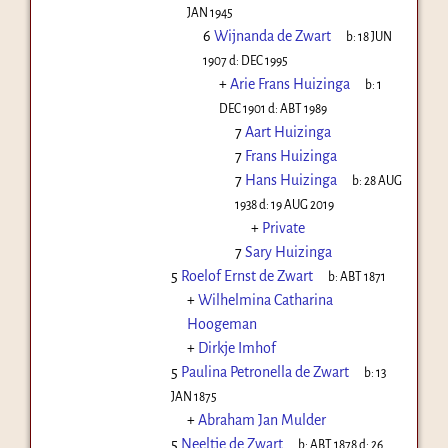
JAN 1945
6
Wijnanda de Zwart
b:
18 JUN
1907
d:
DEC 1995
+
Arie Frans Huizinga
b:
1
DEC 1901
d:
ABT 1989
7
Aart Huizinga
7
Frans Huizinga
7
Hans Huizinga
b:
28 AUG
1938
d:
19 AUG 2019
+
Private
7
Sary Huizinga
5
Roelof Ernst de Zwart
b:
ABT 1871
+
Wilhelmina Catharina
Hoogeman
+
Dirkje Imhof
5
Paulina Petronella de Zwart
b:
13
JAN 1875
+
Abraham Jan Mulder
5
Neeltje de Zwart
b:
ABT 1878
d:
26