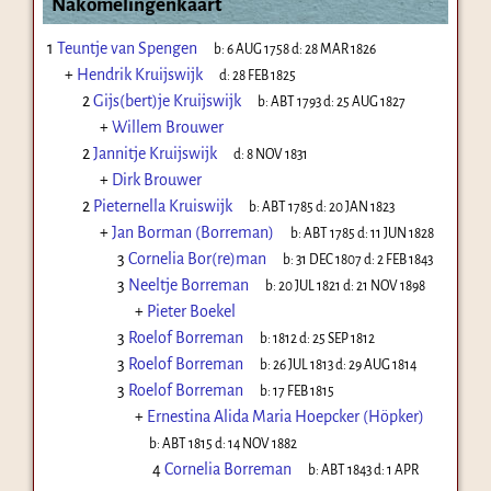
Nakomelingenkaart
1
Teuntje van Spengen
b:
6 AUG 1758
d:
28 MAR 1826
+
Hendrik Kruijswijk
d:
28 FEB 1825
2
Gijs(bert)je Kruijswijk
b:
ABT 1793
d:
25 AUG 1827
+
Willem Brouwer
2
Jannitje Kruijswijk
d:
8 NOV 1831
+
Dirk Brouwer
2
Pieternella Kruiswijk
b:
ABT 1785
d:
20 JAN 1823
+
Jan Borman (Borreman)
b:
ABT 1785
d:
11 JUN 1828
3
Cornelia Bor(re)man
b:
31 DEC 1807
d:
2 FEB 1843
3
Neeltje Borreman
b:
20 JUL 1821
d:
21 NOV 1898
+
Pieter Boekel
3
Roelof Borreman
b:
1812
d:
25 SEP 1812
3
Roelof Borreman
b:
26 JUL 1813
d:
29 AUG 1814
3
Roelof Borreman
b:
17 FEB 1815
+
Ernestina Alida Maria Hoepcker (Höpker)
b:
ABT 1815
d:
14 NOV 1882
4
Cornelia Borreman
b:
ABT 1843
d:
1 APR