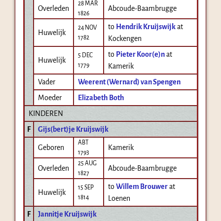
28 MAR
Overleden
Abcoude-Baambrugge
1826
to
Hendrik Kruijswijk
at
24 NOV
Huwelijk
1782
Kockengen
to
Pieter Koor(e)n
at
5 DEC
Huwelijk
1779
Kamerik
Vader
Weerent (Wernard) van Spengen
Moeder
Elizabeth Both
KINDEREN
F
Gijs(bert)je Kruijswijk
ABT
Geboren
Kamerik
1793
25 AUG
Overleden
Abcoude-Baambrugge
1827
to
Willem Brouwer
at
15 SEP
Huwelijk
1814
Loenen
F
Jannitje Kruijswijk