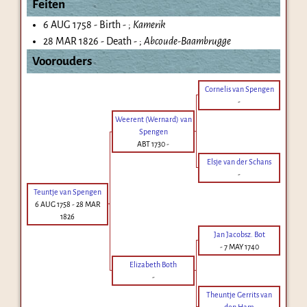
Feiten
6 AUG 1758 - Birth - ;
Kamerik
28 MAR 1826 - Death - ;
Abcoude-Baambrugge
Voorouders
Cornelis van Spengen
-
Weerent (Wernard) van
Spengen
ABT 1730
-
Elsje van der Schans
-
Teuntje van Spengen
6 AUG 1758
-
28 MAR
1826
Jan Jacobsz. Bot
-
7 MAY 1740
Elizabeth Both
-
Theuntje Gerrits van
den Ham