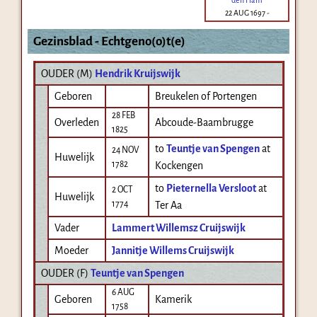
22 AUG 1697
-
Gezinsblad - Echtgeno(o)t(e)
OUDER (
M
)
Hendrik Kruijswijk
Geboren
Breukelen of Portengen
28 FEB
Overleden
Abcoude-Baambrugge
1825
to
Teuntje van Spengen
at
24 NOV
Huwelijk
1782
Kockengen
to
Pieternella Versloot
at
2 OCT
Huwelijk
1774
Ter Aa
Vader
Lammert Willemsz Cruijswijk
Moeder
Jannitje Willems Cruijswijk
OUDER (
F
)
Teuntje van Spengen
6 AUG
Geboren
Kamerik
1758