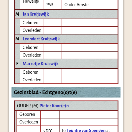
Huwelijk
1839
Ouder-Amstel
M
Jan Kruijswijk
Geboren
Overleden
M
Leendert Kruijswijk
Geboren
Overleden
F
Marretje Kruiswijk
Geboren
Overleden
Gezinsblad - Echtgeno(o)t(e)
OUDER (
M
)
Pieter Koor(e)n
Geboren
Overleden
to
Teuntje van Spengen
at
5 DEC