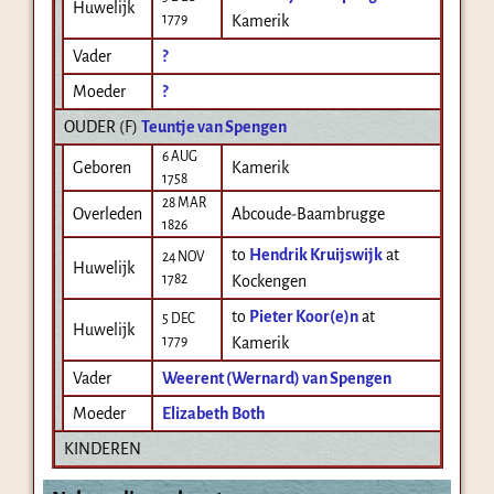
Huwelijk
1779
Kamerik
Vader
?
Moeder
?
OUDER (
F
)
Teuntje van Spengen
6 AUG
Geboren
Kamerik
1758
28 MAR
Overleden
Abcoude-Baambrugge
1826
to
Hendrik Kruijswijk
at
24 NOV
Huwelijk
1782
Kockengen
to
Pieter Koor(e)n
at
5 DEC
Huwelijk
1779
Kamerik
Vader
Weerent (Wernard) van Spengen
Moeder
Elizabeth Both
KINDEREN