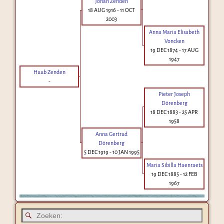
Johan Zenden
18 AUG 1916
-
11 OCT
2003
Anna Maria Elisabeth
Voncken
19 DEC 1874
-
17 AUG
1947
Huub Zenden
-
Pieter Joseph
Dörenberg
18 DEC 1883
-
25 APR
1958
Anna Gertrud
Dörenberg
5 DEC 1919
-
10 JAN 1995
Maria Sibilla Haenraets
19 DEC 1885
-
12 FEB
1967