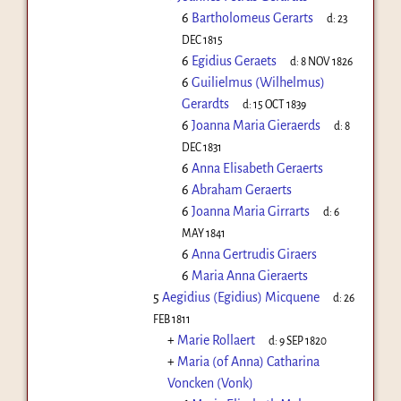
6
Bartholomeus Gerarts
d:
23
DEC 1815
6
Egidius Geraets
d:
8 NOV 1826
6
Guilielmus (Wilhelmus)
Gerardts
d:
15 OCT 1839
6
Joanna Maria Gieraerds
d:
8
DEC 1831
6
Anna Elisabeth Geraerts
6
Abraham Geraerts
6
Joanna Maria Girrarts
d:
6
MAY 1841
6
Anna Gertrudis Giraers
6
Maria Anna Gieraerts
5
Aegidius (Egidius) Micquene
d:
26
FEB 1811
+
Marie Rollaert
d:
9 SEP 1820
+
Maria (of Anna) Catharina
Voncken (Vonk)