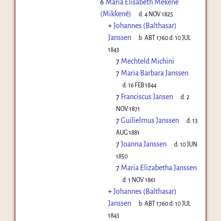
6
Maria Elisabeth Mekene
(Mikkené)
d:
4 NOV 1825
+
Johannes (Balthasar)
Janssen
b:
ABT 1760
d:
10 JUL
1843
7
Mechteld Michini
7
Maria Barbara Janssen
d:
16 FEB 1844
7
Franciscus Jansen
d:
2
NOV 1871
7
Guilielmus Janssen
d:
13
AUG 1881
7
Joanna Janssen
d:
10 JUN
1850
7
Maria Elizabetha Janssen
d:
1 NOV 1861
+
Johannes (Balthasar)
Janssen
b:
ABT 1760
d:
10 JUL
1843