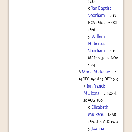
1857
9
Jan Baptist
Voorham
b:
13
NOV 1860
d:
25 OCT
1866
9
Willem
Hubertus
Voorham
b:
11
MAR 1863
d:
16 NOV
1864
8
Maria Mickenie
b:
14 DEC 1830
d:
15 DEC 1909
+
Jan Francis
Mulkens
b:
1824
d:
20 AUG 1870
9
Elisabeth
Mulkens
b:
ABT
1860
d:
21 AUG 1920
9
Joanna