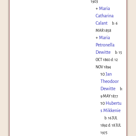
1903
+
Maria
Catharina
Calant
b:
6
MAR 1858
+
Maria
Petronella
Dewitte
b:
15
OCT 1860
d:
12
NOV 1894
10
Jan
Theodoor
Dewitte
b:
9 MAY 1877
10
Hubertu
s Mikkenie
b:
16 JUL
1892
d:
18 JUL
1975