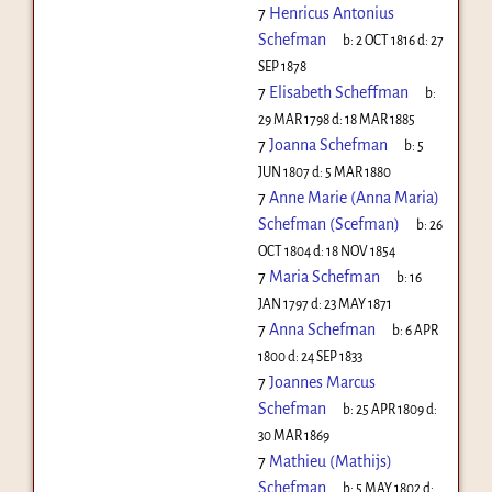
7
Henricus Antonius
Schefman
b:
2 OCT 1816
d:
27
SEP 1878
7
Elisabeth Scheffman
b:
29 MAR 1798
d:
18 MAR 1885
7
Joanna Schefman
b:
5
JUN 1807
d:
5 MAR 1880
7
Anne Marie (Anna Maria)
Schefman (Scefman)
b:
26
OCT 1804
d:
18 NOV 1854
7
Maria Schefman
b:
16
JAN 1797
d:
23 MAY 1871
7
Anna Schefman
b:
6 APR
1800
d:
24 SEP 1833
7
Joannes Marcus
Schefman
b:
25 APR 1809
d:
30 MAR 1869
7
Mathieu (Mathijs)
Schefman
b:
5 MAY 1802
d: