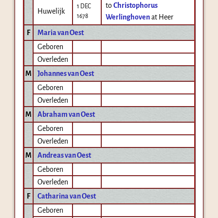
to
Christophorus
1 DEC
Huwelijk
1678
Werlinghoven
at Heer
F
Maria van Oest
Geboren
Overleden
M
Johannes van Oest
Geboren
Overleden
M
Abraham van Oest
Geboren
Overleden
M
Andreas van Oest
Geboren
Overleden
F
Catharina van Oest
Geboren