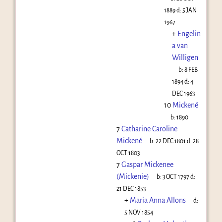
1889
d:
5 JAN
1967
+
Engelin
a van
Willigen
b:
8 FEB
1894
d:
4
DEC 1963
10
Mickené
b:
1890
7
Catharine Caroline
Mickené
b:
22 DEC 1801
d:
28
OCT 1803
7
Gaspar Mickenee
(Mickenie)
b:
3 OCT 1797
d:
21 DEC 1853
+
Maria Anna Allons
d:
5 NOV 1854