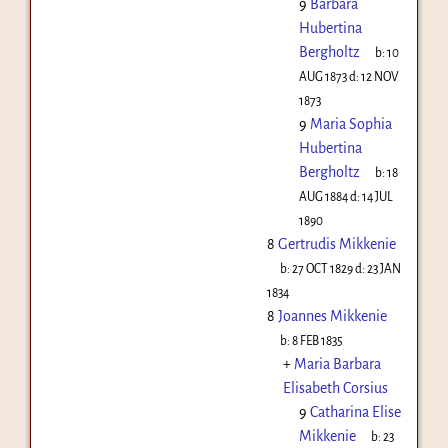
9
Barbara
Hubertina
Bergholtz
b:
10
AUG 1873
d:
12 NOV
1873
9
Maria Sophia
Hubertina
Bergholtz
b:
18
AUG 1884
d:
14 JUL
1890
8
Gertrudis Mikkenie
b:
27 OCT 1829
d:
23 JAN
1834
8
Joannes Mikkenie
b:
8 FEB 1835
+
Maria Barbara
Elisabeth Corsius
9
Catharina Elise
Mikkenie
b:
23