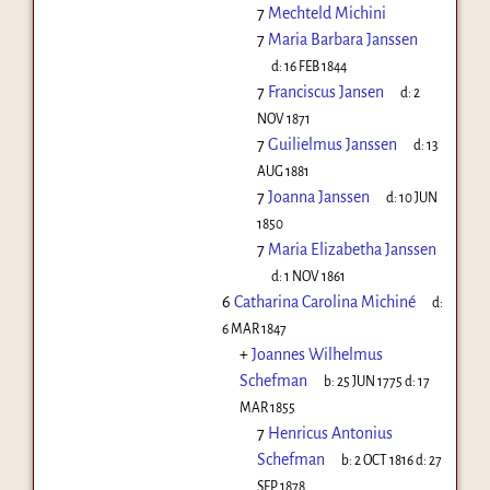
7
Mechteld Michini
7
Maria Barbara Janssen
d:
16 FEB 1844
7
Franciscus Jansen
d:
2
NOV 1871
7
Guilielmus Janssen
d:
13
AUG 1881
7
Joanna Janssen
d:
10 JUN
1850
7
Maria Elizabetha Janssen
d:
1 NOV 1861
6
Catharina Carolina Michiné
d:
6 MAR 1847
+
Joannes Wilhelmus
Schefman
b:
25 JUN 1775
d:
17
MAR 1855
7
Henricus Antonius
Schefman
b:
2 OCT 1816
d:
27
SEP 1878