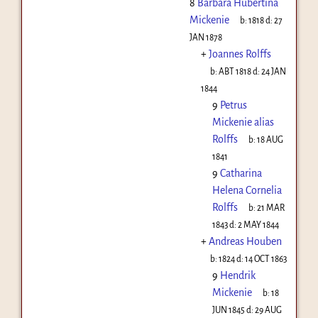
8
Barbara Hubertina
Mickenie
b:
1818
d:
27
JAN 1878
+
Joannes Rolffs
b:
ABT 1818
d:
24 JAN
1844
9
Petrus
Mickenie alias
Rolffs
b:
18 AUG
1841
9
Catharina
Helena Cornelia
Rolffs
b:
21 MAR
1843
d:
2 MAY 1844
+
Andreas Houben
b:
1824
d:
14 OCT 1863
9
Hendrik
Mickenie
b:
18
JUN 1845
d:
29 AUG