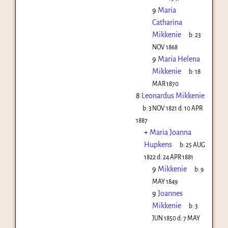
9
Maria
Catharina
Mikkenie
b:
23
NOV 1868
9
Maria Helena
Mikkenie
b:
18
MAR 1870
8
Leonardus Mikkenie
b:
3 NOV 1821
d:
10 APR
1887
+
Maria Joanna
Hupkens
b:
25 AUG
1822
d:
24 APR 1881
9
Mikkenie
b:
9
MAY 1849
9
Joannes
Mikkenie
b:
3
JUN 1850
d:
7 MAY