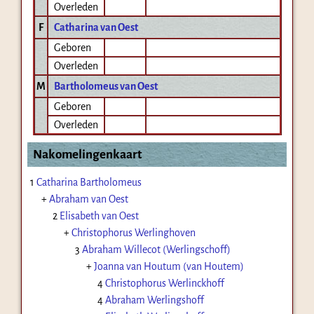
Overleden
F
Catharina van Oest
Geboren
Overleden
M
Bartholomeus van Oest
Geboren
Overleden
Nakomelingenkaart
1
Catharina Bartholomeus
+
Abraham van Oest
2
Elisabeth van Oest
+
Christophorus Werlinghoven
3
Abraham Willecot (Werlingschoff)
+
Joanna van Houtum (van Houtem)
4
Christophorus Werlinckhoff
4
Abraham Werlingshoff