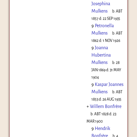
Josephina
Mulkens
b:
ABT
1857
d:
22 SEP 1935
9
Petronella
Mulkens
b:
ABT
1862
d:
1 NOV 1926
9
Joanna
Hubertina
Mulkens
b:
28
JAN 1869
d:
31 MAY
1904
9
Kaspar Joannes
Mulkens
b:
ABT
1853
d:
26 AUG 1935
+
Willem Bonfrère
b:
ABT 1828
d:
23
MAR 1900
9
Hendrik
Bonfrère
b:
4