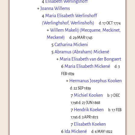
4
Elisabeth Werlingshoff
+
Joanna Willems
4
Maria Elisabeth Werlinshoff
(Werlinghshof, Werlinshofs)
d:
17 OCT 1774
+
Willem Makelij (Mecquene, Meckinet,
Meckené)
d:
29 MAR 1745
5
Catharina Mickeni
5
Abramus (Abraham) Mickené
+
Maria Elisabeth van der Bongaert
6
Maria Elisabeth Mickené
d:
3
FEB 1839
+
Hermanus Josephus Kooken
d:
22 SEP 1839
7
Michiel Kooken
b:
7 DEC
1798
d:
27 JUN 1868
7
Hendrik Koeken
b:
17 FEB
1795
d:
3 APR 1873
7
Elisabeth Koeken
6
Ida Mickené
d:
6 MAY 1822