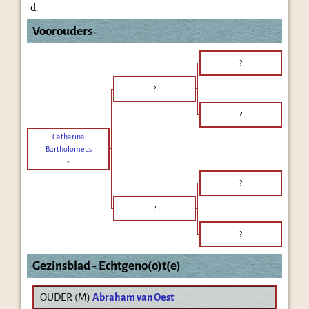
d:
Voorouders
?
?
?
Catharina
Bartholomeus
-
?
?
?
Gezinsblad - Echtgeno(o)t(e)
OUDER (
M
)
Abraham van Oest