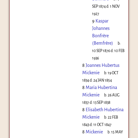
SEP 1874
d:
1 NOV
1927
9
Kaspar
Johannes
Bonfrère
(Bemfrère)
b:
10 SEP 1876
d:
10 FEB
1936
8
Joannes Hubertus
Mickenie
b:
19 OCT
1834
d:
24 JAN 1854
8
Maria Hubertina
Mickenie
b:
26 AUG
1837
d:
13 SEP 1838
8
Elisabeth Hubertina
Mickenie
b:
22 FEB
1843
d:
11 OCT 1847
8
Mickenie
b:
15 MAY