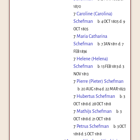
1870
7
Caroline (Carolina)
Schefman
b:
4 OCT 1805
d:
9
OCT 1805
7
Maria Catharina
Schefman
b:
7 JAN 1811
d:
7
FEB 1836
7
Helene (Helena)
Schefman
b:
13 FEB 1813
d:
3
NOV 1813
7
Pierre (Pieter) Schefman
b:
20 AUG 1814
d:
22 MAR 1823
7
Hubertus Schefman
b:
3
OCT 1818
d:
28 OCT 1818
7
Mathijs Schefman
b:
3
OCT 1818
d:
21 OCT 1818
7
Petrus Schefman
b:
3 OCT
1818
d:
5 OCT 1818