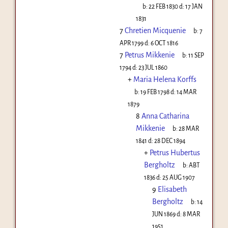
b:
22 FEB 1830
d:
17 JAN
1831
7
Chretien Micquenie
b:
7
APR 1799
d:
6 OCT 1816
7
Petrus Mikkenie
b:
11 SEP
1794
d:
23 JUL 1860
+
Maria Helena Korffs
b:
19 FEB 1798
d:
14 MAR
1879
8
Anna Catharina
Mikkenie
b:
28 MAR
1841
d:
28 DEC 1894
+
Petrus Hubertus
Bergholtz
b:
ABT
1836
d:
25 AUG 1907
9
Elisabeth
Bergholtz
b:
14
JUN 1869
d:
8 MAR
1951