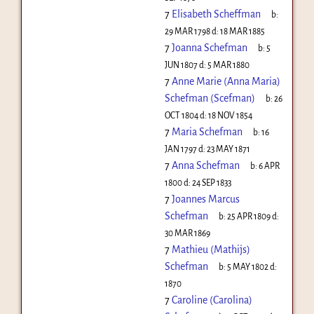
7
Elisabeth Scheffman
b:
29 MAR 1798
d:
18 MAR 1885
7
Joanna Schefman
b:
5
JUN 1807
d:
5 MAR 1880
7
Anne Marie (Anna Maria)
Schefman (Scefman)
b:
26
OCT 1804
d:
18 NOV 1854
7
Maria Schefman
b:
16
JAN 1797
d:
23 MAY 1871
7
Anna Schefman
b:
6 APR
1800
d:
24 SEP 1833
7
Joannes Marcus
Schefman
b:
25 APR 1809
d:
30 MAR 1869
7
Mathieu (Mathijs)
Schefman
b:
5 MAY 1802
d:
1870
7
Caroline (Carolina)