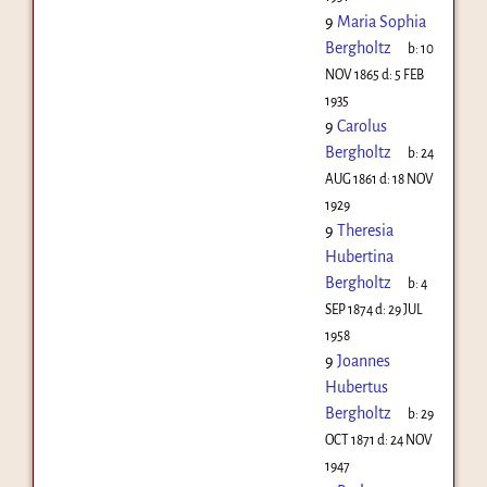
9
Maria Sophia
Bergholtz
b:
10
NOV 1865
d:
5 FEB
1935
9
Carolus
Bergholtz
b:
24
AUG 1861
d:
18 NOV
1929
9
Theresia
Hubertina
Bergholtz
b:
4
SEP 1874
d:
29 JUL
1958
9
Joannes
Hubertus
Bergholtz
b:
29
OCT 1871
d:
24 NOV
1947