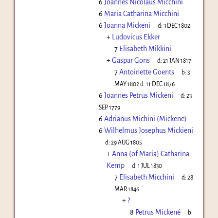
6
Joannes Nicolaus Micchini
6
Maria Catharina Micchini
6
Joanna Mickeni
d:
3 DEC 1802
+
Ludovicus Ekker
7
Elisabeth Mikkini
+
Gaspar Gons
d:
21 JAN 1817
7
Antoinette Goents
b:
3
MAY 1802
d:
11 DEC 1876
6
Joannes Petrus Mickeni
d:
23
SEP 1779
6
Adrianus Michini (Mickene)
6
Wilhelmus Josephus Mickieni
d:
29 AUG 1805
+
Anna (of Maria) Catharina
Kemp
d:
1 JUL 1830
7
Elisabeth Micchini
d:
28
MAR 1846
+
?
8
Petrus Mickené
b: