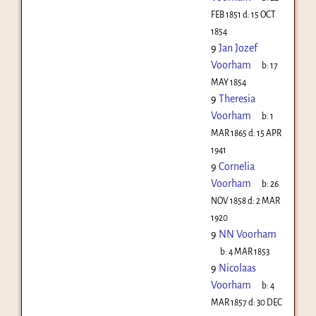
FEB 1851
d:
15 OCT
1854
9
Jan Jozef
Voorham
b:
17
MAY 1854
9
Theresia
Voorham
b:
1
MAR 1865
d:
15 APR
1941
9
Cornelia
Voorham
b:
26
NOV 1858
d:
2 MAR
1920
9
NN Voorham
b:
4 MAR 1853
9
Nicolaas
Voorham
b:
4
MAR 1857
d:
30 DEC