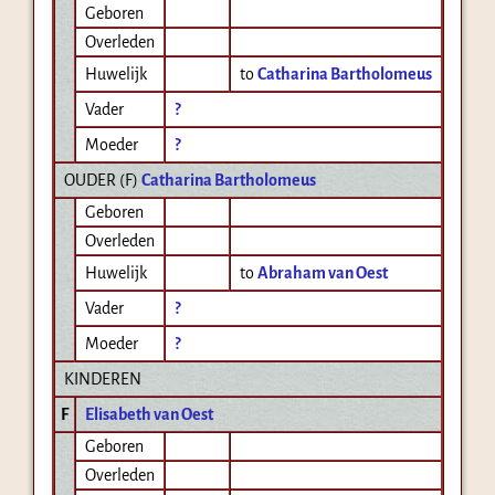
Geboren
Overleden
Huwelijk
to
Catharina Bartholomeus
Vader
?
Moeder
?
OUDER (
F
)
Catharina Bartholomeus
Geboren
Overleden
Huwelijk
to
Abraham van Oest
Vader
?
Moeder
?
KINDEREN
F
Elisabeth van Oest
Geboren
Overleden