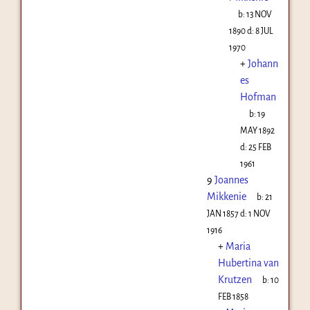
b:
13 NOV
1890
d:
8 JUL
1970
+
Johann
es
Hofman
b:
19
MAY 1892
d:
25 FEB
1961
9
Joannes
Mikkenie
b:
21
JAN 1857
d:
1 NOV
1916
+
Maria
Hubertina van
Krutzen
b:
10
FEB 1858