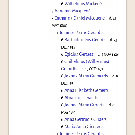
6
Wilhelmus Mickené
5
Adrianus Micquené
5
Catharina Daniel Micquene
d:
23
MAY 1800
+
Joannes Petrus Gerardts
6
Bartholomeus Gerarts
d:
23
DEC 1815
6
Egidius Geraets
d:
8 NOV 1826
6
Guilielmus (Wilhelmus)
Gerardts
d:
15 OCT 1839
6
Joanna Maria Gieraerds
d:
8
DEC 1831
6
Anna Elisabeth Geraerts
6
Abraham Geraerts
6
Joanna Maria Girrarts
d:
6
MAY 1841
6
Anna Gertrudis Giraers
6
Maria Anna Gieraerts
+
Joannes Petrus Gerardts