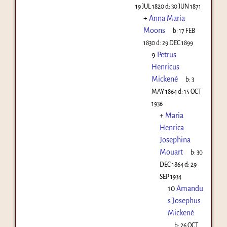
19 JUL 1820
d:
30 JUN 1871
+
Anna Maria
Moons
b:
17 FEB
1830
d:
29 DEC 1899
9
Petrus
Henricus
Mickené
b:
3
MAY 1864
d:
15 OCT
1936
+
Maria
Henrica
Josephina
Mouart
b:
30
DEC 1864
d:
29
SEP 1934
10
Amandu
s Josephus
Mickené
b:
26 OCT