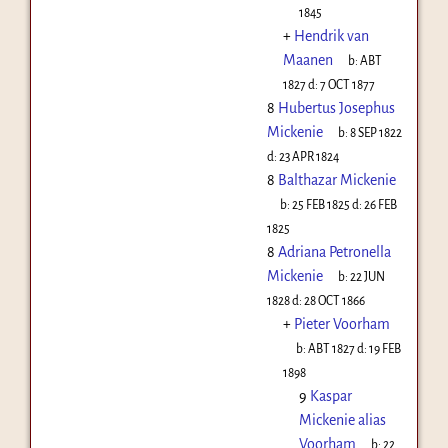
1845
+
Hendrik van
Maanen
b:
ABT
1827
d:
7 OCT 1877
8
Hubertus Josephus
Mickenie
b:
8 SEP 1822
d:
23 APR 1824
8
Balthazar Mickenie
b:
25 FEB 1825
d:
26 FEB
1825
8
Adriana Petronella
Mickenie
b:
22 JUN
1828
d:
28 OCT 1866
+
Pieter Voorham
b:
ABT 1827
d:
19 FEB
1898
9
Kaspar
Mickenie alias
Voorham
b:
22