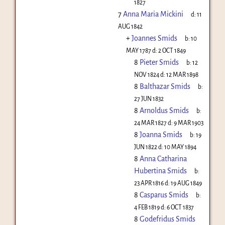
1827
7
Anna Maria Mickini
d:
11
AUG 1842
+
Joannes Smids
b:
10
MAY 1787
d:
2 OCT 1849
8
Pieter Smids
b:
12
NOV 1824
d:
12 MAR 1898
8
Balthazar Smids
b:
27 JUN 1832
8
Arnoldus Smids
b:
24 MAR 1827
d:
9 MAR 1903
8
Joanna Smids
b:
19
JUN 1822
d:
10 MAY 1894
8
Anna Catharina
Hubertina Smids
b:
23 APR 1816
d:
19 AUG 1849
8
Casparus Smids
b:
4 FEB 1819
d:
6 OCT 1837
8
Godefridus Smids