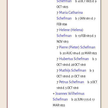
Schefman
b:
4 OCT 1805
d:
9
OCT 1805
7
Maria Catharina
Schefman
b:
7 JAN 1811
d:
7
FEB 1836
7
Helene (Helena)
Schefman
b:
13 FEB 1813
d:
3
NOV 1813
7
Pierre (Pieter) Schefman
b:
20 AUG 1814
d:
22 MAR 1823
7
Hubertus Schefman
b:
3
OCT 1818
d:
28 OCT 1818
7
Mathijs Schefman
b:
3
OCT 1818
d:
21 OCT 1818
7
Petrus Schefman
b:
3 OCT
1818
d:
5 OCT 1818
+
Joannes Wilhelmus
Schefman
b:
25 JUN 1775
d:
17
MAR 1855