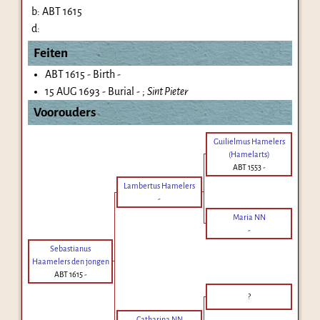
b:
ABT 1615
d:
Feiten
ABT 1615 - Birth -
15 AUG 1693 - Burial - ;
Sint Pieter
Voorouders
Guilielmus Hamelers
(Hamelarts)
ABT 1553
-
Lambertus Hamelers
-
Maria NN
-
Sebastianus
Haamelers den jongen
ABT 1615
-
?
Catharina NN