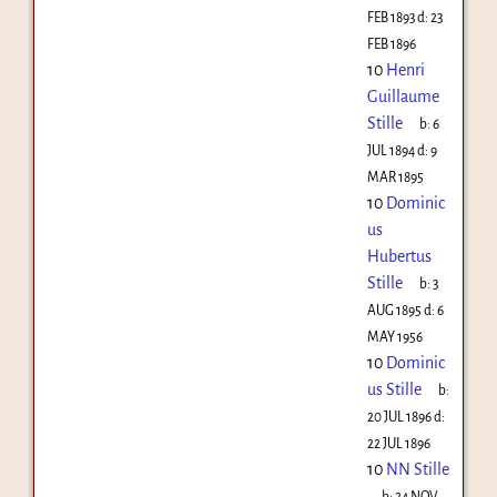
FEB 1893
d:
23
FEB 1896
10
Henri
Guillaume
Stille
b:
6
JUL 1894
d:
9
MAR 1895
10
Dominic
us
Hubertus
Stille
b:
3
AUG 1895
d:
6
MAY 1956
10
Dominic
us Stille
b:
20 JUL 1896
d:
22 JUL 1896
10
NN Stille
b:
24 NOV