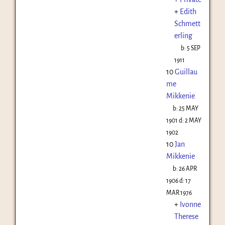
+
Edith
Schmett
erling
b:
5 SEP
1911
10
Guillau
me
Mikkenie
b:
25 MAY
1901
d:
2 MAY
1902
10
Jan
Mikkenie
b:
26 APR
1906
d:
17
MAR 1976
+
Ivonne
Therese