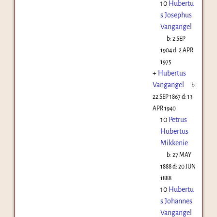
10
Hubertu
s Josephus
Vangangel
b:
2 SEP
1904
d:
2 APR
1975
+
Hubertus
Vangangel
b:
22 SEP 1867
d:
13
APR 1940
10
Petrus
Hubertus
Mikkenie
b:
27 MAY
1888
d:
20 JUN
1888
10
Hubertu
s Johannes
Vangangel