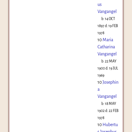
us
Vangangel
b:
14 OCT
1897
d:
19 FEB
1978
10
Maria
Catharina
Vangangel
b:
22 MAY
1900
d:
19 JUL
1969
10
Josephin
a
Vangangel
b:
18 MAY
1902
d:
22 FEB
1978
10
Hubertu
s Josephus