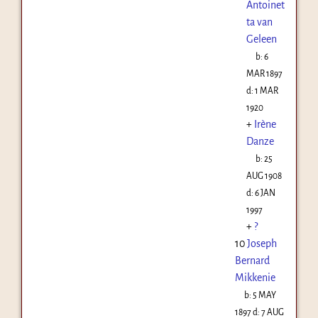
Antoinet
ta van
Geleen
b:
6
MAR 1897
d:
1 MAR
1920
+
Irène
Danze
b:
25
AUG 1908
d:
6 JAN
1997
+
?
10
Joseph
Bernard
Mikkenie
b:
5 MAY
1897
d:
7 AUG