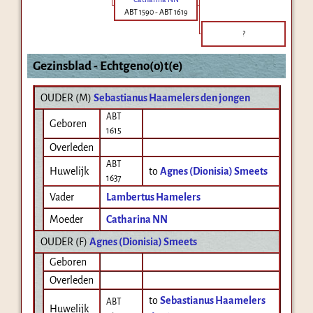
ABT 1590
-
ABT 1619
?
Gezinsblad - Echtgeno(o)t(e)
OUDER (
M
)
Sebastianus Haamelers den jongen
ABT
Geboren
1615
Overleden
ABT
Huwelijk
to
Agnes (Dionisia) Smeets
1637
Vader
Lambertus Hamelers
Moeder
Catharina NN
OUDER (
F
)
Agnes (Dionisia) Smeets
Geboren
Overleden
to
Sebastianus Haamelers
ABT
Huwelijk