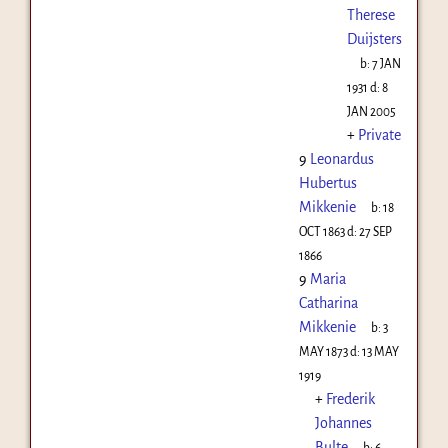
Therese
Duijsters
b:
7 JAN
1931
d:
8
JAN 2005
+
Private
9
Leonardus
Hubertus
Mikkenie
b:
18
OCT 1863
d:
27 SEP
1866
9
Maria
Catharina
Mikkenie
b:
3
MAY 1873
d:
13 MAY
1919
+
Frederik
Johannes
Bulte
b:
6