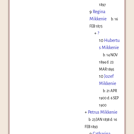
1897
9
Regina
Mikkenie
b:
16
FEB 1875
+
?
10
Hubertu
s Mikkenie
b:
14 NOV
1894
d:
23
MAR 1895
10
Jozef
Mikkenie
b:
21 APR
1900
d:
6 SEP
1900
+
Petrus Mikkenie
b:
23 JAN 1838
d:
16
FEB 1893
9
Catharina