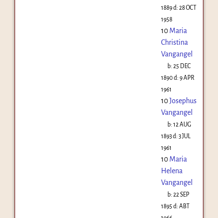
1889
d:
28 OCT
1958
10
Maria
Christina
Vangangel
b:
25 DEC
1890
d:
9 APR
1961
10
Josephus
Vangangel
b:
12 AUG
1893
d:
3 JUL
1961
10
Maria
Helena
Vangangel
b:
22 SEP
1895
d:
ABT
1966