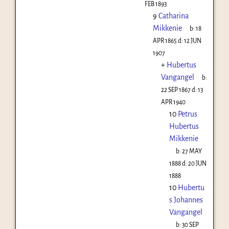
FEB 1893
9
Catharina
Mikkenie
b:
18
APR 1865
d:
12 JUN
1907
+
Hubertus
Vangangel
b:
22 SEP 1867
d:
13
APR 1940
10
Petrus
Hubertus
Mikkenie
b:
27 MAY
1888
d:
20 JUN
1888
10
Hubertu
s Johannes
Vangangel
b:
30 SEP