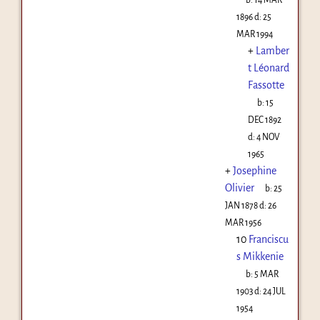
1896
d:
25
MAR 1994
+
Lamber
t Léonard
Fassotte
b:
15
DEC 1892
d:
4 NOV
1965
+
Josephine
Olivier
b:
25
JAN 1878
d:
26
MAR 1956
10
Franciscu
s Mikkenie
b:
5 MAR
1903
d:
24 JUL
1954