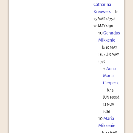
Catharina
Kreuwers
b:
25 MAR 1875
d:
20 MAY 1898
10
Gerardus
Mikkenie
b:
10 MAY
1897
d:
5 MAY
1975
+
Anna
Maria
Cierpeck
b:
15
JUN 1903
d:
12 NOV
1986
10
Maria
Mikkenie
b:
14 MAR