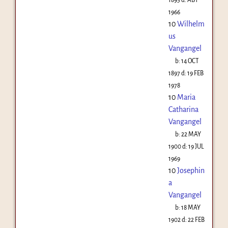
1966
10
Wilhelm
us
Vangangel
b:
14 OCT
1897
d:
19 FEB
1978
10
Maria
Catharina
Vangangel
b:
22 MAY
1900
d:
19 JUL
1969
10
Josephin
a
Vangangel
b:
18 MAY
1902
d:
22 FEB