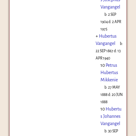
Vangangel
b:
2 SEP
1904
d:
2 APR
1975
+
Hubertus
Vangangel
b:
22 SEP 1867
d:
13
APR 1940
10
Petrus
Hubertus
Mikkenie
b:
27 MAY
1888
d:
20 JUN
1888
10
Hubertu
s Johannes
Vangangel
b:
30 SEP