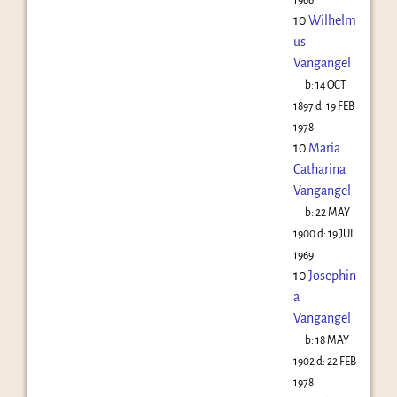
10
Wilhelm
us
Vangangel
b:
14 OCT
1897
d:
19 FEB
1978
10
Maria
Catharina
Vangangel
b:
22 MAY
1900
d:
19 JUL
1969
10
Josephin
a
Vangangel
b:
18 MAY
1902
d:
22 FEB
1978