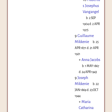
s Josephus
Vangangel
b:
2 SEP
1904
d:
2 APR
1975
9
Guillaume
Mikkenie
b:
25
APR 1871
d:
21 APR
1921
+
Anna Jacobs
b:
1 MAY 1867
d:
24 APR 1943
9
Joseph
Mikkenie
b:
22
JAN 1869
d:
23 OCT
1944
+
Maria
Catharina