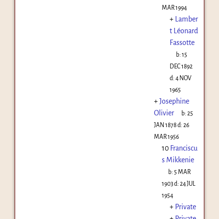
MAR 1994
+
Lamber
t Léonard
Fassotte
b:
15
DEC 1892
d:
4 NOV
1965
+
Josephine
Olivier
b:
25
JAN 1878
d:
26
MAR 1956
10
Franciscu
s Mikkenie
b:
5 MAR
1903
d:
24 JUL
1954
+
Private
+
Private