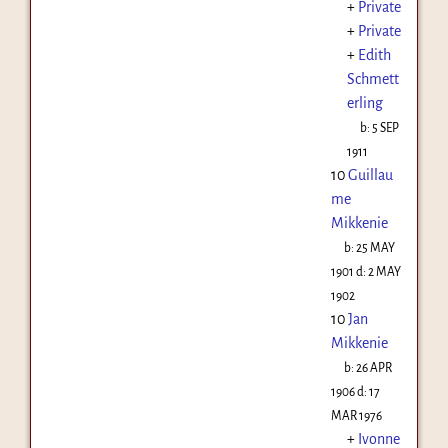
+
Private
+
Private
+
Edith
Schmett
erling
b:
5 SEP
1911
10
Guillau
me
Mikkenie
b:
25 MAY
1901
d:
2 MAY
1902
10
Jan
Mikkenie
b:
26 APR
1906
d:
17
MAR 1976
+
Ivonne