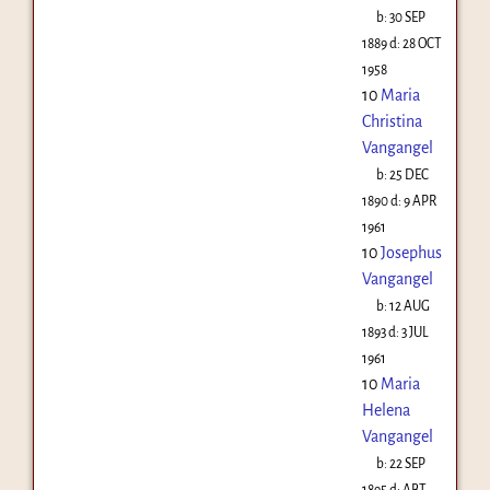
b:
30 SEP
1889
d:
28 OCT
1958
10
Maria
Christina
Vangangel
b:
25 DEC
1890
d:
9 APR
1961
10
Josephus
Vangangel
b:
12 AUG
1893
d:
3 JUL
1961
10
Maria
Helena
Vangangel
b:
22 SEP
1895
d:
ABT