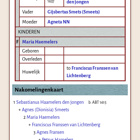
1637
den jongen
Vader
Gijsbertus Smets (Smeets)
Moeder
Agneta NN
KINDEREN
F
Maria Haemelers
Geboren
Overleden
to
Franciscus Franssen van
Huwelijk
Lichtenberg
Nakomelingenkaart
1
Sebastianus Haamelers den jongen
b:
ABT 1615
+
Agnes (Dionisia) Smeets
2
Maria Haemelers
+
Franciscus Franssen van Lichtenberg
3
Agnes Fransen
+
Petrus Hamelers