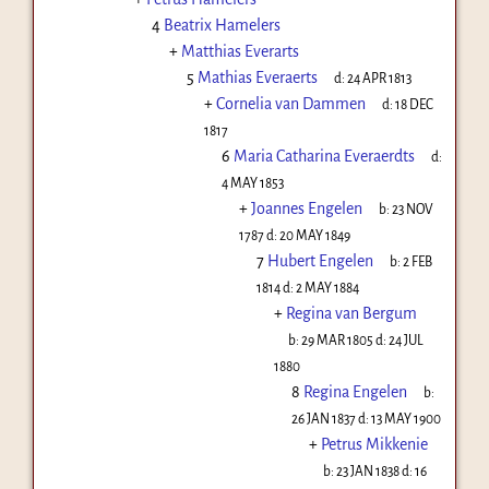
4
Beatrix Hamelers
+
Matthias Everarts
5
Mathias Everaerts
d:
24 APR 1813
+
Cornelia van Dammen
d:
18 DEC
1817
6
Maria Catharina Everaerdts
d:
4 MAY 1853
+
Joannes Engelen
b:
23 NOV
1787
d:
20 MAY 1849
7
Hubert Engelen
b:
2 FEB
1814
d:
2 MAY 1884
+
Regina van Bergum
b:
29 MAR 1805
d:
24 JUL
1880
8
Regina Engelen
b:
26 JAN 1837
d:
13 MAY 1900
+
Petrus Mikkenie
b:
23 JAN 1838
d:
16