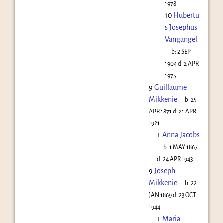
1978
10
Hubertu
s Josephus
Vangangel
b:
2 SEP
1904
d:
2 APR
1975
9
Guillaume
Mikkenie
b:
25
APR 1871
d:
21 APR
1921
+
Anna Jacobs
b:
1 MAY 1867
d:
24 APR 1943
9
Joseph
Mikkenie
b:
22
JAN 1869
d:
23 OCT
1944
+
Maria