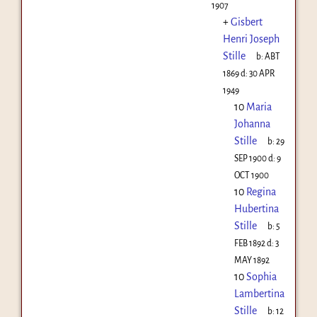
1907
+
Gisbert
Henri Joseph
Stille
b:
ABT
1869
d:
30 APR
1949
10
Maria
Johanna
Stille
b:
29
SEP 1900
d:
9
OCT 1900
10
Regina
Hubertina
Stille
b:
5
FEB 1892
d:
3
MAY 1892
10
Sophia
Lambertina
Stille
b:
12