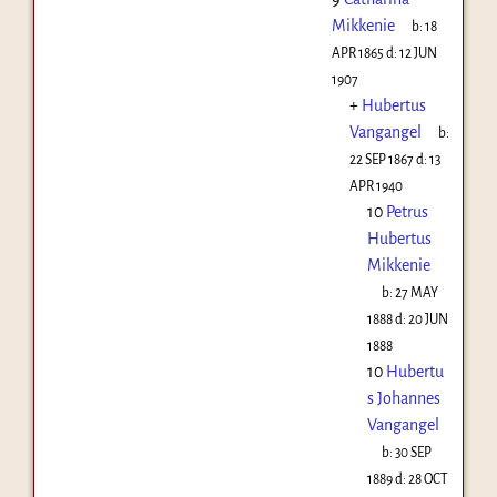
Mikkenie
b:
18
APR 1865
d:
12 JUN
1907
+
Hubertus
Vangangel
b:
22 SEP 1867
d:
13
APR 1940
10
Petrus
Hubertus
Mikkenie
b:
27 MAY
1888
d:
20 JUN
1888
10
Hubertu
s Johannes
Vangangel
b:
30 SEP
1889
d:
28 OCT