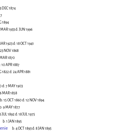
3 DEC 1874
77
G 1894
 MAR 1933
d:
JUN 1996
MAR 1923
d:
18 OCT 1941
23 NOV 1868
 MAR 1870
:
10 APR 1887
G 1822
d:
24 APR 1881
0
d:
7 MAY 1903
6 MAR 1858
b:
15 OCT 1860
d:
12 NOV 1894
b:
9 MAY 1877
6 JUL 1892
d:
18 JUL 1975
b:
1 JAN 1895
enie
b:
4 OCT 1893
d:
8 JAN 1895