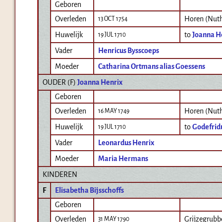
Geboren
Overleden
Horen (Nut
13 OCT 1754
Huwelijk
to
Joanna H
19 JUL 1710
Vader
Henricus Bysscoeps
Moeder
Catharina Ortmans alias Goessens
OUDER (
F
)
Joanna Henrix
Geboren
Overleden
Horen (Nut
16 MAY 1749
Huwelijk
to
Godefrid
19 JUL 1710
Vader
Leonardus Henrix
Moeder
Maria Hermans
KINDEREN
F
Elisabetha Bijsschoffs
Geboren
Overleden
Grijzegrubb
31 MAY 1790