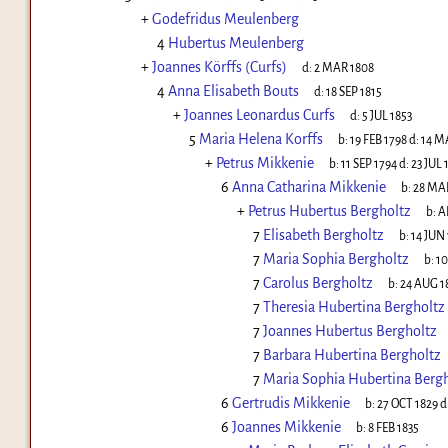
+
Godefridus Meulenberg
4
Hubertus Meulenberg
+
Joannes Körffs (Curfs)
d:
2 MAR 1808
4
Anna Elisabeth Bouts
d:
18 SEP 1815
+
Joannes Leonardus Curfs
d:
5 JUL 1853
5
Maria Helena Korffs
b:
19 FEB 1798
d:
14 M
+
Petrus Mikkenie
b:
11 SEP 1794
d:
23 JUL 
6
Anna Catharina Mikkenie
b:
28 MAR
+
Petrus Hubertus Bergholtz
b:
A
7
Elisabeth Bergholtz
b:
14 JUN
7
Maria Sophia Bergholtz
b:
10
7
Carolus Bergholtz
b:
24 AUG 1
7
Theresia Hubertina Bergholtz
7
Joannes Hubertus Bergholtz
7
Barbara Hubertina Bergholtz
7
Maria Sophia Hubertina Berg
6
Gertrudis Mikkenie
b:
27 OCT 1829
d
6
Joannes Mikkenie
b:
8 FEB 1835