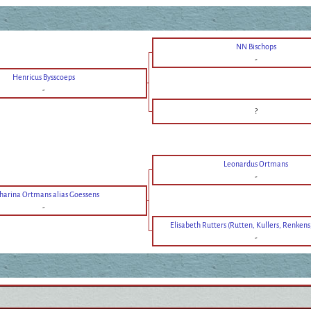
NN Bischops
-
Henricus Bysscoeps
-
?
Leonardus Ortmans
-
harina Ortmans alias Goessens
-
Elisabeth Rutters (Rutten, Kullers, Renkens,
-