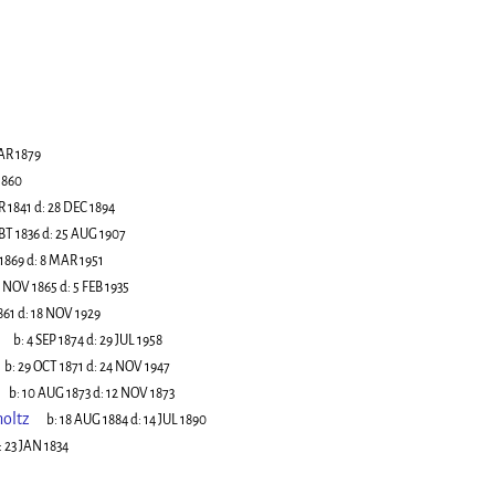
AR 1879
1860
 1841
d:
28 DEC 1894
BT 1836
d:
25 AUG 1907
 1869
d:
8 MAR 1951
 NOV 1865
d:
5 FEB 1935
861
d:
18 NOV 1929
b:
4 SEP 1874
d:
29 JUL 1958
b:
29 OCT 1871
d:
24 NOV 1947
b:
10 AUG 1873
d:
12 NOV 1873
holtz
b:
18 AUG 1884
d:
14 JUL 1890
:
23 JAN 1834