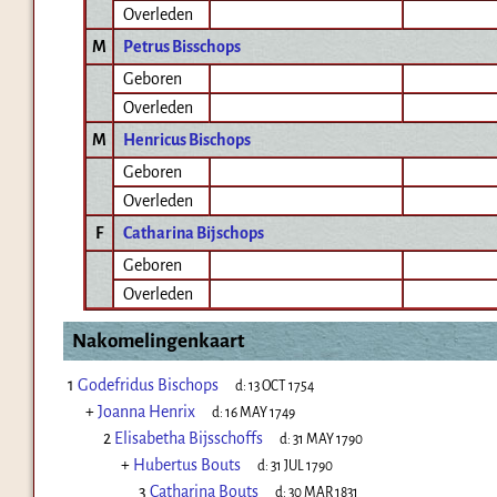
Overleden
M
Petrus Bisschops
Geboren
Overleden
M
Henricus Bischops
Geboren
Overleden
F
Catharina Bijschops
Geboren
Overleden
Nakomelingenkaart
1
Godefridus Bischops
d:
13 OCT 1754
+
Joanna Henrix
d:
16 MAY 1749
2
Elisabetha Bijsschoffs
d:
31 MAY 1790
+
Hubertus Bouts
d:
31 JUL 1790
3
Catharina Bouts
d:
30 MAR 1831