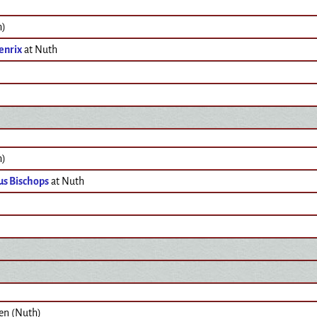
h)
enrix
at Nuth
h)
us Bischops
at Nuth
en (Nuth)