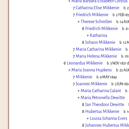
+
Maria Barbara Elisabeth Corsius
7
Catharina Elise Mikkenie
b:
2
7
Friedrich Mikkenie
b:
2 FEB 18
+
Therese Schreiber
b:
14 AU
8
Friedrich Mikkenie
b:
21
+
Katharina
8
Johann Mikkenie
b:
12 
7
Maria Catharina Mikkenie
b:
7
Maria Helena Mikkenie
b:
18
6
Leonardus Mikkenie
b:
3 NOV 1821
d
+
Maria Joanna Hupkens
b:
25 AU
7
Mikkenie
b:
9 MAY 1849
7
Joannes Mikkenie
b:
3 JUN 185
+
Maria Catharina Calant
b:
+
Maria Petronella Dewitte
8
Jan Theodoor Dewitte
8
Hubertus Mikkenie
b:
1
+
Louisa Johanna Evers
8
Johannes Hubertus Mikk