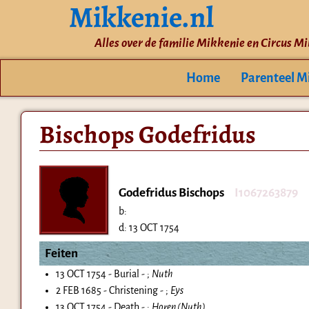
Mikkenie.nl
Alles over de familie Mikkenie en Circus M
Home
Parenteel M
Bischops Godefridus
Godefridus Bischops
I1067263879
b:
d:
13 OCT 1754
Feiten
13 OCT 1754 - Burial - ;
Nuth
2 FEB 1685 - Christening - ;
Eys
13 OCT 1754 - Death - ;
Horen (Nuth)