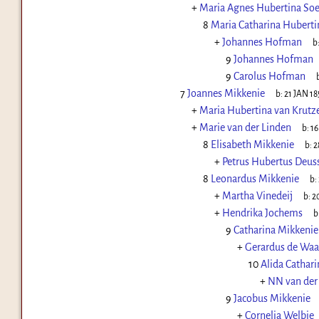
+
Maria Agnes Hubertina So
8
Maria Catharina Huberti
+
Johannes Hofman
b
9
Johannes Hofman
9
Carolus Hofman
7
Joannes Mikkenie
b:
21 JAN 18
+
Maria Hubertina van Krutz
+
Marie van der Linden
b:
16
8
Elisabeth Mikkenie
b:
2
+
Petrus Hubertus Deus
8
Leonardus Mikkenie
b:
+
Martha Vinedeij
b:
2
+
Hendrika Jochems
b
9
Catharina Mikkenie
+
Gerardus de Waa
10
Alida Cathar
+
NN van der
9
Jacobus Mikkenie
+
Cornelia Welbie