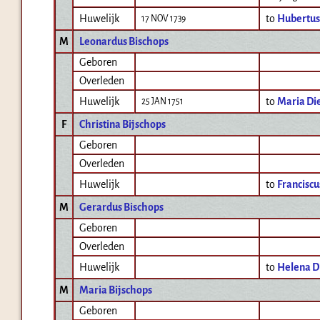
Huwelijk
to
Hubertus
17 NOV 1739
M
Leonardus Bischops
Geboren
Overleden
Huwelijk
to
Maria Di
25 JAN 1751
F
Christina Bijschops
Geboren
Overleden
Huwelijk
to
Franciscu
M
Gerardus Bischops
Geboren
Overleden
Huwelijk
to
Helena D
M
Maria Bijschops
Geboren