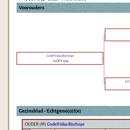
Voorouders
Godefridus Bischops
-
13 OCT 1754
Cat
Gezinsblad - Echtgeno(o)t(e)
OUDER (
M
)
Godefridus Bischops