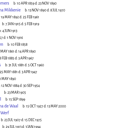
emers
b:
10 APR 1859
d:
23 NOV 1890
na Mikkenie
b:
13 NOV 1890
d:
8 JUL 1970
:
19 MAY 1892
d:
25 FEB 1961
b:
7 JAN 1915
d:
5 FEB 1919
b:
4 JUN 1913
57
d:
1 NOV 1916
en
b:
10 FEB 1858
 MAY 1861
d:
14 APR 1890
8 FEB 1885
d:
3 APR 1967
s
b:
31 JUL 1881
d:
5 OCT 1960
25 MAY 1881
d:
3 APR 1947
0 MAY 1890
:
12 NOV 1884
d:
30 SEP 1954
b:
23 MAR 1905
l
b:
15 SEP 1899
ina de Waal
b:
15 OCT 1927
d:
13 MAY 2000
 Werf
b:
23 JUL 1907
d:
15 DEC 1975
b:
29 JUL 1913
d:
3 JAN 1994