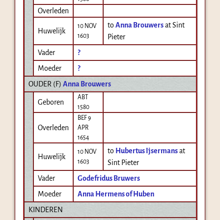
Overleden
to
Anna Brouwers
at Sint
10 NOV
Huwelijk
1603
Pieter
Vader
?
Moeder
?
OUDER (
F
)
Anna Brouwers
ABT
Geboren
1580
BEF 9
Overleden
APR
1654
to
Hubertus Ijsermans
at
10 NOV
Huwelijk
1603
Sint Pieter
Vader
Godefridus Bruwers
Moeder
Anna Hermens of Huben
KINDEREN