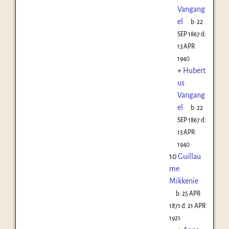
Vangang
el
b:
22
SEP 1867
d:
13 APR
1940
+
Hubert
us
Vangang
el
b:
22
SEP 1867
d:
13 APR
1940
10
Guillau
me
Mikkenie
b:
25 APR
1871
d:
21 APR
1921