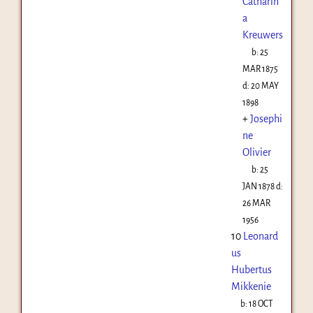
Catharin
a
Kreuwers
b:
25
MAR 1875
d:
20 MAY
1898
+
Josephi
ne
Olivier
b:
25
JAN 1878
d:
26 MAR
1956
10
Leonard
us
Hubertus
Mikkenie
b:
18 OCT