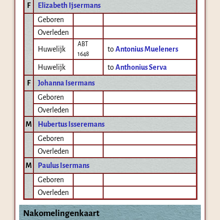
F
Elizabeth Ijsermans
Geboren
Overleden
ABT
Huwelijk
to
Antonius Mueleners
1648
Huwelijk
to
Anthonius Serva
F
Johanna Isermans
Geboren
Overleden
M
Hubertus Isseremans
Geboren
Overleden
M
Paulus Isermans
Geboren
Overleden
Nakomelingenkaart