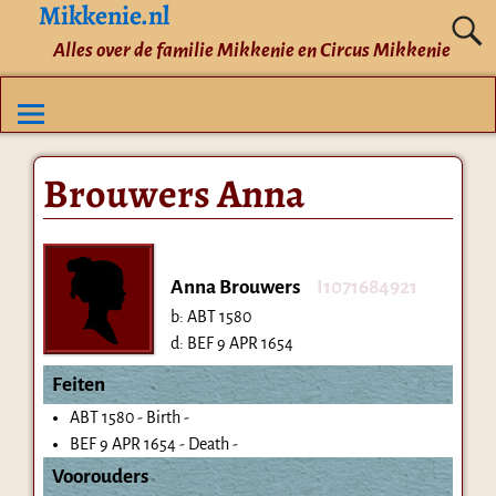
Mikkenie.nl
Alles over de familie Mikkenie en Circus Mikkenie
Brouwers Anna
Anna Brouwers
I1071684921
b:
ABT 1580
d:
BEF 9 APR 1654
Feiten
ABT 1580 - Birth -
BEF 9 APR 1654 - Death -
Voorouders