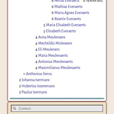
6
Petrus Everaerts
d:
19 MAR 1805
6
Mathias Everaerts
6
Maria Agnes Everaerts
6
Beatrix Everaerts
5
Maria Elisabeth Everaerts
5
Elisabeth Everaerts
4
Anna Meulenaers
4
Mechtildis Moleneers
4
Eli Meuleners
4
Maria Meulenaerts
4
Antonius Meulenaerts
4
Maximilianus Meulenaerts
+
Anthonius Serva
2
Johanna Isermans
2
Hubertus Isseremans
2
Paulus Isermans