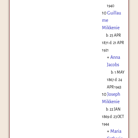
1940
10
Guillau
me
Mikkenie
b:
25 APR
1871
d:
21 APR
1921
+
Anna
Jacobs
b:
1 MAY
1867
d:
24
APR 1943
10
Joseph
Mikkenie
b:
22 JAN
1869
d:
23 OCT
1944
+
Maria