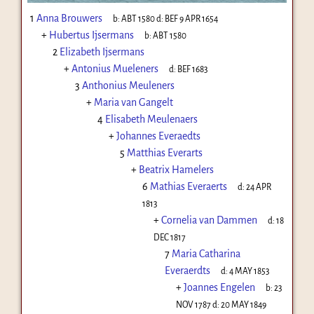
1
Anna Brouwers
b:
ABT 1580
d:
BEF 9 APR 1654
+
Hubertus Ijsermans
b:
ABT 1580
2
Elizabeth Ijsermans
+
Antonius Mueleners
d:
BEF 1683
3
Anthonius Meuleners
+
Maria van Gangelt
4
Elisabeth Meulenaers
+
Johannes Everaedts
5
Matthias Everarts
+
Beatrix Hamelers
6
Mathias Everaerts
d:
24 APR
1813
+
Cornelia van Dammen
d:
18
DEC 1817
7
Maria Catharina
Everaerdts
d:
4 MAY 1853
+
Joannes Engelen
b:
23
NOV 1787
d:
20 MAY 1849