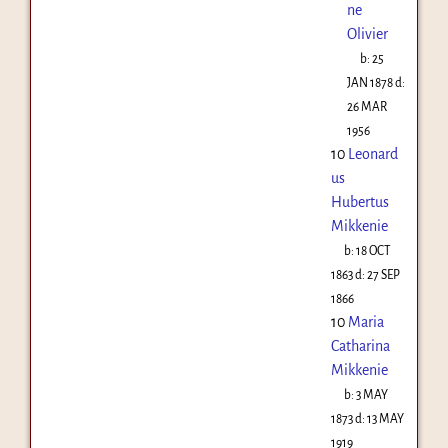
ne
Olivier
b:
25
JAN 1878
d:
26 MAR
1956
10
Leonard
us
Hubertus
Mikkenie
b:
18 OCT
1863
d:
27 SEP
1866
10
Maria
Catharina
Mikkenie
b:
3 MAY
1873
d:
13 MAY
1919