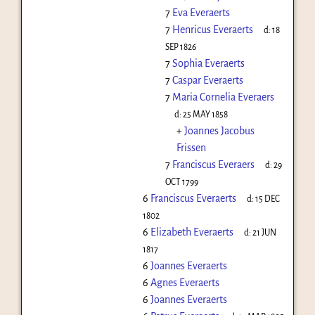
7
Eva Everaerts
7
Henricus Everaerts
d:
18
SEP 1826
7
Sophia Everaerts
7
Caspar Everaerts
7
Maria Cornelia Everaers
d:
25 MAY 1858
+
Joannes Jacobus
Frissen
7
Franciscus Everaers
d:
29
OCT 1799
6
Franciscus Everaerts
d:
15 DEC
1802
6
Elizabeth Everaerts
d:
21 JUN
1817
6
Joannes Everaerts
6
Agnes Everaerts
6
Joannes Everaerts