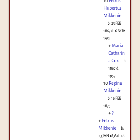
10
Petrus
Hubertus
Mikkenie
b:
23 FEB
1867
d:
6 NOV
1931
+
Maria
Catharin
a Cox
b:
1867
d:
1957
10
Regina
Mikkenie
b:
16 FEB
1875
+
?
+
Petrus
Mikkenie
b:
23 JAN 1838
d:
16