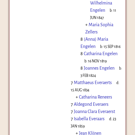
Wilhelmina
Engelen
b:
11
JUN 1847
+
Maria Sophia
Zellers
8
(Anna) Maria
Engelen
b:
15 SEP 1816
8
Catharina Engelen
b:
16 NOV 1819
8
Joannes Engelen
b:
3 FEB 1824
7
Matthaeus Everaerts
d:
15 AUG 1834
+
Catharina Reneers
7
Aldegond Everaers
7
Joanna Clara Everaerst
7
Isabella Everaars
d:
23
JAN 1859
+
Jean Klijnen