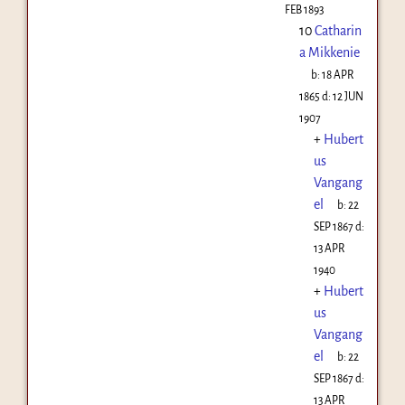
FEB 1893
10
Catharin
a Mikkenie
b:
18 APR
1865
d:
12 JUN
1907
+
Hubert
us
Vangang
el
b:
22
SEP 1867
d:
13 APR
1940
+
Hubert
us
Vangang
el
b:
22
SEP 1867
d:
13 APR