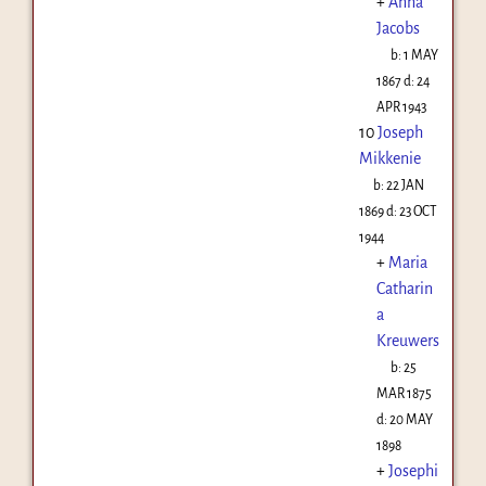
+
Anna
Jacobs
b:
1 MAY
1867
d:
24
APR 1943
10
Joseph
Mikkenie
b:
22 JAN
1869
d:
23 OCT
1944
+
Maria
Catharin
a
Kreuwers
b:
25
MAR 1875
d:
20 MAY
1898
+
Josephi