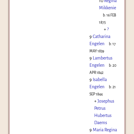
10
Regina
Mikkenie
b:
16 FEB
1875
+
?
9
Catharina
Engelen
b:
17
MAY 1839
9
Lambertus
Engelen
b:
20
APR 1842
9
Isabella
Engelen
b:
21
SEP 1844
+
Josephus
Petrus
Hubertus
Daems
9
Maria Regina