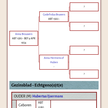
?
Godefridus Bruwers
ABT 1560
-
?
Anna Brouwers
ABT 1580
-
BEF 9 APR
1654
?
Anna Hermens of
Huben
-
?
Gezinsblad - Echtgeno(o)t(e)
OUDER (
M
)
Hubertus Ijsermans
ABT
Geboren
1580