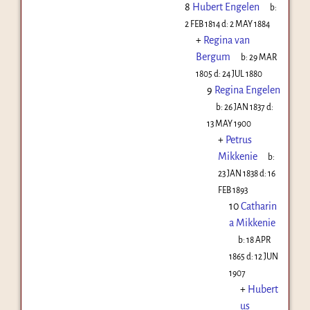
8
Hubert Engelen
b:
2 FEB 1814
d:
2 MAY 1884
+
Regina van
Bergum
b:
29 MAR
1805
d:
24 JUL 1880
9
Regina Engelen
b:
26 JAN 1837
d:
13 MAY 1900
+
Petrus
Mikkenie
b:
23 JAN 1838
d:
16
FEB 1893
10
Catharin
a Mikkenie
b:
18 APR
1865
d:
12 JUN
1907
+
Hubert
us