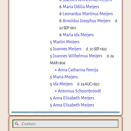
6
Maria Odilia Meijers
6
Leonardus Martinus Meijers
6
Arnoldus Josephus Meijers
d:
22 SEP 1801
6
Maria Ida Meijers
5
Martin Meijers
5
Joannes Meijers
d:
20 SEP 1822
5
Joannes Wilhelmus Meijers
d:
29
MAR 1806
+
Anna Catharina Femija
5
Maria Meijers
5
Ida Meijers
d:
29 AUG 1820
+
Antonius Schoonbroodt
5
Anna Elisabeth Meijers
5
Anna Elisabeth Meijers