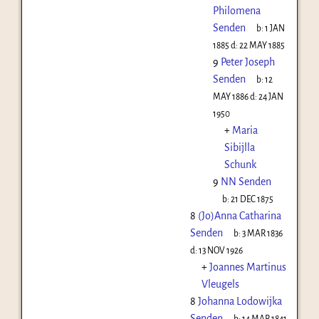
Philomena
Senden
b:
1 JAN
1885
d:
22 MAY 1885
9
Peter Joseph
Senden
b:
12
MAY 1886
d:
24 JAN
1950
+
Maria
Sibijlla
Schunk
9
NN Senden
b:
21 DEC 1875
8
(Jo)Anna Catharina
Senden
b:
3 MAR 1836
d:
13 NOV 1926
+
Joannes Martinus
Vleugels
8
Johanna Lodowijka
Senden
b:
14 MAR 1841