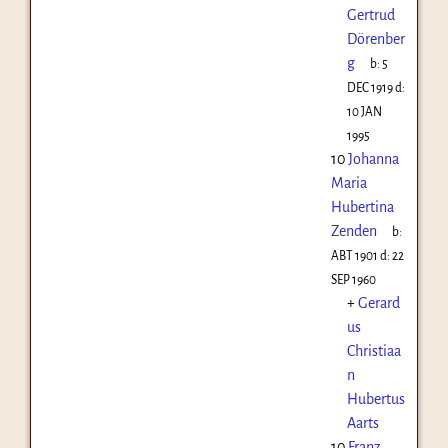
Gertrud
Dörenber
g
b:
5
DEC 1919
d:
10 JAN
1995
10
Johanna
Maria
Hubertina
Zenden
b:
ABT 1901
d:
22
SEP 1960
+
Gerard
us
Christiaa
n
Hubertus
Aarts
10
Franz