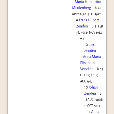
+
Maria Hubertina
Meulenberg
b:
26
APR 1845
d:
9 FEB 1922
9
Frans Hubert
Zenden
b:
21 FEB
1877
d:
24 NOV 1962
+
?
10
Lies
Zenden
+
Anna Maria
Elisabeth
Voncken
b:
19
DEC 1874
d:
17
AUG 1947
10
Johan
Zenden
b:
18 AUG 1916
d:
11 OCT 2003
+
Anna