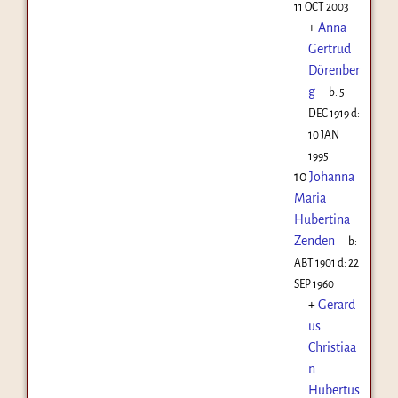
11 OCT 2003
+
Anna
Gertrud
Dörenber
g
b:
5
DEC 1919
d:
10 JAN
1995
10
Johanna
Maria
Hubertina
Zenden
b:
ABT 1901
d:
22
SEP 1960
+
Gerard
us
Christiaa
n
Hubertus