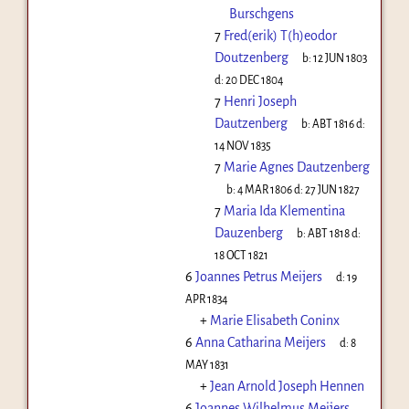
Burschgens
7
Fred(erik) T(h)eodor
Doutzenberg
b:
12 JUN 1803
d:
20 DEC 1804
7
Henri Joseph
Dautzenberg
b:
ABT 1816
d:
14 NOV 1835
7
Marie Agnes Dautzenberg
b:
4 MAR 1806
d:
27 JUN 1827
7
Maria Ida Klementina
Dauzenberg
b:
ABT 1818
d:
18 OCT 1821
6
Joannes Petrus Meijers
d:
19
APR 1834
+
Marie Elisabeth Coninx
6
Anna Catharina Meijers
d:
8
MAY 1831
+
Jean Arnold Joseph Hennen
6
Joannes Wilhelmus Meijers