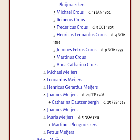
Pluijmaeckers
5
Michael Crous
d:
11 JAN 1802
5
Reinerus Crous
5
Fredericus Crous
d:
5 OCT 1805
5
Henricus Leonardus Crous
d:
4 NOV
1816
5
Joannes Petrus Crous
d:
9 NOV 1799
5
Martinus Crous
5
Anna Catharina Crues
4
Michael Meijers
4
Leonardus Meijers
4
Henricus Gerardus Meijers
4
Joannes Meijers
d:
24 FEB 1768
+
Catharina Dautzenbergh
d:
25 FEB 1768
4
Joannes Meijers
4
Maria Meijers
d:
5 NOV 1731
+
Martinus Pleugmeckers
4
Petrus Meijers
3
Petrus Meijers