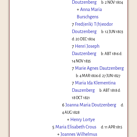
Doutzenberg
b:
2 NOV 1804
+
Anna Maria
Burschgens
7
Fred(erik) T(h)eodor
Doutzenberg
b:
12 JUN 1803
d:
20 DEC 1804
7
Henri Joseph
Dautzenberg
b:
ABT 1816
d:
14 NOV 1835
7
Marie Agnes Dautzenberg
b:
4 MAR 1806
d:
27 JUN 1827
7
Maria Ida Klementina
Dauzenberg
b:
ABT 1818
d:
18 OCT 1821
6
Joanna Maria Doutzenberg
d:
4 AUG 1828
+
Henry Lortye
5
Maria Elisabeth Crous
d:
11 APR 1815
+
Joannes Wilhelmus