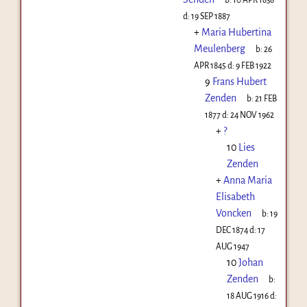
d:
19 SEP 1887
+
Maria Hubertina
Meulenberg
b:
26
APR 1845
d:
9 FEB 1922
9
Frans Hubert
Zenden
b:
21 FEB
1877
d:
24 NOV 1962
+
?
10
Lies
Zenden
+
Anna Maria
Elisabeth
Voncken
b:
19
DEC 1874
d:
17
AUG 1947
10
Johan
Zenden
b:
18 AUG 1916
d: