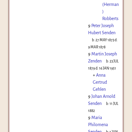
(Herman
)
Robberts
9
Peter Joseph
Hubert Senden
b:
27 MAY 1873
d:
9 MAR 1878
9
Martin Joseph
Zenden
b:
23 JUL
1879
d:
16 JAN 1951
+
Anna
Gertrud
Gehlen
9
Johan Arnold
Senden
b:
11 JUL
1882
9
Maria
Philomena
Senden
b:
1 JAN