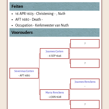
Feiten
16 APR 1603 - Christening - ;
Nuth
AFT 1680 - Death -
Occupation - Kerkmeester van Nuth
Voorouders
?
Joannes Corten
-
6 SEP 1646
?
Severinus Corten
-
AFT 1680
Joannes Renckens
-
Maria Renckens
-
2 JAN 1628
?