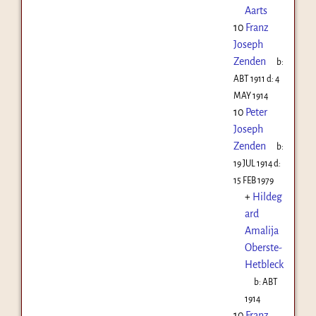
Aarts
10
Franz
Joseph
Zenden
b:
ABT 1911
d:
4
MAY 1914
10
Peter
Joseph
Zenden
b:
19 JUL 1914
d:
15 FEB 1979
+
Hildeg
ard
Amalija
Oberste-
Hetbleck
b:
ABT
1914
10
Franz