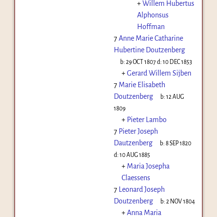
+
Willem Hubertus
Alphonsus
Hoffman
7
Anne Marie Catharine
Hubertine Doutzenberg
b:
29 OCT 1807
d:
10 DEC 1853
+
Gerard Willem Sijben
7
Marie Elisabeth
Doutzenberg
b:
12 AUG
1809
+
Pieter Lambo
7
Pieter Joseph
Dautzenberg
b:
8 SEP 1820
d:
10 AUG 1885
+
Maria Josepha
Claessens
7
Leonard Joseph
Doutzenberg
b:
2 NOV 1804
+
Anna Maria