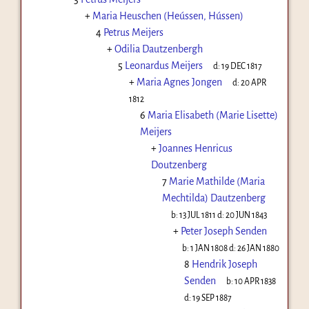
+
Maria Heuschen (Heússen, Hússen)
4
Petrus Meijers
+
Odilia Dautzenbergh
5
Leonardus Meijers
d:
19 DEC 1817
+
Maria Agnes Jongen
d:
20 APR
1812
6
Maria Elisabeth (Marie Lisette)
Meijers
+
Joannes Henricus
Doutzenberg
7
Marie Mathilde (Maria
Mechtilda) Dautzenberg
b:
13 JUL 1811
d:
20 JUN 1843
+
Peter Joseph Senden
b:
1 JAN 1808
d:
26 JAN 1880
8
Hendrik Joseph
Senden
b:
10 APR 1838
d:
19 SEP 1887