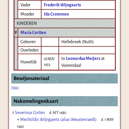
Vader
Frederik Wijngaarts
Moeder
Ida Crommen
KINDEREN
F
Maria Cortten
Geboren
Hellebroek (Nuth)
Overleden
to
Leonardus Meijers
at
18 NOV
Huwelijk
1653
Voerendaal
Bewijsmateriaal
[S86]
Nakomelingenkaart
1
Severinus Corten
d:
AFT 1680
+
Mechtildis Wijngaerts (alias Weustenraedt)
d:
1 MAY
1660