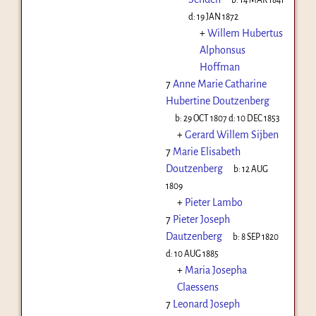
d:
19 JAN 1872
+
Willem Hubertus
Alphonsus
Hoffman
7
Anne Marie Catharine
Hubertine Doutzenberg
b:
29 OCT 1807
d:
10 DEC 1853
+
Gerard Willem Sijben
7
Marie Elisabeth
Doutzenberg
b:
12 AUG
1809
+
Pieter Lambo
7
Pieter Joseph
Dautzenberg
b:
8 SEP 1820
d:
10 AUG 1885
+
Maria Josepha
Claessens
7
Leonard Joseph