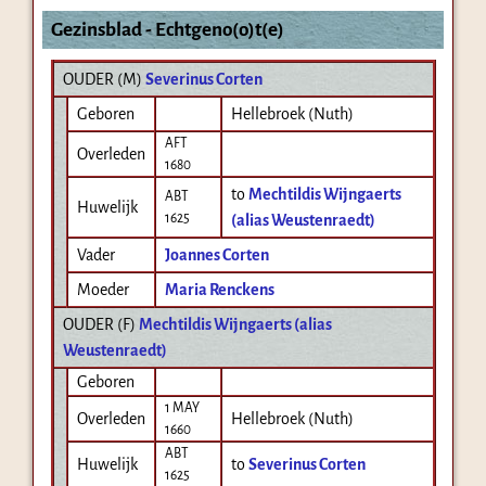
Gezinsblad - Echtgeno(o)t(e)
OUDER (
M
)
Severinus Corten
Geboren
Hellebroek (Nuth)
AFT
Overleden
1680
to
Mechtildis Wijngaerts
ABT
Huwelijk
1625
(alias Weustenraedt)
Vader
Joannes Corten
Moeder
Maria Renckens
OUDER (
F
)
Mechtildis Wijngaerts (alias
Weustenraedt)
Geboren
1 MAY
Overleden
Hellebroek (Nuth)
1660
ABT
Huwelijk
to
Severinus Corten
1625