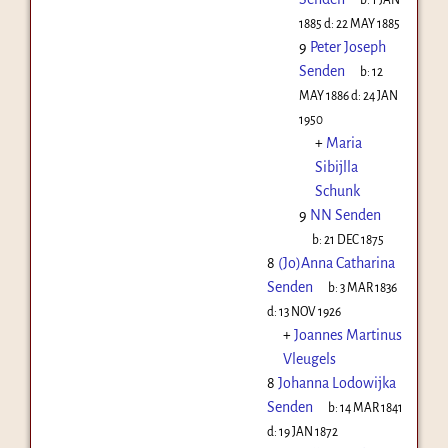
1885
d:
22 MAY 1885
9
Peter Joseph
Senden
b:
12
MAY 1886
d:
24 JAN
1950
+
Maria
Sibijlla
Schunk
9
NN Senden
b:
21 DEC 1875
8
(Jo)Anna Catharina
Senden
b:
3 MAR 1836
d:
13 NOV 1926
+
Joannes Martinus
Vleugels
8
Johanna Lodowijka
Senden
b:
14 MAR 1841
d:
19 JAN 1872