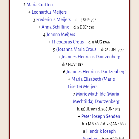
2
Maria Cortten
+
Leonardus Meijers
3
Fredericus Meijers
d:
13 SEP 1732
+
Anna Schillinx
d:
5 DEC 1733
4
Joanna Meijers
+
Theodorus Crous
d:
8 AUG 1766
5
(Jo)anna Maria Crous
d:
25 JUN 1799
+
Joannes Henricus Dautzenberg
d:
3 NOV 1817
6
Joannes Henricus Doutzenberg
+
Maria Elisabeth (Marie
Lisette) Meijers
7
Marie Mathilde (Maria
Mechtilda) Dautzenberg
b:
13 JUL 1811
d:
20 JUN 1843
+
Peter Joseph Senden
b:
1 JAN 1808
d:
26 JAN 1880
8
Hendrik Joseph
Senden
b:
10 APR 1838