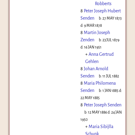
Robberts
8
Peter Joseph Hubert
Senden
b:
27 MAY 1873
d:
9 MAR 1878
8
Martin Joseph
Zenden
b:
23 JUL 1879
d:
16 JAN 1951
+
Anna Gertrud
Gehlen
8
Johan Arnold
Senden
b:
11 JUL 1882
8
Maria Philomena
Senden
b:
1 JAN 1885
d:
22 MAY 1885
8
Peter Joseph Senden
b:
12 MAY 1886
d:
24 JAN
1950
+
Maria Sibijlla
Schunk