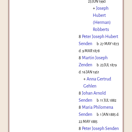
23 JUN 1990
+
Joseph
Hubert
(Herman)
Robberts
8
Peter Joseph Hubert
Senden
b:
27 MAY 1873
d:
9 MAR 1878
8
Martin Joseph
Zenden
b:
23 JUL 1879
d:
16 JAN 1951
+
Anna Gertrud
Gehlen
8
Johan Arnold
Senden
b:
11 JUL 1882
8
Maria Philomena
Senden
b:
1 JAN 1885
d:
22 MAY 1885
8
Peter Joseph Senden