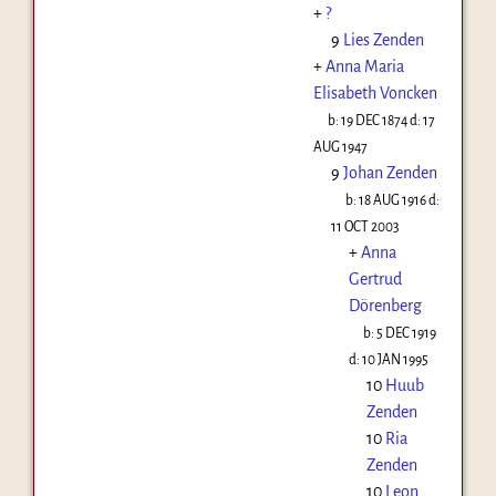
+
?
9
Lies Zenden
+
Anna Maria
Elisabeth Voncken
b:
19 DEC 1874
d:
17
AUG 1947
9
Johan Zenden
b:
18 AUG 1916
d:
11 OCT 2003
+
Anna
Gertrud
Dörenberg
b:
5 DEC 1919
d:
10 JAN 1995
10
Huub
Zenden
10
Ria
Zenden
10
Leon