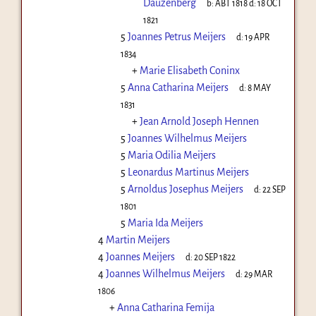
Dauzenberg
b:
ABT 1818
d:
18 OCT
1821
5
Joannes Petrus Meijers
d:
19 APR
1834
+
Marie Elisabeth Coninx
5
Anna Catharina Meijers
d:
8 MAY
1831
+
Jean Arnold Joseph Hennen
5
Joannes Wilhelmus Meijers
5
Maria Odilia Meijers
5
Leonardus Martinus Meijers
5
Arnoldus Josephus Meijers
d:
22 SEP
1801
5
Maria Ida Meijers
4
Martin Meijers
4
Joannes Meijers
d:
20 SEP 1822
4
Joannes Wilhelmus Meijers
d:
29 MAR
1806
+
Anna Catharina Femija