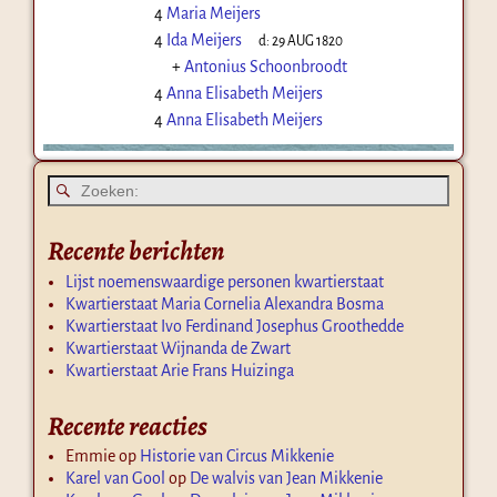
4
Maria Meijers
4
Ida Meijers
d:
29 AUG 1820
+
Antonius Schoonbroodt
4
Anna Elisabeth Meijers
4
Anna Elisabeth Meijers
Recente berichten
Lijst noemenswaardige personen kwartierstaat
Kwartierstaat Maria Cornelia Alexandra Bosma
Kwartierstaat Ivo Ferdinand Josephus Groothedde
Kwartierstaat Wijnanda de Zwart
Kwartierstaat Arie Frans Huizinga
Recente reacties
Emmie
op
Historie van Circus Mikkenie
Karel van Gool
op
De walvis van Jean Mikkenie