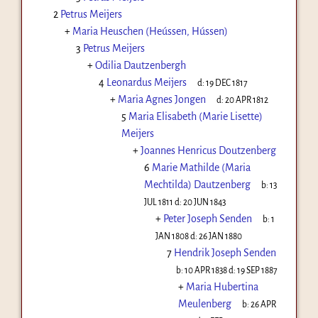
2
Petrus Meijers
+
Maria Heuschen (Heússen, Hússen)
3
Petrus Meijers
+
Odilia Dautzenbergh
4
Leonardus Meijers
d:
19 DEC 1817
+
Maria Agnes Jongen
d:
20 APR 1812
5
Maria Elisabeth (Marie Lisette)
Meijers
+
Joannes Henricus Doutzenberg
6
Marie Mathilde (Maria
Mechtilda) Dautzenberg
b:
13
JUL 1811
d:
20 JUN 1843
+
Peter Joseph Senden
b:
1
JAN 1808
d:
26 JAN 1880
7
Hendrik Joseph Senden
b:
10 APR 1838
d:
19 SEP 1887
+
Maria Hubertina
Meulenberg
b:
26 APR