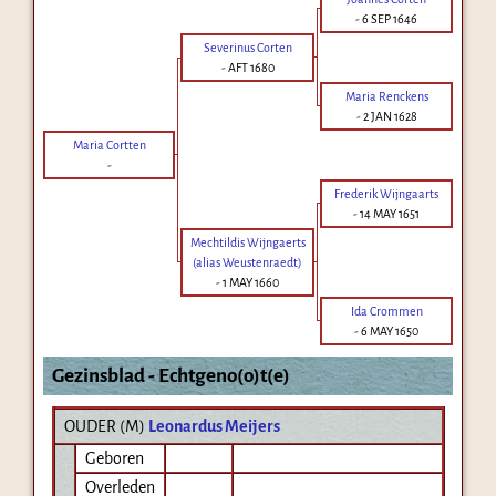
-
6 SEP 1646
Severinus Corten
-
AFT 1680
Maria Renckens
-
2 JAN 1628
Maria Cortten
-
Frederik Wijngaarts
-
14 MAY 1651
Mechtildis Wijngaerts
(alias Weustenraedt)
-
1 MAY 1660
Ida Crommen
-
6 MAY 1650
Gezinsblad - Echtgeno(o)t(e)
OUDER (
M
)
Leonardus Meijers
Geboren
Overleden