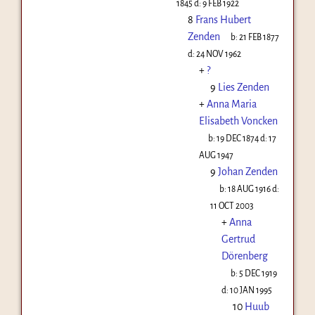
1845
d:
9 FEB 1922
8
Frans Hubert
Zenden
b:
21 FEB 1877
d:
24 NOV 1962
+
?
9
Lies Zenden
+
Anna Maria
Elisabeth Voncken
b:
19 DEC 1874
d:
17
AUG 1947
9
Johan Zenden
b:
18 AUG 1916
d:
11 OCT 2003
+
Anna
Gertrud
Dörenberg
b:
5 DEC 1919
d:
10 JAN 1995
10
Huub