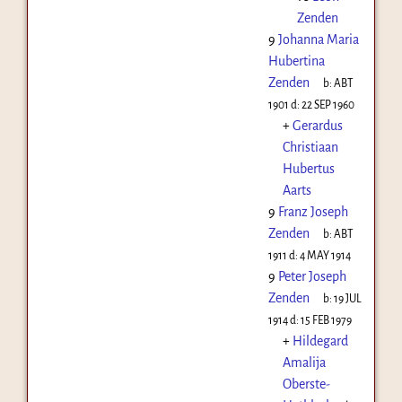
Zenden
9
Johanna Maria
Hubertina
Zenden
b:
ABT
1901
d:
22 SEP 1960
+
Gerardus
Christiaan
Hubertus
Aarts
9
Franz Joseph
Zenden
b:
ABT
1911
d:
4 MAY 1914
9
Peter Joseph
Zenden
b:
19 JUL
1914
d:
15 FEB 1979
+
Hildegard
Amalija
Oberste-