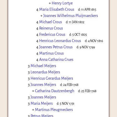
+
Henry Lortye
4
Maria Elisabeth Crous
d:
11 APR 1815
+
Joannes Wilhelmus Pluijmaeckers
4
Michael Crous
d:
11 JAN 1802
4
Reinerus Crous
4
Fredericus Crous
d:
5 OCT 1805
4
Henricus Leonardus Crous
d:
4 NOV 1816
4
Joannes Petrus Crous
d:
9 NOV 1799
4
Martinus Crous
4
Anna Catharina Crues
3
Michael Meijers
3
Leonardus Meijers
3
Henricus Gerardus Meijers
3
Joannes Meijers
d:
24 FEB 1768
+
Catharina Dautzenbergh
d:
25 FEB 1768
3
Joannes Meijers
3
Maria Meijers
d:
5 NOV 1731
+
Martinus Pleugmeckers
3
Petrus Meijers