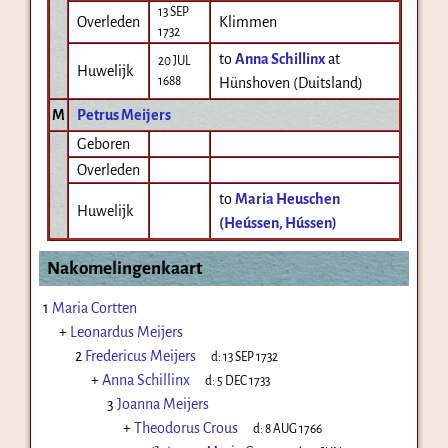
13 SEP
Overleden
Klimmen
1732
to
Anna Schillinx
at
20 JUL
Huwelijk
1688
Hünshoven (Duitsland)
M
Petrus Meijers
Geboren
Overleden
to
Maria Heuschen
Huwelijk
(Heússen, Hússen)
Nakomelingenkaart
1
Maria Cortten
+
Leonardus Meijers
2
Fredericus Meijers
d:
13 SEP 1732
+
Anna Schillinx
d:
5 DEC 1733
3
Joanna Meijers
+
Theodorus Crous
d:
8 AUG 1766