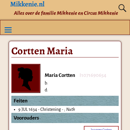
Mikkenie.nl
Alles over de familie Mikkenie en Circus Mikkenie
Cortten Maria
Maria Cortten
I1071690654
b:
d:
Feiten
9 JUL 1634 - Christening - ;
Nuth
Voorouders
Joannes Corten