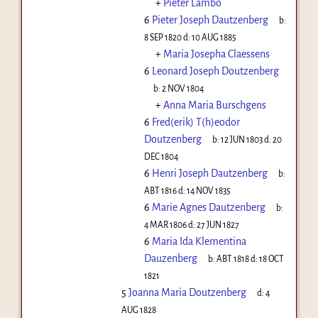
+
Pieter Lambo
6
Pieter Joseph Dautzenberg
b:
8 SEP 1820
d:
10 AUG 1885
+
Maria Josepha Claessens
6
Leonard Joseph Doutzenberg
b:
2 NOV 1804
+
Anna Maria Burschgens
6
Fred(erik) T(h)eodor
Doutzenberg
b:
12 JUN 1803
d:
20
DEC 1804
6
Henri Joseph Dautzenberg
b:
ABT 1816
d:
14 NOV 1835
6
Marie Agnes Dautzenberg
b:
4 MAR 1806
d:
27 JUN 1827
6
Maria Ida Klementina
Dauzenberg
b:
ABT 1818
d:
18 OCT
1821
5
Joanna Maria Doutzenberg
d:
4
AUG 1828