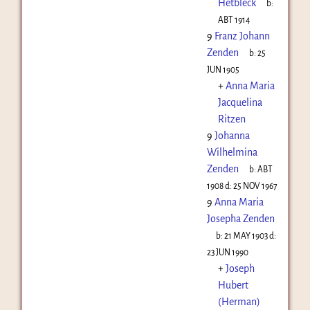
Hetbleck
b:
ABT 1914
9
Franz Johann
Zenden
b:
25
JUN 1905
+
Anna Maria
Jacquelina
Ritzen
9
Johanna
Wilhelmina
Zenden
b:
ABT
1908
d:
25 NOV 1967
9
Anna Maria
Josepha Zenden
b:
21 MAY 1903
d:
23 JUN 1990
+
Joseph
Hubert
(Herman)