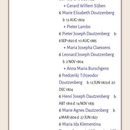
+
Gerard Willem Sijben
6
Marie Elisabeth Doutzenberg
b:
12 AUG 1809
+
Pieter Lambo
6
Pieter Joseph Dautzenberg
b:
8 SEP 1820
d:
10 AUG 1885
+
Maria Josepha Claessens
6
Leonard Joseph Doutzenberg
b:
2 NOV 1804
+
Anna Maria Burschgens
6
Fred(erik) T(h)eodor
Doutzenberg
b:
12 JUN 1803
d:
20
DEC 1804
6
Henri Joseph Dautzenberg
b:
ABT 1816
d:
14 NOV 1835
6
Marie Agnes Dautzenberg
b:
4 MAR 1806
d:
27 JUN 1827
6
Maria Ida Klementina