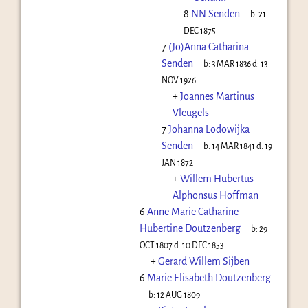
8
NN Senden
b:
21
DEC 1875
7
(Jo)Anna Catharina
Senden
b:
3 MAR 1836
d:
13
NOV 1926
+
Joannes Martinus
Vleugels
7
Johanna Lodowijka
Senden
b:
14 MAR 1841
d:
19
JAN 1872
+
Willem Hubertus
Alphonsus Hoffman
6
Anne Marie Catharine
Hubertine Doutzenberg
b:
29
OCT 1807
d:
10 DEC 1853
+
Gerard Willem Sijben
6
Marie Elisabeth Doutzenberg
b:
12 AUG 1809