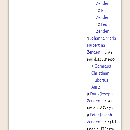
Zenden
10
Ria
Zenden
10
Leon
Zenden
9
Johanna Maria
Hubertina
Zenden
b:
ABT
1901
d:
22 SEP 1960
+
Gerardus
Christiaan
Hubertus
Aarts
9
Franz Joseph
Zenden
b:
ABT
1911
d:
4 MAY 1914
9
Peter Joseph
Zenden
b:
19 JUL
1914
d:
15 FEB 1979