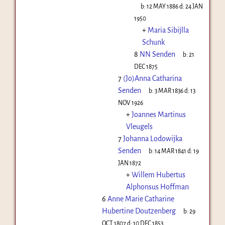
b:
12 MAY 1886
d:
24 JAN
1950
+
Maria Sibijlla
Schunk
8
NN Senden
b:
21
DEC 1875
7
(Jo)Anna Catharina
Senden
b:
3 MAR 1836
d:
13
NOV 1926
+
Joannes Martinus
Vleugels
7
Johanna Lodowijka
Senden
b:
14 MAR 1841
d:
19
JAN 1872
+
Willem Hubertus
Alphonsus Hoffman
6
Anne Marie Catharine
Hubertine Doutzenberg
b:
29
OCT 1807
d:
10 DEC 1853