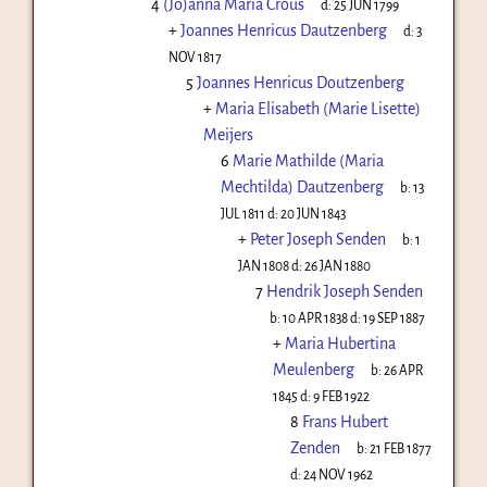
4
(Jo)anna Maria Crous
d:
25 JUN 1799
+
Joannes Henricus Dautzenberg
d:
3
NOV 1817
5
Joannes Henricus Doutzenberg
+
Maria Elisabeth (Marie Lisette)
Meijers
6
Marie Mathilde (Maria
Mechtilda) Dautzenberg
b:
13
JUL 1811
d:
20 JUN 1843
+
Peter Joseph Senden
b:
1
JAN 1808
d:
26 JAN 1880
7
Hendrik Joseph Senden
b:
10 APR 1838
d:
19 SEP 1887
+
Maria Hubertina
Meulenberg
b:
26 APR
1845
d:
9 FEB 1922
8
Frans Hubert
Zenden
b:
21 FEB 1877
d:
24 NOV 1962