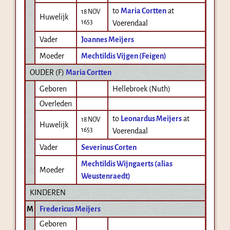
to
Maria Cortten
at
18 NOV
Huwelijk
1653
Voerendaal
Vader
Joannes Meijers
Moeder
Mechtildis Vijgen (Feigen)
OUDER (
F
)
Maria Cortten
Geboren
Hellebroek (Nuth)
Overleden
to
Leonardus Meijers
at
18 NOV
Huwelijk
1653
Voerendaal
Vader
Severinus Corten
Mechtildis Wijngaerts (alias
Moeder
Weustenraedt)
KINDEREN
M
Fredericus Meijers
Geboren