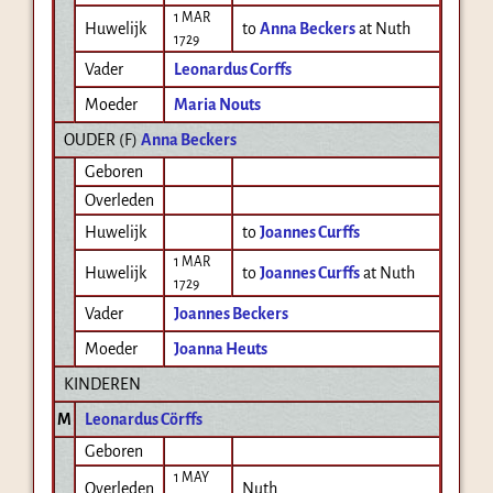
1 MAR
Huwelijk
to
Anna Beckers
at Nuth
1729
Vader
Leonardus Corffs
Moeder
Maria Nouts
OUDER (
F
)
Anna Beckers
Geboren
Overleden
Huwelijk
to
Joannes Curffs
1 MAR
Huwelijk
to
Joannes Curffs
at Nuth
1729
Vader
Joannes Beckers
Moeder
Joanna Heuts
KINDEREN
M
Leonardus Cörffs
Geboren
1 MAY
Overleden
Nuth