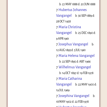
b:
27 MAY 1888
d:
20 JUN 1888
7
Hubertus Johannes
Vangangel
b:
30 SEP 1889
d:
28 OCT 1958
7
Maria Christina
Vangangel
b:
25 DEC 1890
d:
9 APR 1961
7
Josephus Vangangel
b:
12 AUG 1893
d:
3 JUL 1961
7
Maria Helena Vangangel
b:
22 SEP 1895
d:
ABT 1966
7
Wilhelmus Vangangel
b:
14 OCT 1897
d:
19 FEB 1978
7
Maria Catharina
Vangangel
b:
22 MAY 1900
d:
19 JUL 1969
7
Josephina Vangangel
b:
18 MAY 1902
d:
22 FEB 1978