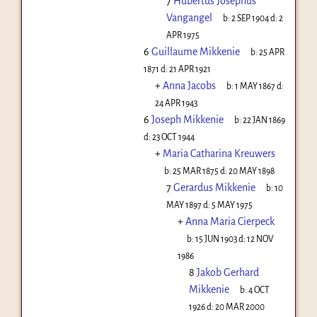
7
Hubertus Josephus
Vangangel
b:
2 SEP 1904
d:
2
APR 1975
6
Guillaume Mikkenie
b:
25 APR
1871
d:
21 APR 1921
+
Anna Jacobs
b:
1 MAY 1867
d:
24 APR 1943
6
Joseph Mikkenie
b:
22 JAN 1869
d:
23 OCT 1944
+
Maria Catharina Kreuwers
b:
25 MAR 1875
d:
20 MAY 1898
7
Gerardus Mikkenie
b:
10
MAY 1897
d:
5 MAY 1975
+
Anna Maria Cierpeck
b:
15 JUN 1903
d:
12 NOV
1986
8
Jakob Gerhard
Mikkenie
b:
4 OCT
1926
d:
20 MAR 2000