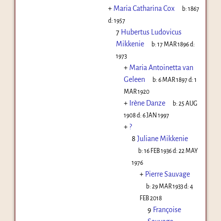
+
Maria Catharina Cox
b:
1867
d:
1957
7
Hubertus Ludovicus
Mikkenie
b:
17 MAR 1896
d:
1973
+
Maria Antoinetta van
Geleen
b:
6 MAR 1897
d:
1
MAR 1920
+
Irène Danze
b:
25 AUG
1908
d:
6 JAN 1997
+
?
8
Juliane Mikkenie
b:
16 FEB 1936
d:
22 MAY
1976
+
Pierre Sauvage
b:
29 MAR 1933
d:
4
FEB 2018
9
Françoise