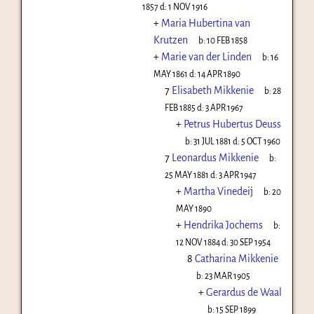
1857
d:
1 NOV 1916
+
Maria Hubertina van
Krutzen
b:
10 FEB 1858
+
Marie van der Linden
b:
16
MAY 1861
d:
14 APR 1890
7
Elisabeth Mikkenie
b:
28
FEB 1885
d:
3 APR 1967
+
Petrus Hubertus Deuss
b:
31 JUL 1881
d:
5 OCT 1960
7
Leonardus Mikkenie
b:
25 MAY 1881
d:
3 APR 1947
+
Martha Vinedeij
b:
20
MAY 1890
+
Hendrika Jochems
b:
12 NOV 1884
d:
30 SEP 1954
8
Catharina Mikkenie
b:
23 MAR 1905
+
Gerardus de Waal
b:
15 SEP 1899