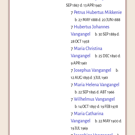
SEP 1867
d:
13 APR 1940
7
Petrus Hubertus Mikkenie
b:
27 MAY 1888
d:
20 JUN 1888
7
Hubertus Johannes
Vangangel
b:
30 SEP 1889
d:
28 OCT 1958
7
Maria Christina
Vangangel
b:
25 DEC 1890
d:
9 APR 1961
7
Josephus Vangangel
b:
12 AUG 1893
d:
3 JUL 1961
7
Maria Helena Vangangel
b:
22 SEP 1895
d:
ABT 1966
7
Wilhelmus Vangangel
b:
14 OCT 1897
d:
19 FEB 1978
7
Maria Catharina
Vangangel
b:
22 MAY 1900
d:
19 JUL 1969