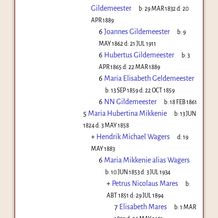
Gildemeester
b:
29 MAR 1832
d:
20
APR 1889
6
Joannes Gildemeester
b:
9
MAY 1862
d:
21 JUL 1911
6
Hubertus Gildemeester
b:
3
APR 1865
d:
22 MAR 1889
6
Maria Elisabeth Geldemeester
b:
13 SEP 1859
d:
22 OCT 1859
6
NN Gildemeester
b:
18 FEB 1861
5
Maria Hubertina Mikkenie
b:
13 JUN
1824
d:
3 MAY 1858
+
Hendrik Michael Wagers
d:
19
MAY 1883
6
Maria Mikkenie alias Wagers
b:
10 JUN 1853
d:
3 JUL 1934
+
Petrus Nicolaus Mares
b:
ABT 1851
d:
29 JUL 1894
7
Elisabeth Mares
b:
1 MAR