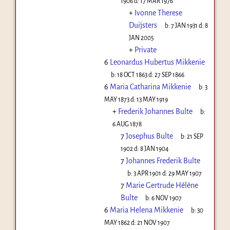
1906
d:
17 MAR 1976
+
Ivonne Therese
Duijsters
b:
7 JAN 1931
d:
8
JAN 2005
+
Private
6
Leonardus Hubertus Mikkenie
b:
18 OCT 1863
d:
27 SEP 1866
6
Maria Catharina Mikkenie
b:
3
MAY 1873
d:
13 MAY 1919
+
Frederik Johannes Bulte
b:
6 AUG 1878
7
Josephus Bulte
b:
21 SEP
1902
d:
8 JAN 1904
7
Johannes Frederik Bulte
b:
3 APR 1901
d:
29 MAY 1907
7
Marie Gertrude Hélène
Bulte
b:
6 NOV 1907
6
Maria Helena Mikkenie
b:
30
MAY 1862
d:
21 NOV 1907