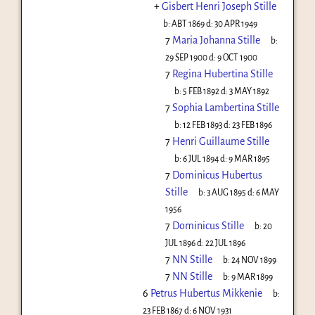
+
Gisbert Henri Joseph Stille
b:
ABT 1869
d:
30 APR 1949
7
Maria Johanna Stille
b:
29 SEP 1900
d:
9 OCT 1900
7
Regina Hubertina Stille
b:
5 FEB 1892
d:
3 MAY 1892
7
Sophia Lambertina Stille
b:
12 FEB 1893
d:
23 FEB 1896
7
Henri Guillaume Stille
b:
6 JUL 1894
d:
9 MAR 1895
7
Dominicus Hubertus
Stille
b:
3 AUG 1895
d:
6 MAY
1956
7
Dominicus Stille
b:
20
JUL 1896
d:
22 JUL 1896
7
NN Stille
b:
24 NOV 1899
7
NN Stille
b:
9 MAR 1899
6
Petrus Hubertus Mikkenie
b:
23 FEB 1867
d:
6 NOV 1931