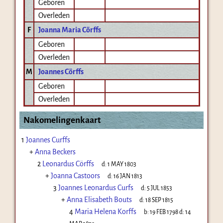
Geboren
Overleden
F
Joanna Maria Cörffs
Geboren
Overleden
M
Joannes Cörffs
Geboren
Overleden
Nakomelingenkaart
1
Joannes Curffs
+
Anna Beckers
2
Leonardus Cörffs
d:
1 MAY 1803
+
Joanna Castoors
d:
16 JAN 1813
3
Joannes Leonardus Curfs
d:
5 JUL 1853
+
Anna Elisabeth Bouts
d:
18 SEP 1815
4
Maria Helena Korffs
b:
19 FEB 1798
d:
14