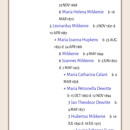
23 NOV 1868
6
Maria Helena Mikkenie
b:
18
MAR 1870
5
Leonardus Mikkenie
b:
3 NOV 1821
d:
10 APR 1887
+
Maria Joanna Hupkens
b:
25 AUG
1822
d:
24 APR 1881
6
Mikkenie
b:
9 MAY 1849
6
Joannes Mikkenie
b:
3 JUN 1850
d:
7 MAY 1903
+
Maria Catharina Calant
b:
6
MAR 1858
+
Maria Petronella Dewitte
b:
15 OCT 1860
d:
12 NOV 1894
7
Jan Theodoor Dewitte
b:
9 MAY 1877
7
Hubertus Mikkenie
b:
16
JUL 1892
d:
18 JUL 1975