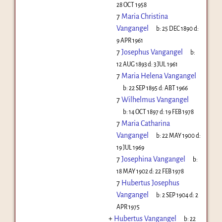
28 OCT 1958
7
Maria Christina
Vangangel
b:
25 DEC 1890
d:
9 APR 1961
7
Josephus Vangangel
b:
12 AUG 1893
d:
3 JUL 1961
7
Maria Helena Vangangel
b:
22 SEP 1895
d:
ABT 1966
7
Wilhelmus Vangangel
b:
14 OCT 1897
d:
19 FEB 1978
7
Maria Catharina
Vangangel
b:
22 MAY 1900
d:
19 JUL 1969
7
Josephina Vangangel
b:
18 MAY 1902
d:
22 FEB 1978
7
Hubertus Josephus
Vangangel
b:
2 SEP 1904
d:
2
APR 1975
+
Hubertus Vangangel
b:
22