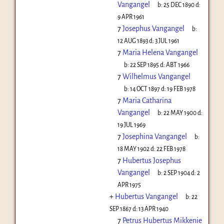
Vangangel
b:
25 DEC 1890
d:
9 APR 1961
7
Josephus Vangangel
b:
12 AUG 1893
d:
3 JUL 1961
7
Maria Helena Vangangel
b:
22 SEP 1895
d:
ABT 1966
7
Wilhelmus Vangangel
b:
14 OCT 1897
d:
19 FEB 1978
7
Maria Catharina
Vangangel
b:
22 MAY 1900
d:
19 JUL 1969
7
Josephina Vangangel
b:
18 MAY 1902
d:
22 FEB 1978
7
Hubertus Josephus
Vangangel
b:
2 SEP 1904
d:
2
APR 1975
+
Hubertus Vangangel
b:
22
SEP 1867
d:
13 APR 1940
7
Petrus Hubertus Mikkenie