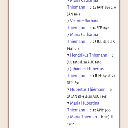
7
Maria Catharina
Thiemann
b:
28 JAN 1889
d:
9
JAN 1942
7
Victoire Barbara
Thiemann
b:
16 SEP 1892
7
Maria Catharina
Thiemann
b:
28 JUL 1895
d:
5
FEB 1914
7
Hendrikus Thiemann
b:
JUL 1910
d:
29 AUG 1910
7
Johannes Hubertus
Thiemann
b:
1 JUN 1891
d:
27
SEP 1891
7
Hubertus Thiemann
b:
25 JAN 1898
d:
20 AUG 1898
7
Maria Hubertina
Thiemann
b:
12 APR 1900
7
Maria Thieman
b:
12 JUL
1902