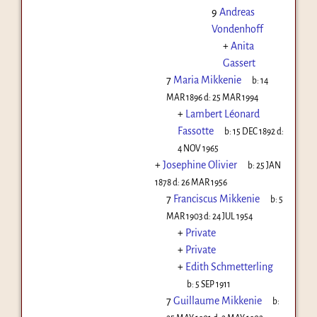
9
Andreas
Vondenhoff
+
Anita
Gassert
7
Maria Mikkenie
b:
14
MAR 1896
d:
25 MAR 1994
+
Lambert Léonard
Fassotte
b:
15 DEC 1892
d:
4 NOV 1965
+
Josephine Olivier
b:
25 JAN
1878
d:
26 MAR 1956
7
Franciscus Mikkenie
b:
5
MAR 1903
d:
24 JUL 1954
+
Private
+
Private
+
Edith Schmetterling
b:
5 SEP 1911
7
Guillaume Mikkenie
b: