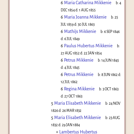
6
Maria Catharina Mikkenie
b:
4
DEC 1854
d:
1 AUG 1855
6
Maria Joanna Mikkenie
b:
25
JUL 1859
d:
30 JUL 1863
6
Mathijs Mikkenie
b:
6 SEP 1846
d:
6 JUL 1849
6
Paulus Hubertus Mikkenie
b:
27 AUG 1852
d:
22 JAN 1854
6
Petrus Mikkenie
b:
14 JUN 1845
d:
4 JUL 1845
6
Petrus Mikkenie
b:
8 JUN 1862
d:
12 JUL 1862
6
Regina Mikkenie
b:
3 OCT 1863
d:
27 OCT 1863
5
Maria Elisabeth Mikkenie
b:
24 NOV
1826
d:
26 MAR 1832
5
Maria Elisabeth Mikkenie
b:
23 AUG
1832
d:
29 JAN 1884
+
Lambertus Hubertus