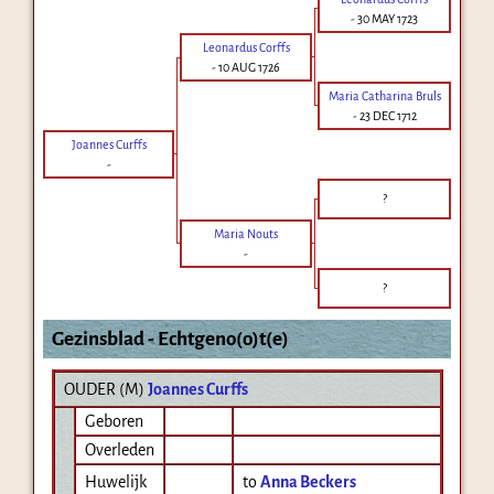
-
30 MAY 1723
Leonardus Corffs
-
10 AUG 1726
Maria Catharina Bruls
-
23 DEC 1712
Joannes Curffs
-
?
Maria Nouts
-
?
Gezinsblad - Echtgeno(o)t(e)
OUDER (
M
)
Joannes Curffs
Geboren
Overleden
Huwelijk
to
Anna Beckers