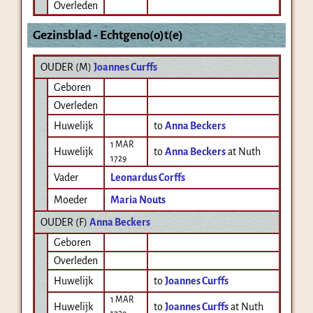
Overleden
Gezinsblad - Echtgeno(o)t(e)
OUDER (
M
)
Joannes Curffs
Geboren
Overleden
Huwelijk
to
Anna Beckers
1 MAR
Huwelijk
to
Anna Beckers
at Nuth
1729
Vader
Leonardus Corffs
Moeder
Maria Nouts
OUDER (
F
)
Anna Beckers
Geboren
Overleden
Huwelijk
to
Joannes Curffs
1 MAR
Huwelijk
to
Joannes Curffs
at Nuth