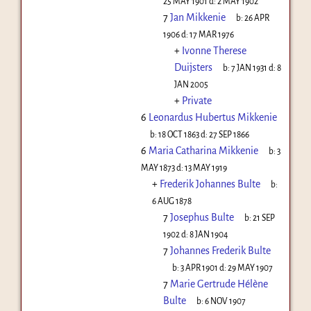
25 MAY 1901
d:
2 MAY 1902
7
Jan Mikkenie
b:
26 APR
1906
d:
17 MAR 1976
+
Ivonne Therese
Duijsters
b:
7 JAN 1931
d:
8
JAN 2005
+
Private
6
Leonardus Hubertus Mikkenie
b:
18 OCT 1863
d:
27 SEP 1866
6
Maria Catharina Mikkenie
b:
3
MAY 1873
d:
13 MAY 1919
+
Frederik Johannes Bulte
b:
6 AUG 1878
7
Josephus Bulte
b:
21 SEP
1902
d:
8 JAN 1904
7
Johannes Frederik Bulte
b:
3 APR 1901
d:
29 MAY 1907
7
Marie Gertrude Hélène
Bulte
b:
6 NOV 1907