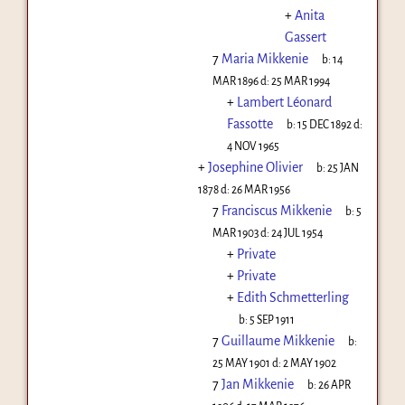
+
Anita
Gassert
7
Maria Mikkenie
b:
14
MAR 1896
d:
25 MAR 1994
+
Lambert Léonard
Fassotte
b:
15 DEC 1892
d:
4 NOV 1965
+
Josephine Olivier
b:
25 JAN
1878
d:
26 MAR 1956
7
Franciscus Mikkenie
b:
5
MAR 1903
d:
24 JUL 1954
+
Private
+
Private
+
Edith Schmetterling
b:
5 SEP 1911
7
Guillaume Mikkenie
b:
25 MAY 1901
d:
2 MAY 1902
7
Jan Mikkenie
b:
26 APR