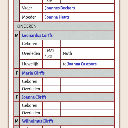
1729
Vader
Joannes Beckers
Moeder
Joanna Heuts
KINDEREN
M
Leonardus Cörffs
Geboren
1 MAY
Overleden
Nuth
1803
Huwelijk
to
Joanna Castoors
F
Maria Cörffs
Geboren
Overleden
F
Joanna Cörffs
Geboren
Overleden
M
Wilhelmus Cörffs