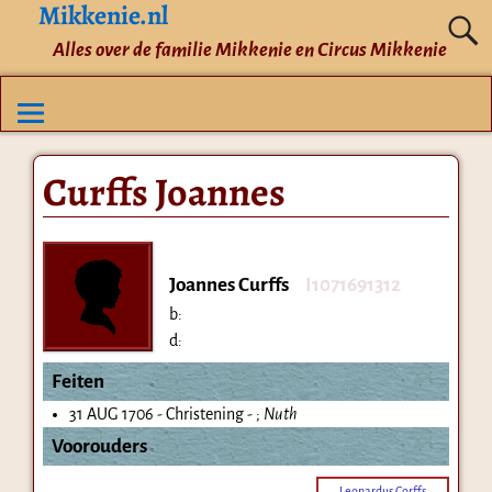
Mikkenie.nl
Alles over de familie Mikkenie en Circus Mikkenie
Curffs Joannes
Joannes Curffs
I1071691312
b:
d:
Feiten
31 AUG 1706 - Christening - ;
Nuth
Voorouders
Leonardus Corffs