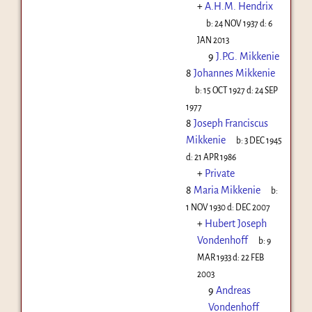
+
A.H.M. Hendrix
b:
24 NOV 1937
d:
6
JAN 2013
9
J.P.G. Mikkenie
8
Johannes Mikkenie
b:
15 OCT 1927
d:
24 SEP
1977
8
Joseph Franciscus
Mikkenie
b:
3 DEC 1945
d:
21 APR 1986
+
Private
8
Maria Mikkenie
b:
1 NOV 1930
d:
DEC 2007
+
Hubert Joseph
Vondenhoff
b:
9
MAR 1933
d:
22 FEB
2003
9
Andreas
Vondenhoff