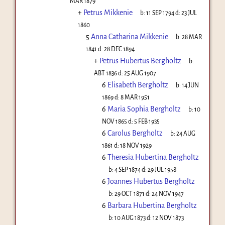
MAR 1879
+
Petrus Mikkenie
b:
11 SEP 1794
d:
23 JUL
1860
5
Anna Catharina Mikkenie
b:
28 MAR
1841
d:
28 DEC 1894
+
Petrus Hubertus Bergholtz
b:
ABT 1836
d:
25 AUG 1907
6
Elisabeth Bergholtz
b:
14 JUN
1869
d:
8 MAR 1951
6
Maria Sophia Bergholtz
b:
10
NOV 1865
d:
5 FEB 1935
6
Carolus Bergholtz
b:
24 AUG
1861
d:
18 NOV 1929
6
Theresia Hubertina Bergholtz
b:
4 SEP 1874
d:
29 JUL 1958
6
Joannes Hubertus Bergholtz
b:
29 OCT 1871
d:
24 NOV 1947
6
Barbara Hubertina Bergholtz
b:
10 AUG 1873
d:
12 NOV 1873