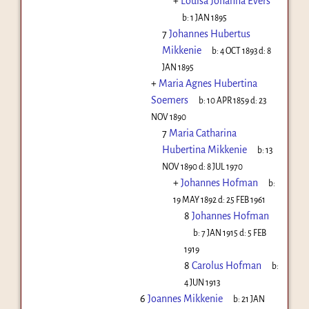
+
Louisa Johanna Evers
b:
1 JAN 1895
7
Johannes Hubertus
Mikkenie
b:
4 OCT 1893
d:
8
JAN 1895
+
Maria Agnes Hubertina
Soemers
b:
10 APR 1859
d:
23
NOV 1890
7
Maria Catharina
Hubertina Mikkenie
b:
13
NOV 1890
d:
8 JUL 1970
+
Johannes Hofman
b:
19 MAY 1892
d:
25 FEB 1961
8
Johannes Hofman
b:
7 JAN 1915
d:
5 FEB
1919
8
Carolus Hofman
b:
4 JUN 1913
6
Joannes Mikkenie
b:
21 JAN