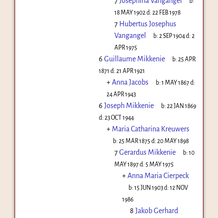
7
Josephina Vangangel
b:
18 MAY 1902
d:
22 FEB 1978
7
Hubertus Josephus
Vangangel
b:
2 SEP 1904
d:
2
APR 1975
6
Guillaume Mikkenie
b:
25 APR
1871
d:
21 APR 1921
+
Anna Jacobs
b:
1 MAY 1867
d:
24 APR 1943
6
Joseph Mikkenie
b:
22 JAN 1869
d:
23 OCT 1944
+
Maria Catharina Kreuwers
b:
25 MAR 1875
d:
20 MAY 1898
7
Gerardus Mikkenie
b:
10
MAY 1897
d:
5 MAY 1975
+
Anna Maria Cierpeck
b:
15 JUN 1903
d:
12 NOV
1986
8
Jakob Gerhard