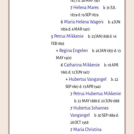
1877
d:
26 MAY 1951
7
Helena Mares
b:
31 JUL
1879
d:
19 SEP 1879
6
Maria Helena Wagers
b:
4 JUN
1856
d:
6 MAR 1920
5
Petrus Mikkenie
b:
23 JAN 1838
d:
16
FEB 1893
+
Regina Engelen
b:
26 JAN 1837
d:
13
MAY 1900
6
Catharina Mikkenie
b:
18 APR
1865
d:
12 JUN 1907
+
Hubertus Vangangel
b:
22
SEP 1867
d:
13 APR 1940
7
Petrus Hubertus Mikkenie
b:
27 MAY 1888
d:
20 JUN 1888
7
Hubertus Johannes
Vangangel
b:
30 SEP 1889
d:
28 OCT 1958
7
Maria Christina