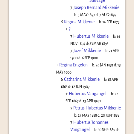
Sauvage
7
Joseph Bernard Mikkenie
b:
5 MAY 1897
d:
7 AUG 1897
6
Regina Mikkenie
b:
16 FEB 1875
+
?
7
Hubertus Mikkenie
b:
14
NOV 1894
d:
23 MAR 1895
7
Jozef Mikkenie
b:
21 APR
1900
d:
6 SEP 1900
+
Regina Engelen
b:
26 JAN 1837
d:
13
MAY 1900
6
Catharina Mikkenie
b:
18 APR
1865
d:
12 JUN 1907
+
Hubertus Vangangel
b:
22
SEP 1867
d:
13 APR 1940
7
Petrus Hubertus Mikkenie
b:
27 MAY 1888
d:
20 JUN 1888
7
Hubertus Johannes
Vangangel
b:
30 SEP 1889
d: