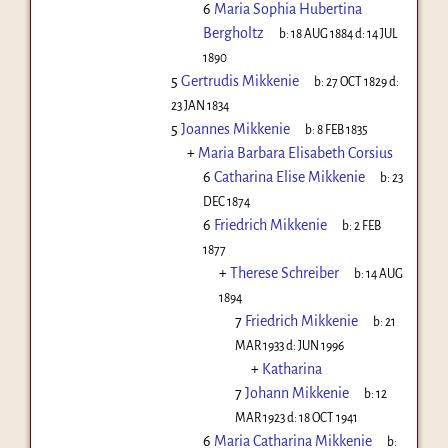
6
Maria Sophia Hubertina
Bergholtz
b:
18 AUG 1884
d:
14 JUL
1890
5
Gertrudis Mikkenie
b:
27 OCT 1829
d:
23 JAN 1834
5
Joannes Mikkenie
b:
8 FEB 1835
+
Maria Barbara Elisabeth Corsius
6
Catharina Elise Mikkenie
b:
23
DEC 1874
6
Friedrich Mikkenie
b:
2 FEB
1877
+
Therese Schreiber
b:
14 AUG
1894
7
Friedrich Mikkenie
b:
21
MAR 1933
d:
JUN 1996
+
Katharina
7
Johann Mikkenie
b:
12
MAR 1923
d:
18 OCT 1941
6
Maria Catharina Mikkenie
b: