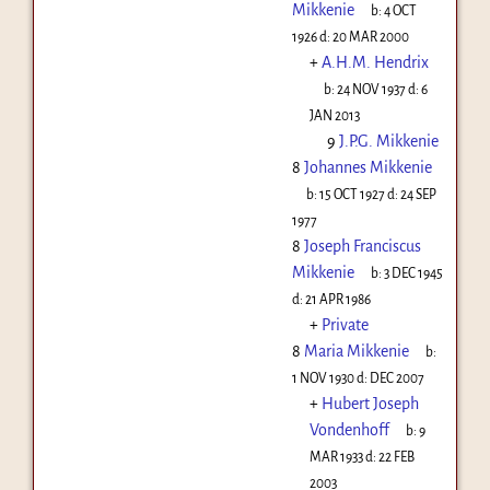
Mikkenie
b:
4 OCT
1926
d:
20 MAR 2000
+
A.H.M. Hendrix
b:
24 NOV 1937
d:
6
JAN 2013
9
J.P.G. Mikkenie
8
Johannes Mikkenie
b:
15 OCT 1927
d:
24 SEP
1977
8
Joseph Franciscus
Mikkenie
b:
3 DEC 1945
d:
21 APR 1986
+
Private
8
Maria Mikkenie
b:
1 NOV 1930
d:
DEC 2007
+
Hubert Joseph
Vondenhoff
b:
9
MAR 1933
d:
22 FEB
2003