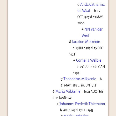
9
Alida Catharina
de Waal
b:
15
OCT 1927
d:
13 MAY
2000
+
NN van der
Werf
8
Jacobus Mikkenie
b:
23 JUL 1907
d:
15 DEC
1975
+
Cornelia Welbie
b:
29 JUL 1913
d:
3 JAN
1994
7
Theodorus Mikkenie
b:
21 MAY 1888
d:
10 JUN 1912
6
Maria Mikkenie
b:
21 AUG 1866
d:
15 MAR 1946
+
Johannes Frederik Thiemann
b:
ABT 1867
d:
17 FEB 1933