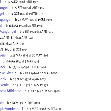
l
b:
12 AUG 1893
d:
3 JUL 1961
angel
b:
22 SEP 1895
d:
ABT 1966
gel
b:
14 OCT 1897
d:
19 FEB 1978
ngangel
b:
22 MAY 1900
d:
19 JUL 1969
el
b:
18 MAY 1902
d:
22 FEB 1978
 Vangangel
b:
2 SEP 1904
d:
2 APR 1975
25 APR 1871
d:
21 APR 1921
 1867
d:
24 APR 1943
AN 1869
d:
23 OCT 1944
wers
b:
25 MAR 1875
d:
20 MAY 1898
b:
10 MAY 1897
d:
5 MAY 1975
peck
b:
15 JUN 1903
d:
12 NOV 1986
d Mikkenie
b:
4 OCT 1926
d:
20 MAR 2000
drix
b:
24 NOV 1937
d:
6 JAN 2013
kkenie
b:
15 OCT 1927
d:
24 SEP 1977
iscus Mikkenie
b:
3 DEC 1945
d:
21 APR 1986
ie
b:
1 NOV 1930
d:
DEC 2007
eph Vondenhoff
b:
9 MAR 1933
d:
22 FEB 2003