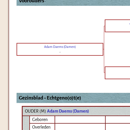
Voorouders
Adam Daems (Damen)
-
Gezinsblad - Echtgeno(o)t(e)
OUDER (
M
)
Adam Daems (Damen)
Geboren
Overleden