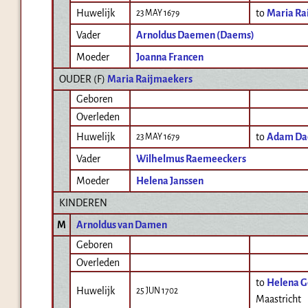
Huwelijk
to
Maria Ra
23 MAY 1679
Vader
Arnoldus Daemen (Daems)
Moeder
Joanna Francen
OUDER (
F
)
Maria Raijmaekers
Geboren
Overleden
Huwelijk
to
Adam Da
23 MAY 1679
Vader
Wilhelmus Raemeeckers
Moeder
Helena Janssen
KINDEREN
M
Arnoldus van Damen
Geboren
Overleden
to
Helena G
Huwelijk
25 JUN 1702
Maastricht