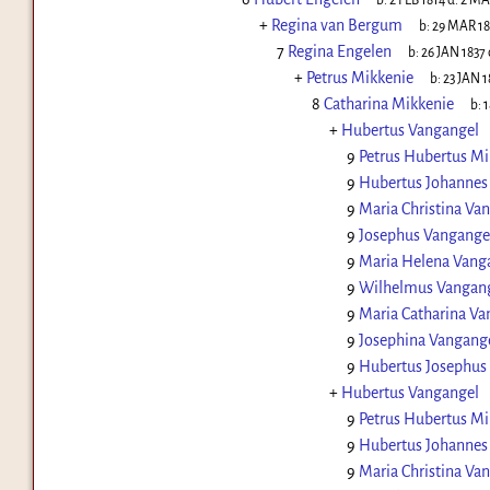
b:
2 FEB 1814
d:
2 MA
+
Regina van Bergum
b:
29 MAR 1
7
Regina Engelen
b:
26 JAN 1837
+
Petrus Mikkenie
b:
23 JAN 1
8
Catharina Mikkenie
b:
1
+
Hubertus Vangangel
9
Petrus Hubertus Mi
9
Hubertus Johannes
9
Maria Christina Va
9
Josephus Vangange
9
Maria Helena Vang
9
Wilhelmus Vangan
9
Maria Catharina Va
9
Josephina Vangang
9
Hubertus Josephus
+
Hubertus Vangangel
9
Petrus Hubertus Mi
9
Hubertus Johannes
9
Maria Christina Va