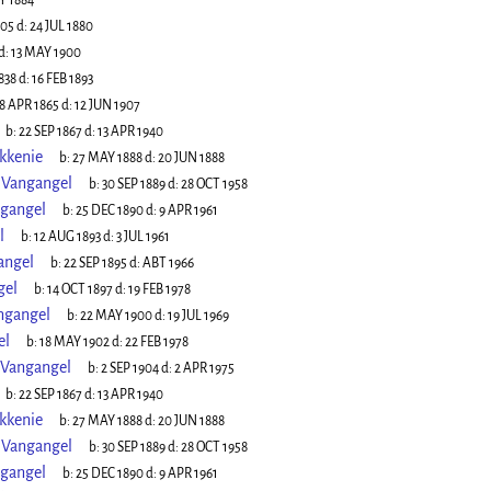
Y 1884
805
d:
24 JUL 1880
d:
13 MAY 1900
838
d:
16 FEB 1893
8 APR 1865
d:
12 JUN 1907
b:
22 SEP 1867
d:
13 APR 1940
kkenie
b:
27 MAY 1888
d:
20 JUN 1888
 Vangangel
b:
30 SEP 1889
d:
28 OCT 1958
ngangel
b:
25 DEC 1890
d:
9 APR 1961
l
b:
12 AUG 1893
d:
3 JUL 1961
angel
b:
22 SEP 1895
d:
ABT 1966
gel
b:
14 OCT 1897
d:
19 FEB 1978
ngangel
b:
22 MAY 1900
d:
19 JUL 1969
el
b:
18 MAY 1902
d:
22 FEB 1978
 Vangangel
b:
2 SEP 1904
d:
2 APR 1975
b:
22 SEP 1867
d:
13 APR 1940
kkenie
b:
27 MAY 1888
d:
20 JUN 1888
 Vangangel
b:
30 SEP 1889
d:
28 OCT 1958
ngangel
b:
25 DEC 1890
d:
9 APR 1961