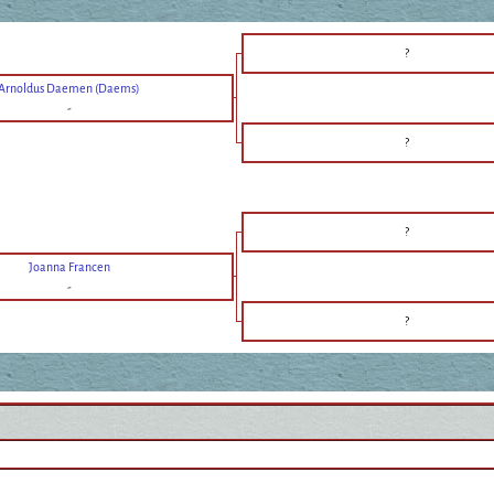
?
Arnoldus Daemen (Daems)
-
?
?
Joanna Francen
-
?