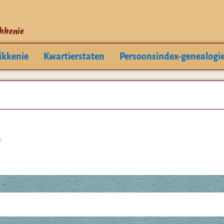
ikkenie
ikkenie
Kwartierstaten
Persoonsindex-genealogi
9