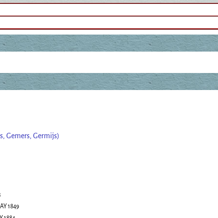
s, Gemers, Germijs)
3
AY 1849