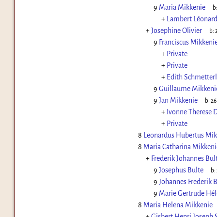
9
Maria Mikkenie
b
+
Lambert Léonard
+
Josephine Olivier
b:
9
Franciscus Mikkeni
+
Private
+
Private
+
Edith Schmetter
9
Guillaume Mikkeni
9
Jan Mikkenie
b:
26
+
Ivonne Therese D
+
Private
8
Leonardus Hubertus Mik
8
Maria Catharina Mikkeni
+
Frederik Johannes Bul
9
Josephus Bulte
b:
9
Johannes Frederik B
9
Marie Gertrude Hél
8
Maria Helena Mikkenie
+
Gisbert Henri Joseph S