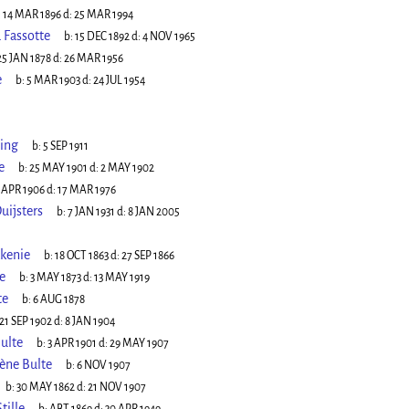
:
14 MAR 1896
d:
25 MAR 1994
 Fassotte
b:
15 DEC 1892
d:
4 NOV 1965
25 JAN 1878
d:
26 MAR 1956
e
b:
5 MAR 1903
d:
24 JUL 1954
ling
b:
5 SEP 1911
e
b:
25 MAY 1901
d:
2 MAY 1902
 APR 1906
d:
17 MAR 1976
uijsters
b:
7 JAN 1931
d:
8 JAN 2005
kenie
b:
18 OCT 1863
d:
27 SEP 1866
e
b:
3 MAY 1873
d:
13 MAY 1919
te
b:
6 AUG 1878
21 SEP 1902
d:
8 JAN 1904
ulte
b:
3 APR 1901
d:
29 MAY 1907
ène Bulte
b:
6 NOV 1907
b:
30 MAY 1862
d:
21 NOV 1907
tille