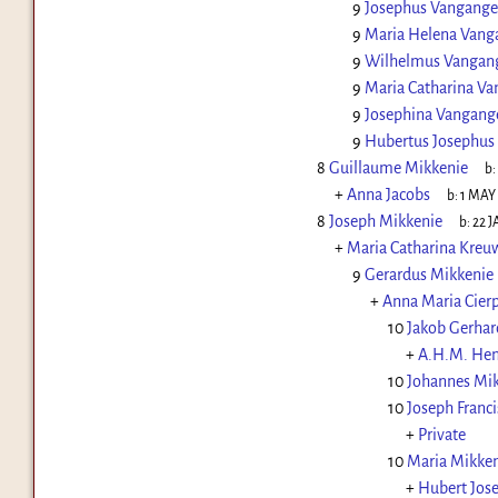
9
Josephus Vangange
9
Maria Helena Vang
9
Wilhelmus Vangan
9
Maria Catharina Va
9
Josephina Vangang
9
Hubertus Josephus
8
Guillaume Mikkenie
b:
+
Anna Jacobs
b:
1 MAY
8
Joseph Mikkenie
b:
22 J
+
Maria Catharina Kreu
9
Gerardus Mikkenie
+
Anna Maria Cier
10
Jakob Gerhar
+
A.H.M. Hen
10
Johannes Mi
10
Joseph Franc
+
Private
10
Maria Mikken
+
Hubert Jos