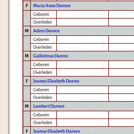
F
Maria Anna Damen
Geboren
Overleden
M
Adam Damen
Geboren
Overleden
M
Guilielmus Daems
Geboren
Overleden
F
Joanna Elisabeth Daems
Geboren
Overleden
M
Lambert Damen
Geboren
Overleden
F
Joanna Elisabeth Damen