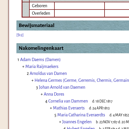
Geboren
Overleden
Bewijsmateriaal
[S12]
Nakomelingenkaart
1
Adam Daems (Damen)
+
Maria Raijmaekers
2
Arnoldus van Damen
+
Helena Germes (Germe, Gerremis, Chermis, Germain
3
Johan Arnold van Daemen
+
Anna Dores
4
Cornelia van Dammen
d:
18 DEC 1817
+
Mathias Everaerts
d:
24 APR 1813
5
Maria Catharina Everaerdts
d:
4 MAY 185
+
Joannes Engelen
b:
23 NOV 1787
d:
20 M
6
Hubert Engelen