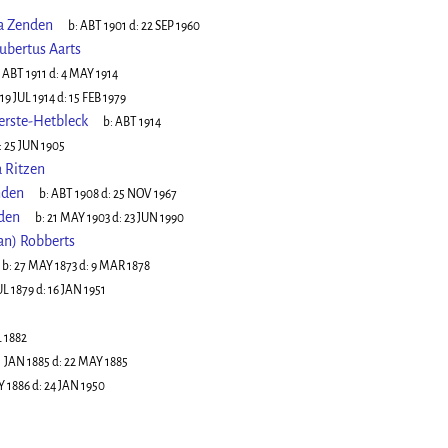
a Zenden
b:
ABT 1901
d:
22 SEP 1960
ubertus Aarts
:
ABT 1911
d:
4 MAY 1914
19 JUL 1914
d:
15 FEB 1979
erste-Hetbleck
b:
ABT 1914
:
25 JUN 1905
 Ritzen
nden
b:
ABT 1908
d:
25 NOV 1967
den
b:
21 MAY 1903
d:
23 JUN 1990
n) Robberts
b:
27 MAY 1873
d:
9 MAR 1878
UL 1879
d:
16 JAN 1951
L 1882
1 JAN 1885
d:
22 MAY 1885
Y 1886
d:
24 JAN 1950