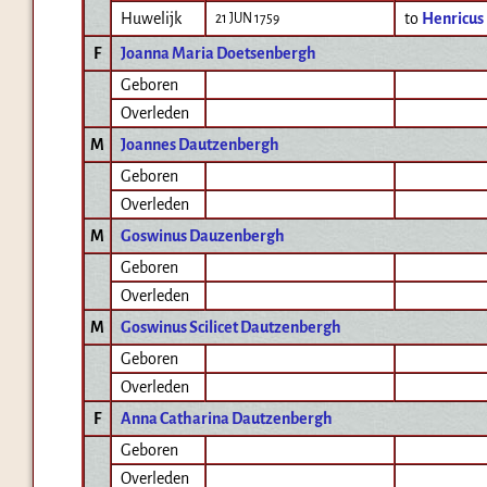
Huwelijk
to
Henricus
21 JUN 1759
F
Joanna Maria Doetsenbergh
Geboren
Overleden
M
Joannes Dautzenbergh
Geboren
Overleden
M
Goswinus Dauzenbergh
Geboren
Overleden
M
Goswinus Scilicet Dautzenbergh
Geboren
Overleden
F
Anna Catharina Dautzenbergh
Geboren
Overleden