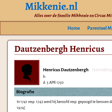
Mikkenie.nl
Alles over de familie Mikkenie en Circus M
Home
Parenteel M
Dautzenbergh Henricus
Henricus Dautzenbergh
I107168715
b:
d:
5 APR 1750
Biografie
In 1741 resp. 1742 werd hij beroofd resp. gepoogd te beroven d
1974].