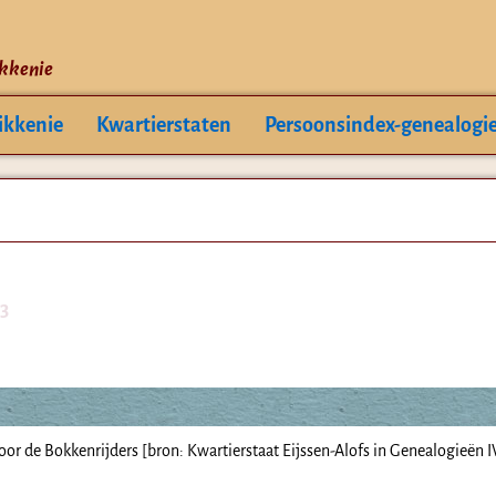
ikkenie
ikkenie
Kwartierstaten
Persoonsindex-genealogi
3
oor de Bokkenrijders [bron: Kwartierstaat Eijssen-Alofs in Genealogieën I