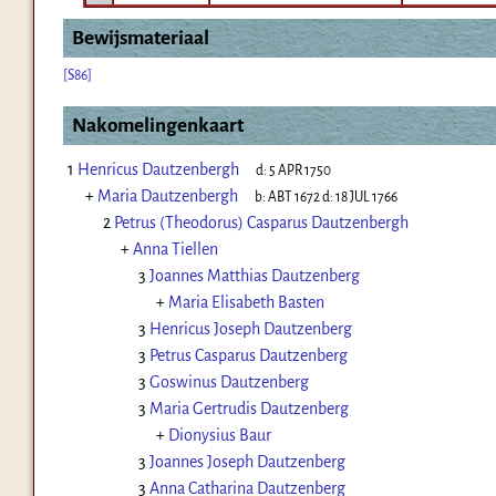
Bewijsmateriaal
[S86]
Nakomelingenkaart
1
Henricus Dautzenbergh
d:
5 APR 1750
+
Maria Dautzenbergh
b:
ABT 1672
d:
18 JUL 1766
2
Petrus (Theodorus) Casparus Dautzenbergh
+
Anna Tiellen
3
Joannes Matthias Dautzenberg
+
Maria Elisabeth Basten
3
Henricus Joseph Dautzenberg
3
Petrus Casparus Dautzenberg
3
Goswinus Dautzenberg
3
Maria Gertrudis Dautzenberg
+
Dionysius Baur
3
Joannes Joseph Dautzenberg
3
Anna Catharina Dautzenberg