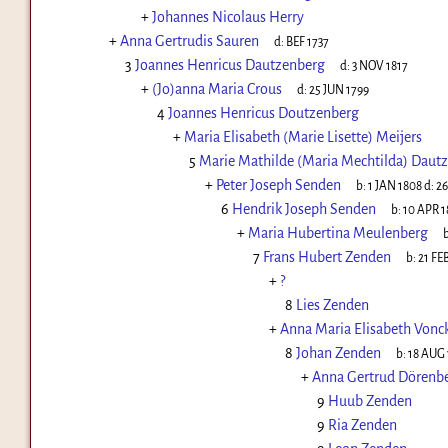
+
Johannes Nicolaus Herry
+
Anna Gertrudis Sauren
d:
BEF 1737
3
Joannes Henricus Dautzenberg
d:
3 NOV 1817
+
(Jo)anna Maria Crous
d:
25 JUN 1799
4
Joannes Henricus Doutzenberg
+
Maria Elisabeth (Marie Lisette) Meijers
5
Marie Mathilde (Maria Mechtilda) Daut
+
Peter Joseph Senden
b:
1 JAN 1808
d:
26
6
Hendrik Joseph Senden
b:
10 APR 1
+
Maria Hubertina Meulenberg
b
7
Frans Hubert Zenden
b:
21 FE
+
?
8
Lies Zenden
+
Anna Maria Elisabeth Vonc
8
Johan Zenden
b:
18 AUG 
+
Anna Gertrud Dörenb
9
Huub Zenden
9
Ria Zenden