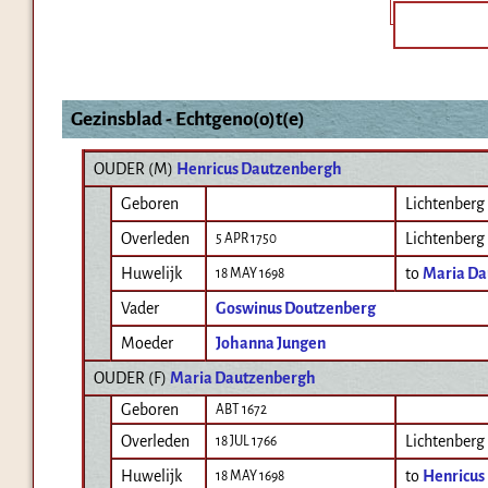
Gezinsblad - Echtgeno(o)t(e)
OUDER (
M
)
Henricus Dautzenbergh
Geboren
Lichtenberg
Overleden
Lichtenberg
5 APR 1750
Huwelijk
to
Maria Da
18 MAY 1698
Vader
Goswinus Doutzenberg
Moeder
Johanna Jungen
OUDER (
F
)
Maria Dautzenbergh
Geboren
ABT 1672
Overleden
Lichtenberg
18 JUL 1766
Huwelijk
to
Henricus
18 MAY 1698