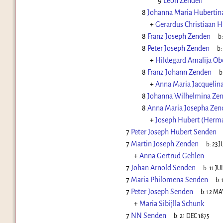
9
Leon Zenden
8
Johanna Maria Hubertin
+
Gerardus Christiaan H
8
Franz Joseph Zenden
b
8
Peter Joseph Zenden
b:
+
Hildegard Amalija Ob
8
Franz Johann Zenden
b
+
Anna Maria Jacquelina
8
Johanna Wilhelmina Ze
8
Anna Maria Josepha Zen
+
Joseph Hubert (Herma
7
Peter Joseph Hubert Senden
7
Martin Joseph Zenden
b:
23 J
+
Anna Gertrud Gehlen
7
Johan Arnold Senden
b:
11 JU
7
Maria Philomena Senden
b:
7
Peter Joseph Senden
b:
12 MA
+
Maria Sibijlla Schunk
7
NN Senden
b:
21 DEC 1875