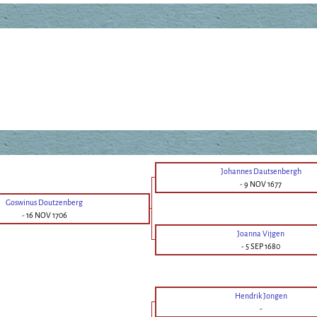
Johannes Dautsenbergh
-
9 NOV 1677
Goswinus Doutzenberg
-
16 NOV 1706
Joanna Vijgen
-
5 SEP 1680
Hendrik Jongen
-