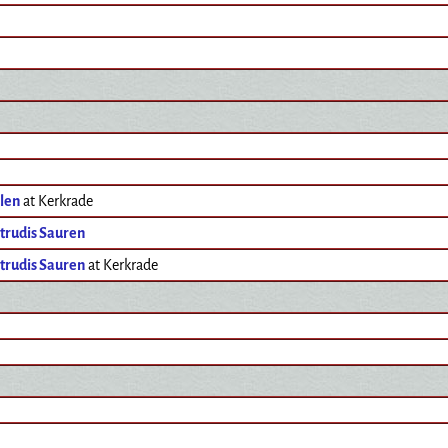
len
at Kerkrade
trudis Sauren
trudis Sauren
at Kerkrade