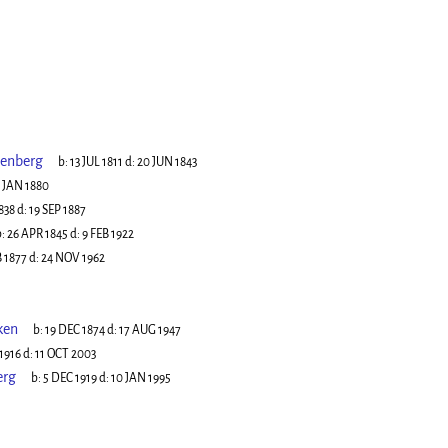
zenberg
b:
13 JUL 1811
d:
20 JUN 1843
 JAN 1880
838
d:
19 SEP 1887
:
26 APR 1845
d:
9 FEB 1922
B 1877
d:
24 NOV 1962
ken
b:
19 DEC 1874
d:
17 AUG 1947
1916
d:
11 OCT 2003
erg
b:
5 DEC 1919
d:
10 JAN 1995