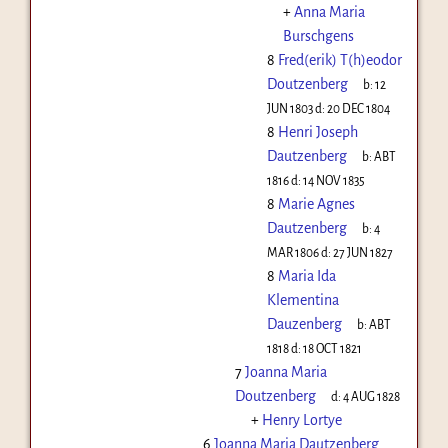
+
Anna Maria
Burschgens
8
Fred(erik) T(h)eodor
Doutzenberg
b:
12
JUN 1803
d:
20 DEC 1804
8
Henri Joseph
Dautzenberg
b:
ABT
1816
d:
14 NOV 1835
8
Marie Agnes
Dautzenberg
b:
4
MAR 1806
d:
27 JUN 1827
8
Maria Ida
Klementina
Dauzenberg
b:
ABT
1818
d:
18 OCT 1821
7
Joanna Maria
Doutzenberg
d:
4 AUG 1828
+
Henry Lortye
6
Joanna Maria Dautzenberg