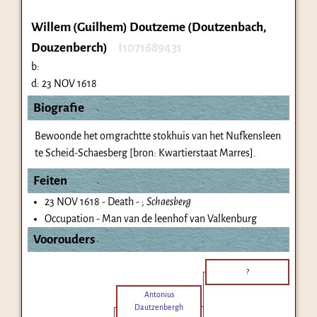
Willem (Guilhem) Doutzeme (Doutzenbach,
Douzenberch)
I1071689431
b:
d:
23 NOV 1618
Biografie
Bewoonde het omgrachtte stokhuis van het Nufkensleen
te Scheid-Schaesberg [bron: Kwartierstaat Marres].
Feiten
23 NOV 1618 - Death - ;
Schaesberg
Occupation - Man van de leenhof van Valkenburg
Voorouders
?
Antonius
Dautzenbergh