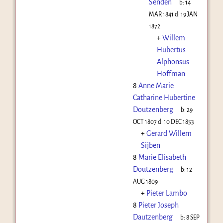
Senden
b:
14
MAR 1841
d:
19 JAN
1872
+
Willem
Hubertus
Alphonsus
Hoffman
8
Anne Marie
Catharine Hubertine
Doutzenberg
b:
29
OCT 1807
d:
10 DEC 1853
+
Gerard Willem
Sijben
8
Marie Elisabeth
Doutzenberg
b:
12
AUG 1809
+
Pieter Lambo
8
Pieter Joseph
Dautzenberg
b:
8 SEP