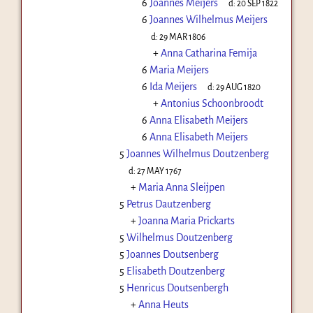
6
Joannes Meijers
d:
20 SEP 1822
6
Joannes Wilhelmus Meijers
d:
29 MAR 1806
+
Anna Catharina Femija
6
Maria Meijers
6
Ida Meijers
d:
29 AUG 1820
+
Antonius Schoonbroodt
6
Anna Elisabeth Meijers
6
Anna Elisabeth Meijers
5
Joannes Wilhelmus Doutzenberg
d:
27 MAY 1767
+
Maria Anna Sleijpen
5
Petrus Dautzenberg
+
Joanna Maria Prickarts
5
Wilhelmus Doutzenberg
5
Joannes Doutsenberg
5
Elisabeth Doutzenberg
5
Henricus Doutsenbergh
+
Anna Heuts