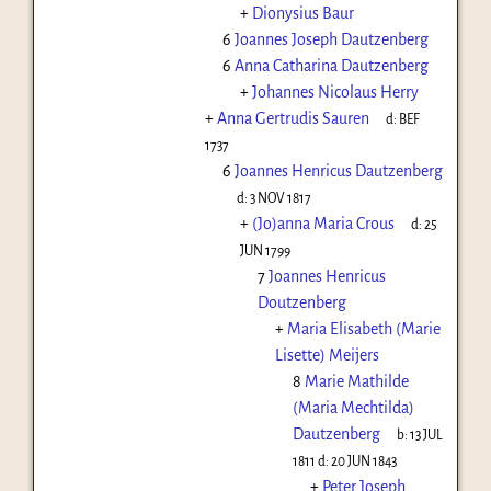
+
Dionysius Baur
6
Joannes Joseph Dautzenberg
6
Anna Catharina Dautzenberg
+
Johannes Nicolaus Herry
+
Anna Gertrudis Sauren
d:
BEF
1737
6
Joannes Henricus Dautzenberg
d:
3 NOV 1817
+
(Jo)anna Maria Crous
d:
25
JUN 1799
7
Joannes Henricus
Doutzenberg
+
Maria Elisabeth (Marie
Lisette) Meijers
8
Marie Mathilde
(Maria Mechtilda)
Dautzenberg
b:
13 JUL
1811
d:
20 JUN 1843
+
Peter Joseph