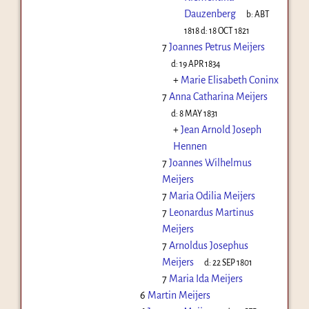
Dauzenberg
b:
ABT
1818
d:
18 OCT 1821
7
Joannes Petrus Meijers
d:
19 APR 1834
+
Marie Elisabeth Coninx
7
Anna Catharina Meijers
d:
8 MAY 1831
+
Jean Arnold Joseph
Hennen
7
Joannes Wilhelmus
Meijers
7
Maria Odilia Meijers
7
Leonardus Martinus
Meijers
7
Arnoldus Josephus
Meijers
d:
22 SEP 1801
7
Maria Ida Meijers
6
Martin Meijers