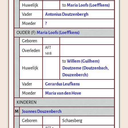
Huwelijk
to
Maria Loofs (Loeffkens)
Vader
Antonius Dautzenbergh
Moeder
?
OUDER (
F
)
Maria Loofs (Loeffkens)
Geboren
AFT
Overleden
1618
to
Willem (Guilhem)
Huwelijk
Doutzeme (Doutzenbach,
Douzenberch)
Vader
Gerardus Leufkens
Moeder
Maria van den Hove
KINDEREN
M
Joannes Douzenberch
Geboren
Schaesberg