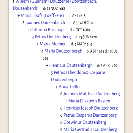
1
Willem (Guilhem) Doutzeme (Doutzenbach,
Douzenberch)
d:
23 NOV 1618
+
Maria Loofs (Loeffkens)
d:
AFT 1618
2
Joannes Douzenberch
d:
AFT 4 DEC 1651
+
Cattarina Buschops
d:
6 OCT 1680
3
Petrus Doutzenberg
d:
29 JUN 1720
+
Maria Moenen
d:
9 MAR 1709
4
Maria Dautzenbergh
b:
ABT 1672
d:
18 JUL
1766
+
Henricus Dautzenbergh
d:
5 APR 1750
5
Petrus (Theodorus) Casparus
Dautzenbergh
+
Anna Tiellen
6
Joannes Matthias Dautzenberg
+
Maria Elisabeth Basten
6
Henricus Joseph Dautzenberg
6
Petrus Casparus Dautzenberg
6
Goswinus Dautzenberg
6
Maria Gertrudis Dautzenberg