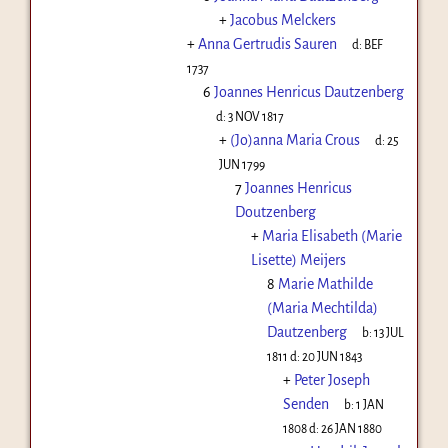
+
Jacobus Melckers
+
Anna Gertrudis Sauren
d:
BEF
1737
6
Joannes Henricus Dautzenberg
d:
3 NOV 1817
+
(Jo)anna Maria Crous
d:
25
JUN 1799
7
Joannes Henricus
Doutzenberg
+
Maria Elisabeth (Marie
Lisette) Meijers
8
Marie Mathilde
(Maria Mechtilda)
Dautzenberg
b:
13 JUL
1811
d:
20 JUN 1843
+
Peter Joseph
Senden
b:
1 JAN
1808
d:
26 JAN 1880