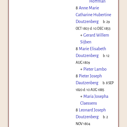
Hoffman
8
Anne Marie
Catharine Hubertine
Doutzenberg
b:
29
OCT 1807
d:
10 DEC 1853
+
Gerard Willem
Sijben
8
Marie Elisabeth
Doutzenberg
b:
12
AUG 1809
+
Pieter Lambo
8
Pieter Joseph
Dautzenberg
b:
8 SEP
1820
d:
10 AUG 1885
+
Maria Josepha
Claessens
8
Leonard Joseph
Doutzenberg
b:
2
NOV 1804