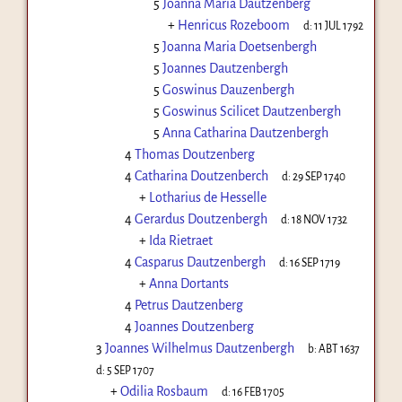
5
Joanna Maria Dautzenberg
+
Henricus Rozeboom
d:
11 JUL 1792
5
Joanna Maria Doetsenbergh
5
Joannes Dautzenbergh
5
Goswinus Dauzenbergh
5
Goswinus Scilicet Dautzenbergh
5
Anna Catharina Dautzenbergh
4
Thomas Doutzenberg
4
Catharina Doutzenberch
d:
29 SEP 1740
+
Lotharius de Hesselle
4
Gerardus Doutzenbergh
d:
18 NOV 1732
+
Ida Rietraet
4
Casparus Dautzenbergh
d:
16 SEP 1719
+
Anna Dortants
4
Petrus Dautzenberg
4
Joannes Doutzenberg
3
Joannes Wilhelmus Dautzenbergh
b:
ABT 1637
d:
5 SEP 1707
+
Odilia Rosbaum
d:
16 FEB 1705