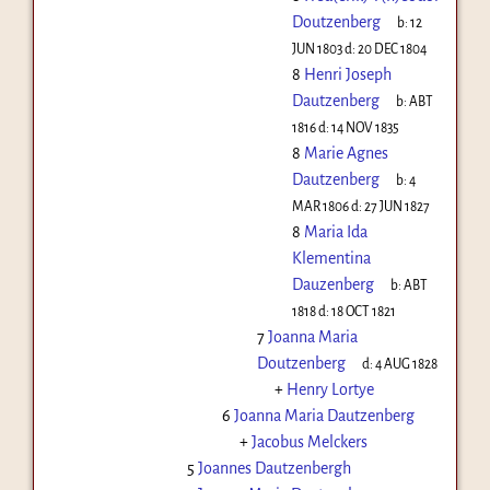
Doutzenberg
b:
12
JUN 1803
d:
20 DEC 1804
8
Henri Joseph
Dautzenberg
b:
ABT
1816
d:
14 NOV 1835
8
Marie Agnes
Dautzenberg
b:
4
MAR 1806
d:
27 JUN 1827
8
Maria Ida
Klementina
Dauzenberg
b:
ABT
1818
d:
18 OCT 1821
7
Joanna Maria
Doutzenberg
d:
4 AUG 1828
+
Henry Lortye
6
Joanna Maria Dautzenberg
+
Jacobus Melckers
5
Joannes Dautzenbergh