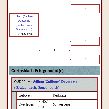
-
?
Willem (Guilhem)
Doutzeme
(Doutzenbach,
Douzenberch)
-
23 NOV 1618
?
?
?
Gezinsblad - Echtgeno(o)t(e)
OUDER (
M
)
Willem (Guilhem) Doutzeme
(Doutzenbach, Douzenberch)
Geboren
Kerkrade
23 NOV
Overleden
Schaesberg
1618