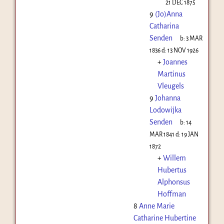
21 DEC 1875
9
(Jo)Anna
Catharina
Senden
b:
3 MAR
1836
d:
13 NOV 1926
+
Joannes
Martinus
Vleugels
9
Johanna
Lodowijka
Senden
b:
14
MAR 1841
d:
19 JAN
1872
+
Willem
Hubertus
Alphonsus
Hoffman
8
Anne Marie
Catharine Hubertine