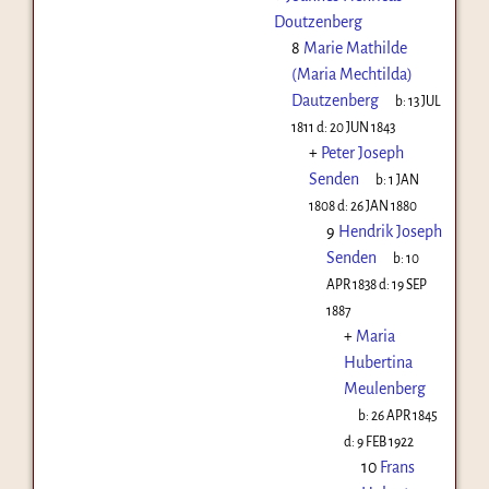
Doutzenberg
8
Marie Mathilde
(Maria Mechtilda)
Dautzenberg
b:
13 JUL
1811
d:
20 JUN 1843
+
Peter Joseph
Senden
b:
1 JAN
1808
d:
26 JAN 1880
9
Hendrik Joseph
Senden
b:
10
APR 1838
d:
19 SEP
1887
+
Maria
Hubertina
Meulenberg
b:
26 APR 1845
d:
9 FEB 1922
10
Frans