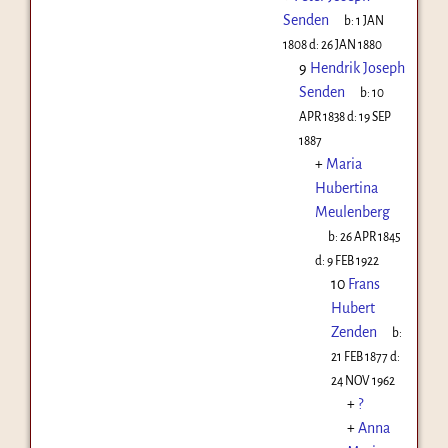
Senden
b:
1 JAN
1808
d:
26 JAN 1880
9
Hendrik Joseph
Senden
b:
10
APR 1838
d:
19 SEP
1887
+
Maria
Hubertina
Meulenberg
b:
26 APR 1845
d:
9 FEB 1922
10
Frans
Hubert
Zenden
b:
21 FEB 1877
d:
24 NOV 1962
+
?
+
Anna