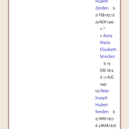
Hubert
Zenden
b:
21 FEB 1877
d:
24 NOV 1962
+
?
+
Anna
Maria
Elisabeth
Voncken
b:
19
DEC 1874
d:
17 AUG
1947
10
Peter
Joseph
Hubert
Senden
b:
27 MAY 1873
d:
9 MAR 1878