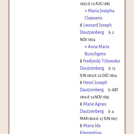
1820
d:
10 AUG 1885
+
Maria Josepha
Claessens
8
Leonard Joseph
Doutzenberg
b:
2
NOV 1804
+
Anna Maria
Burschgens
8
Fred(erik) T(h)eodor
Doutzenberg
b:
12
JUN 1803
d:
20 DEC 1804
8
Henri Joseph
Dautzenberg
b:
ABT
1816
d:
14 NOV 1835
8
Marie Agnes
Dautzenberg
b:
4
MAR 1806
d:
27 JUN 1827
8
Maria Ida
Klementina