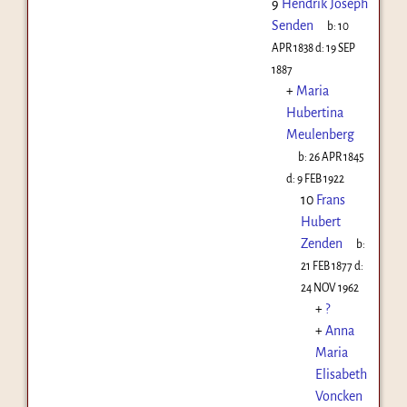
9
Hendrik Joseph
Senden
b:
10
APR 1838
d:
19 SEP
1887
+
Maria
Hubertina
Meulenberg
b:
26 APR 1845
d:
9 FEB 1922
10
Frans
Hubert
Zenden
b:
21 FEB 1877
d:
24 NOV 1962
+
?
+
Anna
Maria
Elisabeth
Voncken