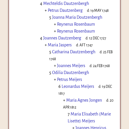
4
Mechteldis Dautzenbergh
+
Petrus Dautzenberg
d:
19 MAY 1748
5
Joanna Maria Doutzenbergh
+
Reynerus Rosenbaum
+
Reynerus Rosenbaum
4
Joannes Dautzenberg
d:
12 DEC 1727
+
Maria Jaspers
d:
AFT 1747
5
Catharina Dautzenbergh
d:
25 FEB
1768
+
Joannes Meijers
d:
24 FEB 1768
5
Odilia Dautzenbergh
+
Petrus Meijers
6
Leonardus Meijers
d:
19 DEC
1817
+
Maria Agnes Jongen
d:
20
APR 1812
7
Maria Elisabeth (Marie
Lisette) Meijers
+
Joannes Henricus