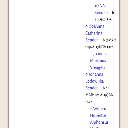
10
NN
Senden
b:
21 DEC 1875
9
(Jo)Anna
Catharina
Senden
b:
3 MAR
1836
d:
13 NOV 1926
+
Joannes
Martinus
Vleugels
9
Johanna
Lodowijka
Senden
b:
14
MAR 1841
d:
19 JAN
1872
+
Willem
Hubertus
Alphonsus