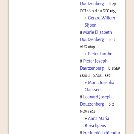
Doutzenberg
b:
29
OCT 1807
d:
10 DEC 1853
+
Gerard Willem
Sijben
8
Marie Elisabeth
Doutzenberg
b:
12
AUG 1809
+
Pieter Lambo
8
Pieter Joseph
Dautzenberg
b:
8 SEP
1820
d:
10 AUG 1885
+
Maria Josepha
Claessens
8
Leonard Joseph
Doutzenberg
b:
2
NOV 1804
+
Anna Maria
Burschgens
8
Fred(erik) T(h)eodor