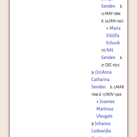
Senden
b:
12 MAY 1886
d:
24 JAN 1950
+
Maria
Sibijlla
Schunk
10
NN
Senden
b:
21 DEC 1875
9
(Jo)Anna
Catharina
Senden
b:
3 MAR
1836
d:
13 NOV 1926
+
Joannes
Martinus
Vleugels
9
Johanna
Lodowijka