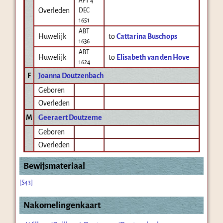
AFT 4
Overleden
DEC
1651
ABT
Huwelijk
to
Cattarina Buschops
1636
ABT
Huwelijk
to
Elisabeth van den Hove
1624
F
Joanna Doutzenbach
Geboren
Overleden
M
Geeraert Doutzeme
Geboren
Overleden
Bewijsmateriaal
[S43]
Nakomelingenkaart