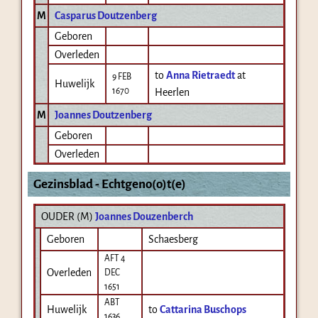
M
Casparus Doutzenberg
Geboren
Overleden
to
Anna Rietraedt
at
9 FEB
Huwelijk
1670
Heerlen
M
Joannes Doutzenberg
Geboren
Overleden
Gezinsblad - Echtgeno(o)t(e)
OUDER (
M
)
Joannes Douzenberch
Geboren
Schaesberg
AFT 4
Overleden
DEC
1651
ABT
Huwelijk
to
Cattarina Buschops
1636