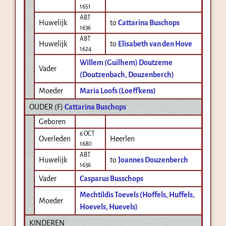
1651
ABT
Huwelijk
to
Cattarina Buschops
1636
ABT
Huwelijk
to
Elisabeth van den Hove
1624
Willem (Guilhem) Doutzeme
Vader
(Doutzenbach, Douzenberch)
Moeder
Maria Loofs (Loeffkens)
OUDER (
F
)
Cattarina Buschops
Geboren
6 OCT
Overleden
Heerlen
1680
ABT
Huwelijk
to
Joannes Douzenberch
1636
Vader
Casparus Busschops
Mechtildis Toevels (Hoffels, Huffels,
Moeder
Hoevels, Huevels)
KINDEREN