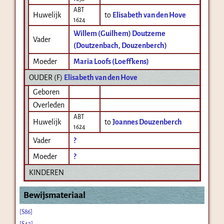
ABT
Huwelijk
to
Elisabeth van den Hove
1624
Willem (Guilhem) Doutzeme
Vader
(Doutzenbach, Douzenberch)
Moeder
Maria Loofs (Loeffkens)
OUDER (
F
)
Elisabeth van den Hove
Geboren
Overleden
ABT
Huwelijk
to
Joannes Douzenberch
1624
Vader
?
Moeder
?
KINDEREN
Bewijsmateriaal
[S86]
[S43]