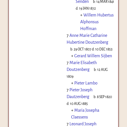
Senden
b:
14 MAR 1841
d:
19 JAN 1872
+
Willem Hubertus
Alphonsus
Hoffman
7
Anne Marie Catharine
Hubertine Doutzenberg
b:
29 OCT 1807
d:
10 DEC 1853
+
Gerard Willem Sijben
7
Marie Elisabeth
Doutzenberg
b:
12 AUG
1809
+
Pieter Lambo
7
Pieter Joseph
Dautzenberg
b:
8 SEP 1820
d:
10 AUG 1885
+
Maria Josepha
Claessens
7
Leonard Joseph