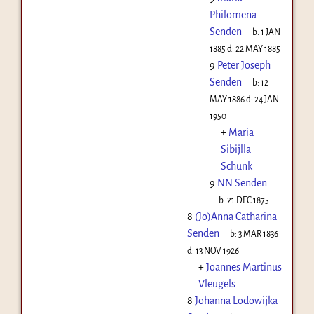
Philomena
Senden
b:
1 JAN
1885
d:
22 MAY 1885
9
Peter Joseph
Senden
b:
12
MAY 1886
d:
24 JAN
1950
+
Maria
Sibijlla
Schunk
9
NN Senden
b:
21 DEC 1875
8
(Jo)Anna Catharina
Senden
b:
3 MAR 1836
d:
13 NOV 1926
+
Joannes Martinus
Vleugels
8
Johanna Lodowijka