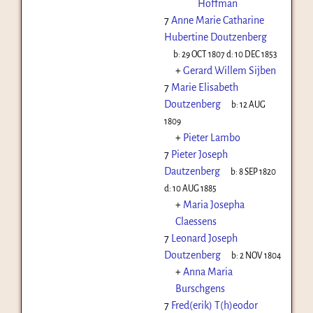
Hoffman
7
Anne Marie Catharine
Hubertine Doutzenberg
b:
29 OCT 1807
d:
10 DEC 1853
+
Gerard Willem Sijben
7
Marie Elisabeth
Doutzenberg
b:
12 AUG
1809
+
Pieter Lambo
7
Pieter Joseph
Dautzenberg
b:
8 SEP 1820
d:
10 AUG 1885
+
Maria Josepha
Claessens
7
Leonard Joseph
Doutzenberg
b:
2 NOV 1804
+
Anna Maria
Burschgens
7
Fred(erik) T(h)eodor