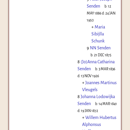
Senden
b:
12
MAY 1886
d:
24 JAN
1950
+
Maria
Sibijlla
Schunk
9
NN Senden
b:
21 DEC 1875
8
(Jo)Anna Catharina
Senden
b:
3 MAR 1836
d:
13 NOV 1926
+
Joannes Martinus
Vleugels
8
Johanna Lodowijka
Senden
b:
14 MAR 1841
d:
19 JAN 1872
+
Willem Hubertus
Alphonsus