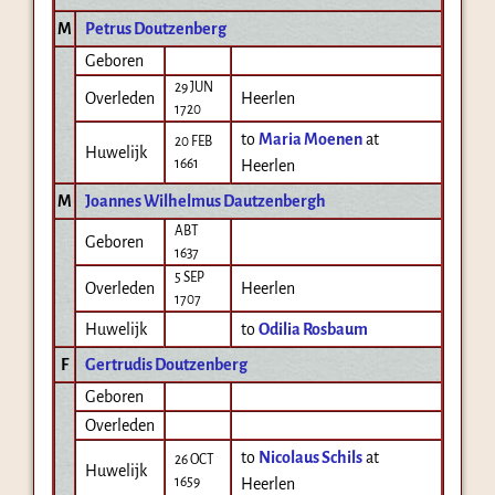
M
Petrus Doutzenberg
Geboren
29 JUN
Overleden
Heerlen
1720
to
Maria Moenen
at
20 FEB
Huwelijk
1661
Heerlen
M
Joannes Wilhelmus Dautzenbergh
ABT
Geboren
1637
5 SEP
Overleden
Heerlen
1707
Huwelijk
to
Odilia Rosbaum
F
Gertrudis Doutzenberg
Geboren
Overleden
to
Nicolaus Schils
at
26 OCT
Huwelijk
1659
Heerlen