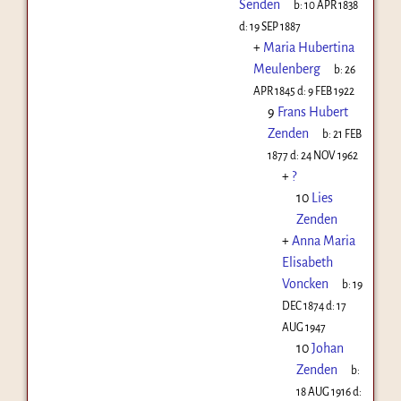
Senden
b:
10 APR 1838
d:
19 SEP 1887
+
Maria Hubertina
Meulenberg
b:
26
APR 1845
d:
9 FEB 1922
9
Frans Hubert
Zenden
b:
21 FEB
1877
d:
24 NOV 1962
+
?
10
Lies
Zenden
+
Anna Maria
Elisabeth
Voncken
b:
19
DEC 1874
d:
17
AUG 1947
10
Johan
Zenden
b:
18 AUG 1916
d: