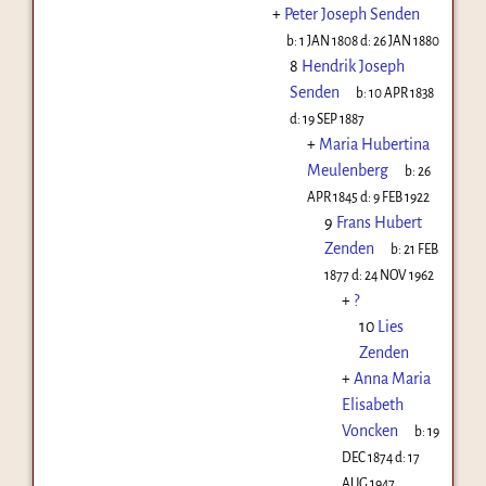
+
Peter Joseph Senden
b:
1 JAN 1808
d:
26 JAN 1880
8
Hendrik Joseph
Senden
b:
10 APR 1838
d:
19 SEP 1887
+
Maria Hubertina
Meulenberg
b:
26
APR 1845
d:
9 FEB 1922
9
Frans Hubert
Zenden
b:
21 FEB
1877
d:
24 NOV 1962
+
?
10
Lies
Zenden
+
Anna Maria
Elisabeth
Voncken
b:
19
DEC 1874
d:
17
AUG 1947