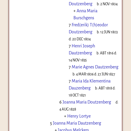
Doutzenberg
b:
2 NOV 1804
+
Anna Maria
Burschgens
7
Fred(erik) T(h)eodor
Doutzenberg
b:
12 JUN 1803
d:
20 DEC 1804
7
Henri Joseph
Dautzenberg
b:
ABT 1816
d:
14 NOV 1835
7
Marie Agnes Dautzenberg
b:
4 MAR 1806
d:
27 JUN 1827
7
Maria Ida Klementina
Dauzenberg
b:
ABT 1818
d:
18 OCT 1821
6
Joanna Maria Doutzenberg
d:
4 AUG 1828
+
Henry Lortye
5
Joanna Maria Dautzenberg
+
Jacobus Melckers