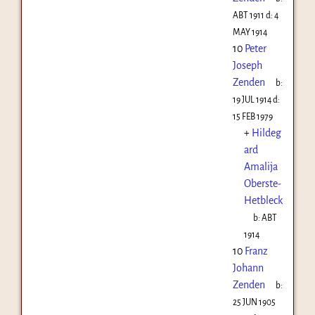
ABT 1911
d:
4
MAY 1914
10
Peter
Joseph
Zenden
b:
19 JUL 1914
d:
15 FEB 1979
+
Hildeg
ard
Amalija
Oberste-
Hetbleck
b:
ABT
1914
10
Franz
Johann
Zenden
b:
25 JUN 1905