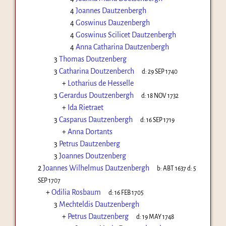
4
Joannes Dautzenbergh
4
Goswinus Dauzenbergh
4
Goswinus Scilicet Dautzenbergh
4
Anna Catharina Dautzenbergh
3
Thomas Doutzenberg
3
Catharina Doutzenberch
d:
29 SEP 1740
+
Lotharius de Hesselle
3
Gerardus Doutzenbergh
d:
18 NOV 1732
+
Ida Rietraet
3
Casparus Dautzenbergh
d:
16 SEP 1719
+
Anna Dortants
3
Petrus Dautzenberg
3
Joannes Doutzenberg
2
Joannes Wilhelmus Dautzenbergh
b:
ABT 1637
d:
5
SEP 1707
+
Odilia Rosbaum
d:
16 FEB 1705
3
Mechteldis Dautzenbergh
+
Petrus Dautzenberg
d:
19 MAY 1748