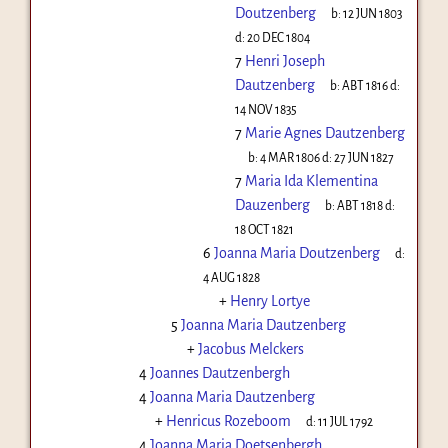
Doutzenberg
b:
12 JUN 1803
d:
20 DEC 1804
7
Henri Joseph
Dautzenberg
b:
ABT 1816
d:
14 NOV 1835
7
Marie Agnes Dautzenberg
b:
4 MAR 1806
d:
27 JUN 1827
7
Maria Ida Klementina
Dauzenberg
b:
ABT 1818
d:
18 OCT 1821
6
Joanna Maria Doutzenberg
d:
4 AUG 1828
+
Henry Lortye
5
Joanna Maria Dautzenberg
+
Jacobus Melckers
4
Joannes Dautzenbergh
4
Joanna Maria Dautzenberg
+
Henricus Rozeboom
d:
11 JUL 1792
4
Joanna Maria Doetsenbergh