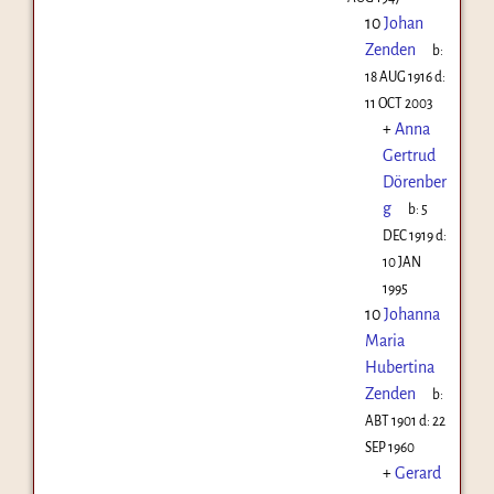
10
Johan
Zenden
b:
18 AUG 1916
d:
11 OCT 2003
+
Anna
Gertrud
Dörenber
g
b:
5
DEC 1919
d:
10 JAN
1995
10
Johanna
Maria
Hubertina
Zenden
b:
ABT 1901
d:
22
SEP 1960
+
Gerard