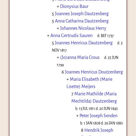
+
Dionysius Baur
5
Joannes Joseph Dautzenberg
5
Anna Catharina Dautzenberg
+
Johannes Nicolaus Herry
+
Anna Gertrudis Sauren
d:
BEF 1737
5
Joannes Henricus Dautzenberg
d:
3
NOV 1817
+
(Jo)anna Maria Crous
d:
25 JUN
1799
6
Joannes Henricus Doutzenberg
+
Maria Elisabeth (Marie
Lisette) Meijers
7
Marie Mathilde (Maria
Mechtilda) Dautzenberg
b:
13 JUL 1811
d:
20 JUN 1843
+
Peter Joseph Senden
b:
1 JAN 1808
d:
26 JAN 1880
8
Hendrik Joseph