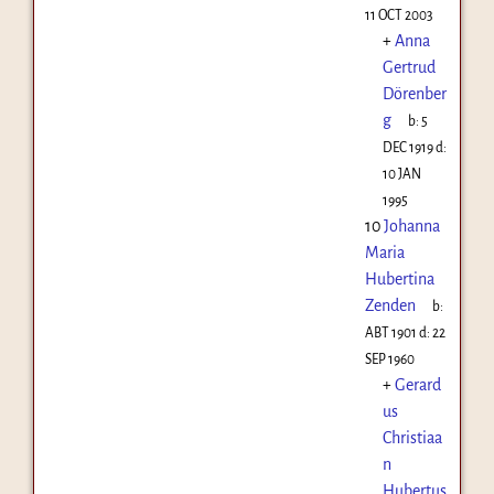
11 OCT 2003
+
Anna
Gertrud
Dörenber
g
b:
5
DEC 1919
d:
10 JAN
1995
10
Johanna
Maria
Hubertina
Zenden
b:
ABT 1901
d:
22
SEP 1960
+
Gerard
us
Christiaa
n
Hubertus