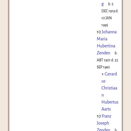
g
b:
5
DEC 1919
d:
10 JAN
1995
10
Johanna
Maria
Hubertina
Zenden
b:
ABT 1901
d:
22
SEP 1960
+
Gerard
us
Christiaa
n
Hubertus
Aarts
10
Franz
Joseph
Zenden
b: