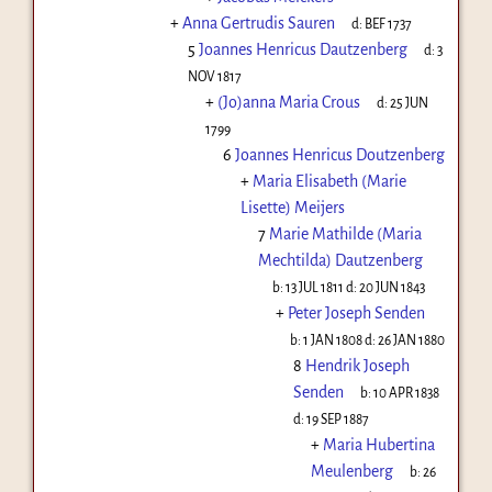
+
Anna Gertrudis Sauren
d:
BEF 1737
5
Joannes Henricus Dautzenberg
d:
3
NOV 1817
+
(Jo)anna Maria Crous
d:
25 JUN
1799
6
Joannes Henricus Doutzenberg
+
Maria Elisabeth (Marie
Lisette) Meijers
7
Marie Mathilde (Maria
Mechtilda) Dautzenberg
b:
13 JUL 1811
d:
20 JUN 1843
+
Peter Joseph Senden
b:
1 JAN 1808
d:
26 JAN 1880
8
Hendrik Joseph
Senden
b:
10 APR 1838
d:
19 SEP 1887
+
Maria Hubertina
Meulenberg
b:
26