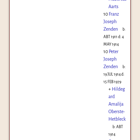
Aarts
10
Franz
Joseph
Zenden
b:
ABT 1911
d:
4
MAY 1914
10
Peter
Joseph
Zenden
b:
19 JUL 1914
d:
15 FEB 1979
+
Hildeg
ard
Amalija
Oberste-
Hetbleck
b:
ABT
1914