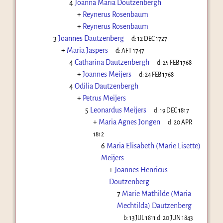
4
Joanna Maria Doutzenbergh
+
Reynerus Rosenbaum
+
Reynerus Rosenbaum
3
Joannes Dautzenberg
d:
12 DEC 1727
+
Maria Jaspers
d:
AFT 1747
4
Catharina Dautzenbergh
d:
25 FEB 1768
+
Joannes Meijers
d:
24 FEB 1768
4
Odilia Dautzenbergh
+
Petrus Meijers
5
Leonardus Meijers
d:
19 DEC 1817
+
Maria Agnes Jongen
d:
20 APR
1812
6
Maria Elisabeth (Marie Lisette)
Meijers
+
Joannes Henricus
Doutzenberg
7
Marie Mathilde (Maria
Mechtilda) Dautzenberg
b:
13 JUL 1811
d:
20 JUN 1843