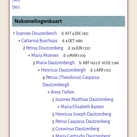
[S87]
Nakomelingenkaart
1
Joannes Douzenberch
d:
AFT 4 DEC 1651
+
Cattarina Buschops
d:
6 OCT 1680
2
Petrus Doutzenberg
d:
29 JUN 1720
+
Maria Moenen
d:
9 MAR 1709
3
Maria Dautzenbergh
b:
ABT 1672
d:
18 JUL 1766
+
Henricus Dautzenbergh
d:
5 APR 1750
4
Petrus (Theodorus) Casparus
Dautzenbergh
+
Anna Tiellen
5
Joannes Matthias Dautzenberg
+
Maria Elisabeth Basten
5
Henricus Joseph Dautzenberg
5
Petrus Casparus Dautzenberg
5
Goswinus Dautzenberg
5
Maria Gertrudis Dautzenberg