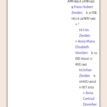
APR 1845
d:
9 FEB 1922
9
Frans Hubert
Zenden
b:
21 FEB
1877
d:
24 NOV 1962
+
?
10
Lies
Zenden
+
Anna Maria
Elisabeth
Voncken
b:
19
DEC 1874
d:
17
AUG 1947
10
Johan
Zenden
b:
18 AUG 1916
d:
11 OCT 2003
+
Anna
Gertrud
Dörenber