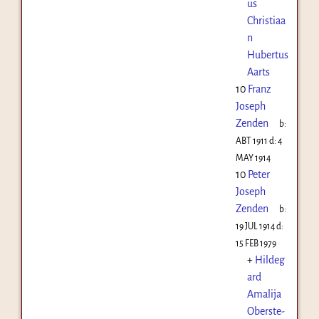
us
Christiaa
n
Hubertus
Aarts
10
Franz
Joseph
Zenden
b:
ABT 1911
d:
4
MAY 1914
10
Peter
Joseph
Zenden
b:
19 JUL 1914
d:
15 FEB 1979
+
Hildeg
ard
Amalija
Oberste-