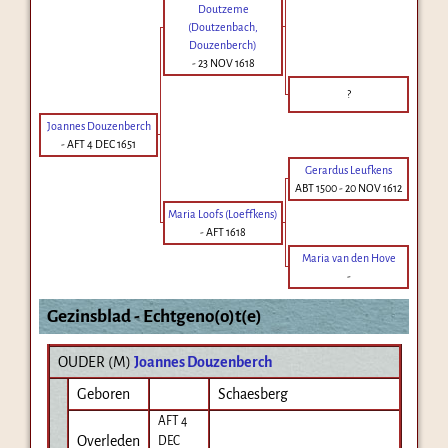
Doutzeme
(Doutzenbach,
Douzenberch)
-
23 NOV 1618
?
Joannes Douzenberch
-
AFT 4 DEC 1651
Gerardus Leufkens
ABT 1500
-
20 NOV 1612
Maria Loofs (Loeffkens)
-
AFT 1618
Maria van den Hove
-
Gezinsblad - Echtgeno(o)t(e)
OUDER (
M
)
Joannes Douzenberch
Geboren
Schaesberg
AFT 4
Overleden
DEC