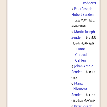
Robberts
9
Peter Joseph
Hubert Senden
b:
27 MAY 1873
d:
9 MAR 1878
9
Martin Joseph
Zenden
b:
23 JUL
1879
d:
16 JAN 1951
+
Anna
Gertrud
Gehlen
9
Johan Arnold
Senden
b:
11 JUL
1882
9
Maria
Philomena
Senden
b:
1 JAN
1885
d:
22 MAY 1885
9
Peter Joseph