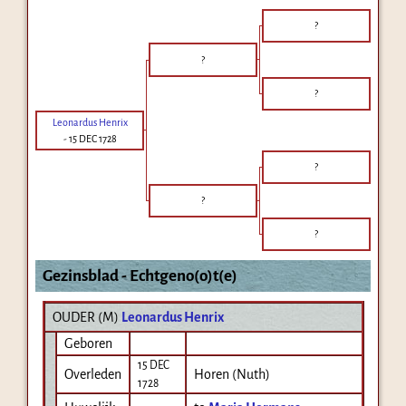
?
?
?
Leonardus Henrix
-
15 DEC 1728
?
?
?
Gezinsblad - Echtgeno(o)t(e)
OUDER (
M
)
Leonardus Henrix
Geboren
15 DEC
Overleden
Horen (Nuth)
1728