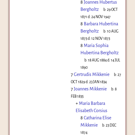
8
Joannes Hubertus
Bergholtz
b:
29 OCT
1871
d:
24 NOV 1947
8
Barbara Hubertina
Bergholtz
b:
10 AUG
1873
d:
12 NOV 1873
8
Maria Sophia
Hubertina Bergholtz
b:
18 AUG 1884
d:
14 JUL
1890
7
Gertrudis Mikkenie
b:
27
OCT 1829
d:
23 JAN 1834
7
Joannes Mikkenie
b:
8
FEB 1835
+
Maria Barbara
Elisabeth Corsius
8
Catharina Elise
Mikkenie
b:
23 DEC
1874