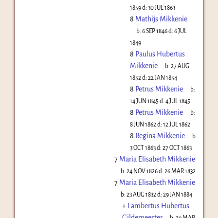
1859
d:
30 JUL 1863
8
Mathijs Mikkenie
b:
6 SEP 1846
d:
6 JUL
1849
8
Paulus Hubertus
Mikkenie
b:
27 AUG
1852
d:
22 JAN 1854
8
Petrus Mikkenie
b:
14 JUN 1845
d:
4 JUL 1845
8
Petrus Mikkenie
b:
8 JUN 1862
d:
12 JUL 1862
8
Regina Mikkenie
b:
3 OCT 1863
d:
27 OCT 1863
7
Maria Elisabeth Mikkenie
b:
24 NOV 1826
d:
26 MAR 1832
7
Maria Elisabeth Mikkenie
b:
23 AUG 1832
d:
29 JAN 1884
+
Lambertus Hubertus
Gildemeester
b:
29 MAR