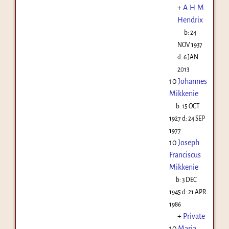
+
A.H.M.
Hendrix
b:
24
NOV 1937
d:
6 JAN
2013
10
Johannes
Mikkenie
b:
15 OCT
1927
d:
24 SEP
1977
10
Joseph
Franciscus
Mikkenie
b:
3 DEC
1945
d:
21 APR
1986
+
Private
10
Maria