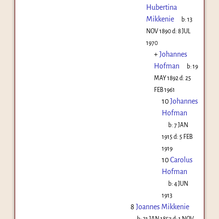
Hubertina
Mikkenie
b:
13
NOV 1890
d:
8 JUL
1970
+
Johannes
Hofman
b:
19
MAY 1892
d:
25
FEB 1961
10
Johannes
Hofman
b:
7 JAN
1915
d:
5 FEB
1919
10
Carolus
Hofman
b:
4 JUN
1913
8
Joannes Mikkenie
b:
21 JAN 1857
d:
1 NOV