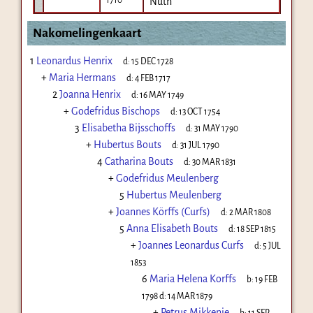
Nuth
Nakomelingenkaart
1
Leonardus Henrix
d:
15 DEC 1728
+
Maria Hermans
d:
4 FEB 1717
2
Joanna Henrix
d:
16 MAY 1749
+
Godefridus Bischops
d:
13 OCT 1754
3
Elisabetha Bijsschoffs
d:
31 MAY 1790
+
Hubertus Bouts
d:
31 JUL 1790
4
Catharina Bouts
d:
30 MAR 1831
+
Godefridus Meulenberg
5
Hubertus Meulenberg
+
Joannes Körffs (Curfs)
d:
2 MAR 1808
5
Anna Elisabeth Bouts
d:
18 SEP 1815
+
Joannes Leonardus Curfs
d:
5 JUL
1853
6
Maria Helena Korffs
b:
19 FEB
1798
d:
14 MAR 1879
+
Petrus Mikkenie
b:
11 SEP