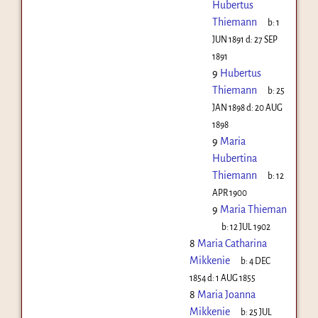
Hubertus
Thiemann
b:
1
JUN 1891
d:
27 SEP
1891
9
Hubertus
Thiemann
b:
25
JAN 1898
d:
20 AUG
1898
9
Maria
Hubertina
Thiemann
b:
12
APR 1900
9
Maria Thieman
b:
12 JUL 1902
8
Maria Catharina
Mikkenie
b:
4 DEC
1854
d:
1 AUG 1855
8
Maria Joanna
Mikkenie
b:
25 JUL