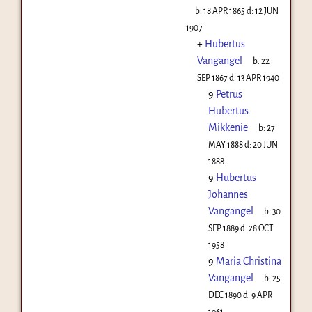
b:
18 APR 1865
d:
12 JUN
1907
+
Hubertus
Vangangel
b:
22
SEP 1867
d:
13 APR 1940
9
Petrus
Hubertus
Mikkenie
b:
27
MAY 1888
d:
20 JUN
1888
9
Hubertus
Johannes
Vangangel
b:
30
SEP 1889
d:
28 OCT
1958
9
Maria Christina
Vangangel
b:
25
DEC 1890
d:
9 APR
1961