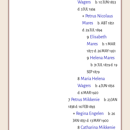
Wagers
b:
10 JUN 1853
d:
3 JUL 1934
+
Petrus Nicolaus
Mares
b:
ABT 1851
d:
29 JUL 1894
9
Elisabeth
Mares
b:
1 MAR
1877
d:
26 MAY 1951
9
Helena Mares
b:
31 JUL 1879
d:
19
SEP 1879
8
Maria Helena
Wagers
b:
4 JUN 1856
d:
6 MAR 1920
7
Petrus Mikkenie
b:
23 JAN
1838
d:
16 FEB 1893
+
Regina Engelen
b:
26
JAN 1837
d:
13 MAY 1900
8
Catharina Mikkenie