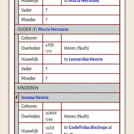
Huwelijk
to
Maria Hermans
Vader
?
Moeder
?
OUDER (
F
)
Maria Hermans
Geboren
4 FEB
Overleden
Horen (Nuth)
1717
Huwelijk
to
Leonardus Henrix
Vader
?
Moeder
?
KINDEREN
F
Joanna Henrix
Geboren
16 MAY
Overleden
Horen (Nuth)
1749
to
Godefridus Bischops
at
19 JUL
Huwelijk
1710