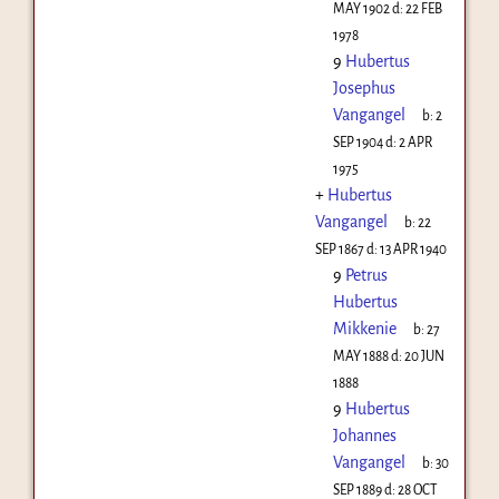
MAY 1902
d:
22 FEB
1978
9
Hubertus
Josephus
Vangangel
b:
2
SEP 1904
d:
2 APR
1975
+
Hubertus
Vangangel
b:
22
SEP 1867
d:
13 APR 1940
9
Petrus
Hubertus
Mikkenie
b:
27
MAY 1888
d:
20 JUN
1888
9
Hubertus
Johannes
Vangangel
b:
30
SEP 1889
d:
28 OCT