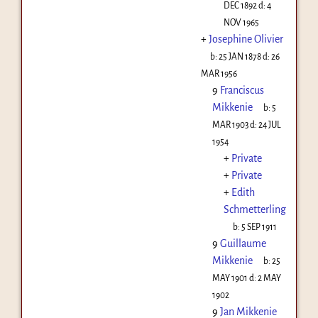
DEC 1892
d:
4
NOV 1965
+
Josephine Olivier
b:
25 JAN 1878
d:
26
MAR 1956
9
Franciscus
Mikkenie
b:
5
MAR 1903
d:
24 JUL
1954
+
Private
+
Private
+
Edith
Schmetterling
b:
5 SEP 1911
9
Guillaume
Mikkenie
b:
25
MAY 1901
d:
2 MAY
1902
9
Jan Mikkenie