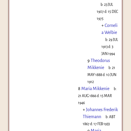
b:
23 JUL
1907
d:
15 DEC
1975
+
Corneli
a Welbie
b:
29 JUL
1913
d:
3
JAN 1994
9
Theodorus
Mikkenie
b:
21
MAY 1888
d:
10 JUN
1912
8
Maria Mikkenie
b:
21 AUG 1866
d:
15 MAR
1946
+
Johannes Frederik
Thiemann
b:
ABT
1867
d:
17 FEB 1933
9
Maria