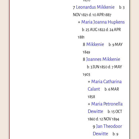
7
Leonardus Mikkenie
b:
3
NOV 1821
d:
10 APR 1887
+
Maria Joanna Hupkens
b:
25 AUG 1822
d:
24 APR
1881
8
Mikkenie
b:
9 MAY
1849
8
Joannes Mikkenie
b:
3 JUN 1850
d:
7 MAY
1903
+
Maria Catharina
Calant
b:
6 MAR
1858
+
Maria Petronella
Dewitte
b:
15 OCT
1860
d:
12 NOV 1894
9
Jan Theodoor
Dewitte
b:
9