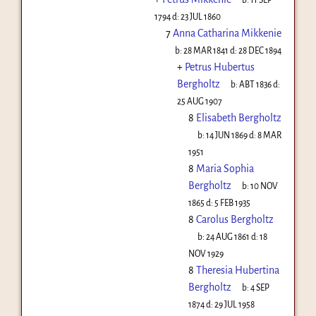
1794
d:
23 JUL 1860
7
Anna Catharina Mikkenie
b:
28 MAR 1841
d:
28 DEC 1894
+
Petrus Hubertus
Bergholtz
b:
ABT 1836
d:
25 AUG 1907
8
Elisabeth Bergholtz
b:
14 JUN 1869
d:
8 MAR
1951
8
Maria Sophia
Bergholtz
b:
10 NOV
1865
d:
5 FEB 1935
8
Carolus Bergholtz
b:
24 AUG 1861
d:
18
NOV 1929
8
Theresia Hubertina
Bergholtz
b:
4 SEP
1874
d:
29 JUL 1958