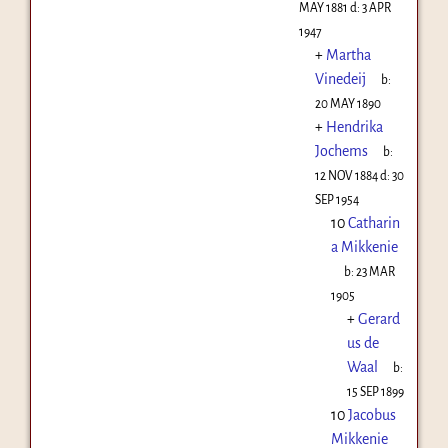
MAY 1881
d:
3 APR
1947
+
Martha
Vinedeij
b:
20 MAY 1890
+
Hendrika
Jochems
b:
12 NOV 1884
d:
30
SEP 1954
10
Catharin
a Mikkenie
b:
23 MAR
1905
+
Gerard
us de
Waal
b:
15 SEP 1899
10
Jacobus
Mikkenie