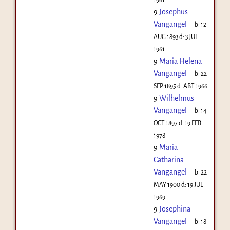
9
Josephus
Vangangel
b:
12
AUG 1893
d:
3 JUL
1961
9
Maria Helena
Vangangel
b:
22
SEP 1895
d:
ABT 1966
9
Wilhelmus
Vangangel
b:
14
OCT 1897
d:
19 FEB
1978
9
Maria
Catharina
Vangangel
b:
22
MAY 1900
d:
19 JUL
1969
9
Josephina
Vangangel
b:
18