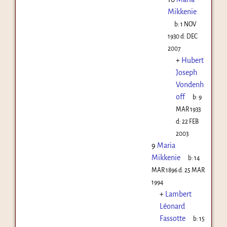
Mikkenie
b:
1 NOV
1930
d:
DEC
2007
+
Hubert
Joseph
Vondenh
off
b:
9
MAR 1933
d:
22 FEB
2003
9
Maria
Mikkenie
b:
14
MAR 1896
d:
25 MAR
1994
+
Lambert
Léonard
Fassotte
b:
15