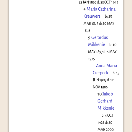
22 JAN 1869
d:
23 OCT 1944
+
Maria Catharina
Kreuwers
b:
25
MAR 1875
d:
20 MAY
1898
9
Gerardus
Mikkenie
b:
10
MAY 1897
d:
5 MAY
1975
+
Anna Maria
Cierpeck
b:
15
JUN 1903
d:
12
NOV 1986
10
Jakob
Gerhard
Mikkenie
b:
4 OCT
1926
d:
20
MAR 2000