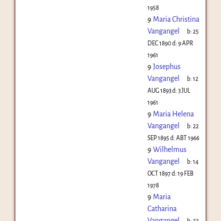
1958
9
Maria Christina
Vangangel
b:
25
DEC 1890
d:
9 APR
1961
9
Josephus
Vangangel
b:
12
AUG 1893
d:
3 JUL
1961
9
Maria Helena
Vangangel
b:
22
SEP 1895
d:
ABT 1966
9
Wilhelmus
Vangangel
b:
14
OCT 1897
d:
19 FEB
1978
9
Maria
Catharina
Vangangel
b:
22