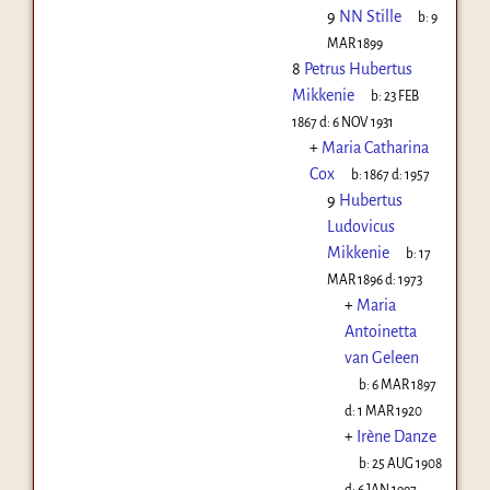
9
NN Stille
b:
9
MAR 1899
8
Petrus Hubertus
Mikkenie
b:
23 FEB
1867
d:
6 NOV 1931
+
Maria Catharina
Cox
b:
1867
d:
1957
9
Hubertus
Ludovicus
Mikkenie
b:
17
MAR 1896
d:
1973
+
Maria
Antoinetta
van Geleen
b:
6 MAR 1897
d:
1 MAR 1920
+
Irène Danze
b:
25 AUG 1908
d:
6 JAN 1997