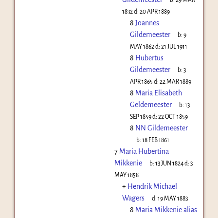
1832
d:
20 APR 1889
8
Joannes
Gildemeester
b:
9
MAY 1862
d:
21 JUL 1911
8
Hubertus
Gildemeester
b:
3
APR 1865
d:
22 MAR 1889
8
Maria Elisabeth
Geldemeester
b:
13
SEP 1859
d:
22 OCT 1859
8
NN Gildemeester
b:
18 FEB 1861
7
Maria Hubertina
Mikkenie
b:
13 JUN 1824
d:
3
MAY 1858
+
Hendrik Michael
Wagers
d:
19 MAY 1883
8
Maria Mikkenie alias