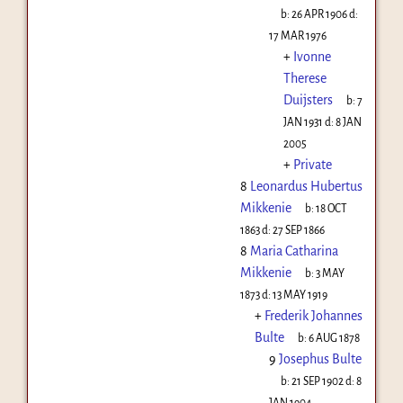
b:
26 APR 1906
d:
17 MAR 1976
+
Ivonne
Therese
Duijsters
b:
7
JAN 1931
d:
8 JAN
2005
+
Private
8
Leonardus Hubertus
Mikkenie
b:
18 OCT
1863
d:
27 SEP 1866
8
Maria Catharina
Mikkenie
b:
3 MAY
1873
d:
13 MAY 1919
+
Frederik Johannes
Bulte
b:
6 AUG 1878
9
Josephus Bulte
b:
21 SEP 1902
d:
8
JAN 1904