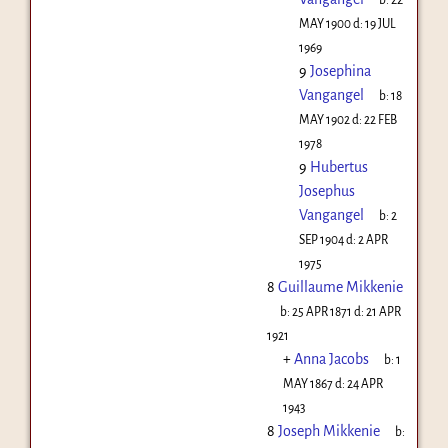
MAY 1900
d:
19 JUL
1969
9
Josephina
Vangangel
b:
18
MAY 1902
d:
22 FEB
1978
9
Hubertus
Josephus
Vangangel
b:
2
SEP 1904
d:
2 APR
1975
8
Guillaume Mikkenie
b:
25 APR 1871
d:
21 APR
1921
+
Anna Jacobs
b:
1
MAY 1867
d:
24 APR
1943
8
Joseph Mikkenie
b: