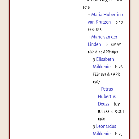
1916
+
Maria Hubertina
van Krutzen
b:
10
FEB 1858
+
Marie van der
Linden
b:
16 MAY
1861
d:
14 APR 1890
9
Elisabeth
Mikkenie
b:
28
FEB 1885
d:
3 APR
1967
+
Petrus
Hubertus
Deuss
b:
31
JUL 1881
d:
5 OCT
1960
9
Leonardus
Mikkenie
b:
25