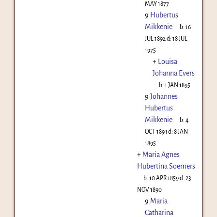
MAY 1877
9
Hubertus
Mikkenie
b:
16
JUL 1892
d:
18 JUL
1975
+
Louisa
Johanna Evers
b:
1 JAN 1895
9
Johannes
Hubertus
Mikkenie
b:
4
OCT 1893
d:
8 JAN
1895
+
Maria Agnes
Hubertina Soemers
b:
10 APR 1859
d:
23
NOV 1890
9
Maria
Catharina