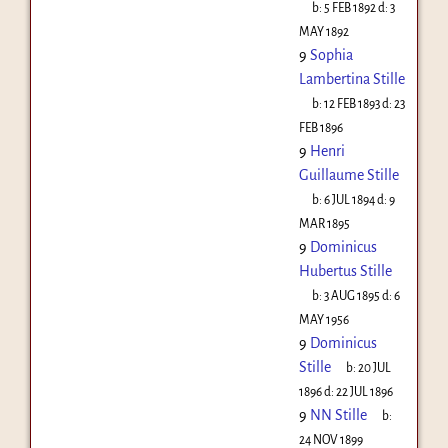
b:
5 FEB 1892
d:
3
MAY 1892
9
Sophia
Lambertina Stille
b:
12 FEB 1893
d:
23
FEB 1896
9
Henri
Guillaume Stille
b:
6 JUL 1894
d:
9
MAR 1895
9
Dominicus
Hubertus Stille
b:
3 AUG 1895
d:
6
MAY 1956
9
Dominicus
Stille
b:
20 JUL
1896
d:
22 JUL 1896
9
NN Stille
b:
24 NOV 1899