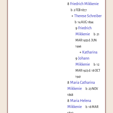
8
Friedrich Mikkenie
b:
2 FEB 1877
+
Therese Schreiber
b:
14 AUG 1894
9
Friedrich
Mikkenie
b:
21
MAR 1933
d:
JUN
1996
+
Katharina
9
Johann
Mikkenie
b:
12
MAR 1923
d:
18 OCT
1941
8
Maria Catharina
Mikkenie
b:
23 NOV
1868
8
Maria Helena
Mikkenie
b:
18 MAR
1870