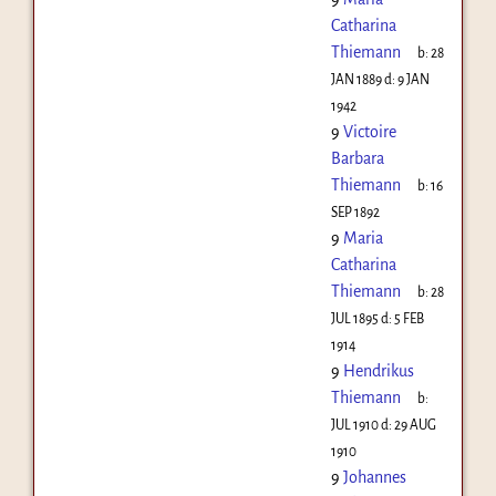
Catharina
Thiemann
b:
28
JAN 1889
d:
9 JAN
1942
9
Victoire
Barbara
Thiemann
b:
16
SEP 1892
9
Maria
Catharina
Thiemann
b:
28
JUL 1895
d:
5 FEB
1914
9
Hendrikus
Thiemann
b:
JUL 1910
d:
29 AUG
1910
9
Johannes