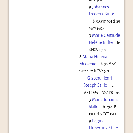
9
Johannes
Frederik Bulte
b:
3 APR 1901
d:
29
MAY 1907
9
Marie Gertrude
Hélène Bulte
b:
6 NOV 1907
8
Maria Helena
Mikkenie
b:
30 MAY
1862
d:
21 NOV 1907
+
Gisbert Henri
Joseph Stille
b:
ABT 1869
d:
30 APR 1949
9
Maria Johanna
Stille
b:
29 SEP
1900
d:
9 OCT 1900
9
Regina
Hubertina Stille