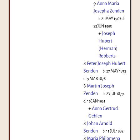
9
Anna Maria
Josepha Zenden
b:
21 MAY 1903
d:
23 JUN 1990
+
Joseph
Hubert
(Herman)
Robberts
8
Peter Joseph Hubert
Senden
b:
27 MAY 1873
d:
9 MAR 1878
8
Martin Joseph
Zenden
b:
23 JUL 1879
d:
16 JAN 1951
+
Anna Gertrud
Gehlen
8
Johan Arnold
Senden
b:
11 JUL 1882
8
Maria Philomena