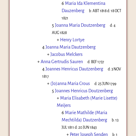
6
Maria Ida Klementina
Dauzenberg
b:
ABT 1818
d:
18 OCT
1821
5
Joanna Maria Doutzenberg
d:
4
AUG 1828
+
Henry Lortye
4
Joanna Maria Dautzenberg
+
Jacobus Melckers
+
Anna Gertrudis Sauren
d:
BEF 1737
4
Joannes Henricus Dautzenberg
d:
3 NOV
1817
+
(Jo)anna Maria Crous
d:
25 JUN 1799
5
Joannes Henricus Doutzenberg
+
Maria Elisabeth (Marie Lisette)
Meijers
6
Marie Mathilde (Maria
Mechtilda) Dautzenberg
b:
13
JUL 1811
d:
20 JUN 1843
+
Peter Joseph Senden
b:
1