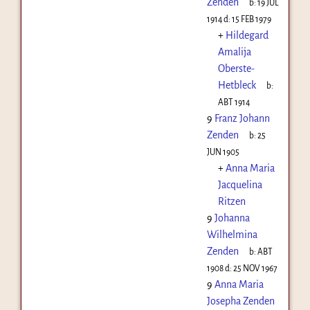
Zenden
b:
19 JUL
1914
d:
15 FEB 1979
+
Hildegard
Amalija
Oberste-
Hetbleck
b:
ABT 1914
9
Franz Johann
Zenden
b:
25
JUN 1905
+
Anna Maria
Jacquelina
Ritzen
9
Johanna
Wilhelmina
Zenden
b:
ABT
1908
d:
25 NOV 1967
9
Anna Maria
Josepha Zenden