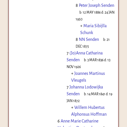
8
Peter Joseph Senden
b:
12 MAY 1886
d:
24 JAN
1950
+
Maria Sibijlla
Schunk
8
NN Senden
b:
21
DEC 1875
7
(Jo)Anna Catharina
Senden
b:
3 MAR 1836
d:
13
NOV 1926
+
Joannes Martinus
Vleugels
7
Johanna Lodowijka
Senden
b:
14 MAR 1841
d:
19
JAN 1872
+
Willem Hubertus
Alphonsus Hoffman
6
Anne Marie Catharine