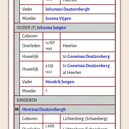
Vader
Johannes Dautsenbergh
Moeder
Joanna Vijgen
OUDER (
F
)
Johanna Jungen
Geboren
19 SEP
Overleden
Heerlen
1693
Huwelijk
to
Goswinus Doutzenberg
to
Goswinus Doutzenberg
8 FEB
Huwelijk
1672
at Heerlen
Vader
Hendrik Jongen
Moeder
?
KINDEREN
M
Henricus Dautzenbergh
Geboren
Lichtenberg (Schaesberg)
5 APR