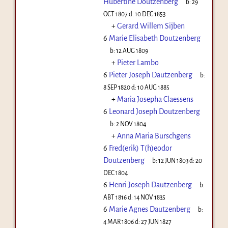
Hubertine Doutzenberg
b:
29
OCT 1807
d:
10 DEC 1853
+
Gerard Willem Sijben
6
Marie Elisabeth Doutzenberg
b:
12 AUG 1809
+
Pieter Lambo
6
Pieter Joseph Dautzenberg
b:
8 SEP 1820
d:
10 AUG 1885
+
Maria Josepha Claessens
6
Leonard Joseph Doutzenberg
b:
2 NOV 1804
+
Anna Maria Burschgens
6
Fred(erik) T(h)eodor
Doutzenberg
b:
12 JUN 1803
d:
20
DEC 1804
6
Henri Joseph Dautzenberg
b:
ABT 1816
d:
14 NOV 1835
6
Marie Agnes Dautzenberg
b:
4 MAR 1806
d:
27 JUN 1827