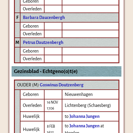
Geboren
Overleden
F
Barbara Daucenbergh
Geboren
Overleden
M
Petrus Dautzenbergh
Geboren
Overleden
Gezinsblad - Echtgeno(o)t(e)
OUDER (
M
)
Goswinus Doutzenberg
Geboren
Nieuwenhagen
16 NOV
Overleden
Lichtenberg (Schaesberg)
1706
Huwelijk
to
Johanna Jungen
to
Johanna Jungen
at
8 FEB
Huwelijk
1672
Heerlen