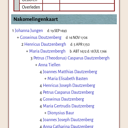
Overleden
Nakomelingenkaart
1
Johanna Jungen
d:
19 SEP 1693
+
Goswinus Doutzenberg
d:
16 NOV 1706
2
Henricus Dautzenbergh
d:
5 APR 1750
+
Maria Dautzenbergh
b:
ABT 1672
d:
18 JUL 1766
3
Petrus (Theodorus) Casparus Dautzenbergh
+
Anna Tiellen
4
Joannes Matthias Dautzenberg
+
Maria Elisabeth Basten
4
Henricus Joseph Dautzenberg
4
Petrus Casparus Dautzenberg
4
Goswinus Dautzenberg
4
Maria Gertrudis Dautzenberg
+
Dionysius Baur
4
Joannes Joseph Dautzenberg
4
Anna Catharina Dautzenberg