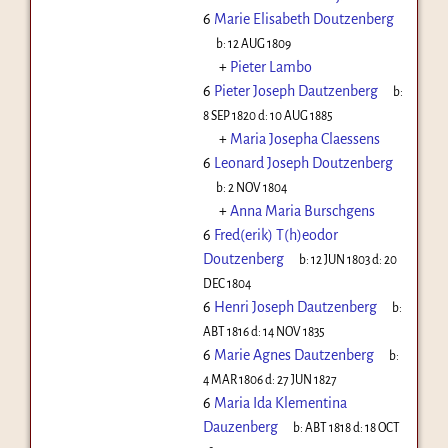
6
Marie Elisabeth Doutzenberg
b:
12 AUG 1809
+
Pieter Lambo
6
Pieter Joseph Dautzenberg
b:
8 SEP 1820
d:
10 AUG 1885
+
Maria Josepha Claessens
6
Leonard Joseph Doutzenberg
b:
2 NOV 1804
+
Anna Maria Burschgens
6
Fred(erik) T(h)eodor
Doutzenberg
b:
12 JUN 1803
d:
20
DEC 1804
6
Henri Joseph Dautzenberg
b:
ABT 1816
d:
14 NOV 1835
6
Marie Agnes Dautzenberg
b:
4 MAR 1806
d:
27 JUN 1827
6
Maria Ida Klementina
Dauzenberg
b:
ABT 1818
d:
18 OCT