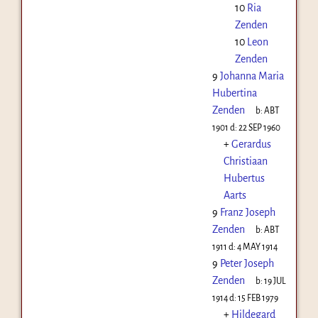
10
Ria
Zenden
10
Leon
Zenden
9
Johanna Maria
Hubertina
Zenden
b:
ABT
1901
d:
22 SEP 1960
+
Gerardus
Christiaan
Hubertus
Aarts
9
Franz Joseph
Zenden
b:
ABT
1911
d:
4 MAY 1914
9
Peter Joseph
Zenden
b:
19 JUL
1914
d:
15 FEB 1979
+
Hildegard