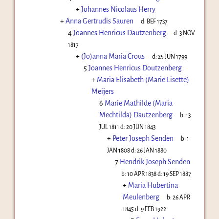
+
Johannes Nicolaus Herry
+
Anna Gertrudis Sauren
d:
BEF 1737
4
Joannes Henricus Dautzenberg
d:
3 NOV
1817
+
(Jo)anna Maria Crous
d:
25 JUN 1799
5
Joannes Henricus Doutzenberg
+
Maria Elisabeth (Marie Lisette)
Meijers
6
Marie Mathilde (Maria
Mechtilda) Dautzenberg
b:
13
JUL 1811
d:
20 JUN 1843
+
Peter Joseph Senden
b:
1
JAN 1808
d:
26 JAN 1880
7
Hendrik Joseph Senden
b:
10 APR 1838
d:
19 SEP 1887
+
Maria Hubertina
Meulenberg
b:
26 APR
1845
d:
9 FEB 1922