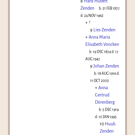
8
Frans Hubert
Zenden
b:
21 FEB 1877
d:
24 NOV 1962
+
?
9
Lies Zenden
+
Anna Maria
Elisabeth Voncken
b:
19 DEC 1874
d:
17
AUG 1947
9
Johan Zenden
b:
18 AUG 1916
d:
11 OCT 2003
+
Anna
Gertrud
Dörenberg
b:
5 DEC 1919
d:
10 JAN 1995
10
Huub
Zenden