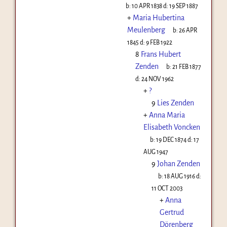
b:
10 APR 1838
d:
19 SEP 1887
+
Maria Hubertina
Meulenberg
b:
26 APR
1845
d:
9 FEB 1922
8
Frans Hubert
Zenden
b:
21 FEB 1877
d:
24 NOV 1962
+
?
9
Lies Zenden
+
Anna Maria
Elisabeth Voncken
b:
19 DEC 1874
d:
17
AUG 1947
9
Johan Zenden
b:
18 AUG 1916
d:
11 OCT 2003
+
Anna
Gertrud
Dörenberg