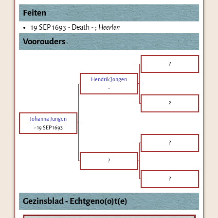
Feiten
19 SEP 1693 - Death - ;
Heerlen
Voorouders
?
Hendrik Jongen
-
?
Johanna Jungen
-
19 SEP 1693
?
?
?
Gezinsblad - Echtgeno(o)t(e)