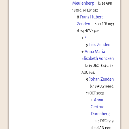
Meulenberg
b:
26 APR
1845
d:
9 FEB 1922
8
Frans Hubert
Zenden
b:
21 FEB 1877
d:
24 NOV 1962
+
?
9
Lies Zenden
+
Anna Maria
Elisabeth Voncken
b:
19 DEC 1874
d:
17
AUG 1947
9
Johan Zenden
b:
18 AUG 1916
d:
11 OCT 2003
+
Anna
Gertrud
Dörenberg
b:
5 DEC 1919
d:
10 JAN 1995