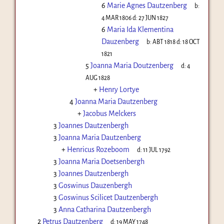
6
Marie Agnes Dautzenberg
b:
4 MAR 1806
d:
27 JUN 1827
6
Maria Ida Klementina
Dauzenberg
b:
ABT 1818
d:
18 OCT
1821
5
Joanna Maria Doutzenberg
d:
4
AUG 1828
+
Henry Lortye
4
Joanna Maria Dautzenberg
+
Jacobus Melckers
3
Joannes Dautzenbergh
3
Joanna Maria Dautzenberg
+
Henricus Rozeboom
d:
11 JUL 1792
3
Joanna Maria Doetsenbergh
3
Joannes Dautzenbergh
3
Goswinus Dauzenbergh
3
Goswinus Scilicet Dautzenbergh
3
Anna Catharina Dautzenbergh
2
Petrus Dautzenberg
d:
19 MAY 1748