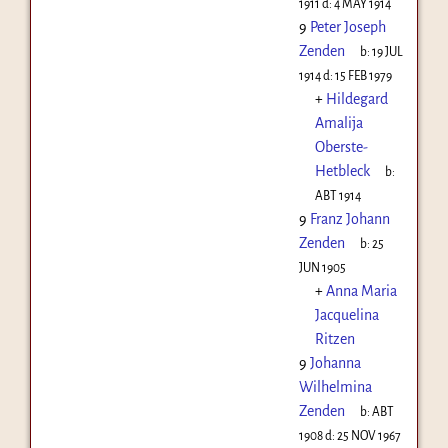
1911
d:
4 MAY 1914
9
Peter Joseph
Zenden
b:
19 JUL
1914
d:
15 FEB 1979
+
Hildegard
Amalija
Oberste-
Hetbleck
b:
ABT 1914
9
Franz Johann
Zenden
b:
25
JUN 1905
+
Anna Maria
Jacquelina
Ritzen
9
Johanna
Wilhelmina
Zenden
b:
ABT
1908
d:
25 NOV 1967