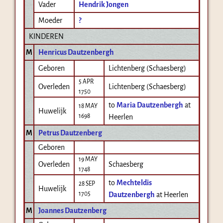
Vader
Hendrik Jongen
Moeder
?
KINDEREN
M
Henricus Dautzenbergh
Geboren
Lichtenberg (Schaesberg)
5 APR
Overleden
Lichtenberg (Schaesberg)
1750
to
Maria Dautzenbergh
at
18 MAY
Huwelijk
1698
Heerlen
M
Petrus Dautzenberg
Geboren
19 MAY
Overleden
Schaesberg
1748
to
Mechteldis
28 SEP
Huwelijk
1705
Dautzenbergh
at Heerlen
M
Joannes Dautzenberg