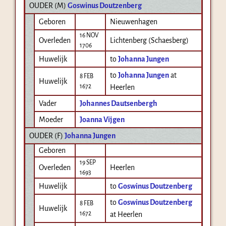
OUDER (
M
)
Goswinus Doutzenberg
Geboren
Nieuwenhagen
16 NOV
Overleden
Lichtenberg (Schaesberg)
1706
Huwelijk
to
Johanna Jungen
to
Johanna Jungen
at
8 FEB
Huwelijk
1672
Heerlen
Vader
Johannes Dautsenbergh
Moeder
Joanna Vijgen
OUDER (
F
)
Johanna Jungen
Geboren
19 SEP
Overleden
Heerlen
1693
Huwelijk
to
Goswinus Doutzenberg
to
Goswinus Doutzenberg
8 FEB
Huwelijk
1672
at Heerlen