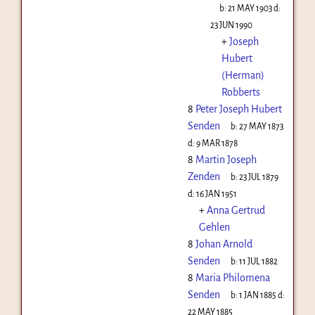
b:
21 MAY 1903
d:
23 JUN 1990
+
Joseph
Hubert
(Herman)
Robberts
8
Peter Joseph Hubert
Senden
b:
27 MAY 1873
d:
9 MAR 1878
8
Martin Joseph
Zenden
b:
23 JUL 1879
d:
16 JAN 1951
+
Anna Gertrud
Gehlen
8
Johan Arnold
Senden
b:
11 JUL 1882
8
Maria Philomena
Senden
b:
1 JAN 1885
d:
22 MAY 1885