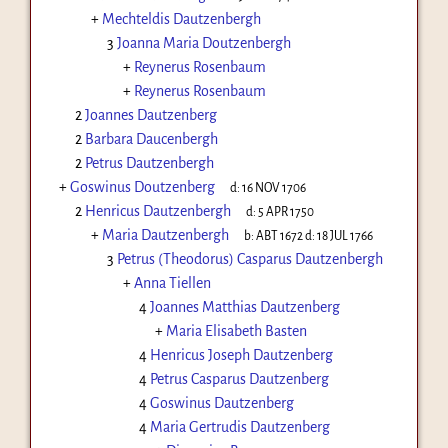
+
Mechteldis Dautzenbergh
3
Joanna Maria Doutzenbergh
+
Reynerus Rosenbaum
+
Reynerus Rosenbaum
2
Joannes Dautzenberg
2
Barbara Daucenbergh
2
Petrus Dautzenbergh
+
Goswinus Doutzenberg
d:
16 NOV 1706
2
Henricus Dautzenbergh
d:
5 APR 1750
+
Maria Dautzenbergh
b:
ABT 1672
d:
18 JUL 1766
3
Petrus (Theodorus) Casparus Dautzenbergh
+
Anna Tiellen
4
Joannes Matthias Dautzenberg
+
Maria Elisabeth Basten
4
Henricus Joseph Dautzenberg
4
Petrus Casparus Dautzenberg
4
Goswinus Dautzenberg
4
Maria Gertrudis Dautzenberg