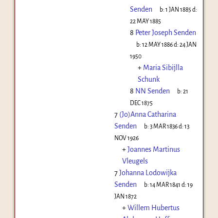
Senden
b:
1 JAN 1885
d:
22 MAY 1885
8
Peter Joseph Senden
b:
12 MAY 1886
d:
24 JAN
1950
+
Maria Sibijlla
Schunk
8
NN Senden
b:
21
DEC 1875
7
(Jo)Anna Catharina
Senden
b:
3 MAR 1836
d:
13
NOV 1926
+
Joannes Martinus
Vleugels
7
Johanna Lodowijka
Senden
b:
14 MAR 1841
d:
19
JAN 1872
+
Willem Hubertus