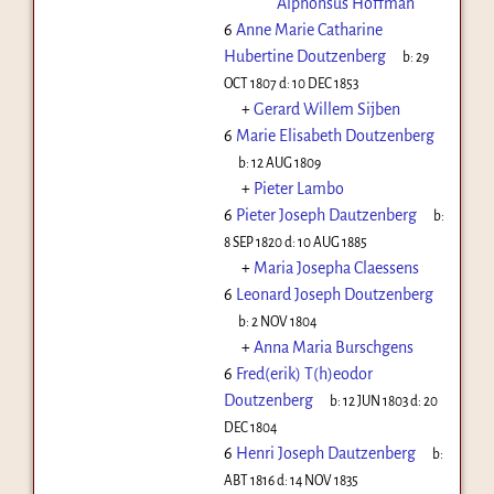
Alphonsus Hoffman
6
Anne Marie Catharine
Hubertine Doutzenberg
b:
29
OCT 1807
d:
10 DEC 1853
+
Gerard Willem Sijben
6
Marie Elisabeth Doutzenberg
b:
12 AUG 1809
+
Pieter Lambo
6
Pieter Joseph Dautzenberg
b:
8 SEP 1820
d:
10 AUG 1885
+
Maria Josepha Claessens
6
Leonard Joseph Doutzenberg
b:
2 NOV 1804
+
Anna Maria Burschgens
6
Fred(erik) T(h)eodor
Doutzenberg
b:
12 JUN 1803
d:
20
DEC 1804
6
Henri Joseph Dautzenberg
b:
ABT 1816
d:
14 NOV 1835