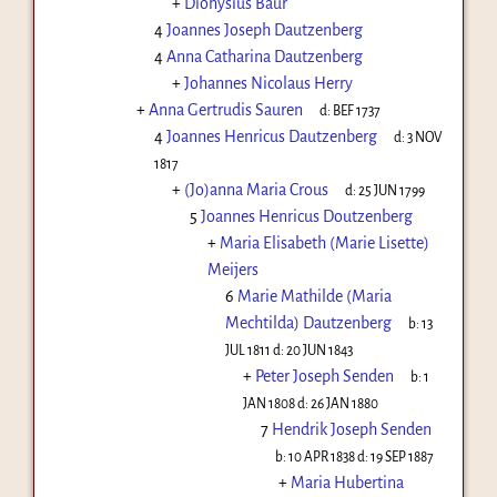
+
Dionysius Baur
4
Joannes Joseph Dautzenberg
4
Anna Catharina Dautzenberg
+
Johannes Nicolaus Herry
+
Anna Gertrudis Sauren
d:
BEF 1737
4
Joannes Henricus Dautzenberg
d:
3 NOV
1817
+
(Jo)anna Maria Crous
d:
25 JUN 1799
5
Joannes Henricus Doutzenberg
+
Maria Elisabeth (Marie Lisette)
Meijers
6
Marie Mathilde (Maria
Mechtilda) Dautzenberg
b:
13
JUL 1811
d:
20 JUN 1843
+
Peter Joseph Senden
b:
1
JAN 1808
d:
26 JAN 1880
7
Hendrik Joseph Senden
b:
10 APR 1838
d:
19 SEP 1887
+
Maria Hubertina