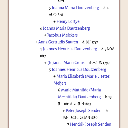
1821
5
Joanna Maria Doutzenberg
d:
4
AUG 1828
+
Henry Lortye
4
Joanna Maria Dautzenberg
+
Jacobus Melckers
+
Anna Gertrudis Sauren
d:
BEF 1737
4
Joannes Henricus Dautzenberg
d:
3 NOV
1817
+
(Jo)anna Maria Crous
d:
25 JUN 1799
5
Joannes Henricus Doutzenberg
+
Maria Elisabeth (Marie Lisette)
Meijers
6
Marie Mathilde (Maria
Mechtilda) Dautzenberg
b:
13
JUL 1811
d:
20 JUN 1843
+
Peter Joseph Senden
b:
1
JAN 1808
d:
26 JAN 1880
7
Hendrik Joseph Senden