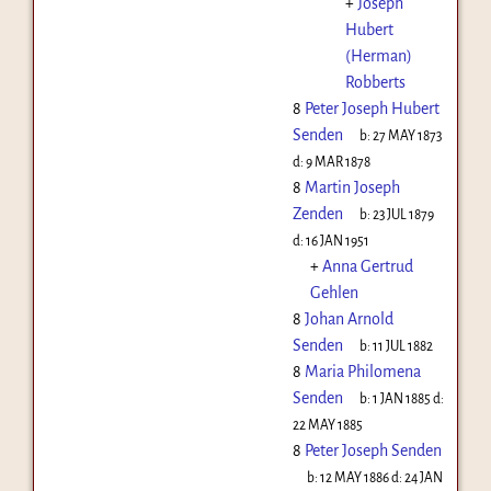
+
Joseph
Hubert
(Herman)
Robberts
8
Peter Joseph Hubert
Senden
b:
27 MAY 1873
d:
9 MAR 1878
8
Martin Joseph
Zenden
b:
23 JUL 1879
d:
16 JAN 1951
+
Anna Gertrud
Gehlen
8
Johan Arnold
Senden
b:
11 JUL 1882
8
Maria Philomena
Senden
b:
1 JAN 1885
d:
22 MAY 1885
8
Peter Joseph Senden
b:
12 MAY 1886
d:
24 JAN