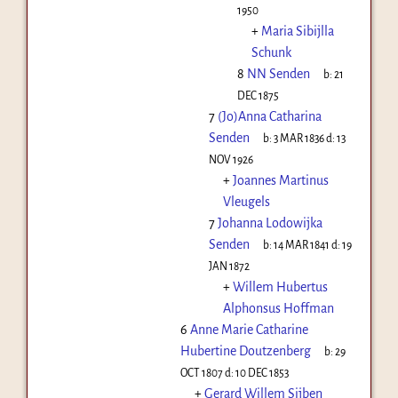
1950
+
Maria Sibijlla
Schunk
8
NN Senden
b:
21
DEC 1875
7
(Jo)Anna Catharina
Senden
b:
3 MAR 1836
d:
13
NOV 1926
+
Joannes Martinus
Vleugels
7
Johanna Lodowijka
Senden
b:
14 MAR 1841
d:
19
JAN 1872
+
Willem Hubertus
Alphonsus Hoffman
6
Anne Marie Catharine
Hubertine Doutzenberg
b:
29
OCT 1807
d:
10 DEC 1853
+
Gerard Willem Sijben